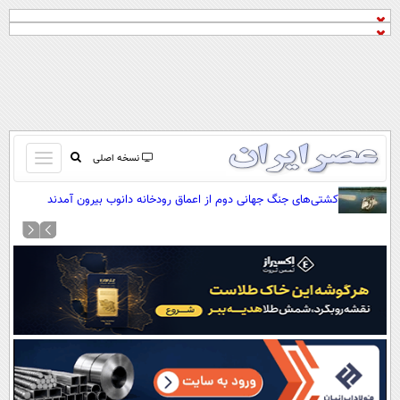
باز
نسخه اصلی
و
صفحه اول
کشتی‌های جنگ جهانی دوم از اعماق رودخانه دانوب بیرون آمدند
بسته
تماس با ما
کردن
آرشیو
منو
جستجو
نظرسنجی
آب و هوا
اوقات شرعی
پیوند ها
سواد زندگی