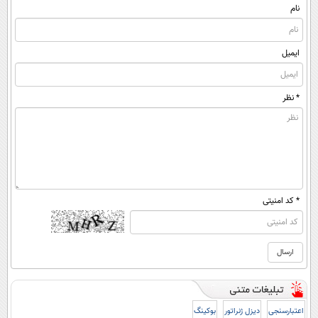
(پرسشنامه)
نام
ایمیل
* نظر
* کد امنیتی
اعتبارسنجی
دیزل ژنراتور
بوکینگ