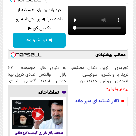
درد زانو رو برای همیشه از
یادت ببر! ◀ پرسش‌نامه رو
تکمیل کن ▶
◀ پرسش‌نامه
مطالب پیشنهادی
تجربه‌ی نوین
دندان مصنوعی
به دنیای عالی
مجموعه 47
ترید با والکس،
سوئیسی:
بازار والکس
عددی دریل پیچ
آینده‌ای روشن
جدیدترین
خوش آمدید!
گوشتی شارژی
در انتظار
فناوری اروپا،
ترید را آغاز
(قیمت
بیشتر بخوانید:
تماشاخانه
شماست
سبک و مقاوم |
کنید!
باورنکردنی!!)
تالار شیشه ای سبز ماند
پرداخت قسطی
محمدباقر خرازی کیست؟روحانی