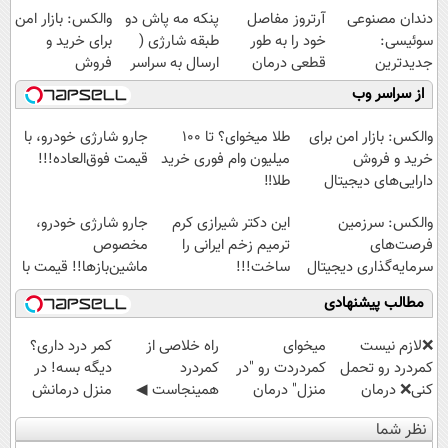
دندان مصنوعی
آرتروز مفاصل
پنکه مه پاش دو
والکس: بازار امن
سوئیسی:
خود را به طور
طبقه شارژی (
برای خرید و
جدیدترین
قطعی درمان
ارسال به سراسر
فروش
فناوری اروپا،
کنید!
کشور)
دارایی‌های
از سراسر وب
سبک و مقاوم |
◗پرسش‌نامه◖
دیجیتال
پرداخت قسطی
والکس: بازار امن برای
طلا میخوای؟ تا 100
جارو شارژی خودرو، با
خرید و فروش
میلیون وام فوری خرید
قیمت فوق‌العاده!!!
دارایی‌های دیجیتال
طلا‼️
والکس: سرزمین
این دکتر شیرازی کرم
جارو شارژی خودرو،
فرصت‌های
ترمیم زخم ایرانی را
مخصوص
سرمایه‌گذاری دیجیتال
ساخت!!!
ماشین‌باز‌ها!! قیمت با
شما
تخفیف: فقط
مطالب پیشنهادی
1,499,000
❌لازم نیست
میخوای
‌راه خلاصی از
کمر درد داری؟
کمردرد رو تحمل
کمردردت رو "در
کمردرد
دیگه بسه! در
کنی❌ درمان
منزل" درمان
همینجاست ◀
منزل درمانش
بدون جراحی و
کنی؟ (◂فیلم +
فقط کافیه فرم
کن
نظر شما
قرص
◂پرسش‌نامه)
رو پر کنی!
(◀پرسش‌نامه)