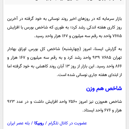
پیامک
سرگرمی
روانشناسی
فناوری
بازار سرمایه که در روزهای اخیر روند نوسانی به خود گرفته در آخرین
آشپزی
گوناگون
روز کاری هفته اندکی رشد کرد؛ به طوری که شاخص بورس با افزایش
دانلود
حوادث
۷۶۸۵ واحد به رقم سه میلیون و ۱۶۷ هزار واحد رسید.
محیط زیست
به گزارش ایسنا، امروز (چهارشنبه) شاخص کل بورس اوراق بهادار
سلامت
تهران ۷۶۸۵ ۹۳۹ واحد رشد کرد و به رقم سه میلیون و ۱۶۷ هزار و
۸۶۶ واحد رسید. این بازار از روز ۱۳ آبان روند کاهشی به خود گرفته اما
فرهنگی
از ابتدای هفته جاری نوسانی شده است.
بین الملل
شاخص هم وزن
اجتماعی
حیات وحش
شاخص هم‌وزن نیز امروز ۲۵۶۰ واحد افزایش داشت و در عدد ۹۲۳
سیاست خارجی
هزار و ۶۷۶ واحد ایستاد.
عضویت در کانال تلگرام
/
روبیکا
/
بله عصر ایران