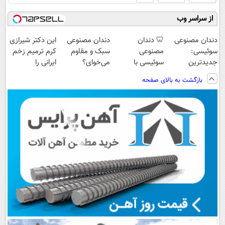
از سراسر وب
دندان مصنوعی
🦷 دندان
دندان مصنوعی
این دکتر شیرازی
سوئیسی:
مصنوعی
سبک و مقاوم
کرم ترمیم زخم
جدیدترین
سوئیسی با
می‌خوای؟
ایرانی را
فناوری اروپا،
تکنولوژی
پرداخت اقساطی
ساخت!!!
بازگشت به بالای صفحه
سبک و مقاوم |
دیجیتال |
هم داریم!😍 |
پرداخت قسطی
پرداخت در 4
📍تهران
قسط |📍 تهران