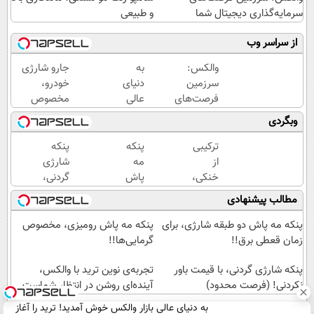
سرمایه‌گذاری دیجیتال شما
و طبیعی
از سراسر وب
والکس:
به
جارو شارژی
سرزمین
دنیای
خودرو،
فرصت‌های
عالی
مخصوص
سرمایه‌گذاری
بازار
ماشین‌باز‌ها!!
وبگردی
دیجیتال شما
والکس
قیمت با
خوش
تخفیف: فقط
ترکیبی
پنکه
پنکه
آمدید!
1,499,000
از
مه
شارژی
ترید را
خنکی،
پاش
گردنی،
آغاز
لطافت
دو
با
مطالب پیشنهادی
کنید!
هوا و
طبقه
قیمت
زیبایی
شارژی
باور
پنکه مه پاش دو طبقه شارژی، برای
پنکه مه پاش رومیزی، مخصوص
(قیمت
(
نکردنی!
زمان قعطی برق!!
گرمایی‌ها!!
باور
ارسال
(فرصت
نکردنی!)
پنکه شارژی گردنی، با قیمت باور
به
تجربه‌ی نوین ترید با والکس،
محدود)
نکردنی! (فرصت محدود)
سراسر
آینده‌ای روشن در انتظار شماست
کشور)
به دنیای عالی بازار والکس خوش آمدید! ترید را آغاز