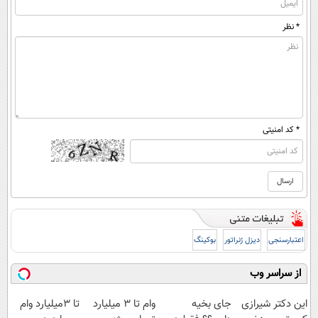
* نظر
* کد امنیتی
اعتبارسنجی
دیزل ژنراتور
بوکینگ
از سراسر وب
این دکتر شیرازی
جای بخیه
وام تا ۳ میلیارد
تا 3میلیارد وام