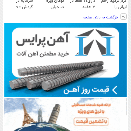
کرم ترمیم زخم
داری؟؟ فقط در
تومان ویژه
سرمایه در
ایرانی را
3 هفته
صاحبان
گردش =>
ساخت!!!
ترمیمش کن!😍
فروشگاه‌های
فروشگاهت رو
بازگشت به بالای صفحه
آنلاین و حضوری
ثبت کن