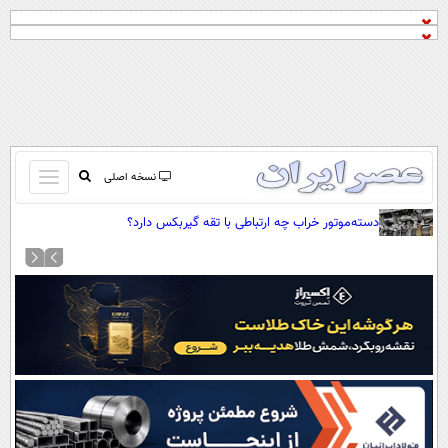
باز
نسخه اصلی
و
صفحه اول
دسته‌موتور خراب چه ارتباطی با تقه گیربکس دارد؟
بسته
تماس با ما
کردن
آرشیو
منو
جستجو
نظرسنجی
آب و هوا
اوقات شرعی
پیوند ها
سواد زندگی