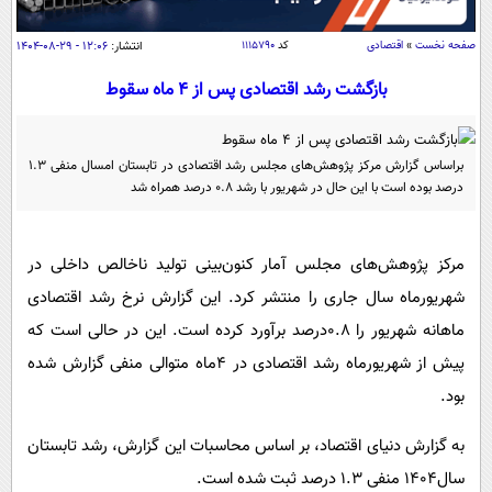
سیاسی
اقتصاد
صفحه نخست
»
اقتصادی
کد
۱۱۱۵۷۹۰
انتشار:
۱۲:۰۶ - ۲۹-۰۸-۱۴۰۴
جامعه
اقتصادی
بازگشت رشد اقتصادی پس از ۴ ماه سقوط
ورزشی
اجتماعی
خودرو
بین الملل
حوادث
براساس گزارش مرکز پژوهش‌های مجلس رشد اقتصادی در تابستان امسال منفی ۱.۳
درصد بوده است با این حال در شهریور با رشد ۰.۸ درصد همراه شد
فرهنگ و هنر
سیاست خارجی
سلامت
علم و دانش
یک برش دانایی
مرکز پژوهش‌های مجلس آمار کنون‌بینی تولید ناخالص داخلی در
قرآن
فناوری و It
محیط زیست
شهریورماه سال جاری را منتشر کرد. این گزارش نرخ رشد اقتصادی
گوناگون
علمی
سفر و تفریح
ماهانه شهریور را ۰.۸درصد برآورد کرده است. این در حالی است که
فیلم
سرگرمی
اخبار کریپتو
پیش از شهریورماه رشد اقتصادی در ۴ماه متوالی منفی گزارش شده
عصر ایران 2
اقتصاد
باشگاه مغز
بود.
آموزش زبان
خواندنی ها و دیدنی ها
ورزش
مجله تصویری سلاح
به گزارش دنیای اقتصاد، بر اساس محاسبات این گزارش، رشد تابستان
داستان کوتاه
سیاست
سال۱۴۰۴ منفی ۱.۳ درصد ثبت شده است.