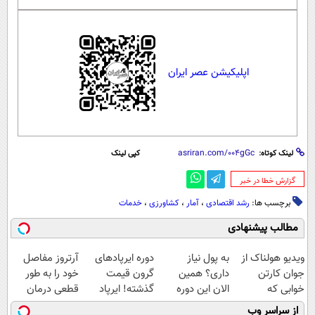
اپلیکیشن عصر ایران
لینک کوتاه:
کپی لینک
‌گزارش خطا در خبر
برچسب ها:
رشد اقتصادی
،
آمار
،
کشاورزی
،
خدمات
مطالب پیشنهادی
ویدیو هولناک از
به پول نیاز
دوره ایرپاد‌های
آرتروز مفاصل
جوان کارتن
داری؟ همین
گرون قیمت
خود را به طور
خوابی که
الان این دوره
گذشته! ایرپاد
قطعی درمان
میلیاردر شد.
رایگان رو شرکت
بلوتوثی فقط
کنید!
از سراسر وب