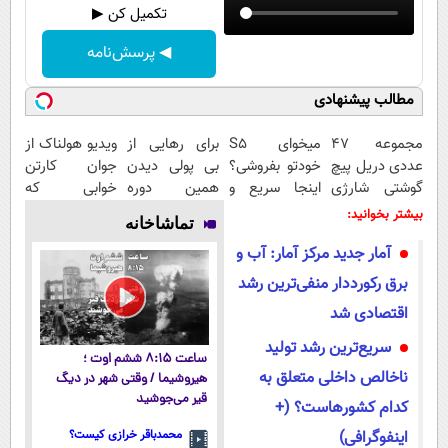
تکمیل کن ▶
◀ پرسش‌نامه
مطالب پیشنهادی
مجموعه 47
میخوای S5
برای رهایی از
ویدیو هولناک از
عددی دریل پیچ
خودتو بفروشی؟
بی پولی دیدن
جوان کارتن
گوشتی شارژی
اینجا سریع و
همین دوره
خوابی که
(قیمت
منصفانه تر
رایگان کافیه!
میلیاردر شد.
بیشتر بخوانید:
تماشاخانه
باورنکردنی!!)
بفروش
(شمارتو وارد
آموزش رایگان
آمار جدید مرکز آمار: آب و
کن)
برق رکورددار منفی‌ترین رشد
اقتصادی شد
سریع‌ترین رشد تولید
ساعت ۸:۱۵ ششم اوت ؛
ناخالص داخلی متعلق به
هیروشیما / وقتی شهر در دیگ
قیر می‌جوشید
کدام کشورهاست؟ (+
اینفوگرافی)
محمدباقر خرازی کیست؟