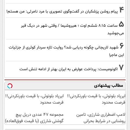
4
پیام روشن پزشکیان در گفت‌و‌گوی تصویری با مرد نامرئی: من هستم!
5
ساعت ۸:۱۵ ششم اوت ؛ هیروشیما / وقتی شهر در دیگ قیر
می‌جوشید
6
شهید لاریجانی چگونه ردیابی شد؟ روایت تازه سردار کوثری از جزئیات
این ماجرا
7
اکونومیست: پرداخت عوارض به ایران بهتر از ادامه تنش است
مطالب پیشنهادی
ایرپاد بلوتوثی، با قیمت باورنکردنی!!
ایرپاد بلوتوثی، با قیمت باورنکردنی!!
فرصت محدود
فرصت محدود
لامپ اضطراری شارژی، تامین
مجموعه 47 عددی دریل پیچ
روشنایی در شرایط بحرانی
گوشتی شارژی‌ (با قیمت فوق‌العاده)