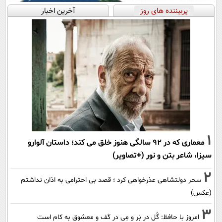
پربیننده های روز
آخرین اخبار
1
معماری که در 92 سالگی هنوز خلق می کند؛ داستان آلوارو
سیزا، شاعر بتن و نور (+تصاویر)
2
سحر دولتشاهی عذرخواهی کرد ؛ قصد بی احترامی به اذان نداشتم
(عکس)
3
امروز با حافظ: گُل در بَر و مِی در کَف و معشوق به کام است