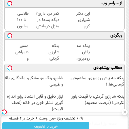
از سراسر وب
این دکتر
کمر درد داری؟
طلاسی
شیرازی
دیگه بسه! در
| تا 100
کرم
منزل درمانش
میلیون
ترمیم
کن
وام
وبگردی
زخم
(◀پرسش‌نامه)
آنی
ایرانی را
خرید
پنکه مه
پنکه
مسیر
ساخت!!!
طلا💰
پاش
شارژی
همراهی
ثبت
رومیزی،
گردنی،
و
نام
مخصوص
با
گزارش
مطالب پیشنهادی
کن!
گرمایی‌ها!!
قیمت
عملکرد
باور
گروه
پنکه مه پاش رومیزی، مخصوص
شامپو رنگ مو مشکی، ماندگاری بالا
نکردنی!
اسنپ
گرمایی‌ها!!
و طبیعی
(فرصت
در
پنکه شارژی گردنی، با قیمت باور
محدود)
۱۴۰۴
ابزار دقیق و قابل اعتماد برای اندازه
نکردنی! (فرصت محدود)
گیری فشار خون در خانه (نصف
قیمت)
60% تخفیف ویژه جین وست + خرید در4 قسطه
صفحه اول
فیلم
عصر ایران۲
درباره عصرایران
تماس با ما
آرشیو
جستجو
خرید با تخفیف