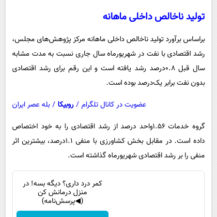
پیامک
سرگرمی
تولید ناخالص داخلی ماهانه
روانشناسی
فناوری
براساس برآورد تولید ناخالص داخلی ماهانه مرکز پژوهش‌های مجلس،
آشپزی
گوناگون
رشد اقتصادی با نفت در شهریورماه سال جاری نسبت به مدت مشابه
دانلود
حوادث
سال قبل ۰.۸درصد رشد یافته است و این رقم برای رشد اقتصادی
محیط زیست
بدون نفت برابر یک‌درصد بوده است.
سلامت
عضویت در کانال تلگرام
/
روبیکا
/
بله عصر ایران
فرهنگی
گروه خدمات ۱.۵۶واحد درصد از رشد اقتصادی را به خود اختصاص
بین الملل
داده است. در مقابل بخش کشاورزی با منفی ۱.۱درصد، بیشترین اثر
اجتماعی
منفی را بر رشد اقتصادی شهریورماه گذاشته است.
حیات وحش
کمر درد داری؟ دیگه بسه! در
سیاست خارجی
منزل درمانش کن
(◀پرسش‌نامه)