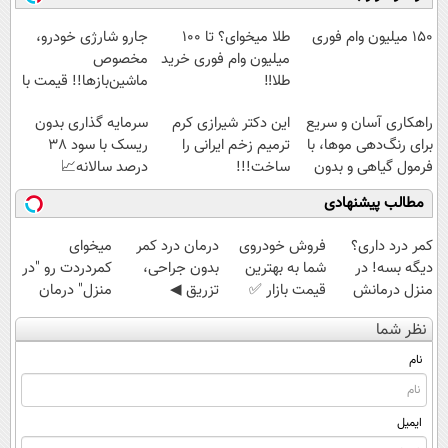
آموزش رایگان
کن تا دیر نشده!
1,399,000 تومان
◗پرسش‌نامه◖
150 میلیون وام فوری
طلا میخوای؟ تا 100
جارو شارژی خودرو،
میلیون وام فوری خرید
مخصوص
طلا‼️
ماشین‌باز‌ها!! قیمت با
تخفیف: فقط
راهکاری آسان و سریع
این دکتر شیرازی کرم
سرمایه گذاری بدون
1,499,000
برای رنگ‌دهی موها، با
ترمیم زخم ایرانی را
ریسک با سود 38
فرمول گیاهی و بدون
ساخت!!!
درصد سالانه📈
آمونیاک
مطالب پیشنهادی
کمر درد داری؟
فروش خودروی
درمان درد کمر
میخوای
دیگه بسه! در
شما به بهترین
بدون جراحی،
کمردردت رو "در
منزل درمانش
قیمت بازار ✅
تزریق ◀
منزل" درمان
کن
پرسش‌نامه رو پر
کنی؟ (◂فیلم +
نظر شما
(◀پرسش‌نامه)
کن ▶
◂پرسش‌نامه)
نام
ایمیل