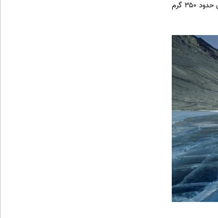
دریاچه‌هایی همچون واندا (Lake Vanda) در جنوبگان و خلیج قره‌بغاز (Garabogazkol) در ترکمنستان با شوری حدود ۳۵۰ گرم