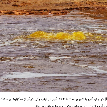
برکه دون خوان (Don Juan Pond) در جنوبگان با شوری ۴۰۰ تا ۴۷۴ گرم در لیتر، یکی دیگ
مای منفی ۵۰ درجه مایع باقی می‌ماند.