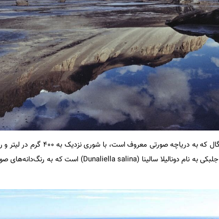
دریاچه رتبا (Lake Retba) در سنگال که به دریاچه صورتی مع
خود، محل برداشت نمک و زندگی جلبکی به نام دونالیلا سالینا (unaliella salina