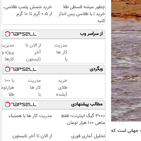
چطور میشه قسطی طلا
خرید شمش پلمپ طلاسی،
خرید | با طلاسی پس انداز
از ۰.۵ گرم تا ۱۰ گرم
کنید
از سراسر وب
مدریت
از الان تا
مدیریت
کار ها
آخر
پروژه و
با
تابستون
کارها
همتیک
حداقل
وبگردی
12کیلو
چربی
خرید
مدریت
با ۱۰۰
میسوزونی
طلای
کار ها
هزارتوم
🧨
آبشده
با
طلا
حتی با
همتیک
بخرید،
مطالب پیشنهادی
۱۰۰هزارتومان
اون هم
قسطی
3000 گیگ اینترنت؛ فقط
مدریت کار ها با همتیک
ماهی 100 هزار تومان
ر از نمکزارهای خشک جهانی است که
تحلیل آماری فوری
از الان تا آخر تابستون