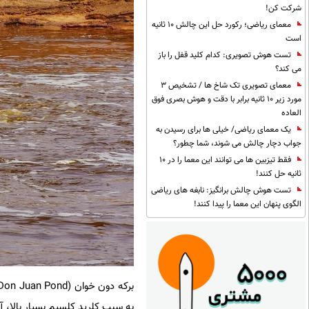
شرکت کن!
معمای ریاضی؛ رکورد حل این چالش 10 ثانیه
است
تست هوش تصویری: کدام کلید قفل را باز
می کند؟
معمای تصویری تک شاخ ها / تشخیص 3
مورد زیر 10 ثانیه برابر با دقت و هوش بصری فوق
العاده
یک معمای ریاضی/ خیلی ها برای رسیدن به
جواب دچار چالش می شوند، شما چطور؟
فقط تیزبین ها می توانند این معما را در 10
ثانیه حل کنند!
تست هوش چالش برانگیز: نابغه های ریاضی
الگوی پنهان این معما را پیدا کنند!
به سبب کلرید کلسیم بسیار بالا، آب آن حتی در د