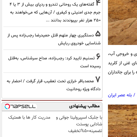
4
گفته‌های یک روحانی تندرو و ردپای بیش از ۳ یا ۴
جرم جدی امنیتی و کیفری / آن‌هایی که می‌خواهند به
۲۵۰ هزار نفر بپیوندند بدانند ...
5
دستگیری چهار متهم قتل حمیدرضا رجب‌زاده پس از
شناسایی خودروی ربایش
دی و خروجی آب،
6
تسنیم تایید کرد: رجب‌زاده، مداح سرشناس، به‌قتل
شامل آب‌های غنی از کلرید
رسیده است
 برای جانداران
7
محمدباقر خرازی تحت تعقیب قرار گرفت / احضار به
دادگاه ویژه روحانیت
/
بله عصر ایران
مطالب پیشنهادی
با جلبک اسپیرولینا جوانی و
مدریت کار ها با همتیک
شادابی پوستت
تضمینه50%تخفیف