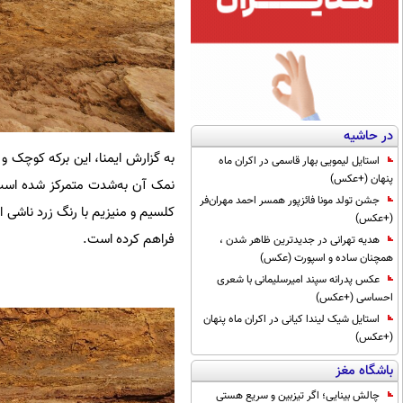
در حاشیه
به گزارش ایمنا، این برکه کوچک و
استایل لیمویی بهار قاسمی در اکران ماه
پنهان (+عکس)
جشن تولد مونا فائزپور همسر احمد مهران‌فر
کلسیم و منیزیم با رنگ زرد ناشی 
(+عکس)
فراهم کرده است.
هدیه تهرانی در جدیدترین ظاهر شدن ،
همچنان ساده و اسپورت (عکس)
عکس پدرانه سپند امیرسلیمانی با شعری
احساسی (+عکس)
استایل شیک لیندا کیانی در اکران ماه پنهان
(+عکس)
باشگاه مغز
چالش بینایی؛ اگر تیزبین و سریع هستی