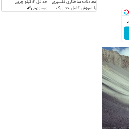
معادلات ساختاری تفسیری
حداقل 12کیلو چربی
با آموزش کامل حتی یک
میسوزونی🧨
روزه !!