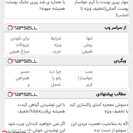
مهار پیری پوست با کرم جوانساز
با عصاره ی ضد پیری جلبک پوستت
پوست آلمانی(تخفیف ویژه تا
همیشه جوونه!
امشب)
از سراسر وب
تنها
شرایط
برای نابودی
روش
ویژه
چروکات
طبیعی
خرید
سراغ هیچی
که
کرم
جز جوانساز
وبگردی
پوستت
بوتاکس
جلبک
رو
گیاهی
نرو(تخفیف40%)
بمب
چرا درد
مسیر
بصورت
تا پایان
جوانساز!
زانو را
همراهی
عمقی
امشب!
کرم
تحمل
و
ابرسانی
بوتاکس
می‌کنی؟
گزارش
مطالب پیشنهادی
و نرم
جلبک
خیلی
عملکرد
میکنه
اسپیرولینا50%تخفیف
ساده
گروه
دمنوش معجزه آسای پاکسازی کبد
با این نوشیدنی گیاهی کبدت
درمنزل
اسنپ
با تخفیف ویژه
همیشه پرقدرته55%تخفیف
درمانش
در
اگه به سلامتیت اهمیت میدی این
کن
۱۴۰۴
اگر نمی خواهید کبدتان چرب شود
دمنوشو از دست نده
این نوشیدنی خوش طعم را بنوشید