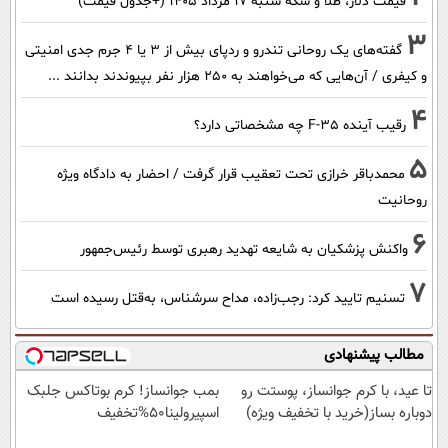
قیمت دلار، طلا و سکه شنبه ۱۷ مرداد ۱۴۰۵ (+جدول قیمت)
3
گفته‌های یک روحانی تندرو و ردپای بیش از ۳ یا ۴ جرم جدی امنیتی
و کیفری / آن‌هایی که می‌خواهند به ۲۵۰ هزار نفر بپیوندند بدانند ...
4
رقیب آینده F-35 چه مشخصاتی دارد؟
5
محمدباقر خرازی تحت تعقیب قرار گرفت / احضار به دادگاه ویژه
روحانیت
6
واکنش پزشکیان به شایعه تهدید رهبری توسط رئیس‌جمهور
7
تسنیم تایید کرد: رجب‌زاده، مداح سرشناس، به‌قتل رسیده است
مطالب پیشنهادی
تا عید، با کرم جوانساز، پوستت رو
بمب جوانساز! کرم بوتاکس جلبک
دوباره بساز(خرید با تخفیف ویژه)
اسپیرولینا50%تخفیف