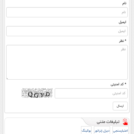
(پرسشنامه)
نام
ایمیل
* نظر
* کد امنیتی
اعتبارسنجی
دیزل ژنراتور
بوکینگ