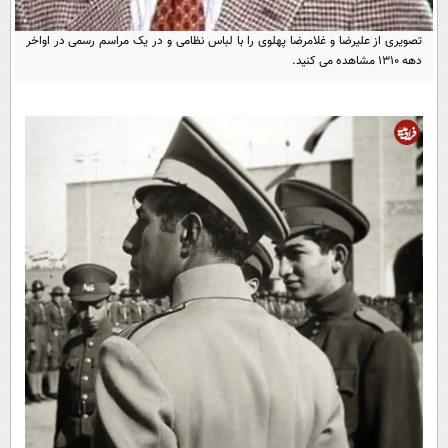
پیامک
سرگرمی
تصویری از علیرضا و غلامرضا پهلوی را با لباس نظامی و در یک مراسم رسمی در اواخر
روانشناسی
فناوری
دهه 1310 مشاهده می کنید.
آشپزی
گوناگون
دانلود
حوادث
محیط زیست
سلامت
فرهنگی
بین الملل
اجتماعی
حیات وحش
سیاست خارجی