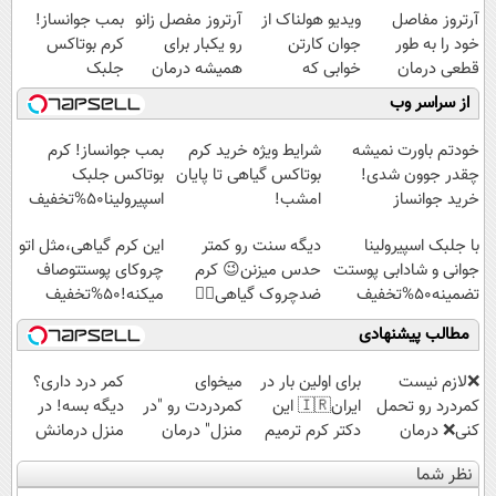
آرتروز مفاصل
ویدیو هولناک از
آرتروز مفصل زانو
بمب جوانساز!
خود را به طور
جوان کارتن
رو یکبار برای
کرم بوتاکس
قطعی درمان
خوابی که
همیشه درمان
جلبک
کنید!
میلیاردر شد.
کن!
اسپیرولینا50%تخفیف
از سراسر وب
◗پرسش‌نامه◖
آموزش رایگان
◗پرسش‌نامه◖
خودتم باورت نمیشه
شرایط ویژه خرید کرم
بمب جوانساز! کرم
چقدر جوون شدی!
بوتاکس گیاهی تا پایان
بوتاکس جلبک
خرید جوانساز
امشب!
اسپیرولینا50%تخفیف
اسپیرولینا با تخفیف
با جلبک اسپیرولینا
دیگه سنت رو کمتر
این کرم گیاهی،مثل اتو
ویژه
جوانی و شادابی پوستت
حدس میزنن😉 کرم
چروکای پوستتوصاف
تضمینه50%تخفیف
ضدچروک گیاهی👈🏻
میکنه!50%تخفیف
45%تخفیف
مطالب پیشنهادی
❌لازم نیست
برای اولین بار در
میخوای
کمر درد داری؟
کمردرد رو تحمل
ایران🇮🇷 این
کمردردت رو "در
دیگه بسه! در
کنی❌ درمان
دکتر کرم ترمیم
منزل" درمان
منزل درمانش
بدون جراحی و
کننده 23 روزه
کنی؟ (◂فیلم +
کن
نظر شما
قرص
ساخت!
◂پرسش‌نامه)
(◀پرسش‌نامه)