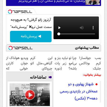
پزشکیان: ما می‌جنگیم و سختی آن را هم می‌پذیریم
آرتروز زانو گرفتی؟ به هیچ‌وجه
سمت عمل نرو❌ "پرسش‌نامه"
◀ پرسش‌نامه
مطالب پیشنهادی
بمب جوانساز!
چرا تو نباید بنز و
این کرم
ویدیو هولناک از
کرم بوتاکس
بی‌ام‌و زیر پات
گیاهی،مثل اتو
جوان کارتن
جلبک
باشه؟ (دوره
چروکای
خوابی که
اسپیرولینا50%تخفیف
رایگان درآمد
پوستتوصاف
میلیاردر شد.
بیشتر بخوانید:
تماشاخانه
میلیاردی)
میکنه!50%تخفیف
آموزش رایگان
شهناز پهلوی و دو
عمه‌اش در بازدیدی رسمی
دهه30 (عکس)