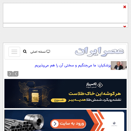
باز
نسخه اصلی
و
صفحه اول
پزشکیان: ما می‌جنگیم و سختی آن را هم می‌پذیریم
بسته
تماس با ما
کردن
آرشیو
منو
جستجو
نظرسنجی
آب و هوا
اوقات شرعی
پیوند ها
سواد زندگی