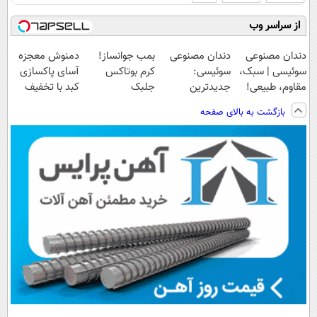
از سراسر وب
دندان مصنوعی
دندان مصنوعی
بمب جوانساز!
دمنوش معجزه
سوئیسی | سبک،
سوئیسی:
کرم بوتاکس
آسای پاکسازی
مقاوم، طبیعی!
جدیدترین
جلبک
کبد با تخفیف
ویزیت
فناوری اروپا،
اسپیرولینا50%تخفیف
ویژه
بازگشت به بالای صفحه
رایگان+پرداخت
سبک و مقاوم |
اقساطی😍
پرداخت قسطی