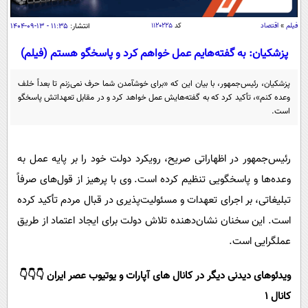
سیاسی
فیلم
»
اقتصاد
کد
۱۱۲۰۲۲۵
انتشار:
۱۱:۳۵ - ۱۳-۰۹-۱۴۰۴
اقتصاد
جامعه
پزشکیان: به گفته‌هایم عمل خواهم کرد و پاسخگو هستم (فیلم)
اقتصادی
ورزشی
اجتماعی
خودرو
پزشکیان، رئیس‌جمهور، با بیان این که «برای خوشآمدن شما حرف نمی‌زنم تا بعداً خلف
وعده کنم»، تأکید کرد که به گفته‌هایش عمل خواهد کرد و در مقابل تعهداتش پاسخگو
بین الملل
حوادث
است.
فرهنگ و هنر
سیاست خارجی
سلامت
علم و دانش
یک برش دانایی
رئیس‌جمهور در اظهاراتی صریح، رویکرد دولت خود را بر پایه عمل به
قرآن
فناوری و It
محیط زیست
وعده‌ها و پاسخگویی تنظیم کرده است. وی با پرهیز از قول‌های صرفاً
گوناگون
علمی
تبلیغاتی، بر اجرای تعهدات و مسئولیت‌پذیری در قبال مردم تأکید کرده
سفر و تفریح
فیلم
سرگرمی
اخبار کریپتو
است. این سخنان نشان‌دهنده تلاش دولت برای ایجاد اعتماد از طریق
عصر ایران 2
اقتصاد
عملگرایی است.
باشگاه مغز
آموزش زبان
خواندنی ها و دیدنی ها
ورزش
مجله تصویری سلاح
ویدئوهای دیدنی دیگر در کانال های آپارات و یوتیوب عصر ایران 👇👇👇
داستان کوتاه
سیاست
کانال 1