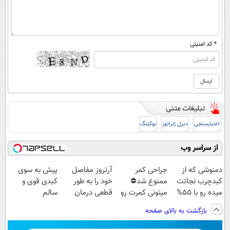
* کد امنیتی
اعتبارسنجی
دیزل ژنراتور
بوکینگ
از سراسر وب
دمنوشی که از
جراحی کمر
آرتروز مفاصل
پیش به سوی
کبدچرب نجاتت
ممنوع شد⛔
خود را به طور
کبدی قوی و
میده رو با 55%
میتونی کمرت رو
قطعی درمان
سالم
تخفیف بخر!
در منزل درمان
کنید!
بازگشت به بالای صفحه
کنی! 👈🏻
◂پرسش‌نامه▸
پرسش‌نامه