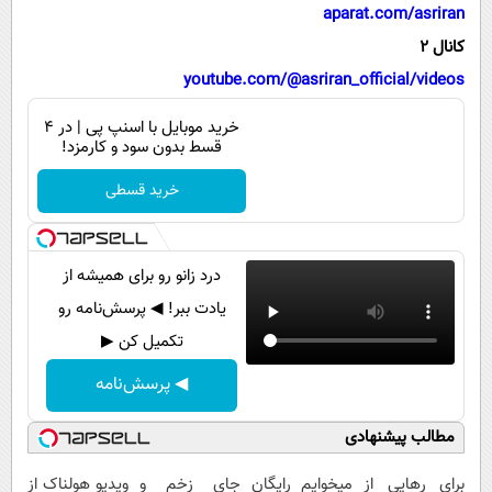
پیامک
سرگرمی
aparat.com/asriran
کانال 2
روانشناسی
فناوری
youtube.com/@asriran_official/videos
آشپزی
گوناگون
خرید موبایل با اسنپ پی | در ۴
دانلود
حوادث
قسط بدون سود و کارمزد!
محیط زیست
خرید قسطی
سلامت
فرهنگی
درد زانو رو برای همیشه از
بین الملل
یادت ببر! ◀ پرسش‌نامه رو
اجتماعی
تکمیل کن ▶
حیات وحش
◀ پرسش‌نامه
سیاست خارجی
مطالب پیشنهادی
برای رهایی از
میخوایم رایگان
جای زخم و
ویدیو هولناک از