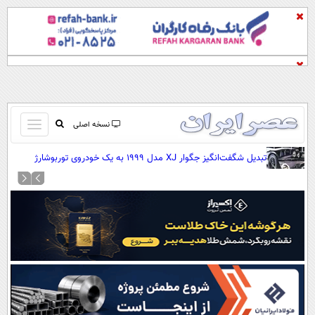
باز
نسخه اصلی
و
صفحه اول
تبدیل شگفت‌انگیز جگوار XJ مدل ۱۹۹۹ به یک خودروی توربوشارژ
بسته
قدرتمند (+عکس)
تماس با ما
کردن
آرشیو
منو
جستجو
نظرسنجی
آب و هوا
اوقات شرعی
پیوند ها
سواد زندگی