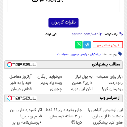
نظرات کاربران
لینک کوتاه:
کپی لینک
‌گزارش خطا در خبر
برچسب ها:
پزشکیان
،
رئیس جمهور
،
سیاست
مطالب پیشنهادی
1بار برای همیشه
به پول نیاز
میخوایم رایگان
آرتروز مفاصل
زانودردت
داری؟ همین
بهت یاد بدیم
خود را به طور
رودرمان کن!
الان این دوره
چجوری
قطعی درمان
(تکنولوژی آلمان)
رایگان رو شرکت
پولدارشی! باور
کنید!
از سراسر وب
◂پرسشنامه▸
کن تا دیر نشده!
نداری امتحانش
◗پرسش‌نامه◖
مجانیه
این نوشیدنی گیاهی را
جای بخیه داری؟؟ فقط
اگر کمردرد داری این
بنوشید تا از بیماری
در 3 هفته ترمیمش
فیلم رو ببین!
های کبد پیشگیری
کن!😍
◗پرسش‌نامه رو پر