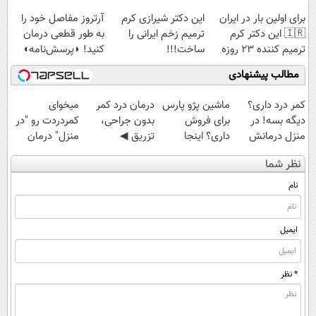
کنید
کن◖
برای اولین بار در ایران
این دکتر شیرازی کرم
آرتروز مفاصل خود را
🇮🇷 این دکتر کرم
ترمیم زخم ایرانی را
به طور قطعی درمان
ترمیم کننده 23 روزه
ساخت!!!
کنید! ◗پرسش‌نامه◖
ساخت!
مطالب پیشنهادی
کمر درد داری؟
ماشین پژو پارس
درمان درد کمر
میخوای
دیگه بسه! در
برای فروش
بدون جراحی،
کمردردت رو "در
منزل درمانش
داری؟ اینجا
تزریق ◀
منزل" درمان
کن
سریع بفروشش
پرسش‌نامه رو پر
کنی؟ (◂فیلم +
نظر شما
(◀پرسش‌نامه)
کن ▶
◂پرسش‌نامه)
نام
ایمیل
* نظر