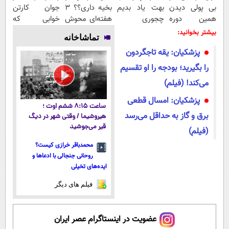
بی پولی دیدن
بهت یاد بدیم
بخیه داری؟؟ 3
جوان کارتن
همین دوره
چجوری
هفته‌ای محوش
خوابی که
رایگان کافیه!
پولدارشی! باور
کن!
میلیاردر شد.
بیشتر بخوانید:
تماشاخانه
(شمارتو وارد
نداری امتحانش
آموزش رایگان
پزشکیان: یقه تاجگردون
کن)
مجانیه
را بگیرید؛ بودجه را او تقسیم
می‌کند! (فیلم)
پزشکیان: امسال قطعی
ساعت ۸:۱۵ ششم اوت ؛
برق و گاز به حداقل می‌رسد
هیروشیما / وقتی شهر در دیگ
قیر می‌جوشید
(فیلم)
محمدباقر خرازی کیست؟
روحانی جنجالی با ادعاها و
ایده‌های تخیلی
فیلم های دیگر
عضویت در اینستاگرام عصر ایران