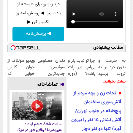
درد زانو رو برای همیشه از
یادت ببر! ◀ پرسش‌نامه رو
تکمیل کن ▶
◀ پرسش‌نامه
مطالب پیشنهادی
به سرعت و
چرا تو نباید بنز و
دندان مصنوعی
ویدیو هولناک از
بدون دردسر به
بی‌ام‌و زیر پات
سوئیسی:
جوان کارتن
ثروت برسید
باشه؟ (دوره
جدیدترین
خوابی که
(دوره کاملا
رایگان درآمد
فناوری اروپا،
میلیاردر شد.
بیشتر بخوانید:
تماشاخانه
رایگان
میلیاردی)
سبک و مقاوم |
آموزش رایگان
نجات زن و بچه مردم از
پولسازی)
پرداخت قسطی
آتش‌سوزی ساختمان
پنج‌طبقه در جنوب تهران/
آتش نشانی 15 نفر را بیرون
ساعت ۸:۱۵ ششم اوت ؛
آورد/ تنها دو نفر دچار
هیروشیما / وقتی شهر در دیگ