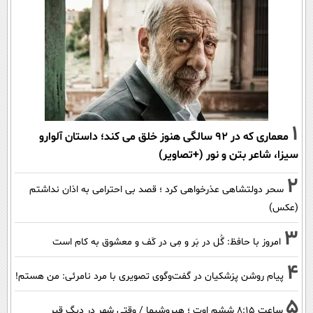
1
معماری که در 92 سالگی هنوز خلق می کند؛ داستان آلوارو
سیزا، شاعر بتن و نور (+تصاویر)
2
سحر دولتشاهی عذرخواهی کرد ؛ قصد بی احترامی به اذان نداشتم
(عکس)
3
امروز با حافظ: گُل در بَر و مِی در کَف و معشوق به کام است
4
پیام روشن پزشکیان در گفت‌و‌گوی تصویری با مرد نامرئی: من هستم!
5
ساعت ۸:۱۵ ششم اوت ؛ هیروشیما / وقتی شهر در دیگ قیر