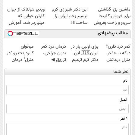
راحت بفروش
ماشین پژو گذاشتی
این دکتر شیرازی کرم
ویدیو هولناک از جوان
برای فروش ؟ اینجا
ترمیم زخم ایرانی را
کارتن خوابی که
سریع و راحت بفروش
ساخت!!!
میلیاردر شد. آموزش
رایگان
مطالب پیشنهادی
کمر درد داری؟
برای اولین بار در
درمان درد کمر
میخوای
دیگه بسه! در
ایران🇮🇷 این
بدون جراحی،
کمردردت رو "در
منزل درمانش
دکتر کرم ترمیم
تزریق ◀
منزل" درمان
کن
کننده 23 روزه
پرسش‌نامه رو پر
کنی؟ (◂فیلم +
نظر شما
(◀پرسش‌نامه)
ساخت!
کن ▶
◂پرسش‌نامه)
نام
ایمیل
* نظر