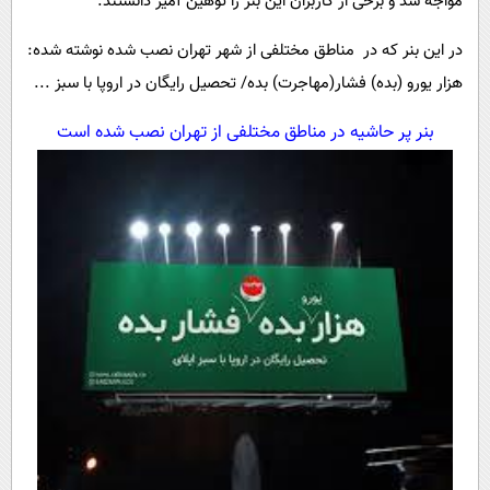
مواجه شد و برخی از کاربران این بنر را توهین آمیز دانستند.
پیامک
سرگرمی
در این بنر که در مناطق مختلفی از شهر تهران نصب شده نوشته شده:
روانشناسی
فناوری
هزار یورو (بده) فشار(مهاجرت) بده/ تحصیل رایگان در اروپا با سبز ...
آشپزی
گوناگون
بنر پر حاشیه در مناطق مختلفی از تهران نصب شده است
دانلود
حوادث
محیط زیست
سلامت
فرهنگی
بین الملل
اجتماعی
حیات وحش
سیاست خارجی