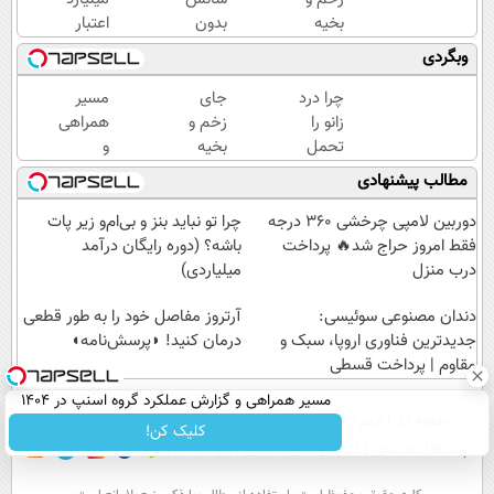
بخیه
بدون
اعتبار
داری؟؟
پوچ از
خرید
وبگردی
3
PS5
طلا |
هفته‌ای
تا
بدون
چرا درد
جای
مسیر
محوش
آیفون17
ضامن
زانو را
زخم و
همراهی
کن!
و بیت
و چک
تحمل
بخیه
و
کوین
می‌کنی؟
داری؟؟
گزارش
مطالب پیشنهادی
🔥
خیلی
3
عملکرد
ساده
هفته‌ای
گروه
دوربین لامپی چرخشی 360 درجه
چرا تو نباید بنز و بی‌ام‌و زیر پات
درمنزل
محوش
اسنپ
فقط امروز حراج شد🔥 پرداخت
باشه؟ (دوره رایگان درآمد
درمانش
کن!
در
درب منزل
میلیاردی)
کن
۱۴۰۴
دندان مصنوعی سوئیسی:
آرتروز مفاصل خود را به طور قطعی
جدیدترین فناوری اروپا، سبک و
درمان کنید! ◗پرسش‌نامه◖
مقاوم | پرداخت قسطی
مسیر همراهی و گزارش عملکرد گروه اسنپ در ۱۴۰۴
صفحه اول
فیلم
عصر ایران۲
درباره عصرایران
تماس با ما
آرشیو
جستجو
کلیک کن!
پیوندها
نظرسنجی
آب و هوا
اوقات شرعی
سواد زندگی