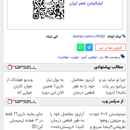
اپلیکیشن عصر ایران
لینک کوتاه:
کپی لینک
‌گزارش خطا در خبر
برچسب ها:
بنر
،
توهین آمیز
،
تهران
،
مهاجرت
مطالب پیشنهادی
چرا تو نباید بنز و
آرتروز مفاصل
به پول نیاز
ویدیو هولناک از
بی‌ام‌و زیر پات
خود را به طور
داری؟ همین
جوان کارتن
باشه؟ (دوره
قطعی درمان
الان این دوره
خوابی که
رایگان درآمد
کنید!
رایگان رو شرکت
میلیاردر شد.
از سراسر وب
میلیاردی)
◗پرسش‌نامه◖
کن تا دیر نشده!
آموزش رایگان
میدونستی 207 خودت
آرتروز مفاصل خود را
جای بخیه داری؟؟ فقط
رو میتونی روهوا
به طور قطعی درمان
در 3 هفته ترمیمش
بفروشی؟اینجا سریع و
کنید! ◗پرسش‌نامه◖
کن!😍