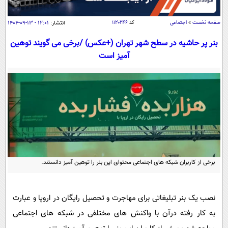
سیاسی
اقتصاد
صفحه نخست
»
اجتماعی
کد
۱۱۲۰۲۴۶
انتشار:
۱۲:۰۱ - ۱۳-۰۹-۱۴۰۴
جامعه
اقتصادی
بنر پر حاشیه در سطح شهر تهران (+عکس) /برخی می گویند توهین
آمیز است
ورزشی
اجتماعی
خودرو
بین الملل
حوادث
فرهنگ و هنر
سیاست خارجی
سلامت
علم و دانش
یک برش دانایی
قرآن
فناوری و It
محیط زیست
گوناگون
علمی
سفر و تفریح
فیلم
سرگرمی
اخبار کریپتو
برخی از کاربران شبکه های اجتماعی محتوای این بنر را توهین آمیز دانستند.
عصر ایران 2
اقتصاد
باشگاه مغز
آموزش زبان
خواندنی ها و دیدنی ها
ورزش
نصب یک بنر تبلیغاتی برای مهاجرت و تحصیل رایگان در اروپا و عبارت
مجله تصویری سلاح
به کار رفته درآن با واکنش های مختلفی در شبکه های اجتماعی
داستان کوتاه
سیاست