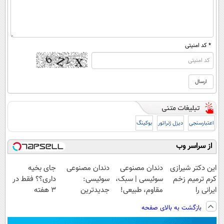
* کد امنیتی
اعتبارسنجی
دیزل ژنراتور
بوکینگ
از سراسر وب
این دکتر شیرازی
دندان مصنوعی
دندان مصنوعی
جای بخیه
کرم ترمیم زخم
سوئیسی | سبک،
سوئیسی:
داری؟؟ فقط در
ایرانی را
مقاوم، طبیعی!
جدیدترین
3 هفته
ساخت!!!
ویزیت
فناوری اروپا،
ترمیمش کن!😍
بازگشت به بالای صفحه
رایگان+پرداخت
سبک و مقاوم |
اقساطی😍
پرداخت قسطی