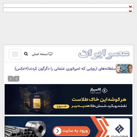
باز
نسخه اصلی
و
صفحه اول
سلطانه‌های اروپایی که امپراتوری عثمانی را دگرگون کردند(+عکس)
بسته
تماس با ما
کردن
آرشیو
منو
جستجو
نظرسنجی
آب و هوا
اوقات شرعی
پیوند ها
سواد زندگی