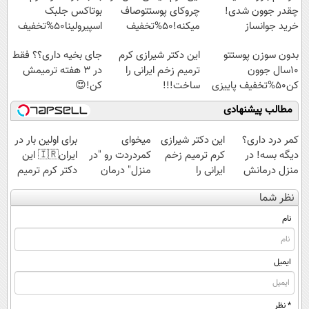
چقدر جوون شدی!
چروکای پوستتوصاف
بوتاکس جلبک
خرید جوانساز
میکنه!50%تخفیف
اسپیرولینا50%تخفیف
اسپیرولینا با تخفیف
بدون سوزن پوستتو
این دکتر شیرازی کرم
جای بخیه داری؟؟ فقط
ویژه
10سال جوون
ترمیم زخم ایرانی را
در 3 هفته ترمیمش
کن50%تخفیف پاییزی
ساخت!!!
کن!😍
مطالب پیشنهادی
کمر درد داری؟
این دکتر شیرازی
میخوای
برای اولین بار در
دیگه بسه! در
کرم ترمیم زخم
کمردردت رو "در
ایران🇮🇷 این
منزل درمانش
ایرانی را
منزل" درمان
دکتر کرم ترمیم
کن
ساخت!!!
کنی؟ (◂فیلم +
کننده 23 روزه
نظر شما
(◀پرسش‌نامه)
◂پرسش‌نامه)
ساخت!
نام
ایمیل
* نظر