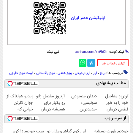
اپلیکیشن عصر ایران
لینک کوتاه:
کپی لینک
‌گزارش خطا در خبر
برچسب ها:
برنج
،
ارز
،
ارز ترجیحی
،
برنج هندی
،
برنج پاکستانی
،
قیمت برنج خارجی
مطالب پیشنهادی
آرتروز مفاصل
دندان مصنوعی
آرتروز مفصل زانو
ویدیو هولناک از
خود را به طور
سوئیسی:
رو یکبار برای
جوان کارتن
قطعی درمان
جدیدترین
همیشه درمان
خوابی که
کنید!
فناوری اروپا،
کن!
میلیاردر شد.
از سراسر وب
◗پرسش‌نامه◖
سبک و مقاوم |
◗پرسش‌نامه◖
آموزش رایگان
پرداخت قسطی
خودتم باورت نمیشه
این کرم گیاهی،مثل اتو
بمب جوانساز! کرم