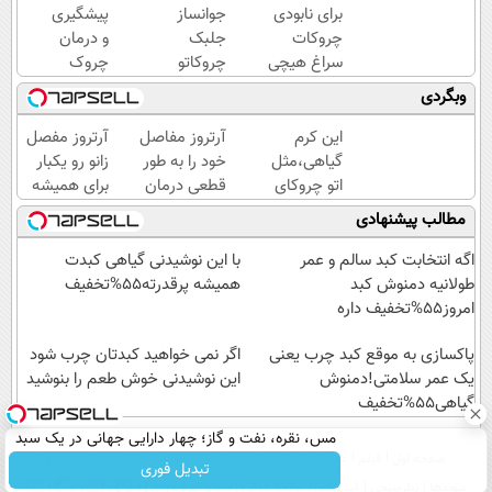
برای نابودی
جوانساز
پیشگیری
چروکات
جلبک
و درمان
سراغ هیچی
چروکاتو
چروک
جز جوانساز
مثل اتو
های
وبگردی
جلبک
صاف
پوستی با
نرو(تخفیف40%)
میکنه
این
این کرم
آرتروز مفاصل
آرتروز مفصل
😍
روش
گیاهی،مثل
خود را به طور
زانو رو یکبار
امن
اتو چروکای
قطعی درمان
برای همیشه
پوستتوصاف
کنید!
درمان کن!
مطالب پیشنهادی
میکنه!50%تخفیف
◗پرسش‌نامه◖
◗پرسش‌نامه◖
اگه انتخابت کبد سالم و عمر
با این نوشیدنی گیاهی کبدت
طولانیه دمنوش کبد
همیشه پرقدرته55%تخفیف
امروز55%تخفیف داره
پاکسازی به موقع کبد چرب یعنی
اگر نمی خواهید کبدتان چرب شود
یک عمر سلامتی!دمنوش
این نوشیدنی خوش طعم را بنوشید
گیاهی55%تخفیف
مس، نقره، نفت و گاز؛ چهار دارایی جهانی در یک سبد
صفحه اول
فیلم
عصر ایران۲
درباره عصرایران
تماس با ما
آرشیو
جستجو
تبدیل فوری
پیوندها
نظرسنجی
آب و هوا
اوقات شرعی
سواد زندگی