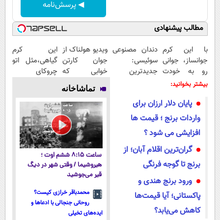
◀ پرسش‌نامه
مطالب پیشنهادی
با این کرم
دندان مصنوعی
ویدیو هولناک از
این کرم
جوانساز، جوانی
سوئیسی:
جوان کارتن
گیاهی،مثل اتو
رو به خودت
جدیدترین
خوابی که
چروکای
برگردون(50%
فناوری اروپا،
میلیاردر شد.
پوستتوصاف
بیشتر بخوانید:
تماشاخانه
تخفیف)
سبک و مقاوم |
آموزش رایگان
میکنه!50%تخفیف
پایان دلار ارزان برای
پرداخت قسطی
واردات برنج ؛ قیمت ها
افزایشی می شود ؟
گران‌ترین اقلام آبان؛ از
ساعت ۸:۱۵ ششم اوت ؛
برنج تا گوجه فرنگی
هیروشیما / وقتی شهر در دیگ
قیر می‌جوشید
ورود برنج هندی و
محمدباقر خرازی کیست؟
پاکستانی؛ آیا قیمت‌ها
روحانی جنجالی با ادعاها و
کاهش می‌یابد؟
ایده‌های تخیلی