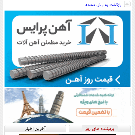
ویزیت
فناوری اروپا،
نصب آسان و
ساخت!!!
بازگشت به بالای صفحه
رایگان+پرداخت
سبک و مقاوم |
پرداخت اقساطی
اقساطی😍
پرداخت قسطی
💳 📍 تهران
پربیننده های روز
آخرین اخبار