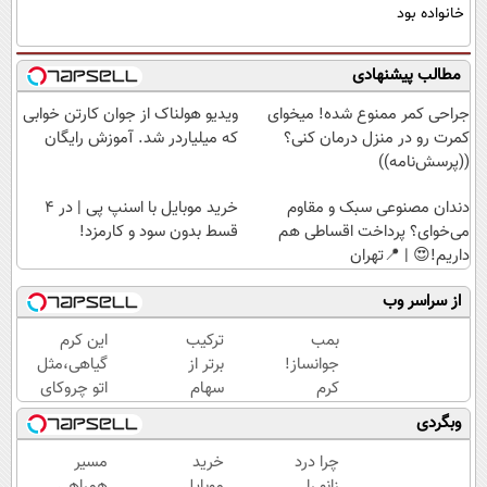
خانواده بود
مطالب پیشنهادی
جراحی کمر ممنوع شده! میخوای
ویدیو هولناک از جوان کارتن خوابی
کمرت رو در منزل درمان کنی؟
که میلیاردر شد. آموزش رایگان
((پرسش‌نامه))
دندان مصنوعی سبک و مقاوم
خرید موبایل با اسنپ پی | در ۴
می‌خوای؟ پرداخت اقساطی هم
قسط بدون سود و کارمزد!
داریم!😍 | 📍تهران
از سراسر وب
بمب
ترکیب
این کرم
جوانساز!
برتر از
گیاهی،مثل
کرم
سهام
اتو چروکای
بوتاکس
برتر
پوستتوصاف
وبگردی
جلبک
میکنه!50%تخفیف
اسپیرولینا50%تخفیف
چرا درد
خرید
مسیر
زانو را
موبایل
همراهی