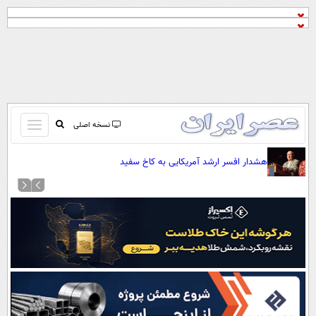
باز
نسخه اصلی
و
صفحه اول
هشدار افسر ارشد آمریکایی به کاخ سفید
بسته
تماس با ما
کردن
آرشیو
منو
جستجو
نظرسنجی
آب و هوا
اوقات شرعی
پیوند ها
سواد زندگی