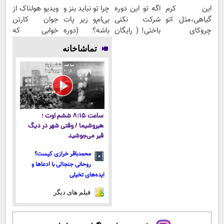
این کرم
اگه تو این دوره
چرا تو نباید بنز و
ویدیو هولناک از
گیاهی،مثل اتو
شرکت نکنی
بی‌ام‌و زیر پات
جوان کارتن
چروکای
باختی! ( رایگان
باشه؟ (دوره
خوابی که
پوستتوصاف
آموزش ببین
رایگان درآمد
میلیاردر شد.
تماشاخانه
میکنه!50%تخفیف
پولدار شی)
میلیاردی)
آموزش رایگان
ساعت ۸:۱۵ ششم اوت ؛
هیروشیما / وقتی شهر در دیگ
قیر می‌جوشید
محمدباقر خرازی کیست؟
روحانی جنجالی با ادعاها و
ایده‌های تخیلی
فیلم های دیگر