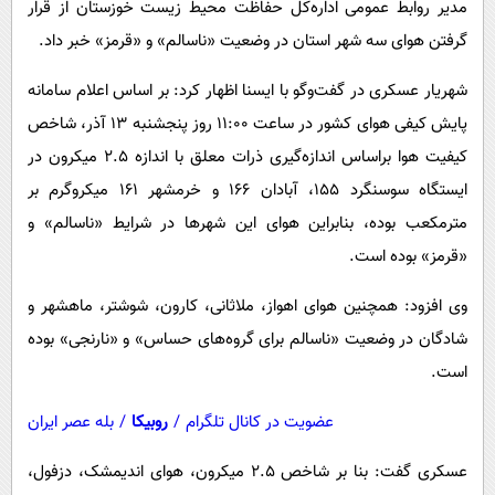
مدیر روابط عمومی اداره‌کل حفاظت محیط زیست خوزستان از قرار
پیامک
سرگرمی
گرفتن هوای سه شهر استان در وضعیت «ناسالم» و «قرمز» خبر داد.
روانشناسی
فناوری
شهریار عسکری در گفت‌وگو با ایسنا اظهار کرد: بر اساس اعلام سامانه
آشپزی
گوناگون
پایش کیفی هوای کشور در ساعت ۱۱:۰۰ روز پنجشنبه ۱۳ آذر، شاخص
دانلود
حوادث
کیفیت هوا براساس اندازه‌گیری ذرات معلق با اندازه ۲.۵ میکرون در
محیط زیست
ایستگاه سوسنگرد ۱۵۵، آبادان ۱۶۶ و خرمشهر ۱۶۱ میکروگرم بر
سلامت
مترمکعب بوده، بنابراین هوای این شهرها در شرایط «ناسالم» و
«قرمز» بوده است.
فرهنگی
بین الملل
وی افزود: همچنین هوای اهواز، ملاثانی، کارون، شوشتر، ماهشهر و
شادگان در وضعیت «ناسالم برای گروه‌های حساس» و «نارنجی» بوده
اجتماعی
است.
حیات وحش
عضویت در کانال تلگرام
/
روبیکا
/
بله عصر ایران
سیاست خارجی
عسکری گفت: بنا بر شاخص ۲.۵ میکرون، هوای اندیمشک، دزفول،