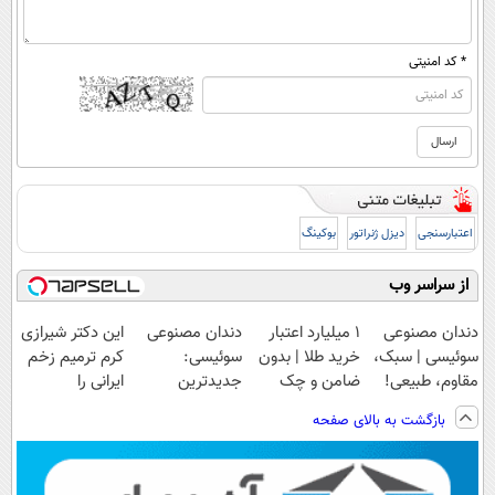
* کد امنیتی
اعتبارسنجی
دیزل ژنراتور
بوکینگ
از سراسر وب
دندان مصنوعی
۱ میلیارد اعتبار
دندان مصنوعی
این دکتر شیرازی
سوئیسی | سبک،
خرید طلا | بدون
سوئیسی:
کرم ترمیم زخم
مقاوم، طبیعی!
ضامن و چک
جدیدترین
ایرانی را
ویزیت
فناوری اروپا،
ساخت!!!
بازگشت به بالای صفحه
رایگان+پرداخت
سبک و مقاوم |
اقساطی😍
پرداخت قسطی