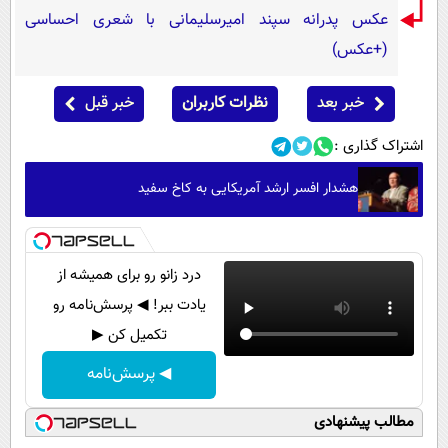
عکس پدرانه سپند امیرسلیمانی با شعری احساسی
(+عکس)
خبر بعد
نظرات کاربران
خبر قبل
اشتراک گذاری :
هشدار افسر ارشد آمریکایی به کاخ سفید
درد زانو رو برای همیشه از
یادت ببر! ◀ پرسش‌نامه رو
تکمیل کن ▶
◀ پرسش‌نامه
مطالب پیشنهادی