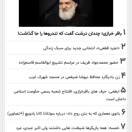
1
باقر خرازی؛ چندان درشت گفت که تندروها را جا گذاشت!
2
«تجرد قطعی»، انتخابی جدید برای سبک زندگی
3
حضور محمدجواد ظریف در مراسم تشییع ابوالقاسم قاسم‌زاده
4
زنِ بادیگارد محافظ نیوشا ضیغمی در مسجد شهرک غرب
5
ابطحی: حرف های باقرخرازی، افتتاح شعبه رسمی حکومت اسلامی
داعش است
6
بانوی معماری که به بتن روح داد؛ درباره سوتلانا کانا رادویچ (+تصاویر)
7
خمسه: همه بازیگرها شیطنت هایی داشتند ولی اکبر عبدی، مرد