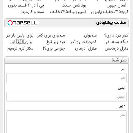
10سال جوون
بوتاکس جلبک
پی | در ۴ قسط بدون
کن50%تخفیف پاییزی
اسپیرولینا50%تخفیف
سود و کارمزد!
مطالب پیشنهادی
کمر درد داری؟
میخوای
میخوای برای کمر
برای اولین بار در
دیگه بسه! در
کمردردت رو "در
درد زیر تیغ
ایران🇮🇷 این
منزل درمانش
منزل" درمان
جراحی بری؟!
دکتر کرم ترمیم
کن
کنی؟ (◂فیلم +
◗پرسش‌نامه رو
کننده 23 روزه
نظر شما
(◀پرسش‌نامه)
◂پرسش‌نامه)
پر کن◖
ساخت!
نام
ایمیل
* نظر