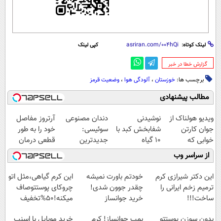
لینک کوتاه:
کپی لینک
‌گزارش خطا در خبر
برچسب ها:
خوزستان
،
آلودگی هوا
،
وضعیت قرمز
مطالب پیشنهادی
ویدیو هولناک از
نوشیدنی
دندان مصنوعی
آرتروز مفاصل
جوان کارتن
شفابخش کبد با
سوئیسی:
خود را به طور
خوابی که
10 گیاه
جدیدترین
قطعی درمان
میلیاردر شد.
موثر(تخفیف تا
فناوری اروپا،
کنید!
از سراسر وب
آموزش رایگان
امشب)
سبک و مقاوم |
◗پرسش‌نامه◖
پرداخت قسطی
این دکتر شیرازی کرم
خودتم باورت نمیشه
این کرم گیاهی،مثل اتو
ترمیم زخم ایرانی را
چقدر جوون شدی!
چروکای پوستتوصاف
ساخت!!!
خرید جوانساز
میکنه!50%تخفیف
اسپیرولینا با تخفیف
بدون سوزن پوستتو
بمب جوانساز! کرم
خرید موبایل با اسنپ
ویژه