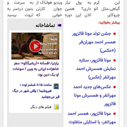
این کرم
به پول نیاز
ویدیو هولناک از
به سرعت و
گیاهی،مثل اتو
داری؟ همین
جوان کارتن
بدون دردسر به
چروکای
الان این دوره
خوابی که
ثروت برسید
پوستتوصاف
رایگان رو شرکت
میلیاردر شد.
(دوره کاملا
بیشتر بخوانید:
تماشاخانه
میکنه!50%تخفیف
کن تا دیر
آموزش رایگان
رایگان
جشن تولد مونا فائزپور
نشده!
پولسازی)
همسر احمد مهران‌فر
(+عکس)
مونا فائزپور، ستاره
پارتیا، افسانه «آن‌شیگائو»؛ سفر
نمایش همسرش احمد
شاهزاده ایرانی به چین / سوغات
او یک دین بود
مهرانفر (عکس)
ساعت ۸:۱۵ ششم اوت ؛
عکس‌های جدید احمد
هیروشیما / وقتی شهر در دیگ
مهرانفر و همسرش مونا
قیر می‌جوشید
فائزپور
فیلم های دیگر
مونا فائزپور، همسر احمد
مهرانفر، با استایلی متفاوت