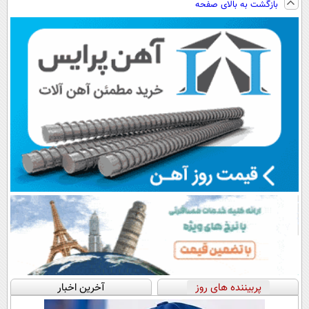
بازگشت به بالای صفحه
رایگان+پرداخت
پرداخت اقساطی
سبک و مقاوم |
اقساطی😍
💳 📍 تهران
پرداخت قسطی
پربیننده های روز
آخرین اخبار