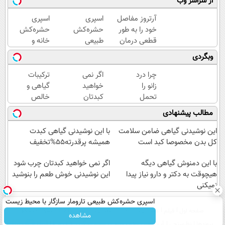
از سراسر وب
آرتروز مفاصل
اسپری
اسپری
خود را به طور
حشره‌کش
حشره‌کش
قطعی درمان
طبیعی
خانه و
کنید!
تارومار
گیاهان
وبگردی
◗پرسش‌نامه◖
سازگار با
خانگی،
محیط
نابودکننده
چرا درد
اگر نمی
ترکیبات
زیست و با
انواع
زانو را
خواهید
گیاهی و
محافظت
حشرات
تحمل
کبدتان
خالص
طبیعی
خانگی و
می‌کنی؟
چرب
این
مطالب پیشنهادی
آفات
خیلی
شود این
دمنوش
ساده
نوشیدنی
گیاهی
این نوشیدنی گیاهی ضامن سلامت
با این نوشیدنی گیاهی کبدت
درمنزل
خوش
کبدت رو
کل بدن مخصوصا کبد است
همیشه پرقدرته55%تخفیف
درمانش
طعم را
پاکسازی
کن
با این دمنوش گیاهی دیگه
بنوشید
میکنه
اگر نمی خواهید کبدتان چرب شود
هیچوقت به دکتر و دارو نیاز پیدا
این نوشیدنی خوش طعم را بنوشید
نمیکنی
اسپری حشره‌کش طبیعی تارومار سازگار با محیط زیست
صفحه اول
فیلم
عصر ایران۲
درباره عصرایران
تماس با ما
آرشیو
جستجو
و با محافظت طبیعی
مشاهده
پیوندها
نظرسنجی
آب و هوا
اوقات شرعی
سواد زندگی