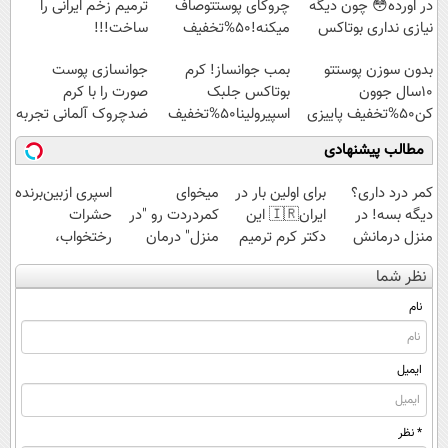
در اورده😳 چون دیگه
چروکای پوستتوصاف
ترمیم زخم ایرانی را
نیازی نداری بوتاکس
میکنه!50%تخفیف
ساخت!!!
کنی!!!
بدون سوزن پوستتو
بمب جوانساز! کرم
جوانسازی پوست
10سال جوون
بوتاکس جلبک
صورت را با کرم
کن50%تخفیف پاییزی
اسپیرولینا50%تخفیف
ضدچروک آلمانی تجربه
کنید!
مطالب پیشنهادی
کمر درد داری؟
برای اولین بار در
میخوای
اسپری ازبین‌برنده
دیگه بسه! در
ایران🇮🇷 این
کمردردت رو "در
حشرات
منزل درمانش
دکتر کرم ترمیم
منزل" درمان
رختخواب،
کن
کننده 23 روزه
کنی؟ (◂فیلم +
مناسب برای
نظر شما
(◀پرسش‌نامه)
ساخت!
◂پرسش‌نامه)
مقابله با انواع
ساس
نام
ایمیل
* نظر