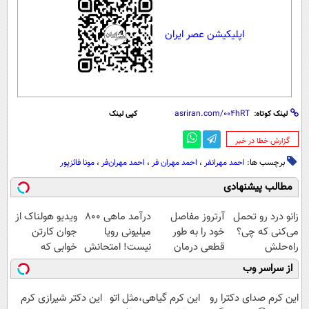
اپلیکیشن عصر ایران
لینک کوتاه:
کپی لینک
‌گزارش خطا در خبر
برچسب ها:
احمد مهرانفر
،
احمد مهران فر
،
احمد مهران‌فر
،
مونا فائزپور
مطالب پیشنهادی
زانو درد رو تحمل
آرتروز مفاصل
درآمد ماهی 800
ویدیو هولناک از
می‌کنی که چی؟
خود را به طور
میلیونی رویا
جوان کارتن
راه‌حلش
قطعی درمان
نیست! امتحانش
خوابی که
همین‌جاست!
کنید!
مجانیه😉
میلیاردر شد.
از سراسر وب
◗پرسش‌نامه◖
آموزش رایگان
این کرم صدای دکترا رو
این کرم گیاهی،مثل اتو
این دکتر شیرازی کرم