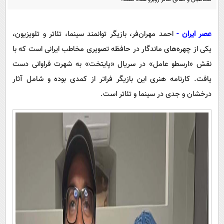
پیامک
سرگرمی
روانشناسی
فناوری
عصر ایران -
احمد مهران‌فر، بازیگر توانمند سینما، تئاتر و تلویزیون،
آشپزی
گوناگون
یکی از چهره‌های ماندگار در حافظه تصویری مخاطب ایرانی است که با
دانلود
حوادث
نقش «ارسطو عامل» در سریال «پایتخت» به شهرت فراوانی دست
یافت. کارنامه هنری این بازیگر فراتر از کمدی بوده و شامل آثار
محیط زیست
درخشان و جدی در سینما و تئاتر است.
سلامت
فرهنگی
بین الملل
اجتماعی
حیات وحش
سیاست خارجی