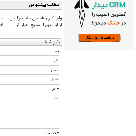
مطالب پیشنهادی
وام بگیر و قسطی طلا بخر! چی
هر 
از این بهتر!! سریع احراز کن
💎
نظر شما
نام
ایمیل
* نظر
* کد امنیتی