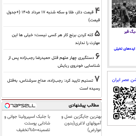
4
قیمت دلار، طلا و سکه شنبه ۱۷ مرداد ۱۴۰۵ (+جدول
قیمت)
5
 دیگ قیر
کته کردن برنج کار هر کسی نیست؛ خیلی ها این
مهارت را ندارند
ایده‌های تخیلی
6
دستگیری چهار متهم قتل حمیدرضا رجب‌زاده پس از
شناسایی خودروی ربایش
7
شن عصر ایران
تسنیم تایید کرد: رجب‌زاده، مداح سرشناس، به‌قتل
رسیده است
مطالب پیشنهادی
بهترین جایگزین عمل و
با جلبک اسپیرولینا جوانی و
آمپولهای لاغری(بدون
شادابی پوستت
عوارض)
تضمینه50%تخفیف