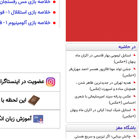
خلاصه بازی مس رفسنجان ۰ - سپاهان ۳ (فیلم
خلاصه بازی استقلال ۱ - فولاد ۰ (فیلم)
خلاصه بازی آلومینیوم ۱ - فجر ۱ (فیلم)
در حاشیه
استایل لیمویی بهار قاسمی در اکران ماه
پنهان (+عکس)
جشن تولد مونا فائزپور همسر احمد مهران‌فر
(+عکس)
عضویت در اینستاگرام
هدیه تهرانی در جدیدترین ظاهر شدن ،
همچنان ساده و اسپورت (عکس)
عکس پدرانه سپند امیرسلیمانی با شعری
این لحظه با
احساسی (+عکس)
استایل شیک لیندا کیانی در اکران ماه پنهان
(+عکس)
آموزش زبان ان
باشگاه مغز
چالش بینایی؛ اگر تیزبین و سریع هستی