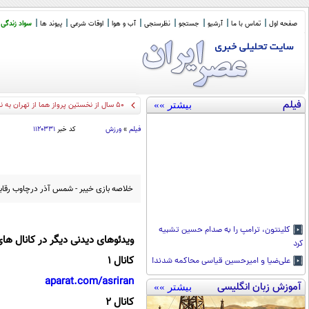
صفحه اول
تماس با ما
آرشیو
جستجو
نظرسنجی
آب و هوا
اوقات شرعی
پیوند ها
سواد زندگی
فیلم
بیشتر »»
50 سال از نخستین پرواز هما از تهران به نیویورک گذشت/ مسافران ویژه: الیزابت
فیلم
»
ورزش
کد خبر
۱۱۲۰۳۳۱
خلاصه بازی خیبر - شمس آذر درچاوب رقابت‌های لیگ 
کلینتون، ترامپ را به صدام حسین تشبیه
ویدئوهای دیدنی دیگر در کانال های
کرد
کانال 1
علی‌ضیا و امیرحسین قیاسی محاکمه شدند!
aparat.com/asriran
آموزش زبان انگلیسی
بیشتر »»
کانال 2