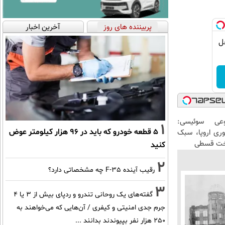
پربیننده های روز
آخرین اخبار
| ضد جعل
عی سوئیسی:
1
۵ قطعه خودرو که باید در ۹۶ هزار کیلومتر عوض
وری اروپا، سبک
اخت قسطی
کنید
2
رقیب آینده F-35 چه مشخصاتی دارد؟
3
گفته‌های یک روحانی تندرو و ردپای بیش از ۳ یا ۴
جرم جدی امنیتی و کیفری / آن‌هایی که می‌خواهند به
۲۵۰ هزار نفر بپیوندند بدانند ...