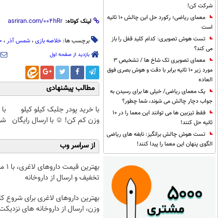
شرکت کن!
معمای ریاضی؛ رکورد حل این چالش 10 ثانیه
لینک کوتاه:
است
تست هوش تصویری: کدام کلید قفل را باز
برچسب ها:
خلاصه بازی
،
شمس آذر
،
خ
می کند؟
بازدید از صفحه اول
معمای تصویری تک شاخ ها / تشخیص 3
مورد زیر 10 ثانیه برابر با دقت و هوش بصری فوق
العاده
مطالب پیشنهادی
یک معمای ریاضی/ خیلی ها برای رسیدن به
جواب دچار چالش می شوند، شما چطور؟
با خرید پودر جلبک کیلو کیلو
با
فقط تیزبین ها می توانند این معما را در 10
وزن کم کن! ☺ با ارسال رایگان
شو
ثانیه حل کنند!
تست هوش چالش برانگیز: نابغه های ریاضی
الگوی پنهان این معما را پیدا کنند!
از سراسر وب
بهترین قیمت 
تخفیف و ارسال از داروخانه‌
بهترین داروهای لاغری برای شروع 
وزن، ارسال از داروخانه های نزدیکت