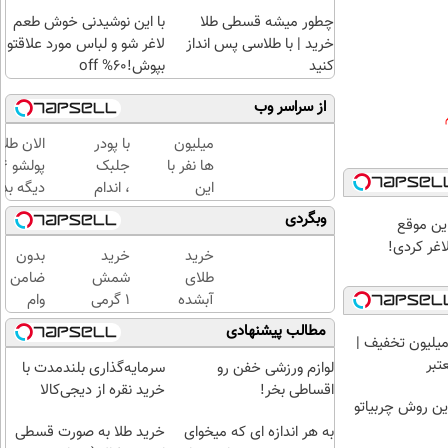
چطور میشه قسطی طلا
با این نوشیدنی خوش طعم
خرید | با طلاسی پس انداز
لاغر شو و لباس مورد علاقتو
کنید
بپوش!60% off
از سراسر وب
میلیون
با پودر
الان طلا
ها نفر با
جلبک
این
، اندام
دیگه بده
روش
خوش
سرمایه‌گ
وبگردی
 این موقع
گیاهی
فرم
طلا با ا
به
آرزو
بی‌بهره
خرید
خرید
بدون
تناسب
نیست!
طلای
شمش
ضامن
اندام
(3تا7
آبشده
1 گرمی
وام
رسیدن60%off
کیلو
حتی با
از
بگیر،
مطالب پیشنهادی
کاهش
میلیون تخفیف |
۱۰۰هزارتومان
طلاسی
طلا
وزن در
تبر
بخر
لوازم ورزشی خفن رو
سرمایه‌گذاری بلندمدت با
یک
😍
اقساطی بخر!
خرید نقره از دیجی‌کالا
ین روش چربیاتو
ماه)
به هر اندازه ای که میخوای
خرید طلا به صورت قسطی