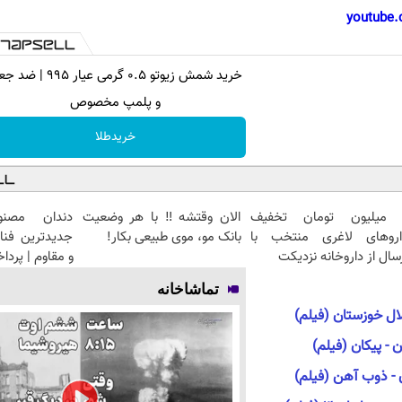
youtube.
خرید شمش زیوتو ۰.۵ گرمی عیار ۹۹۵ 
و پلمپ مخصوص
خریدطلا
 میلیون تومان تخفیف
الان وقتشه‼️ با هر وضعیت
دندان مصنو
اروهای لاغری منتخب با
بانک مو، موی طبیعی بکار!
جدیدترین فنا
سال از داروخانه نزدیکت
و مقاوم | پرد
تماشاخانه
لال خوزستان (فیلم)
- پیکان (فیلم)
 - ذوب آهن (فیلم)