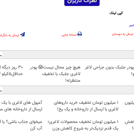
نظرات کاربران
کپی لینک
یبر
ارسال به دوستان
نسخه چاپی
ارسال به تلگرام
 پودر جلبک بدون جراحی لاغر
هیچ چیز محال نیست😱 پودر
30 روز دیگه
!
لاغری جلبک با تخفیف
حداقل5کیلو لاغر کردی!
منتظرته!
داروهای لاغری، با ۱ میلیون
1 میلیون تومان تخفیف خرید داروهای
آمپول های لاغری با یک 
لاغری با ارسال از داروخانه و پک یخ!
ارسال از داروخانه های مع
کاهش
۱ میلیون تومان تخفیف محصولات لاغری؛
میخوای جذاب باشی؟ یا ا
!
یک قدم نزدیک‌تر به شروع کاهش وزن
آب کن