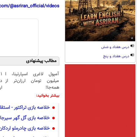
com/@asriran_official/videos
درس هفتاد و شش
درس هفتاد و پنج
مطالب پیشنهادی
آمپول لاغری اسپارتینا، ا
۱
میلیون تومان ارزان‌تر از
د
همه‌جا!
ار
بیشتر بخوانید:
خلاصه بازی تراکتور - استق
خلاصه بازی گل گهر سیرجان 
خلاصه بازی چادرملو اردکان