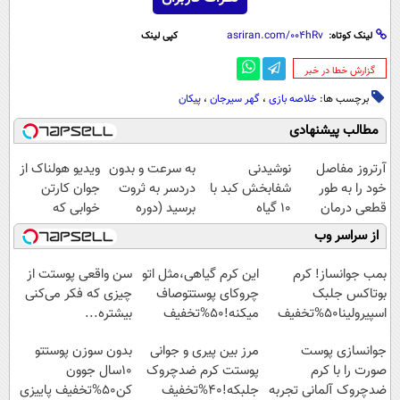
لینک کوتاه:
کپی لینک
‌گزارش خطا در خبر
برچسب ها:
خلاصه بازی
،
گهر سیرجان
،
پیکان
مطالب پیشنهادی
آرتروز مفاصل
نوشیدنی
به سرعت و بدون
ویدیو هولناک از
خود را به طور
شفابخش کبد با
دردسر به ثروت
جوان کارتن
قطعی درمان
10 گیاه
برسید (دوره
خوابی که
کنید!
موثر(تخفیف تا
کاملا رایگان
میلیاردر شد.
از سراسر وب
◗پرسش‌نامه◖
امشب)
پولسازی)
آموزش رایگان
بمب جوانساز! کرم
این کرم گیاهی،مثل اتو
سن واقعی پوستت از
بوتاکس جلبک
چروکای پوستتوصاف
چیزی که فکر می‌کنی
اسپیرولینا50%تخفیف
میکنه!50%تخفیف
بیشتره...
جوانسازی پوست
مرز بین پیری و جوانی
بدون سوزن پوستتو
صورت را با کرم
پوستت کرم ضدچروک
10سال جوون
ضدچروک آلمانی تجربه
جلبکه!40%تخفیف
کن50%تخفیف پاییزی