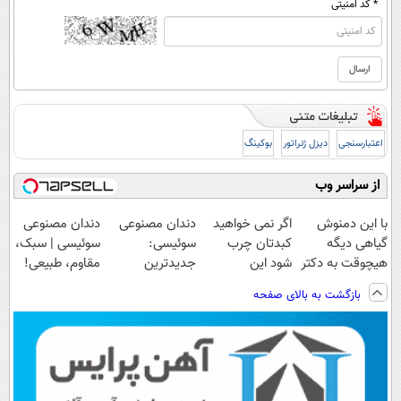
* کد امنیتی
اعتبارسنجی
دیزل ژنراتور
بوکینگ
از سراسر وب
با این دمنوش
اگر نمی خواهید
دندان مصنوعی
دندان مصنوعی
گیاهی دیگه
کبدتان چرب
سوئیسی:
سوئیسی | سبک،
هیچوقت به دکتر
شود این
جدیدترین
مقاوم، طبیعی!
و دارو نیاز پیدا
نوشیدنی خوش
فناوری اروپا،
ویزیت
بازگشت به بالای صفحه
نمیکنی
طعم را بنوشید
سبک و مقاوم |
رایگان+پرداخت
پرداخت قسطی
اقساطی😍