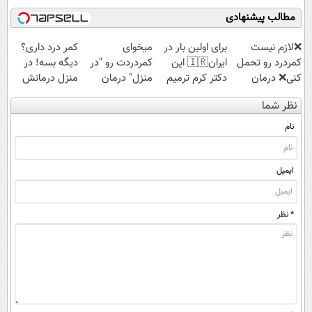
کنید!
مطالب پیشنهادی
❌لازم نیست
برای اولین بار در
میخوای
کمر درد داری؟
کمردرد رو تحمل
ایران🇮🇷 این
کمردردت رو "در
دیگه بسه! در
کنی❌ درمان
دکتر کرم ترمیم
منزل" درمان
منزل درمانش
بدون جراحی و
کننده 23 روزه
کنی؟ (◂فیلم +
کن
نظر شما
قرص
ساخت!
◂پرسش‌نامه)
(◀پرسش‌نامه)
(پرسشنامه)
نام
ایمیل
* نظر