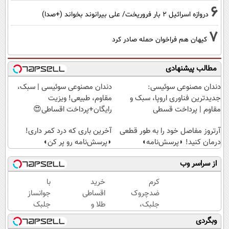
6
دروازه اسرائیل ۲ بار فروریخت/ علی بیرانوند بخواند (+صدا)
7
کیهان هم فراخوان حمله صادر کرد
مطالب پیشنهادی
دندان مصنوعی سوئیسی:
دندان مصنوعی سوئیسی | سبک،
جدیدترین فناوری اروپا، سبک و
مقاوم، طبیعی! ویزیت
مقاوم | پرداخت قسطی
رایگان+پرداخت اقساطی😍
آرتروز مفاصل خود را به طور قطعی
آخرین باری که درد کمر داری!
درمان کنید! ◗پرسش‌نامه◖
◗پرسش‌نامه رو پر کن◖
از سراسر وب
کرم
خرید
با
ضدچروک
اقساطی
جوانساز
جلبک،
طلا و
جلبک
جوانسازی
گوشی
عید
وبگردی
طبیعی
فقط با
امسال