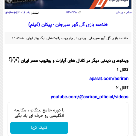
سیاسی
اقتصاد
فیلم
»
ورزش
کد
۱۱۲۰۳۳۵
انتشار:
۱۹:۰۹ - ۱۳-۰۹-۱۴۰۴
جامعه
اقتصادی
خلاصه بازی گل گهر سیرجان - پیکان (فیلم)
ورزشی
اجتماعی
خودرو
خلاصه بازی گل گهر سیرجان - پیکان در چارچوب رقابت‌های لیگ برتر ایران - هفته ۱۲
بین الملل
حوادث
فرهنگ و هنر
سیاست خارجی
سلامت
ویدئوهای دیدنی دیگر در کانال های آپارات و یوتیوب عصر ایران 👇👇👇
علم و دانش
یک برش دانایی
کانال 1
قرآن
فناوری و It
محیط زیست
aparat.com/asriran
گوناگون
علمی
کانال 2
سفر و تفریح
فیلم
سرگرمی
youtube.com/@asriran_official/videos
اخبار کریپتو
عصر ایران 2
اقتصاد
باشگاه مغز
با دوره جامع لینگانو ، مکالمه
انگلیسی رو حرفه ای یاد بگیر
آموزش زبان
خواندنی ها و دیدنی ها
ورزش
مجله تصویری سلاح
داستان کوتاه
کلیک کن!
سیاست