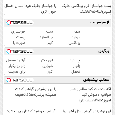
بمب جوانساز! کرم بوتاکس جلبک
با جوانساز جلبک عید امسال ۱۰سال
اسپیرولینا50%تخفیف
جوون تری
از سراسر وب
همه
بمب
جوانسازی
درباره
جوانساز!
پوست
بوتاکس
کرم
صورت را
حرف
بوتاکس
با کرم
وبگردی
میزنن؛ اما
جلبک
ضدچروک
کمتر
اسپیرولینا50%تخفیف
آلمانی
چرا درد
این دکتر
آرتروز مفصل
کسی این
تجربه
زانو را
شیرازی
زانو رو یکبار
راه رو
کنید!
تحمل
کرم
برای همیشه
میشناسه.
می‌کنی؟
ترمیم
درمان کن!
مطالب پیشنهادی
خیلی
زخم
◗پرسش‌نامه◖
ساده
ایرانی را
اگه انتخابت کبد سالم و عمر
با این نوشیدنی گیاهی کبدت
درمنزل
ساخت!!!
طولانیه دمنوش کبد
همیشه پرقدرته55%تخفیف
درمانش
امروز55%تخفیف داره
کن
این نوشیدنی گیاهی مثل آهن ربا
اگر نمی خواهید کبدتان چرب شود