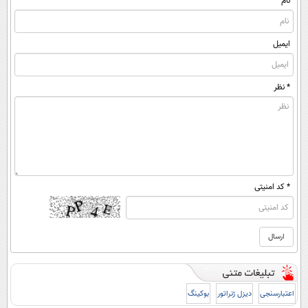
نام
ایمیل
* نظر
* کد امنیتی
اعتبارسنجی
دیزل ژنراتور
بوکینگ