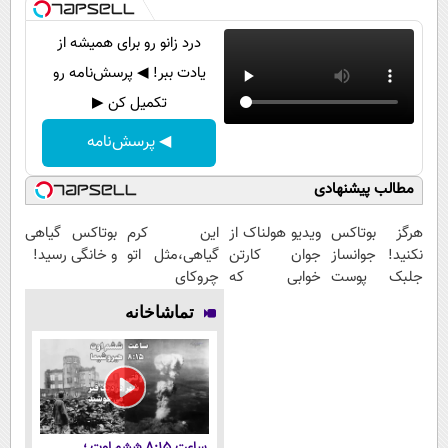
درد زانو رو برای همیشه از
یادت ببر! ◀ پرسش‌نامه رو
تکمیل کن ▶
◀ پرسش‌نامه
مطالب پیشنهادی
هرگز بوتاکس
ویدیو هولناک از
این کرم
بوتاکس گیاهی
نکنید! جوانساز
جوان کارتن
گیاهی،مثل اتو
و خانگی رسید!
جلبک پوست
خوابی که
چروکای
شمارا ۱۰ سال
میلیاردر شد.
پوستتوصاف
تماشاخانه
جوان می کند
آموزش رایگان
میکنه!50%تخفیف