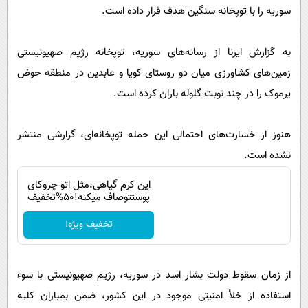
پیامک
سرگرمی
سوریه را با توپخانه سنگین هدف قرار داده است.
روانشناسی
فناوری
به گزارش ایرنا از رسانه‌های سوریه، توپخانه رژیم صهیونیستی
آشپزی
گوناگون
زمین‌های کشاورزی میان دو روستای کویا و عابدین در منطقه حوض
دانلود
حوادث
یرموک را در چند نوبت گلوله باران کرده است.
محیط زیست
هنوز از خسارت‌های احتمالی این حمله توپخانه‌ای، گزارشی منتشر
سلامت
نشده است.
فرهنگی
این کرم گیاهی،مثل اتو چروکای
بین الملل
پوستتوصاف میکنه!50%تخفیف
اجتماعی
تخفیف ویژه!
حیات وحش
سیاست خارجی
از زمان سقوط دولت بشار اسد در سوریه، رژیم صهیونیستی با سوء
استفاده از خلأ امنیتی موجود در این کشور، ضمن بمباران کلیه