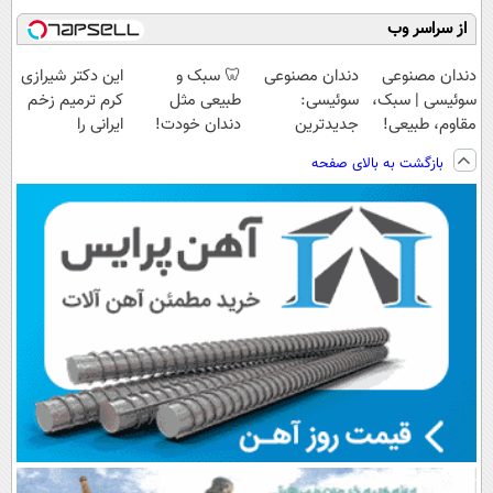
از سراسر وب
دندان مصنوعی
دندان مصنوعی
🦷 سبک و
این دکتر شیرازی
سوئیسی | سبک،
سوئیسی:
طبیعی مثل
کرم ترمیم زخم
مقاوم، طبیعی!
جدیدترین
دندان خودت!
ایرانی را
ویزیت
فناوری اروپا،
نصب آسان و
ساخت!!!
بازگشت به بالای صفحه
رایگان+پرداخت
سبک و مقاوم |
پرداخت اقساطی
اقساطی😍
پرداخت قسطی
💳 📍 تهران