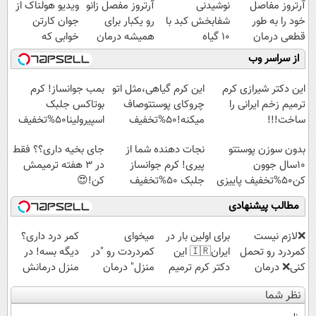
آرتروز مفاصل
نوشیدنی
آرتروز مفصل زانو
ویدیو هولناک از
خود را به طور
شفابخش کبد با
رو یکبار برای
جوان کارتن
قطعی درمان
10 گیاه
همیشه درمان
خوابی که
کنید!
موثر(تخفیف تا
کن!
میلیاردر شد.
از سراسر وب
◗پرسش‌نامه◖
امشب)
◗پرسش‌نامه◖
آموزش رایگان
این دکتر شیرازی کرم
این کرم گیاهی،مثل اتو
بمب جوانساز! کرم
ترمیم زخم ایرانی را
چروکای پوستتوصاف
بوتاکس جلبک
ساخت!!!
میکنه!50%تخفیف
اسپیرولینا50%تخفیف
بدون سوزن پوستتو
نجات دهنده شما از
جای بخیه داری؟؟ فقط
10سال جوون
پیری! کرم جوانساز
در 3 هفته ترمیمش
کن50%تخفیف پاییزی
جلبک 50%تخفیف
کن!😍
مطالب پیشنهادی
❌لازم نیست
برای اولین بار در
میخوای
کمر درد داری؟
کمردرد رو تحمل
ایران🇮🇷 این
کمردردت رو "در
دیگه بسه! در
کنی❌ درمان
دکتر کرم ترمیم
منزل" درمان
منزل درمانش
بدون جراحی و
کننده 23 روزه
کنی؟ (◂فیلم +
کن
نظر شما
قرص
ساخت!
◂پرسش‌نامه)
(◀پرسش‌نامه)
(پرسشنامه)