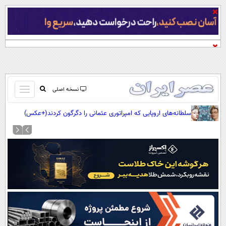
باز
نسخه اصلی
و
صفحه اول
سلطانه‌های اروپایی که امپراتوری عثمانی را دگرگون کردند(+عکس)
بسته
تماس با ما
کردن
آرشیو
منو
جستجو
نظرسنجی
آب و هوا
اوقات شرعی
پیوند ها
سواد زندگی