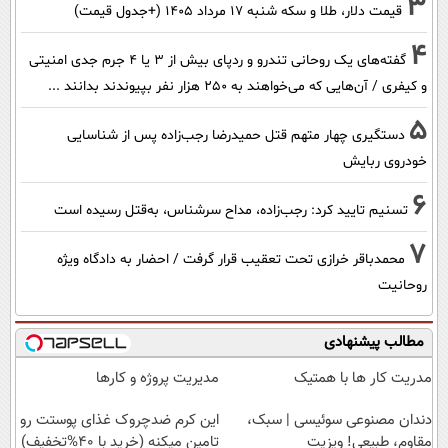
3
قیمت دلار، طلا و سکه شنبه ۱۷ مرداد ۱۴۰۵ (+جدول قیمت)
4
گفته‌های یک روحانی تندرو و ردپای بیش از ۳ یا ۴ جرم جدی امنیتی
و کیفری / آن‌هایی که می‌خواهند به ۲۵۰ هزار نفر بپیوندند بدانند ...
5
دستگیری چهار متهم قتل حمیدرضا رجب‌زاده پس از شناسایی
خودروی ربایش
6
تسنیم تایید کرد: رجب‌زاده، مداح سرشناس، به‌قتل رسیده است
7
محمدباقر خرازی تحت تعقیب قرار گرفت / احضار به دادگاه ویژه
روحانیت
مطالب پیشنهادی
مدریت کار ها با همتیک
مدیریت پروژه و کارها
دندان مصنوعی سوئیسی | سبک،
این کرم ضدچروک غذای پوستت رو
مقاوم، طبیعی! ویزیت
تامین میکنه (خرید با 40%تخفیف)