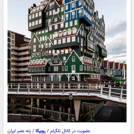
عضویت در کانال تلگرام
/
روبیکا
/
بله عصر ایران