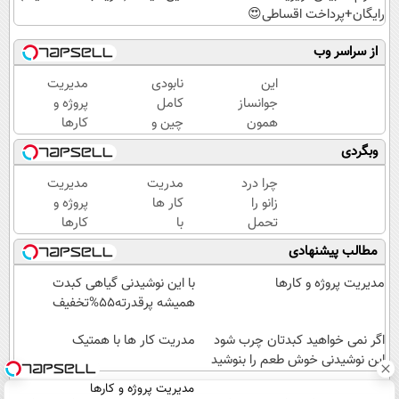
رایگان+پرداخت اقساطی😍
از سراسر وب
این
نابودی
مدیریت
جوانساز
کامل
پروژه و
همون
چین و
کارها
جلسه‌ی
چروک
وبگردی
اول
با کرم
پوستتو
آلمانی۴۰٪تخفیف
چرا درد
مدریت
مدیریت
جوونتر
زانو را
کار ها
پروژه و
می‌کنه
تحمل
با
کارها
✨ 2
می‌کنی؟
همتیک
مطالب پیشنهادی
سال
خیلی
ماندگاری
ساده
مدیریت پروژه و کارها
با این نوشیدنی گیاهی کبدت
داره
درمنزل
همیشه پرقدرته55%تخفیف
درمانش
کن
اگر نمی خواهید کبدتان چرب شود
مدریت کار ها با همتیک
این نوشیدنی خوش طعم را بنوشید
مدیریت پروژه و کارها