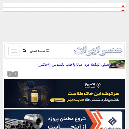
باز
نسخه اصلی
و
صفحه اول
هیلی انیگما؛ مزدا میاتا با قلب لکسوس (+عکس)
بسته
تماس با ما
کردن
آرشیو
منو
جستجو
نظرسنجی
آب و هوا
اوقات شرعی
پیوند ها
سواد زندگی