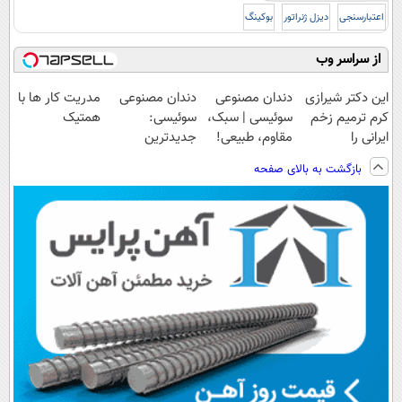
اعتبارسنجی
دیزل ژنراتور
بوکینگ
از سراسر وب
این دکتر شیرازی
دندان مصنوعی
دندان مصنوعی
مدریت کار ها با
کرم ترمیم زخم
سوئیسی | سبک،
سوئیسی:
همتیک
ایرانی را
مقاوم، طبیعی!
جدیدترین
ساخت!!!
ویزیت
فناوری اروپا،
بازگشت به بالای صفحه
رایگان+پرداخت
سبک و مقاوم |
اقساطی😍
پرداخت قسطی