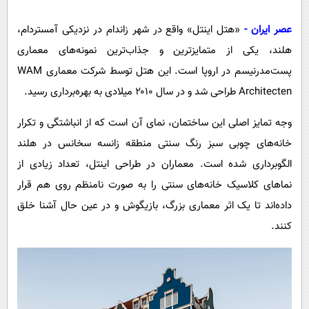
پیامک
سرگرمی
عصر ایران -
«هتل اینتل» واقع در شهر زاندام در نزدیکی آمستردام،
روانشناسی
فناوری
هلند، یکی از متمایزترین و جذاب‌ترین نمونه‌های معماری
آشپزی
گوناگون
پست‌مدرنیسم در اروپا است. این هتل توسط شرکت معماری WAM
دانلود
حوادث
Architecten طراحی شد و در سال ۲۰۱۰ میلادی به بهره‌برداری رسید.
محیط زیست
وجه تمایز اصلی این ساختمان، نمای آن است که از انباشتگی و تکرار
سلامت
خانه‌های چوبی سبز رنگ سنتی منطقه زانسه سخانس در هلند
فرهنگی
الگوبرداری شده است. معماران در طراحی اینتل، تعداد زیادی از
نماهای کلاسیک خانه‌های سنتی را به صورت نامنظم روی هم قرار
بین الملل
داده‌اند تا یک اثر معماری بزرگ، بازیگوش و در عین حال آشنا خلق
اجتماعی
کنند.
حیات وحش
سیاست خارجی