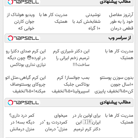
مطالب پیشنهادی
آرتروز مفاصل
نوشیدنی
مدریت کار ها با
ویدیو هولناک از
خود را به طور
شفابخش کبد با
همتیک
جوان کارتن
قطعی درمان
10 گیاه
خوابی که
کنید!
موثر(تخفیف تا
میلیاردر شد.
از سراسر وب
◗پرسش‌نامه◖
امشب)
آموزش رایگان
مدریت کار ها با
این دکتر شیرازی کرم
این کرم صدای دکترا رو
همتیک
ترمیم زخم ایرانی را
در اورده😳 چون دیگه
ساخت!!!
نیازی نداری بوتاکس
کنی!!!
بدون سوزن پوستتو
بمب جوانساز! کرم
این کرم گیاهی،مثل اتو
10سال جوون
بوتاکس جلبک
چروکای پوستتوصاف
کن50%تخفیف پاییزی
اسپیرولینا50%تخفیف
میکنه!50%تخفیف
مطالب پیشنهادی
مدریت کار ها با
برای اولین بار در
میخوای
کمر درد داری؟
همتیک
ایران🇮🇷 این
کمردردت رو "در
دیگه بسه! در
دکتر کرم ترمیم
منزل" درمان
منزل درمانش
کننده 23 روزه
کنی؟ (◂فیلم +
کن