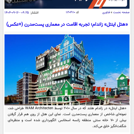
سیاسی
اقتصاد
صفحه نخست
»
فناوری
کد
۱۱۲۰۴۷۰
انتشار:
۰۹:۲۵ - ۱۶-۰۹-۱۴۰۴
جامعه
اقتصادی
«هتل اینتل» زاندام؛ تجربه اقامت در معماری پست‌مدرن (+عکس)
ورزشی
اجتماعی
خودرو
بین الملل
حوادث
فرهنگ و هنر
سیاست خارجی
سلامت
علم و دانش
یک برش دانایی
قرآن
فناوری و It
محیط زیست
گوناگون
علمی
سفر و تفریح
فیلم
سرگرمی
اخبار کریپتو
عصر ایران 2
اقتصاد
باشگاه مغز
«هتل اینتل» در زاندام هلند که در سال ۲۰۱۰ توسط WAM Architecten طراحی شد،
آموزش زبان
خواندنی ها و دیدنی ها
نمونه‌ای شاخص از معماری پست‌مدرن است. نمای این هتل از روی هم قرار گرفتن
ورزش
مجله تصویری سلاح
بیش از ۷۰ خانه سنتی منطقه زانسه اسخانس الگوبرداری شده است و منظره‌ای
داستان کوتاه
سیاست
شگفت‌انگیز خلق می‌کند.