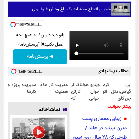
ماجرای افتتاح مخفیانه یک باغ وحش غیرقانونی
زانو درد دارین؟ به هیچ وجه
عمل نکنید❌ "پرسش‌نامه"
◀ پرسش‌نامه
مطالب پیشنهادی
این کرم
ویدیو هولناک از
مدریت کار ها با
مدیریت پروژه و
گیاهی،مثل اتو
جوان کارتن
همتیک
کارها
چروکای
خوابی که
پوستتوصاف
میلیاردر شد.
بیشتر بخوانید:
تماشاخانه
میکنه!50%تخفیف
آموزش رایگان
زیبایی معماری پست
مدرن ببینید در هلند /
طرحی که 28 سال روی زمین