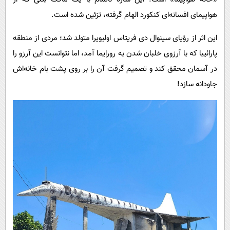
پیامک
سرگرمی
هواپیمای افسانه‌ای کنکورد الهام گرفته، تزئین شده است.
روانشناسی
فناوری
این اثر از رؤیای سینوال دی فریتاس اولیویرا متولد شد؛ مردی از منطقه
آشپزی
گوناگون
پارائیبا که با آرزوی خلبان شدن به رورایما آمد، اما نتوانست این آرزو را
دانلود
حوادث
در آسمان محقق کند و تصمیم گرفت آن را بر روی پشت بام خانه‌اش
محیط زیست
جاودانه سازد!
سلامت
فرهنگی
بین الملل
اجتماعی
حیات وحش
سیاست خارجی