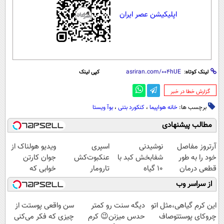
اپلیکیشن عصر ایران
لینک کوتاه:
کپی لینک
‌گزارش خطا در خبر
برچسب ها:
خانه هواپیما
،
کنکورد بتنی
،
بوآ ویستا
مطالب پیشنهادی
آرتروز مفاصل
نوشیدنی
اسپری
ویدیو هولناک از
خود را به طور
شفابخش کبد با
عنکبوت‌‌کش
جوان کارتن
قطعی درمان
10 گیاه
تارومار
خوابی که
کنید!
موثر(تخفیف تا
ازبین‌برنده انواع
میلیاردر شد.
از سراسر وب
◗پرسش‌نامه◖
امشب)
عنکبوت
آموزش رایگان
این کرم گیاهی،مثل اتو
دیگه سنت رو کمتر
سن واقعی پوستت از
چروکای پوستتوصاف
حدس میزنن😉 کرم
چیزی که فکر می‌کنی