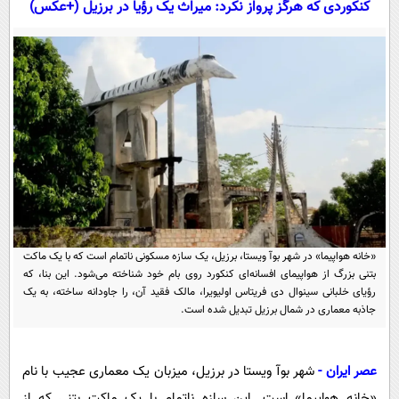
کنکوردی که هرگز پرواز نکرد: میراث یک رؤیا در برزیل‌ (+عکس)
سیاسی
اقتصاد
جامعه
اقتصادی
ورزشی
اجتماعی
خودرو
بین الملل
حوادث
فرهنگ و هنر
سیاست خارجی
سلامت
علم و دانش
یک برش دانایی
قرآن
فناوری و It
محیط زیست
گوناگون
علمی
«خانه هواپیما» در شهر بوآ ویستا، برزیل، یک سازه مسکونی ناتمام است که با یک ماکت
سفر و تفریح
بتنی بزرگ از هواپیمای افسانه‌ای کنکورد روی بام خود شناخته می‌شود. این بنا، که
فیلم
سرگرمی
اخبار کریپتو
رؤیای خلبانی سینوال دی فریتاس اولیویرا، مالک فقید آن، را جاودانه ساخته، به یک
عصر ایران 2
اقتصاد
جاذبه معماری در شمال برزیل تبدیل شده است.
باشگاه مغز
آموزش زبان
خواندنی ها و دیدنی ها
ورزش
مجله تصویری سلاح
عصر ایران -
شهر بوآ ویستا در برزیل، میزبان یک معماری عجیب با نام
داستان کوتاه
سیاست
«خانه هواپیما» است. این سازه ناتمام با یک ماکت بتنی که از