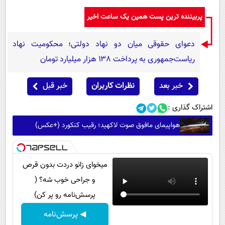
پربیننده ترین پست همین یک ساعت اخیر
دعوای حقوقی میان دو نهاد دولتی؛ محکومیت نهاد
ریاست‌جمهوری به پرداخت ۱۳۸ هزار میلیارد تومان
خبر بعد
نظرات کاربران
خبر قبل
اشتراک گذاری :
هواپیمای مافوق صوت لاکهید؛ رقیب کنکورد (+عکس)
میخوای زانو دردت بدون قرص
و جراحی خوب شه؟ (
پرسش‌نامه رو پر کن)
◀ پرسش‌نامه