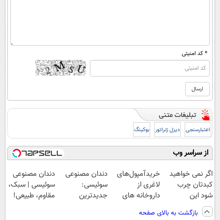
* کد امنیتی
اعتبارسنجی
دیزل ژنراتور
بوکینگ
از سراسر وب
اگر نمی خواهید
خریدآمپول‌های
دندان مصنوعی
دندان مصنوعی
کبدتان چرب
لاغری از
سوئیسی:
سوئیسی | سبک،
شود این
داروخانه های
جدیدترین
مقاوم، طبیعی!
نوشیدنی خوش
اطرافت، ارسال
فناوری اروپا،
ویزیت
بازگشت به بالای صفحه
طعم را بنوشید
فوری همراه با
سبک و مقاوم |
رایگان+پرداخت