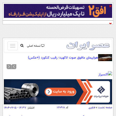
باز
نسخه اصلی
و
صفحه اول
هواپیمای مافوق صوت لاکهید؛ رقیب کنکورد (+عکس)
بسته
تماس با ما
کردن
آرشیو
منو
جستجو
نظرسنجی
آب و هوا
اوقات شرعی
پیوند ها
صفحه نخست
»
فناوری
کد
۱۱۲۰۴۷۸
انتشار:
۱۴:۳۷ - ۱۵-۰۹-۱۴۰۴
سواد زندگی