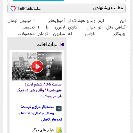
مطالب پیشنهادی
این کرم
ویدیو هولناک از
آمپول‌های
۱ میلیون تومان
گیاهی،مثل اتو
جوان کارتن
لاغری را ۱
تخفیف
چروکای
خوابی که
میلیون تومان
محصولات
پوستتوصاف
میلیاردر شد.
ارزان‌تر از
لاغری؛ یک قدم
تماشاخانه
میکنه!50%تخفیف
آموزش رایگان
همه‌جا بخر!
نزدیک‌تر به
شروع کاهش
وزن
ساعت ۸:۱۵ ششم اوت ؛
هیروشیما / وقتی شهر در دیگ
قیر می‌جوشید
محمدباقر خرازی کیست؟
روحانی جنجالی با ادعاها و
ایده‌های تخیلی
فیلم های دیگر