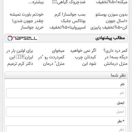
میکنه!50%تخفیف
ضدچروک گیاهی👈🏻
بیشتره...
45%تخفیف
بدون سوزن پوستتو
بمب جوانساز! کرم
خودتم باورت نمیشه
10سال جوون
بوتاکس جلبک
چقدر جوون شدی!
کن50%تخفیف پاییزی
اسپیرولینا50%تخفیف
خرید جوانساز
اسپیرولینا با تخفیف
مطالب پیشنهادی
ویژه
کمر درد داری؟
اگر نمی خواهید
میخوای
برای اولین بار در
دیگه بسه! در
کبدتان چرب
کمردردت رو "در
ایران🇮🇷 این
منزل درمانش
شود این
منزل" درمان
دکتر کرم ترمیم
کن
نوشیدنی خوش
کنی؟ (◂فیلم +
کننده 23 روزه
نظر شما
(◀پرسش‌نامه)
طعم را بنوشید
◂پرسش‌نامه)
ساخت!
نام
ایمیل
* نظر