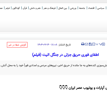
سیاسی
اقتصاد
جامعه
ورزشی
بین الملل
فرهنگ و هنر
علم و دانش
قرآن
گوناگون
فیلم
عصر 
‍‍‍ پ
پ
تاریخ انتشار:
۱۸:۰۸ - ۱۴-۰۹-۱۴۰۴
‌گزارش خطا در خبر
اطفای فوری حریق جزئی در جنگل الیت (فیلم)
سوزی کنده‌های به جا مانده از حریق اخیر، نیرو‌های مردمی و امدادی فوراً خود را به محل آتش 
 آپارات و یوتیوب عصر ایران 👇👇👇