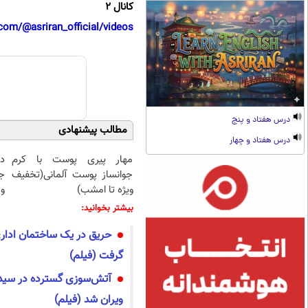
کانال 2
com/@asriran_official/videos
درس هفتاد و پنج
مطالب پیشنهادی
درس هفتاد و چهار
مهار پیری پوست با کرم
د
جوانساز پوست آلمانی(تخفیف
ج
ویژه تا امشب)
و 
بیشتر بخوانید:
گرفت (فیلم)
ویران شد (فیلم)