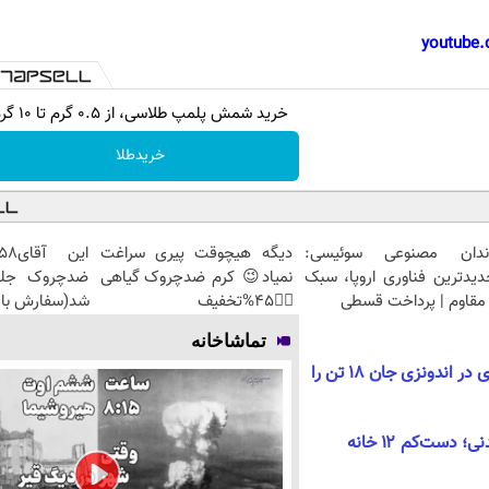
youtube.
خرید شمش پلمپ طلاسی، از ۰.۵ گرم تا ۱۰ گرم
خریدطلا
ندان مصنوعی سوئیسی:
دیگه هیچوقت پیری سراغت
دیدترین فناوری اروپا، سبک
نمیاد😉 کرم ضدچروک گیاهی
مقاوم | پرداخت قسطی
👈🏻45%تخفیف
شد(سفارش با 
تماشاخانه
حریق در یک ساختمان اداری در اندونزی جان ۱۸ تن را
آتش‌سوزی گسترده در سیدنی؛ دست‌کم ۱۲ خانه