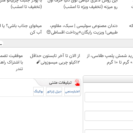
این روش لاغری گیاهی توی دنیا حرف اول
با پودر جلبک چربیاتو مث
رو میزنه (تخفیف ویژه تا امشب)
(تخفیف تا امشب)
که
دندان مصنوعی سوئیسی | سبک، مقاوم،
میخوای جذاب باشی؟ یا ا
طبیعی! ویزیت رایگان+پرداخت اقساطی😍
آب کن
ید شمش پلمپ طلاسی، از
از الان تا آخر تابستون حداقل
موفقیت تضمی
 ۱۰ گرم
12کیلو چربی میسوزونی🧨
با اشتراک راهک
تندر
اعتبارسنجی
دیزل ژنراتور
بوکینگ