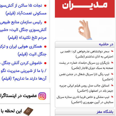
نجات ۱۵ ساکن از آتش
مسکونی نعمت‌آباد (فیلم)
رئیس سازمان منابع طبیعی 
آتش‌سوزی جنگل الیت: «شیرین
مردم تلخ نکنید!» (فیلم)
در حاشیه
همکاری هوایی ایران و ترک
سحر دولتشاهی عذرخواهی کرد ؛ قصد بی
جنگل الیت (فیلم)
احترامی به اذان نداشتم (عکس)
خاموش کردن آتش جنگل هیر
بازیگران زن سریال «بامداد خمار» در پشت
صحنه به سبک دوران قاجار (عکس)
/ با ما از شیرینی مدیریت نگ
تیپ رنگی تارا سریال شغال در جشن نفس
آن‌ها دارند ما نداریم؟ (فیلم)
(+عکس)
استایل جالب مدل روس فیلم ایرانی جزیره
جیمز باند در اصفهان (+عکس)
عضویت در اینستاگرام
تیپ مشکی و خاص فریبا نادری ستاره سریال
ستایش در آیین مهرورزی (+عکس)
این لحظه با
باشگاه مغز