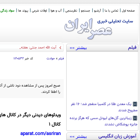
صفحه اول
تماس با ما
آرشیو
جستجو
نظرسنجی
آب و هوا
اوقات شرعی
پیوند ها
سواد زندگی
فیلم
بیشتر »»
آیت الله احمد جنتی: هفته ای دو بار اس
_
فیلم
»
حوادث
کد خبر
۱۱۲۰۵۳۲
صبح امروز پس از مشاهده دود ناشی از آتش‌
را اطفا کردند.
یک معدن طلا در کلمبیا منفجر شد؛ ۱۶ نفر
مجروح شدند
ویدئوهای دیدنی دیگر در کانال های
زیباترین گل‌های لیونل مسی که هرگز برنده
کانال 1
جایزه پوشکاش نشدند
aparat.com/asriran
آموزش زبان انگلیسی
بیشتر »»