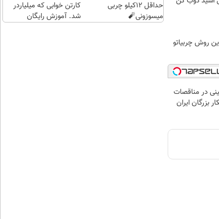
ل اسید ذوب کن
حداقل 12کیلو چربی
کارتن خوابی که میلیاردر
میسوزونی🧨
شد. آموزش رایگان
ین روش چربیاتو
نی در مناقصات
ار بزرگان ایران