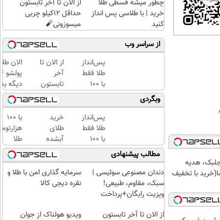
چطور میشه قسطی طلا
از الان تا آخر تابستون
خرید | با طلاسی پس انداز
حداقل 12کیلو چربی
کنید
میسوزونی🧨
از سراسر وب
پس‌انداز
از الان تا
الان طلا
طلا فقط
آخر
با ۱۰۰
تابستون
دیگه بده
هزارتومان
حداقل
سرمایه‌گ
وبگردی
(امن و
12کیلو
طلا با ا
راحت)
چربی
بی‌بهره
پس‌انداز
خرید
با ۱۰۰
میسوزونی
طلا فقط
طلای
هزارتوم
🧨
با ۱۰۰
آبشده
طلا
هزارتومان
حتی با
بخرید،
مطالب پیشنهادی
(امن و
۱۰۰هزارتومان
اون هم
جلبک، هدیه
راحت)
قسطی
دندان مصنوعی سوئیسی |
سرمایه گذاری امن با طلا و
(خرید با تخفیف
سبک، مقاوم، طبیعی!
نقره دیجی کالا
ویزیت رایگان+پرداخت
اقساطی😍
از الان تا آخر تابستون
ویدیو هولناک از جوان