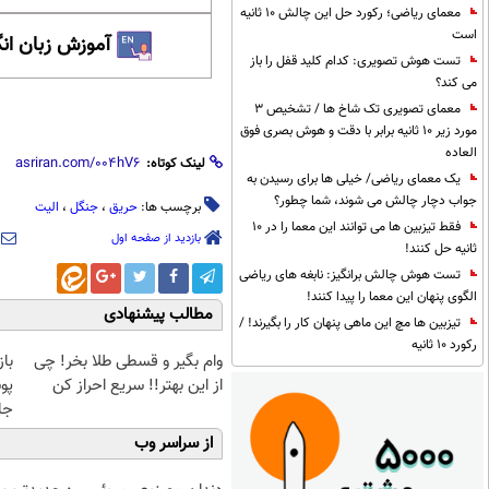
معمای ریاضی؛ رکورد حل این چالش 10 ثانیه
است
آموزش زبان ان
تست هوش تصویری: کدام کلید قفل را باز
می کند؟
معمای تصویری تک شاخ ها / تشخیص 3
مورد زیر 10 ثانیه برابر با دقت و هوش بصری فوق
العاده
لینک کوتاه:
یک معمای ریاضی/ خیلی ها برای رسیدن به
جواب دچار چالش می شوند، شما چطور؟
برچسب ها:
حریق
،
جنگل
،
الیت
فقط تیزبین ها می توانند این معما را در 10
بازدید از صفحه اول
ثانیه حل کنند!
تست هوش چالش برانگیز: نابغه های ریاضی
الگوی پنهان این معما را پیدا کنند!
مطالب پیشنهادی
تیزبین ها مچ این ماهی پنهان کار را بگیرند! /
رکورد 10 ثانیه
وام بگیر و قسطی طلا بخر! چی
با
از این بهتر!! سریع احراز کن
پو
جلبک(
از سراسر وب