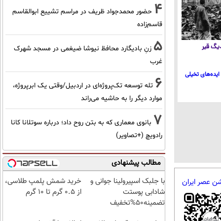
4
حضور محمدجواد ظریف در مراسم تشییع ابوالقاسم
قاسم‌زاده
5
 دیگ قیر
زنِ بادیگارد محافظ نیوشا ضیغمی در مسجد شهرک
غرب
ایده‌های تخیلی
6
تله توسعه تک‌پروژه‌ای در اردبیل/وقتی یک ابرپروژه،
موارد دیگر را به حاشیه می‌راند
7
بانوی معماری که به بتن روح داد؛ درباره سوتلانا کانا
رادویچ (+تصاویر)
مطالب پیشنهادی
با جلبک اسپیرولینا جوانی و
خرید شمش پلمپ طلاسی،
شن عصر ایران
شادابی پوستت
از ۰.۵ گرم تا ۱۰ گرم
تضمینه50%تخفیف