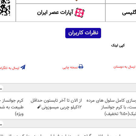
گلیسی
آپارات عصر ایران
نظرات کاربران
کپی لینک
ارسال به دوستان
نسخه چاپی
ارسال به تلگرام
زسازی کامل سلول های مرده
از الان تا آخر تابستون حداقل
کرم جوانساز 
ست، با کرم جوانساز
12کیلو چربی میسوزونی🧨
طبیعت به شما
50% تخفیف)
ویژه)