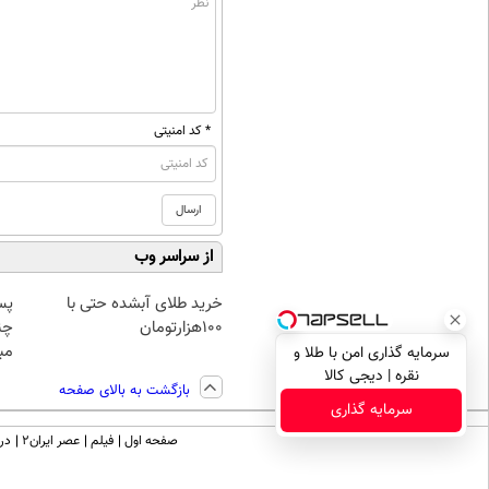
* کد امنیتی
از سراسر وب
خرید طلای آبشده حتی با
پس
۱۰۰هزارتومان
چن
مبل
سرمایه گذاری امن با طلا و
نقره | دیجی کالا
بازگشت به بالای صفحه
سرمایه گذاری
صفحه اول
فیلم
عصر ایران۲
درب