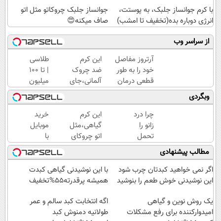
با کرم جوانساز جلبک، به پوستت،
جوانساز جلبک چروکاتو مثل اتو
انرژی دوباره بده(تخفیف تا امشب)
صاف میکنه😍
از سراسر وب
آرتروز مفاصل
این کرم
طلاسی
خود را به طور
ضد چروک
| تا 100
قطعی درمان
آلمانی،جای
میلیون
کنید!
بوتاکس رو
وام
وبگردی
◗پرسش‌نامه◖
برات پر
آنی
میکنه!
خرید
چرا درد
این کرم
خرید
تخفیف تا
طلا💰
زانو را
گیاهی،مثل
موبایل
امشب
ثبت
تحمل
اتو چروکای
با
نام
می‌کنی؟
پوستتوصاف
اسنپ
مطالب پیشنهادی
کن!
خیلی
میکنه!50%تخفیف
پی | در
ساده
۴
اگر نمی خواهید کبدتان چرب شود
با این نوشیدنی گیاهی کبدت
درمنزل
قسط
این نوشیدنی خوش طعم را بنوشید
همیشه پرقدرته55%تخفیف
درمانش
بدون
یک روش نوین و گیاهی
کن
سود و
اگه انتخابت کبد سالم و عمر
امیدوارکننده برای رفع مشکلات
طولانیه دمنوش کبد
کارمزد!