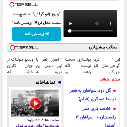
پیامک
سرگرمی
روانشناسی
فناوری
آرتروز زانو گرفتی؟ به هیچ‌وجه
سمت عمل نرو❌ "پرسش‌نامه"
آشپزی
گوناگون
◀ پرسش‌نامه
دانلود
حوادث
محیط زیست
مطالب پیشنهادی
سلامت
این کرم
پولسازی سخت
13هزار نفر با
ویدیو هولناک از
گیاهی،مثل اتو
نیست اگه
این دیدن این
جوان کارتن
فرهنگی
چروکای
راهش رو
دوره به
خوابی که
بین الملل
پوستتوصاف
بدونی! " دوره
آرزوهاشون
میلیاردر شد.
بیشتر بخوانید:
تماشاخانه
میکنه!50%تخفیف
رایگان "
رسیدن |
آموزش رایگان
اجتماعی
گل دوم سپاهان به فجر
ثبت‌‌نام رایگان
حیات وحش
توسط عسگری (فیلم)
سیاست خارجی
خلاصه بازی مس
رفسنجان ۰ - سپاهان ۳
ساعت ۸:۱۵ ششم اوت ؛
(فیلم)
هیروشیما / وقتی شهر در دیگ