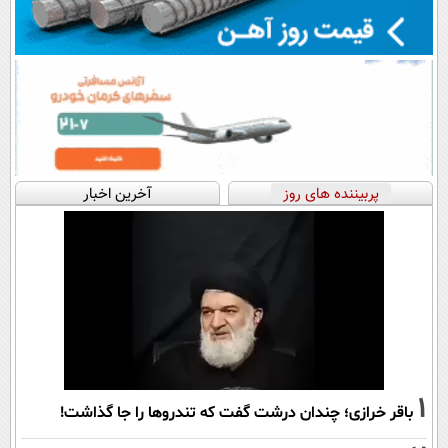
پربیننده های روز
آخرین اخبار
1
باقر خرازی؛ چندان درشت گفت که تندروها را جا گذاشت!