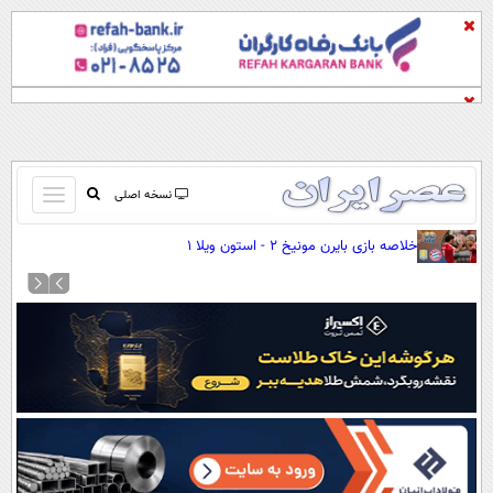
باز
نسخه اصلی
و
صفحه اول
خلاصه بازی بایرن مونیخ ۲ - استون ویلا ۱
بسته
تماس با ما
کردن
آرشیو
منو
جستجو
نظرسنجی
آب و هوا
اوقات شرعی
پیوند ها
سواد زندگی