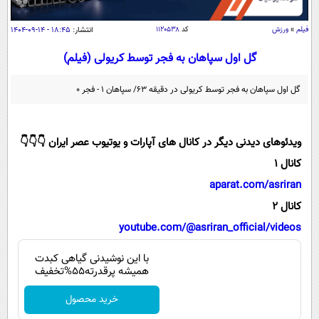
سیاسی
اقتصاد
فیلم
»
ورزش
کد
۱۱۲۰۵۳۸
انتشار:
۱۸:۴۵ - ۱۴-۰۹-۱۴۰۴
جامعه
اقتصادی
گل اول سپاهان به فجر توسط کریولی (فیلم)
ورزشی
اجتماعی
خودرو
گل اول سپاهان به فجر توسط کریولی در دقیقه ۶۳/ سپاهان ۱ - فجر ۰
بین الملل
حوادث
فرهنگ و هنر
سیاست خارجی
سلامت
ویدئوهای دیدنی دیگر در کانال های آپارات و یوتیوب عصر ایران 👇👇👇
علم و دانش
یک برش دانایی
کانال 1
قرآن
فناوری و It
محیط زیست
aparat.com/asriran
گوناگون
علمی
کانال 2
سفر و تفریح
فیلم
سرگرمی
youtube.com/@asriran_official/videos
اخبار کریپتو
عصر ایران 2
اقتصاد
باشگاه مغز
با این نوشیدنی گیاهی کبدت
همیشه پرقدرته55%تخفیف
آموزش زبان
خواندنی ها و دیدنی ها
ورزش
مجله تصویری سلاح
داستان کوتاه
خرید محصول
سیاست