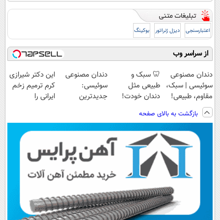
اعتبارسنجی
دیزل ژنراتور
بوکینگ
از سراسر وب
دندان مصنوعی
🦷 سبک و
دندان مصنوعی
این دکتر شیرازی
سوئیسی | سبک،
طبیعی مثل
سوئیسی:
کرم ترمیم زخم
مقاوم، طبیعی!
دندان خودت!
جدیدترین
ایرانی را
ویزیت
نصب آسان و
فناوری اروپا،
ساخت!!!
بازگشت به بالای صفحه
رایگان+پرداخت
پرداخت اقساطی
سبک و مقاوم |
اقساطی😍
💳 📍 تهران
پرداخت قسطی