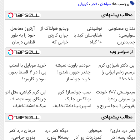
برچسب ها:
سپاهان
،
فجر
،
کریولی
مطالب پیشنهادی
دندان مصنوعی
نوشیدنی
ویدیو هولناک از
آرتروز مفاصل
سوئیسی:
شفابخش کبد با
جوان کارتن
خود را به طور
جدیدترین
10 گیاه
خوابی که
قطعی درمان
فناوری اروپا،
موثر(تخفیف تا
میلیاردر شد.
کنید!
از سراسر وب
سبک و مقاوم |
امشب)
آموزش رایگان
◗پرسش‌نامه◖
پرداخت قسطی
این دکتر شیرازی کرم
خودتم باورت نمیشه
خرید موبایل با اسنپ
ترمیم زخم ایرانی را
چقدر جوون شدی!
پی | در ۴ قسط بدون
ساخت!!!
خرید جوانساز
سود و کارمزد!
اسپیرولینا با تخفیف
میدونستی 207 خودت
بمب جوانساز! کرم
این کرم گیاهی،مثل اتو
ویژه
رو میتونی روهوا
بوتاکس جلبک
چروکای پوستتوصاف
بفروشی؟اینجا سریع و
اسپیرولینا50%تخفیف
میکنه!50%تخفیف
راحت بفروش
مطالب پیشنهادی
کمر درد داری؟
میخوای
دیگه کمر درد
درمان درد کمر
دیگه بسه! در
کمردردت رو "در
بسه❌ بدون
بدون جراحی،