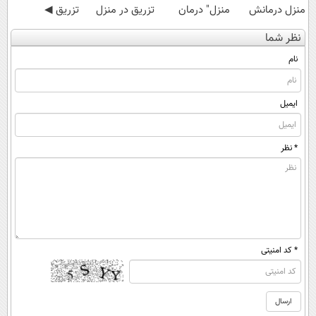
منزل درمانش
منزل" درمان
تزریق در منزل
تزریق ◀
کن
کنی؟ (◂فیلم +
درمانش کن✅
پرسش‌نامه رو پر
نظر شما
(◀پرسش‌نامه)
◂پرسش‌نامه)
◀پرسش‌نامه پر
کن ▶
کن▶
نام
ایمیل
* نظر
* کد امنیتی