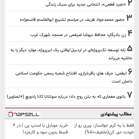
2
«تجرد قطعی»، انتخابی جدید برای سبک زندگی
3
حضور محمدجواد ظریف در مراسم تشییع ابوالقاسم قاسم‌زاده
4
زنِ بادیگارد محافظ نیوشا ضیغمی در مسجد شهرک غرب
5
تله توسعه تک‌پروژه‌ای در اردبیل/وقتی یک ابرپروژه، موارد دیگر را به
حاشیه می‌راند
6
ابطحی: حرف های باقرخرازی، افتتاح شعبه رسمی حکومت اسلامی
داعش است
7
بانوی معماری که به بتن روح داد؛ درباره سوتلانا کانا رادویچ (+تصاویر)
مطالب پیشنهادی
فقط با یه کرم جوانساز، پیری رو از
خرید موبایل با اسنپ پی | در ۴
خودت دور کن(تخفیف50%)
قسط بدون سود و کارمزد!