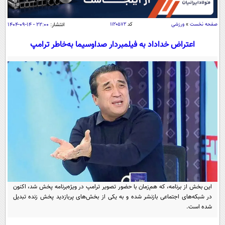
سیاسی
اقتصاد
صفحه نخست
»
ورزشی
کد
۱۱۲۰۵۷۲
انتشار:
۲۲:۰۰ - ۱۴-۰۹-۱۴۰۴
جامعه
اقتصادی
اعتراض خداداد به فیلمبردار صداوسیما به‌خاطر ترامپ
ورزشی
اجتماعی
خودرو
بین الملل
حوادث
فرهنگ و هنر
سیاست خارجی
سلامت
علم و دانش
یک برش دانایی
قرآن
فناوری و It
محیط زیست
گوناگون
علمی
سفر و تفریح
فیلم
سرگرمی
اخبار کریپتو
عصر ایران 2
اقتصاد
باشگاه مغز
این بخش از برنامه، که هم‌زمان با حضور تصویر ترامپ در ویژه‌برنامه پخش شد، اکنون
آموزش زبان
خواندنی ها و دیدنی ها
ورزش
مجله تصویری سلاح
در شبکه‌های اجتماعی بازنشر شده و به یکی از بخش‌های پربازدید پخش زنده تبدیل
شده است.
داستان کوتاه
سیاست