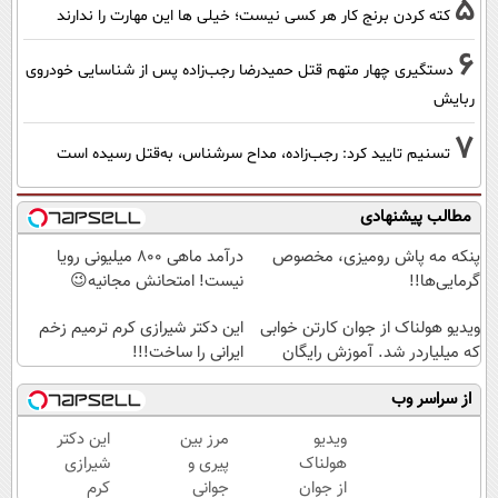
5
کته کردن برنج کار هر کسی نیست؛ خیلی ها این مهارت را ندارند
6
دستگیری چهار متهم قتل حمیدرضا رجب‌زاده پس از شناسایی خودروی
ربایش
7
تسنیم تایید کرد: رجب‌زاده، مداح سرشناس، به‌قتل رسیده است
مطالب پیشنهادی
پنکه مه پاش رومیزی، مخصوص
درآمد ماهی 800 میلیونی رویا
گرمایی‌ها!!
نیست! امتحانش مجانیه😉
ویدیو هولناک از جوان کارتن خوابی
این دکتر شیرازی کرم ترمیم زخم
که میلیاردر شد. آموزش رایگان
ایرانی را ساخت!!!
از سراسر وب
ویدیو
مرز بین
این دکتر
Image failed to load
هولناک
پیری و
شیرازی
از جوان
جوانی
کرم