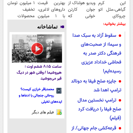
این کرم
ویدیو هولناک از
بهترین قیمت
۱ میلیون تومان
گیاهی،مثل اتو
جوان کارتن
داروهای لاغری،
تخفیف
چروکای
خوابی که
با ۱ میلیون
محصولات
پوستتوصاف
میلیاردر شد.
تخفیف و ارسال
لاغری؛ یک قدم
بیشتر بخوانید:
تماشاخانه
میکنه!50%تخفیف
آموزش رایگان
از داروخانه‌
نزدیک‌تر به
سقوط آزاد به سبک صدا
شروع کاهش
وزن
و سیما؛ از صحبت‌های
فرهنگی دکتر صدر به
فحاشی خداداد عزیزی
ساعت ۸:۱۵ ششم اوت ؛
رسیده‌ایم!
هیروشیما / وقتی شهر در دیگ
قیر می‌جوشید
جایزه صلح فیفا به دونالد
ترامپ اهدا شد
محمدباقر خرازی کیست؟
روحانی جنجالی با ادعاها و
ترامپ نخستین مدال
ایده‌های تخیلی
صلح فیفا را دریافت کرد
فیلم های دیگر
(فیلم)
قرعه‌کشی جام جهانی/ از