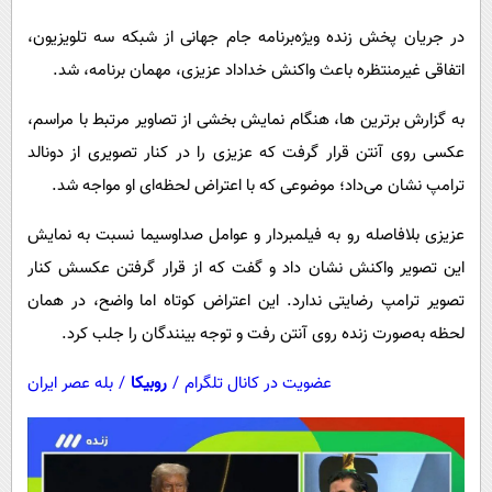
پیامک
سرگرمی
در جریان پخش زنده ویژه‌برنامه جام جهانی از شبکه سه تلویزیون،
روانشناسی
فناوری
اتفاقی غیرمنتظره باعث واکنش خداداد عزیزی، مهمان برنامه، شد.
آشپزی
گوناگون
به گزارش برترین ها، هنگام نمایش بخشی از تصاویر مرتبط با مراسم،
دانلود
حوادث
عکسی روی آنتن قرار گرفت که عزیزی را در کنار تصویری از دونالد
محیط زیست
ترامپ نشان می‌داد؛ موضوعی که با اعتراض لحظه‌ای او مواجه شد.
سلامت
عزیزی بلافاصله رو به فیلمبردار و عوامل صداوسیما نسبت به نمایش
فرهنگی
این تصویر واکنش نشان داد و گفت که از قرار گرفتن عکسش کنار
بین الملل
تصویر ترامپ رضایتی ندارد. این اعتراض کوتاه اما واضح، در همان
لحظه به‌صورت زنده روی آنتن رفت و توجه بینندگان را جلب کرد.
اجتماعی
حیات وحش
عضویت در کانال تلگرام
/
روبیکا
/
بله عصر ایران
سیاست خارجی