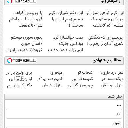
از سراسر وب
◗پرسش‌نامه◖
عنکبوت
مقابله با انواع
آموزش رایگان
Image failed to load
ساس
این کرم گیاهی،مثل اتو
این دکتر شیرازی کرم
با چربیسوز گیاهی
چروکای پوستتوصاف
ترمیم زخم ایرانی را
قهرمان تناسب اندام
میکنه!50%تخفیف
ساخت!!!
شو60%تخفیف
چربیسوزی که شگفتی
بمب جوانساز! کرم
بدون سوزن پوستتو
لاغری آسان را رقم زد!
بوتاکس جلبک
10سال جوون
اسپیرولینا50%تخفیف
کن50%تخفیف پاییزی
مطالب پیشنهادی
Image failed to
load
کمر درد داری؟
انتخاب تو
میخوای
برای اولین بار در
دیگه بسه! در
کدومه؟با این
کمردردت رو "در
ایران🇮🇷 این
منزل درمانش
چربیسوز گیاهی
منزل" درمان
دکتر کرم ترمیم
کن
مثل آب خوردن
کنی؟ (◂فیلم +
کننده 23 روزه
نظر شما
(◀پرسش‌نامه)
لاغر شو!
◂پرسش‌نامه)
ساخت!
خرید60%تخفیف
نام
ایمیل