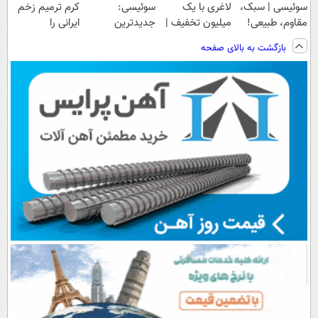
سوئیسی | سبک،
لاغری با یک
سوئیسی:
کرم ترمیم زخم
مقاوم، طبیعی!
میلیون تخفیف |
جدیدترین
ایرانی را
ویزیت
ارسال از
فناوری اروپا،
ساخت!!!
بازگشت به بالای صفحه
رایگان+پرداخت
داروخانه های
سبک و مقاوم |
اقساطی😍
معتبر
پرداخت قسطی