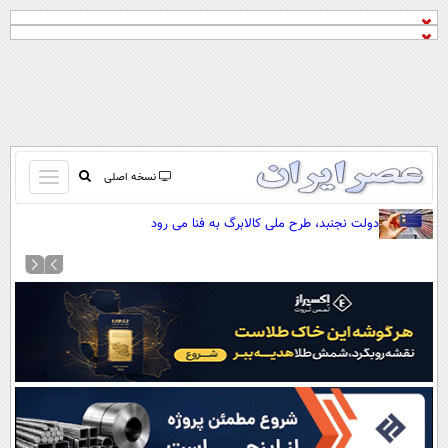
باز
نسخه اصلی
و
صفحه اول
دولت نجنبد، طرح ملی کالابرگ به فنا می رود
بسته
تماس با ما
کردن
آرشیو
منو
جستجو
نظرسنجی
آب و هوا
اوقات شرعی
پیوند ها
سواد زندگی