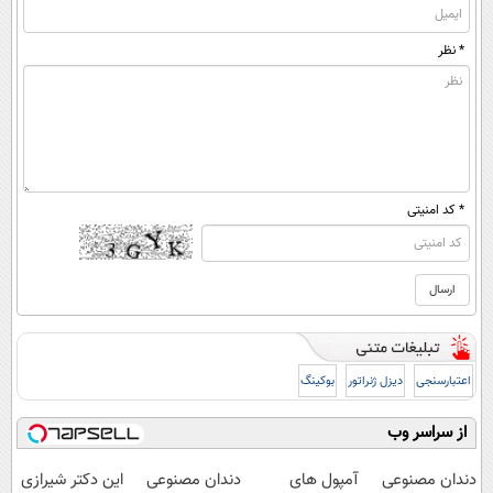
* نظر
* کد امنیتی
اعتبارسنجی
دیزل ژنراتور
بوکینگ
از سراسر وب
Image failed to
load
دندان مصنوعی
آمپول های
دندان مصنوعی
این دکتر شیرازی