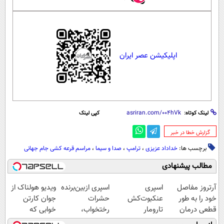
اپلیکیشن عصر ایران
لینک کوتاه:
کپی لینک
‌گزارش خطا در خبر
برچسب ها:
خداداد عزیزی
،
ترامپ
،
صدا و سیما
،
مراسم قرعه کشی جام جهانی
مطالب پیشنهادی
آرتروز مفاصل
اسپری
اسپری ازبین‌برنده
ویدیو هولناک از
خود را به طور
عنکبوت‌‌کش
حشرات
جوان کارتن
قطعی درمان
تارومار
رختخواب،
خوابی که
کنید!
ازبین‌برنده انواع
مناسب برای
میلیاردر شد.