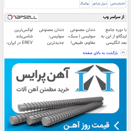
اعتبارسنجی
دیزل ژنراتور
بوکینگ
از سراسر وب
با دوره جامع
دندان مصنوعی
دندان مصنوعی
لوکس‌ترین
لینگانو از این به
سوئیسی | سبک،
سوئیسی:
شاسی‌بلند
بعد انگلیسی
مقاوم، طبیعی!
جدیدترین
EREV در ایران،
صحبت کن
ویزیت
فناوری اروپا،
توسط نیکا موتور
بازگشت به بالای صفحه
رایگان+پرداخت
سبک و مقاوم |
رونمایی شد!
اقساطی😍
پرداخت قسطی