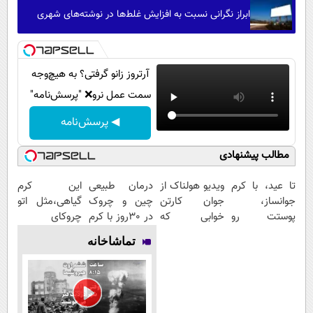
ابراز نگرانی نسبت به افزایش غلط‌ها در نوشته‌های شهری
آرتروز زانو گرفتی؟ به هیچ‌وجه
سمت عمل نرو❌ "پرسش‌نامه"
◀ پرسش‌نامه
مطالب پیشنهادی
تا عید، با کرم
ویدیو هولناک از
درمان طبیعی
این کرم
جوانساز،
جوان کارتن
چین و چروک
گیاهی،مثل اتو
پوستت رو
خوابی که
در 30روز با کرم
چروکای
دوباره
میلیاردر شد.
جوانساز
پوستتوصاف
تماشاخانه
بساز(خرید با
آموزش رایگان
آلمانی(45%تخفیف)
میکنه!50%تخفیف
تخفیف ویژه)