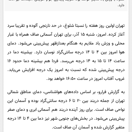
پیامک
سرگرمی
دارد.
روانشناسی
فناوری
آشپزی
گوناگون
تهران اولین روز هفته را نسبتا شلوغ، در حد نارنجی آلوده و تقریبا سرد
آغاز کرده. امروز، شنبه ۱۵ آذر، برای تهران آسمانی صاف همراه با غبار
دانلود
حوادث
محلی و وزش باد ملایم به هنگام بعدازظهر پیش‌بینی می‌شود. دمای
محیط زیست
هوا امروز بین ۴ تا ۱۴ درجه سانتی‌گراد نوسان دارد. بیشینه دما در
سلامت
ساعت ۱۴ تا ۱۵ به ۱۴ درجه می‌رسد. فردا هم بیشینه دما حدود ۱۶
فرهنگی
درجه پیش‌بینی شده که نسبت به امروز یک درجه افزایش می‌یابد.
غروب آفتاب امروز در ساعت ۱۶:۵۰ خواهد بود.
بین الملل
اجتماعی
به گزارش فرارو، بر اساس داده‌های هواشناسی، دمای مناطق شمالی
تهران از جمله دربند بین -۲ تا ۶ درجه سانتی‌گراد بوده و آسمان این
حیات وحش
نواحی صاف است. برای روز آینده دربند هم آسمانی ابری و دمای صفر
سیاست خارجی
پیش‌بینی می‌شود. در بخش‌های جنوبی شهر نیز دما بین ۴ تا ۱۴ درجه
متغیر گزارش شده و آسمان آن صاف است.