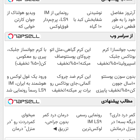
آرتروز مفاصل
نوشیدنی
رونمایی از IM
ویدیو هولناک از
خود را به طور
شفابخش کبد با
LS9، پرچم‌دار
جوان کارتن
قطعی درمان
10 گیاه
فوق‌لوکس
خوابی که
کنید!
موثر(تخفیف تا
EREV وارد بازار
میلیاردر شد.
از سراسر وب
◗پرسش‌نامه◖
امشب)
ایران شد
آموزش رایگان
بمب جوانساز! کرم
این کرم گیاهی،مثل اتو
با کرم جوانساز جلبک،
بوتاکس جلبک
چروکای پوستتوصاف
پیری رو معکوس
اسپیرولینا50%تخفیف
میکنه!50%تخفیف
کن(50% تخفیف)
بدون سوزن پوستتو
این کرم ضد چروک
ورود یک غول لوکس و
10سال جوون
آلمانی،جای بوتاکس رو
هوشمند به ایران، IM
کن50%تخفیف پاییزی
برات پر میکنه!تخفیف
LS9 رسماً رونمایی شد
تا امشب
مطالب پیشنهادی
کمر درد داری؟
رونمایی رسمی
درمان درد کمر
میخوای
دیگه بسه! در
IM LS9
بدون جراحی،
کمردردت رو "در
منزل درمانش
لوکس‌ترین
تزریق ◀
منزل" درمان
کن
EREV در ایران
پرسش‌نامه رو پر
کنی؟ (◂فیلم +