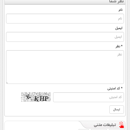
نظر شما
(◀پرسش‌نامه)
کن ▶
◂پرسش‌نامه)
نام
ایمیل
* نظر
* کد امنیتی