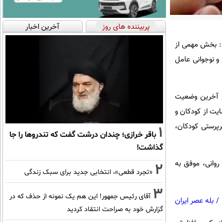
پربیننده های روز
آخرین اخبار
: بخش مهمی از
 و نوجوانی عامل
یح آخرین وضعیت
یت از کودکان و
 آن، زنان مجرد بالای ۳۰ سال می‌توانند سرپرستی کودکان،
1
باقر خرازی؛ چندان درشت گفت که تندروها را جا
گذاشت!
روانی، موفق به
2
«تجرد قطعی»، انتخابی جدید برای سبک زندگی
3
آقای رئیس جمهور! این هم یک نمونه از حذف که در
/
بله عصر ایران
گزارش خود به صراحت انتقاد کردید