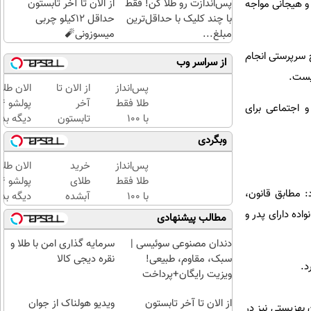
پس‌اندازت رو طلا کن! فقط
از الان تا آخر تابستون
 و هیجانی مواجه
با چند کلیک با حداقل‌ترین
حداقل 12کیلو چربی
مبلغ...
میسوزونی🧨
 سرپرستی انجام
از سراسر وب
یست.
پس‌انداز
از الان تا
الان طلا
طلا فقط
آخر
 اجتماعی برای
با ۱۰۰
تابستون
دیگه بده
هزارتومان
حداقل
سرمایه‌گ
وبگردی
(امن و
12کیلو
طلا با ا
راحت)
چربی
بی‌بهره
پس‌انداز
خرید
الان طلا
میسوزونی
طلا فقط
طلای
: مطابق قانون،
🧨
با ۱۰۰
آبشده
دیگه بده
هزارتومان
حتی با
سرمایه‌گ
اده دارای پدر و
مطالب پیشنهادی
(امن و
۱۰۰هزارتومان
طلا با ا
راحت)
بی‌بهره
دندان مصنوعی سوئیسی |
سرمایه گذاری امن با طلا و
سبک، مقاوم، طبیعی!
نقره دیجی کالا
د.
ویزیت رایگان+پرداخت
اقساطی😍
از الان تا آخر تابستون
ویدیو هولناک از جوان
 بهزیستی نیز در