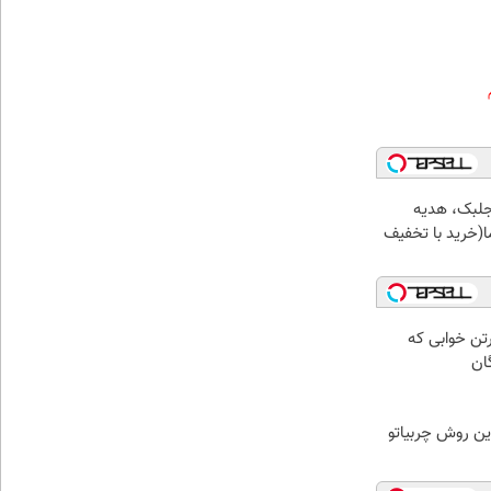
جلبک، هدیه
(خرید با تخفیف
رتن خوابی که
ان
ین روش چربیاتو