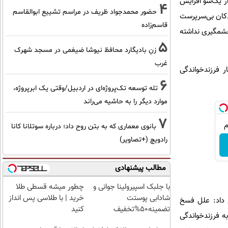
از یک‌سو افزایش
4
حضور محمدجواد ظریف در مراسم تشییع ابوالقاسم
دکان بی‌سرپرست
قاسم‌زاده
 چشمگیری نداشته
5
زنِ بادیگارد محافظ نیوشا ضیغمی در مسجد شهرک
غرب
ر فرزندخواندگی
6
تله توسعه تک‌پروژه‌ای در اردبیل/وقتی یک ابرپروژه،
موارد دیگر را به حاشیه می‌راند
7
بانوی معماری که به بتن روح داد؛ درباره سوتلانا کانا
رادویچ (+تصاویر)
مطالب پیشنهادی
با جلبک اسپیرولینا جوانی و
چطور میشه قسطی طلا
شادابی پوستت
خرید | با طلاسی پس انداز
 داد: علل فسخ
تضمینه50%تخفیف
کنید
ه فرزندخواندگی