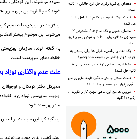
سپرده می‌شوند. این کودکان، مانند
معمای ریاضی؛ رکورد حل این چالش 10 ثانیه
است
شوند که چالش‌هایی برای سرپرستان
تست هوش تصویری: کدام کلید قفل را باز
می کند؟
او افزود: در مواردی، با تصمیم 
معمای تصویری تک شاخ ها / تشخیص 3
می‌شود. این موضوع بیشتر انعکاس
مورد زیر 10 ثانیه برابر با دقت و هوش بصری فوق
العاده
به گفته الوند، سازمان بهزیستی
یک معمای ریاضی/ خیلی ها برای رسیدن به
خانواده‌های سرپرست است.
جواب دچار چالش می شوند، شما چطور؟
فقط تیزبین ها می توانند این معما را در 10
علت عدم واگذاری نوزاد به
ثانیه حل کنند!
تست هوش چالش برانگیز: نابغه های ریاضی
الگوی پنهان این معما را پیدا کنند!
مدیرکل دفتر کودکان و نوجوانان 
تیزبین ها مچ این ماهی پنهان کار را بگیرند! /
اولویت سرپرستی نوزادان با خانواده
رکورد 10 ثانیه
مادر بهره‌مند شود.
او تأکید کرد این سیاست بر اساس
الوند گفت: زنان مجرد می‌توانند س