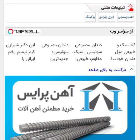
اعتبارسنجی
دیزل ژنراتور
بوکینگ
از سراسر وب
🦷 سبک و
دندان مصنوعی
دندان مصنوعی
این دکتر شیرازی
طبیعی مثل
سوئیسی | سبک،
سوئیسی:
کرم ترمیم زخم
دندان خودت!
مقاوم، طبیعی!
جدیدترین
ایرانی را
نصب آسان و
ویزیت
فناوری اروپا،
ساخت!!!
بازگشت به بالای صفحه
پرداخت اقساطی
رایگان+پرداخت
سبک و مقاوم |
💳 📍 تهران
اقساطی😍
پرداخت قسطی