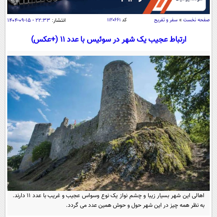
سیاسی
اقتصاد
صفحه نخست
»
سفر و تفریح
کد
۱۱۲۰۶۶۱
انتشار:
۲۲:۳۳ - ۱۵-۰۹-۱۴۰۴
جامعه
اقتصادی
ارتباط عجیب یک شهر در سوئیس با عدد 11 (+عکس)
ورزشی
اجتماعی
خودرو
بین الملل
حوادث
فرهنگ و هنر
سیاست خارجی
سلامت
علم و دانش
یک برش دانایی
قرآن
فناوری و It
محیط زیست
گوناگون
علمی
سفر و تفریح
فیلم
سرگرمی
اخبار کریپتو
عصر ایران 2
اقتصاد
باشگاه مغز
آموزش زبان
خواندنی ها و دیدنی ها
ورزش
مجله تصویری سلاح
اهالی این شهر بسیار زیبا و چشم نواز یک نوع وسواس عجیب و غریب با عدد 11 دارند.
داستان کوتاه
سیاست
به نظر همه چیز در این شهر حول و حوش همین عدد می گردد.