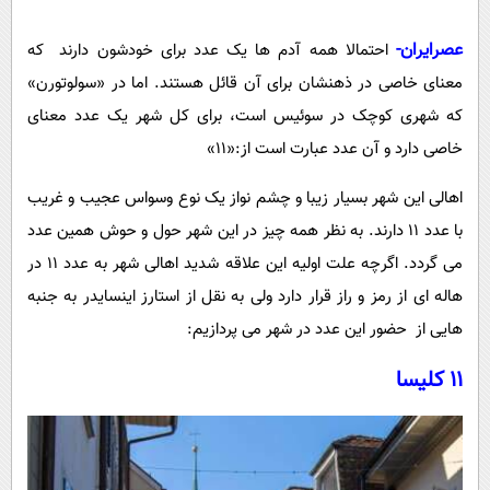
پیامک
سرگرمی
عصرایران-
احتمالا همه آدم ها یک عدد برای خودشون دارند که
روانشناسی
فناوری
معنای خاصی در ذهنشان برای آن قائل هستند. اما در «سولوتورن»
آشپزی
گوناگون
که شهری کوچک در سوئیس است، برای کل شهر یک عدد معنای
دانلود
حوادث
خاصی دارد و آن عدد عبارت است از:«11»
محیط زیست
اهالی این شهر بسیار زیبا و چشم نواز یک نوع وسواس عجیب و غریب
سلامت
با عدد 11 دارند. به نظر همه چیز در این شهر حول و حوش همین عدد
فرهنگی
می گردد. اگرچه علت اولیه این علاقه شدید اهالی شهر به عدد 11 در
هاله ای از رمز و راز قرار دارد ولی به نقل از استارز اینسایدر به جنبه
بین الملل
هایی از حضور این عدد در شهر می پردازیم:
اجتماعی
11 کلیسا
حیات وحش
سیاست خارجی