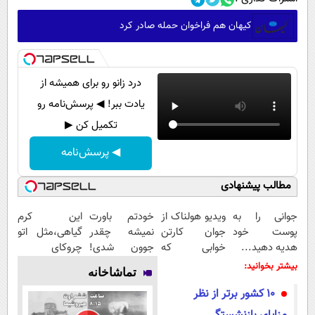
کیهان هم فراخوان حمله صادر کرد
درد زانو رو برای همیشه از
یادت ببر! ◀ پرسش‌نامه رو
تکمیل کن ▶
◀ پرسش‌نامه
مطالب پیشنهادی
جوانی را به
ویدیو هولناک از
خودتم باورت
این کرم
پوست خود
جوان کارتن
نمیشه چقدر
گیاهی،مثل اتو
هدیه دهید...
خوابی که
جوون شدی!
چروکای
میلیاردر شد.
خرید جوانساز
پوستتوصاف
بیشتر بخوانید:
تماشاخانه
آموزش رایگان
اسپیرولینا با
میکنه!50%تخفیف
10 کشور برتر از نظر
تخفیف ویژه