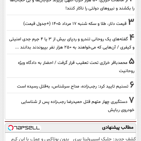
از افاضات خرازی: ۵۰ هزار حزب اللهی بریزند خیابان‌ها و بی حجاب‌ها
را بکشند و نیرو‌های دولتی را ناکار کنند!
3
قیمت دلار، طلا و سکه شنبه ۱۷ مرداد ۱۴۰۵ (+جدول قیمت)
4
گفته‌های یک روحانی تندرو و ردپای بیش از ۳ یا ۴ جرم جدی امنیتی
و کیفری / آن‌هایی که می‌خواهند به ۲۵۰ هزار نفر بپیوندند بدانند ...
5
محمدباقر خرازی تحت تعقیب قرار گرفت / احضار به دادگاه ویژه
روحانیت
6
تسنیم تایید کرد: رجب‌زاده، مداح سرشناس، به‌قتل رسیده است
7
دستگیری چهار متهم قتل حمیدرضا رجب‌زاده پس از شناسایی
خودروی ربایش
مطالب پیشنهادی
کشف جدید: جلبک اسپیرولینا پیری
بدون بوتاکس و عمل، با این کرم