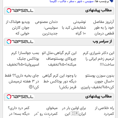
برچسب ها:
سویس
،
شهر
،
سفر
،
جالب
،
کلیسا
مطالب پیشنهادی
آرتروز مفاصل
نوشیدنی
دندان مصنوعی
ویدیو هولناک از
خود را به طور
شفابخش کبد با
سوئیسی:
جوان کارتن
قطعی درمان
10 گیاه
جدیدترین
خوابی که
کنید!
موثر(تخفیف تا
فناوری اروپا،
میلیاردر شد.
از سراسر وب
◗پرسش‌نامه◖
امشب)
سبک و مقاوم |
آموزش رایگان
پرداخت قسطی
این دکتر شیرازی کرم
این کرم گیاهی،مثل اتو
بمب جوانساز! کرم
ترمیم زخم ایرانی را
چروکای پوستتوصاف
بوتاکس جلبک
ساخت!!!
میکنه!50%تخفیف
اسپیرولینا50%تخفیف
بدون سوزن پوستتو
با وجود این کرم گیاهی
جای بخیه داری؟؟ فقط
10سال جوون
دیگه دور بوتاکس خط
در 3 هفته ترمیمش
کن50%تخفیف پاییزی
قرمز بکش!
کن!😍
مطالب پیشنهادی
‌راه خلاصی از
برای اولین بار در
میخوای
کمر درد داری؟
کمردرد
ایران🇮🇷 این
کمردردت رو "در
دیگه بسه! در