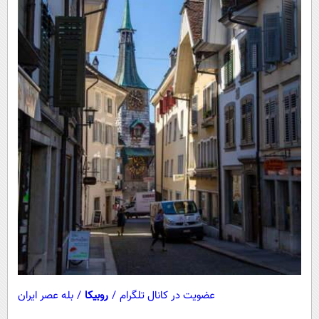
عضویت در کانال تلگرام
/
روبیکا
/
بله عصر ایران