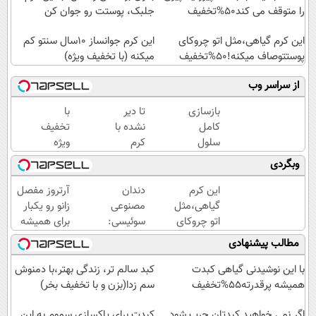
را متوقف می کند50%تخفیف
جلبک، پوستت رو جوان کن
این کرم گیاهی،مثل اتو چروکای
این کرم جوانساز 10سال سنتو کم
پوستتوصاف میکنه!50%تخفیف
میکنه (با تخفیف ویژه)
از سراسر وب
بازسازی
تا دیر
با
کامل
نشده با
تخفیف
سلول
کرم
ویژه
های
ضدچروک
بدون
وبگردی
مرده
جلبک
بوتاکس
پوست،
پوستتو
۱۰،۱۲
این کرم
دندان
آرتروز مفصل
با کرم
صاف و
سال
گیاهی،مثل
مصنوعی
زانو رو یکبار
جوانساز
آینه ای
جوون
اتو چروکای
سوئیسی:
برای همیشه
جلبک(50%
کن!
شو
پوستتوصاف
جدیدترین
درمان کن!
مطالب پیشنهادی
تخفیف)
میکنه!50%تخفیف
فناوری
◗پرسش‌نامه◖
اروپا،
با این نوشیدنی گیاهی کبدت
کبد سالم تر، زندگی بهتر،با دمنوش
سبک و
همیشه پرقدرته55%تخفیف
سم زدا(بزن و با تخفیف بخر)
مقاوم |
اگر نمی خواهید کبدتان چرب شود
پرداخت
کبدت برای پاکسازی سموم به این