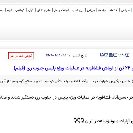
سیاسی
اقتصاد
جامعه
ورزشی
بین الملل
فرهنگ و هنر
علم و دانش
قرآن
گوناگون
فیلم
عصر 
‍‍‍ پ
پ
تاریخ انتشار:
۱۵:۱۷ - ۱۵-۰۹-۱۴۰۴
‌گزارش خطا در خبر
ری (فیلم)
رت در حسن‌آباد فشافویه در عملیات ویژه پلیس در جنوب ری دستگیر شدند و مقا
 آپارات و یوتیوب عصر ایران 👇👇👇