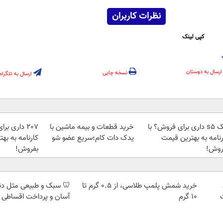
نظرات کاربران
کپی لینک
ارسال به دوستان
نسخه چاپی
ارسال به تلگرام
جک s5 داری برای فروش؟ با
خرید قطعات و بیمه ماشین با
207 داری ب
رنامه به بهترین قیمت
یدک دات کام؛سریع عضو شو
کارنامه به به
روش!
بفروش!
خرید شمش پلمپ طلاسی، از ۰.۵ گرم تا
🦷 سبک و طبیعی مثل د
۱۰ گرم
آسان و پرداخت اقساطی 