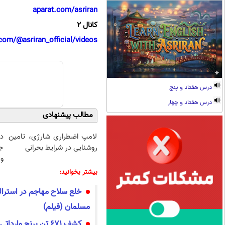
aparat.com/asriran
کانال 2
com/@asriran_official/videos
درس هفتاد و پنج
درس هفتاد و چهار
مطالب پیشنهادی
لامپ اضطراری شارژی، تامین
د
روشنایی در شرایط بحرانی
ج
و 
بیشتر بخوانید:
خلع سلاح مهاجم در استرا
مسلمان (فیلم)
کشف ۶۷۱ تن برنج وارداتی در تهران (فیلم)