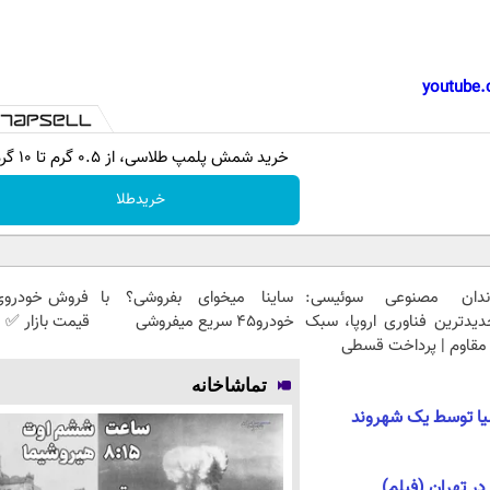
youtube.
خرید شمش پلمپ طلاسی، از ۰.۵ گرم تا ۱۰ گرم
خریدطلا
ندان مصنوعی سوئیسی:
ساینا میخوای بفروشی؟ با
فروش خودروی 
دیدترین فناوری اروپا، سبک
خودرو45 سریع میفروشی
قیمت بازار ✅
مقاوم | پرداخت قسطی
تماشاخانه
لیا توسط یک شهروند