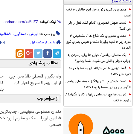
باشگاه مغز
معمای ریاضی؛ رکورد حل این چالش 10 ثانیه
است
لینک کوتاه:
تست هوش تصویری: کدام کلید قفل را باز
می کند؟
برچسب ها:
اوباش
،
دستگیری
،
فشافویه
معمای تصویری تک شاخ ها / تشخیص 3
مورد زیر 10 ثانیه برابر با دقت و هوش بصری فوق
بازدید از صفحه اول
العاده
یک معمای ریاضی/ خیلی ها برای رسیدن به
جواب دچار چالش می شوند، شما چطور؟
مطالب پیشنهادی
فقط تیزبین ها می توانند این معما را در 10
ثانیه حل کنند!
وام بگیر و قسطی طلا بخر! چی
تست هوش چالش برانگیز: نابغه های ریاضی
از این بهتر!! سریع احراز کن
کا
الگوی پنهان این معما را پیدا کنند!
بف
تیزبین ها مچ این ماهی پنهان کار را بگیرند! /
از سراسر وب
رکورد 10 ثانیه
دندان مصنوعی سوئیسی: جدیدترین
فناوری اروپا، سبک و مقاوم | پرداخت
قسطی