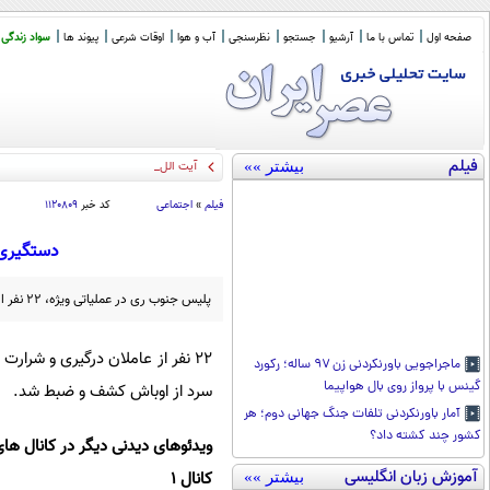
صفحه اول
تماس با ما
آرشیو
جستجو
نظرسنجی
آب و هوا
اوقات شرعی
پیوند ها
سواد زندگی
فیلم
بیشتر »»
آیت الله محقق داماد
_
فیلم
»
اجتماعی
کد خبر
۱۱۲۰۸۰۹
دستگیری ۲۲ تن از اوباش فشافویه در عملیات ویژه پلیس جنوب 
پلیس جنوب ری در عملیاتی ویژه، ۲۲ نفر از عاملان درگیری و شرارت در حسن‌آباد فشافویه را دستگیر کرده و مقادیری سلاح گرم و سرد از آنان کشف و ضبط نمود.
۲۲ نفر از عاملان درگیری و شرا
ماجراجویی باورنکردنی زن ۹۷ ساله؛ رکورد
گینس با پرواز روی بال هواپیما
سرد از اوباش کشف و ضبط شد.
آمار باورنکردنی تلفات جنگ جهانی دوم؛ هر
کشور چند کشته داد؟
ویدئوهای دیدنی دیگر در کانال های
آموزش زبان انگلیسی
کانال 1
بیشتر »»