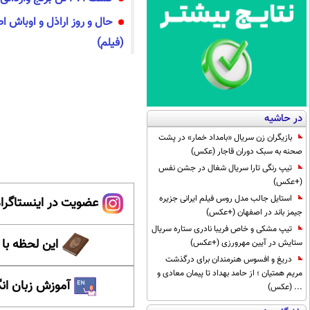
حال و روز اراذل و اوباش 
(فیلم)
در حاشیه
بازیگران زن سریال «بامداد خمار» در پشت
صحنه به سبک دوران قاجار (عکس)
تیپ رنگی تارا سریال شغال در جشن نفس
(+عکس)
استایل جالب مدل روس فیلم ایرانی جزیره
عضویت در اینستاگرام
جیمز باند در اصفهان (+عکس)
تیپ مشکی و خاص فریبا نادری ستاره سریال
این لحظه با
ستایش در آیین مهرورزی (+عکس)
دریغ و افسوس هنرمندان برای درگذشت
مریم همتیان ؛ از حامد بهداد تا پیمان معادی و
آموزش زبان ان
... (عکس)