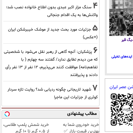
4
سنگ مزار اکبر عبدی بدون اطلاع خانواده نصب شد؛
واکنش‌ها به یک اقدام جنجالی
5
جزئیات مورد بحث جدید از موشک خیبرشکن ایران
(+عکس)
 دیگ قیر
6
پزشکیان‌: آنچه گاهی از رهبر نقل می‌شود با شخصیتی
ایده‌های تخیلی
که من دیدم تطابق ندارد/ گفتند سه چهارم ( با
تفاهم‌نامه) موافقت کنند می‌پذیرم، 12 نفر از 13 نفر رأی
دادند و پذیرفتند
7
شن عصر ایران
شهید لاریجانی چگونه ردیابی شد؟ روایت تازه سردار
کوثری از جزئیات این ماجرا
مطالب پیشنهادی
خرید خودروی شما به
خرید شمش پلمپ طلاسی،
بهترین قیمت بازار ✅
از ۰.۵ گرم تا ۱۰ گرم