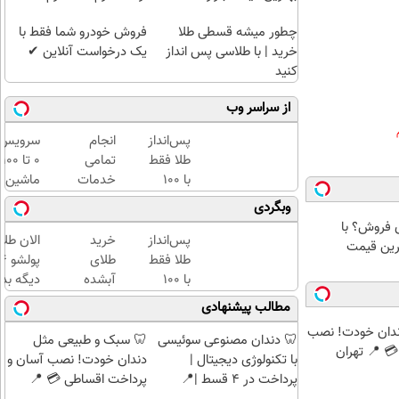
چطور میشه قسطی طلا
فروش خودرو شما فقط با
خرید | با طلاسی پس انداز
یک درخواست آنلاین ✔
کنید
از سراسر وب
پس‌انداز
انجام
سرویس
طلا فقط
تمامی
0 تا 100
با ۱۰۰
خدمات
ماشین
هزارتومان
خودرویی
با یدک
وبگردی
(امن و
در محل
دات کام
رای فروش؟ با
راحت)
با یدک
پس‌انداز
خرید
الان طلا
ترین قیمت
دات کام
طلا فقط
طلای
با ۱۰۰
آبشده
دیگه بده
هزارتومان
حتی با
سرمایه‌گ
مطالب پیشنهادی
(امن و
۱۰۰هزارتومان
طلا با ا
ندان خودت! نصب
راحت)
بی‌بهره
🦷 دندان مصنوعی سوئیسی
🦷 سبک و طبیعی مثل
 📍 تهران
با تکنولوژی دیجیتال |
دندان خودت! نصب آسان و
پرداخت در 4 قسط |📍
پرداخت اقساطی 💳 📍