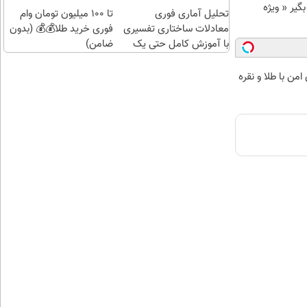
تهران
تهران
د وام بگیر « ویژه
تحلیل آماری فوری
تا 100 میلیون تومان وام
معادلات ساختاری تفسیری
فوری خرید طلا💰💰 (بدون
با آموزش کامل حتی یک
ضامن)
روزه !!
من با طلا و نقره