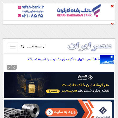
باز
نسخه اصلی
و
صفحه اول
هواشناسی: تهران دیگر دمای ۴۰ درجه را تجربه نمی‌کند
بسته
تماس با ما
کردن
آرشیو
منو
جستجو
نظرسنجی
آب و هوا
اوقات شرعی
پیوند ها
سواد زندگی