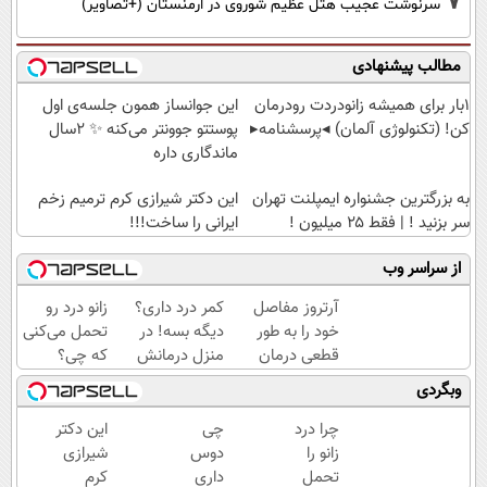
7
سرنوشت عجیب هتل عظیم شوروی در ارمنستان (+تصاویر)
مطالب پیشنهادی
1بار برای همیشه زانودردت رودرمان
این جوانساز همون جلسه‌ی اول
کن! (تکنولوژی آلمان) ◂پرسشنامه▸
پوستتو جوونتر می‌کنه ✨ 2سال
ماندگاری داره
به بزرگترین جشنواره ایمپلنت تهران
این دکتر شیرازی کرم ترمیم زخم
سر بزنید ! | فقط ۲۵ میلیون !
ایرانی را ساخت!!!
از سراسر وب
آرتروز مفاصل
کمر درد داری؟
زانو درد رو
خود را به طور
دیگه بسه! در
تحمل می‌کنی
قطعی درمان
منزل درمانش
که چی؟
کنید!
کن
راه‌حلش
وبگردی
◗پرسش‌نامه◖
(◀پرسش‌نامه)
همین‌جاست!
چرا درد
چی
این دکتر
زانو را
دوس
شیرازی
تحمل
داری
کرم