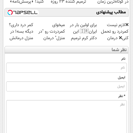
در کوتاه‌ترین زمان
ترمیم کننده 23 روزه
کنید! ◗پرسش‌نامه◖
ممکن بفروشش
ساخت!
مطالب پیشنهادی
❌لازم نیست
برای اولین بار در
میخوای
کمر درد داری؟
کمردرد رو تحمل
ایران🇮🇷 این
کمردردت رو "در
دیگه بسه! در
کنی❌ درمان
دکتر کرم ترمیم
منزل" درمان
منزل درمانش
بدون جراحی و
کننده 23 روزه
کنی؟ (◂فیلم +
کن
نظر شما
قرص
ساخت!
◂پرسش‌نامه)
(◀پرسش‌نامه)
(پرسشنامه)
نام
ایمیل
* نظر