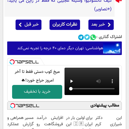
کیف کاتسوگیو؛ وسیله عجیبی که فقط در ژاپن می یابید!
(+تصاویر)
خبر بعد
نظرات کاربران
خبر قبل
اشتراک گذاری :
هواشناسی: تهران دیگر دمای ۴۰ درجه را تجربه نمی‌کند
میخ کوب دستی فقط تا آخر
امروز حراج خورد!🔥
خرید با تخفیف
مطالب پیشنهادی
این دکتر
برای اولین بار در
افزایش درآمـد
مسیر همراهی و
شیرازی کرم
ایران🇮🇷 این
فروشگاهت رو
گزارش عملکرد