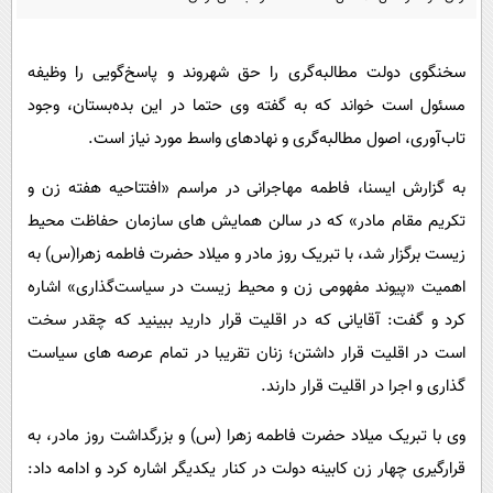
پیامک
سرگرمی
روانشناسی
فناوری
سخنگوی دولت مطالبه‌گری را حق شهروند و پاسخ‌گویی را وظیفه
آشپزی
گوناگون
مسئول است خواند که به گفته وی حتما در این بده‌بستان، وجود
دانلود
حوادث
تاب‌آوری، اصول مطالبه‌گری و نهادهای واسط مورد نیاز است.
محیط زیست
به گزارش ایسنا، فاطمه مهاجرانی در مراسم «افتتاحیه هفته زن و
سلامت
تکریم مقام مادر» که در سالن همایش های سازمان حفاظت محیط
زیست برگزار شد، با تبریک روز مادر و میلاد حضرت فاطمه زهرا(س) به
فرهنگی
اهمیت «پیوند مفهومی زن و محیط زیست در سیاست‌گذاری» اشاره
بین الملل
کرد و گفت: آقایانی که در اقلیت قرار دارید ببینید که چقدر سخت
اجتماعی
است در اقلیت قرار داشتن؛ زنان تقریبا در تمام عرصه های سیاست
حیات وحش
گذاری و اجرا در اقلیت قرار دارند.
سیاست خارجی
وی با تبریک میلاد حضرت فاطمه زهرا (س) و بزرگداشت روز مادر، به
قرارگیری چهار زن کابینه دولت در کنار یکدیگر اشاره کرد و ادامه داد: