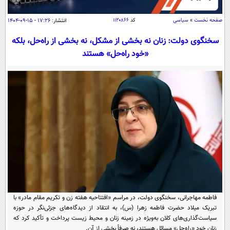
سیاسی
اقتصاد
صفحه نخست
»
سیاسی
کد
۱۱۲۰۸۶۶
انتشار:
۱۷:۲۶ - ۱۵-۰۹-۱۴۰۴
جامعه
اقتصادی
سخنگوی دولت: زنان نه بخشی از مشکل، نه بخشی از راه‌حل، بلکه
«خود راه‌حل» هستند
ورزشی
اجتماعی
خودرو
بین الملل
حوادث
فرهنگ و هنر
سیاست خارجی
سلامت
علم و دانش
یک برش دانایی
قرآن
فناوری و It
محیط زیست
گوناگون
علمی
سفر و تفریح
فیلم
سرگرمی
اخبار کریپتو
عصر ایران 2
اقتصاد
باشگاه مغز
آموزش زبان
خواندنی ها و دیدنی ها
ورزش
فاطمه مهاجرانی، سخنگوی دولت، در مراسم «افتتاحیه هفته زن و تکریم مقام مادر» با
مجله تصویری سلاح
تبریک میلاد حضرت فاطمه زهرا (س)، به انتقاد از دیدگاه‌های جزئی‌نگر در حوزه
داستان کوتاه
سیاست
سیاست‌گذاری‌های کلان به‌ویژه در زمینه زنان و محیط زیست پرداخت و تأکید کرد که
زنان خود «راه‌حل» مسائل هستند، نه صرفاً بخشی از آن.