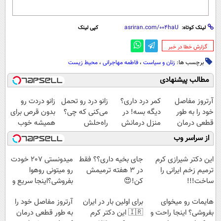
لینک کوتاه:
کپی لینک
‌گزارش خطا در خبر
برچسب ها:
زنان و سیاست
،
فاطمه مهاجرانی
،
محیط زیست
مطالب پیشنهادی
آرتروز مفاصل
کمر درد داری؟
زانو درد رو تحمل
زانو دردت رو
خود را به طور
دیگه بسه! در
می‌کنی که چی؟
بدون قرص برای
قطعی درمان
منزل درمانش
راه‌حلش
همیشه خوب
کنید!
کن
همین‌جاست!
کن! (قدم اول،
از سراسر وب
◗پرسش‌نامه◖
(◀پرسش‌نامه)
پرسش‌نامه)
این دکتر شیرازی کرم
جای بخیه داری؟؟ فقط
میدونستی 207 خودت
ترمیم زخم ایرانی را
در 3 هفته ترمیمش
رو میتونی روهوا
ساخت!!!
کن!😍
بفروشی؟اینجا سریع و
راحت بفروش
هایمات رو میخوای
برای اولین بار در ایران
آرتروز مفاصل خود را
بفروشی؟ اینجا راحت و
🇮🇷 این دکتر کرم
به طور قطعی درمان