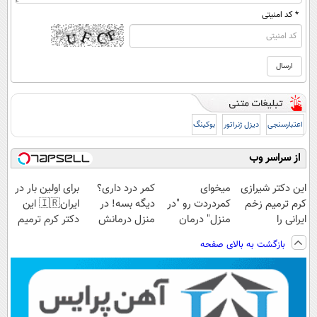
* کد امنیتی
اعتبارسنجی
دیزل ژنراتور
بوکینگ
از سراسر وب
این دکتر شیرازی
میخوای
کمر درد داری؟
برای اولین بار در
کرم ترمیم زخم
کمردردت رو "در
دیگه بسه! در
ایران🇮🇷 این
ایرانی را
منزل" درمان
منزل درمانش
دکتر کرم ترمیم
ساخت!!!
کنی؟ (◂فیلم +
کن
کننده 23 روزه
بازگشت به بالای صفحه
◂پرسش‌نامه)
(◀پرسش‌نامه)
ساخت!