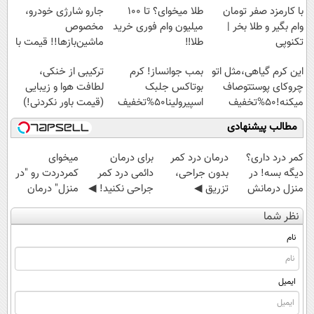
پرداخت قسطی
با کارمزد صفر تومان
طلا میخوای؟ تا 100
جارو شارژی خودرو،
وام بگیر و طلا بخر |
میلیون وام فوری خرید
مخصوص
تکنوپی
طلا‼️
ماشین‌باز‌ها!! قیمت با
تخفیف: فقط
این کرم گیاهی،مثل اتو
بمب جوانساز! کرم
ترکیبی از خنکی،
1,499,000
چروکای پوستتوصاف
بوتاکس جلبک
لطافت هوا و زیبایی
میکنه!50%تخفیف
اسپیرولینا50%تخفیف
(قیمت باور نکردنی!)
مطالب پیشنهادی
کمر درد داری؟
درمان درد کمر
برای درمان
میخوای
دیگه بسه! در
بدون جراحی،
دائمی درد کمر
کمردردت رو "در
منزل درمانش
تزریق ◀
جراحی نکنید! ◀
منزل" درمان
کن
پرسش‌نامه رو پر
پرسش‌نامه رو پر
کنی؟ (◂فیلم +
نظر شما
(◀پرسش‌نامه)
کن ▶
کن ▶
◂پرسش‌نامه)
نام
ایمیل