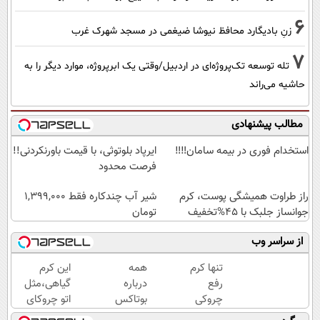
6
زنِ بادیگارد محافظ نیوشا ضیغمی در مسجد شهرک غرب
7
تله توسعه تک‌پروژه‌ای در اردبیل/وقتی یک ابرپروژه، موارد دیگر را به
حاشیه می‌راند
مطالب پیشنهادی
استخدام فوری در بیمه سامان‼️‼️
ایرپاد بلوتوثی، با قیمت باورنکردنی!!
فرصت محدود
راز طراوت همیشگی پوست، کرم
شیر آب چندکاره فقط 1,399,000
جوانساز جلبک با 45%تخفیف
تومان
از سراسر وب
تنها کرم
همه
این کرم
رفع
درباره
گیاهی،مثل
چروکی
بوتاکس
اتو چروکای
که
حرف
پوستتوصاف