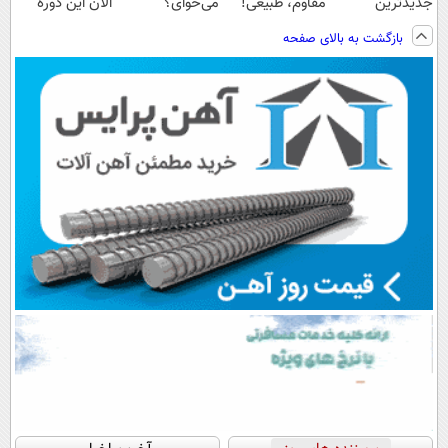
جدیدترین
مقاوم، طبیعی!
می‌خوای؟
الان این دوره
فناوری اروپا،
ویزیت
پرداخت اقساطی
رایگان رو شرکت
بازگشت به بالای صفحه
سبک و مقاوم |
رایگان+پرداخت
هم داریم!😍 |
کن تا دیر نشده!
پرداخت قسطی
اقساطی😍
📍تهران