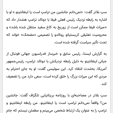
پیامک
سرگرمی
روانشناسی
سپ بلاتر گفت: «نمی‌دانم جانشین من ترامپ است یا اینفانتینو.» او با
فناوری
اشاره به رابطه نزدیک رئیس فعلی فیفا با دونالد ترامپ هشدار داد که
آشپزی
گوناگون
«میراث فیفا ممکن است از زوریخ به کاخ سفید منتقل شده باشد» و
دانلود
حوادث
محرومیت تعلیقی کریستیانو رونالدو را تصمیمی «مضحک» خواند که
محیط زیست
تحت تأثیر سیاست گرفته شده است.
سلامت
به گزارش ایسنا، رئیس سابق و خبرساز فدراسیون جهانی فوتبال از
فرهنگی
جیانی اینفانتینو به دلیل رابطه نزدیکش با دونالد ترامپ، رئیس‌جمهور
بین الملل
آمریکا، به‌شدت انتقاد کرد. این سوئیسی گفت: او به جای احترام به
مردی که این میراث بزرگ را خلق کرده است، سعی دارد من را تضعیف
اجتماعی
کند.
حیات وحش
سپ بلاتر در مصاحبه‌ای با روزنامه بریتانیایی تلگراف گفت: جانشین
سیاست خارجی
من؟ واقعاً نمی‌دانم ترامپ است یا اینفانتینو. من رابطه اینفانتینو و
ترامپ را به عنوان یک ارتباط شخصی می‌بینم و مطمئن نیستم که جام