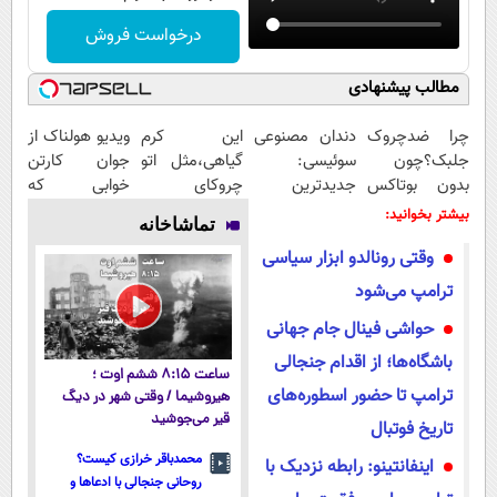
درخواست فروش
مطالب پیشنهادی
چرا ضدچروک
دندان مصنوعی
این کرم
ویدیو هولناک از
جلبک؟چون
سوئیسی:
گیاهی،مثل اتو
جوان کارتن
بدون بوتاکس
جدیدترین
چروکای
خوابی که
جوون میشی💉
فناوری اروپا،
پوستتوصاف
میلیاردر شد.
بیشتر بخوانید:
تماشاخانه
۴۰٪تخفیف
سبک و مقاوم |
میکنه!50%تخفیف
آموزش رایگان
وقتی رونالدو ابزار سیاسی
پرداخت قسطی
ترامپ می‌شود
حواشی فینال جام جهانی
باشگاه‌ها؛ از اقدام جنجالی
ساعت ۸:۱۵ ششم اوت ؛
ترامپ تا حضور اسطوره‌های
هیروشیما / وقتی شهر در دیگ
قیر می‌جوشید
تاریخ فوتبال
محمدباقر خرازی کیست؟
اینفانتینو: رابطه نزدیک با
روحانی جنجالی با ادعاها و