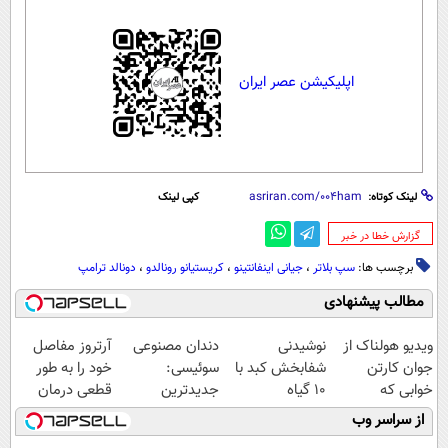
اپلیکیشن عصر ایران
لینک کوتاه:
کپی لینک
‌گزارش خطا در خبر
برچسب ها:
سپ بلاتر
،
جیانی اینفانتینو
،
کریستیانو رونالدو
،
دونالد ترامپ
مطالب پیشنهادی
ویدیو هولناک از
نوشیدنی
دندان مصنوعی
آرتروز مفاصل
جوان کارتن
شفابخش کبد با
سوئیسی:
خود را به طور
خوابی که
10 گیاه
جدیدترین
قطعی درمان
میلیاردر شد.
موثر(تخفیف تا
فناوری اروپا،
کنید!
از سراسر وب
آموزش رایگان
امشب)
سبک و مقاوم |
◗پرسش‌نامه◖