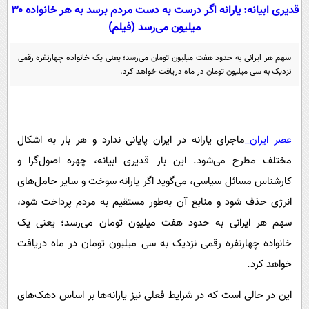
سیاسی
قدیری ابیانه: یارانه اگر درست به دست مردم برسد به هر خانواده ۳۰
میلیون می‌رسد (فیلم)
اقتصاد
جامعه
اقتصادی
سهم هر ایرانی به حدود هفت میلیون تومان می‌رسد؛ یعنی یک خانواده چهارنفره رقمی
نزدیک به سی میلیون تومان در ماه دریافت خواهد کرد.
ورزشی
اجتماعی
خودرو
بین الملل
حوادث
فرهنگ و هنر
سیاست خارجی
سلامت
عصر ایران_
ماجرای یارانه در ایران پایانی ندارد و هر بار به اشکال
علم و دانش
یک برش دانایی
مختلف مطرح می‌شود. این بار قدیری ابیانه، چهره اصول‌گرا و
قرآن
فناوری و It
محیط زیست
کارشناس مسائل سیاسی، می‌گوید اگر یارانه سوخت و سایر حامل‌های
گوناگون
علمی
انرژی حذف شود و منابع آن به‌طور مستقیم به مردم پرداخت شود،
سفر و تفریح
فیلم
سرگرمی
اخبار کریپتو
سهم هر ایرانی به حدود هفت میلیون تومان می‌رسد؛ یعنی یک
عصر ایران 2
اقتصاد
باشگاه مغز
خانواده چهارنفره رقمی نزدیک به سی میلیون تومان در ماه دریافت
آموزش زبان
خواندنی ها و دیدنی ها
خواهد کرد.
ورزش
مجله تصویری سلاح
داستان کوتاه
سیاست
این در حالی است که در شرایط فعلی نیز یارانه‌ها بر اساس دهک‌های