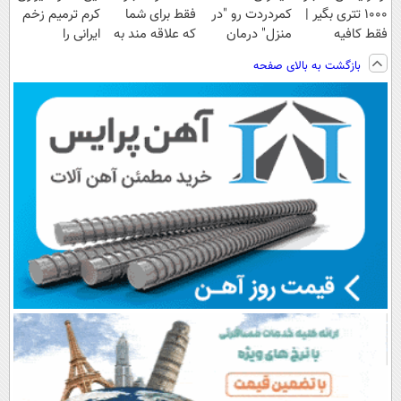
۱۰۰۰ تتری بگیر |
کمردردت رو "در
فقط برای شما
کرم ترمیم زخم
فقط کافیه
منزل" درمان
که علاقه مند به
ایرانی را
شمارتو وارد کنی
کنی؟ (◂فیلم +
ارز دیجیتال
ساخت!!!
بازگشت به بالای صفحه
!!!
◂پرسش‌نامه)
هستید !