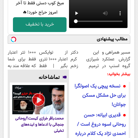
میخ کوب دستی فقط تا آخر
امروز حراج خورد!🔥
خرید با تخفیف
مطالب پیشنهادی
مسیر همراهی و
این دکتر
از توایکس
۱۰۰۰ تتر اعتبار
گزارش عملکرد
شیرازی کرم
اعتبار ۱۰۰۰ تتری
فقط برای شما
گروه اسنپ در
ترمیم زخم
بگیر | فقط
که علاقه مند به
۱۴۰۴
ایرانی را
کافیه شمارتو
ارز دیجیتال
بیشتر بخوانید:
تماشاخانه
ساخت!!!
وارد کنی !!!
هستید !
نسخه پیچی یک اصولگرا
برای حل مشکل مسکن
جوانان!
قدیری ابیانه: حسن
محمدباقر خرازی کیست؟روحانی
روحانی اسوه دروغ است /
جنجالی با ادعاها و ایده‌های
تخیلی
احمدی نژاد یک کلام درباره