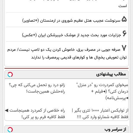
است
5
سرنوشت عجیب هتل عظیم شوروی در ارمنستان (+تصاویر)
6
جزئیات مورد بحث جدید از موشک خیبرشکن ایران (+عکس)
7
صرفه جویی در مصرف برق، خاموش کردن یک دو لامپ نیست/ مردم
توان تعویض یخچال ها و کوارهای قدیمی پرمصرف را ندارند
مطالب پیشنهادی
میخوای کمردردت رو "در منزل"
زانو درد رو تحمل می‌کنی که چی؟
درمان کنی؟ (◂فیلم +
راه‌حلش همین‌جاست!
◂پرسش‌نامه)
از توایکس اعتبار ۱۰۰۰ تتری بگیر |
‌راه خلاصی از کمردرد همینجاست ◀
فقط کافیه شمارتو وارد کنی !!!
فقط کافیه فرم رو پر کنی!
از سراسر وب