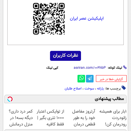
اپلیکیشن عصر ایران
نظرات کاربران
لینک کوتاه:
کپی لینک
‌گزارش خطا در خبر
برچسب ها:
یارانه
،
سوخت
،
اصلاح طلبان
مطالب پیشنهادی
1بار برای همیشه
آرتروز مفاصل
از توایکس اعتبار
کمر درد داری؟
زانودردت
خود را به طور
۱۰۰۰ تتری بگیر |
دیگه بسه! در
رودرمان کن!
قطعی درمان
فقط کافیه
منزل درمانش
(تکنولوژی آلمان)
کنید!
شمارتو وارد کنی
کن