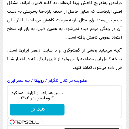
پیامک
درآمدی به‌تدریج کاهش پیدا کرده‌اند. به گفته قدیری ابیانه، مشکل
سرگرمی
اصلی اینجاست که منابع حاصل از حذف یارانه‌ها به‌درستی به دست
روانشناسی
فناوری
مردم نمی‌رسد؛ برای مثال یارانه سوخت کاهش می‌یابد، اما اثر مالی
آشپزی
گوناگون
آن در زندگی مردم دیده نمی‌شود. به همین دلیل، به باور او، سطح
دانلود
حوادث
اعتماد عمومی کاهش یافته است.
محیط زیست
آنچه می‌بینید بخشی از گفت‌وگوی او با سایت «عصر ایران» است.
سلامت
نسخه کامل این مصاحبه را می‌توانید از طریق لینکی که در اختیار شما
فرهنگی
قرار داده می‌شود، تماشا کنید.
بین الملل
عضویت در کانال تلگرام
/
روبیکا
/
بله عصر ایران
اجتماعی
مسیر همراهی و گزارش عملکرد
گروه اسنپ در ۱۴۰۴
حیات وحش
کلیک کن!
سیاست خارجی