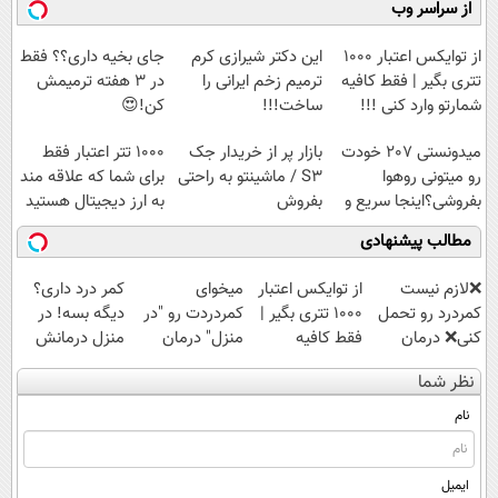
از سراسر وب
◂پرسشنامه▸
◗پرسش‌نامه◖
!!!
(◀پرسش‌نامه)
از توایکس اعتبار ۱۰۰۰
این دکتر شیرازی کرم
جای بخیه داری؟؟ فقط
تتری بگیر | فقط کافیه
ترمیم زخم ایرانی را
در 3 هفته ترمیمش
شمارتو وارد کنی !!!
ساخت!!!
کن!😍
میدونستی 207 خودت
بازار پر از خریدار جک
۱۰۰۰ تتر اعتبار فقط
رو میتونی روهوا
S3 / ماشینتو به راحتی
برای شما که علاقه مند
بفروشی؟اینجا سریع و
بفروش
به ارز دیجیتال هستید
راحت بفروش
!
مطالب پیشنهادی
❌لازم نیست
از توایکس اعتبار
میخوای
کمر درد داری؟
کمردرد رو تحمل
۱۰۰۰ تتری بگیر |
کمردردت رو "در
دیگه بسه! در
کنی❌ درمان
فقط کافیه
منزل" درمان
منزل درمانش
بدون جراحی و
شمارتو وارد کنی
کنی؟ (◂فیلم +
کن
نظر شما
قرص
!!!
◂پرسش‌نامه)
(◀پرسش‌نامه)
(پرسشنامه)
نام
ایمیل