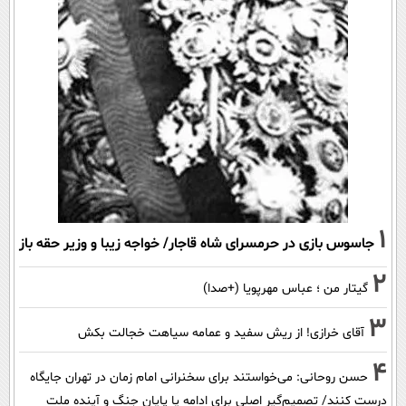
1
جاسوس بازی در حرمسرای شاه قاجار/ خواجه زیبا و وزیر حقه باز
2
گیتار من ؛ عباس مهرپویا (+صدا)
3
آقای خرازی! از ریش سفید و عمامه سیاهت خجالت بکش
4
حسن روحانی: می‌خواستند برای سخنرانی امام زمان در تهران جایگاه
درست کنند/ تصمیم‌گیر اصلی برای ادامه یا پایان جنگ و آینده ملت