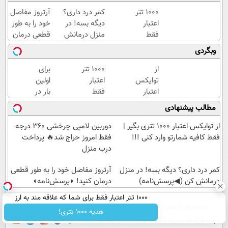
۱۰۰۰ تتر
کمر درد داری؟
آرتروز مفاصل
اعتبار
دیگه بسه! در
خود را به طور
فقط
منزل درمانش
قطعی درمان
برای
کن
کنید!
وبگردی
شما که
(◀پرسش‌نامه)
◗پرسش‌نامه◖
علاقه
از
۱۰۰۰ تتر
برای
مند به
توایکس
اعتبار
اولین
ارز
اعتبار
فقط
بار در
دیجیتال
۱۰۰۰
برای
ایران
مطالب پیشنهادی
هستید
تتری
شما که
🇮🇷
!
بگیر |
علاقه
این
از توایکس اعتبار ۱۰۰۰ تتری بگیر |
دوربین لامپی چرخشی 360 درجه
فقط
مند به
دکتر
فقط کافیه شمارتو وارد کنی !!!
فقط امروز حراج شد🔥 پرداخت
کافیه
ارز
کرم
درب منزل
شمارتو
دیجیتال
ترمیم
وارد
کمر درد داری؟ دیگه بسه! در منزل
هستید
کننده
آرتروز مفاصل خود را به طور قطعی
درمانش کن (◀پرسش‌نامه)
کنی !!!
!
23
درمان کنید! ◗پرسش‌نامه◖
روزه
۱۰۰۰ تتر اعتبار فقط برای شما که علاقه مند به ارز
ساخت!
صفحه اول
فیلم
عصر ایران۲
درباره عصرایران
تماس با ما
آرشیو
جستجو
دیجیتال هستید !
هدیه 1000 تتری!
پیوندها
نظرسنجی
آب و هوا
اوقات شرعی
سواد زندگی