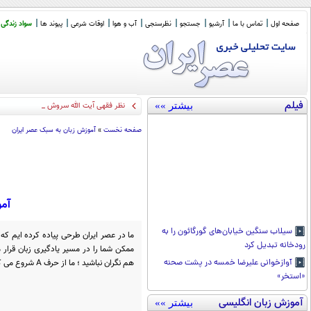
صفحه اول
تماس با ما
آرشیو
جستجو
نظرسنجی
آب و هوا
اوقات شرعی
پیوند ها
سواد زندگی
فیلم
بیشتر »»
نظر فقهی آیت الله سروش محلاتی در باره 
صفحه نخست
»
آموزش زبان به سبک عصر ایران
آمو
سیلاب سنگین خیابان‌های گورگائون را به
ما در عصر ایران طرحی پیاده کرده ایم که
رودخانه تبدیل کرد
ممکن شما را در مسیر یادگیری زبان قرار 
هم نگران نباشید ؛ ما از حرف A شروع می کنیم. از این راحت تر و پایه ای تر؟!
آوازخوانی علیرضا خمسه در پشت صحنه
«استخر»
آموزش زبان انگلیسی
بیشتر »»