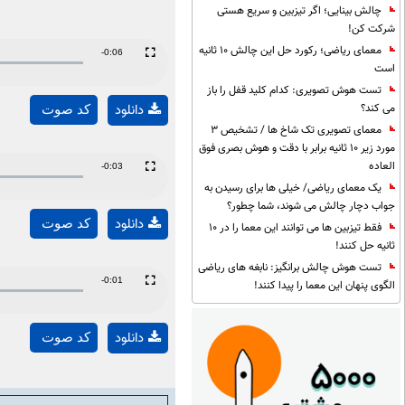
چالش بینایی؛ اگر تیزبین و سریع هستی
شرکت کن!
معمای ریاضی؛ رکورد حل این چالش 10 ثانیه
Remaining
-0:06
است
Fullscreen
Time
تست هوش تصویری: کدام کلید قفل را باز
می کند؟
دانلود
کد صوت
معمای تصویری تک شاخ ها / تشخیص 3
مورد زیر 10 ثانیه برابر با دقت و هوش بصری فوق
العاده
Remaining
-0:03
Fullscreen
یک معمای ریاضی/ خیلی ها برای رسیدن به
Time
جواب دچار چالش می شوند، شما چطور؟
دانلود
کد صوت
فقط تیزبین ها می توانند این معما را در 10
ثانیه حل کنند!
تست هوش چالش برانگیز: نابغه های ریاضی
Remaining
-0:01
الگوی پنهان این معما را پیدا کنند!
Fullscreen
Time
دانلود
کد صوت