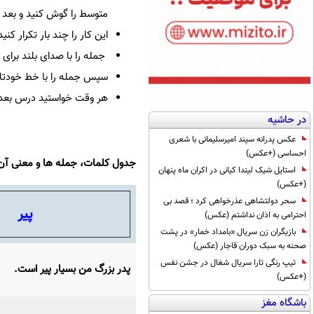
متوسط را گوش کنید و بعد 
این کار را چند بار تکرار کنی
جمله را با صدای بلند برای 
سپس جمله را با خط خودتان
هر وقت خواستید درس بعدی ر
در حاشیه
عکس پدرانه سپند امیرسلیمانی با شعری
احساسی (+عکس)
جدول کلمات، جمله ها و معنی آن
استایل شیک لیندا کیانی در اکران ماه پنهان
(+عکس)
سحر دولتشاهی عذرخواهی کرد ؛ قصد بی
پیر
احترامی به اذان نداشتم (عکس)
بازیگران زن سریال «بامداد خمار» در پشت
صحنه به سبک دوران قاجار (عکس)
تیپ رنگی تارا سریال شغال در جشن نفس
پدر بزرگ من بسیار پیر است.
(+عکس)
باشگاه مغز