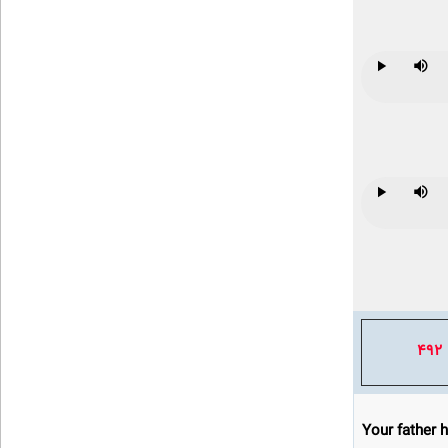
Play
Mute
Play
Mute
492
Your father 