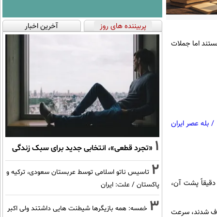
پربیننده های روز
آخرین اخبار
ه همچنان جمله ها در حال ساده و در سطح a1 هستند اما جملات
/
بله عصر ایران
1
«تجرد قطعی»، انتخابی جدید برای سبک زندگی
2
تاسیس ناتو اسلامی توسط عربستان سعودی، ترکیه و
 دقیقاً پشت آن،
پاکستان / علت: ایران
3
خمسه: همه بازیگرها شیطنت هایی داشتند ولی اکبر
فاف شدند، سرعت