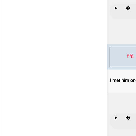
Play
Mute
491
I met him onc
Play
Mute