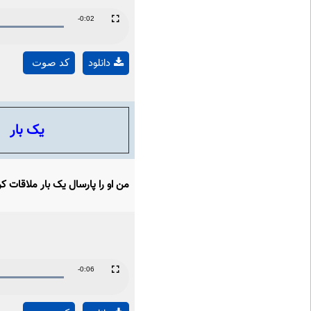
Remaining
-0:02
Fullscreen
Time
دانلود
کد صوت
یک بار
من او را پارسال یک بار ملاقات ک
Remaining
-0:06
Fullscreen
Time