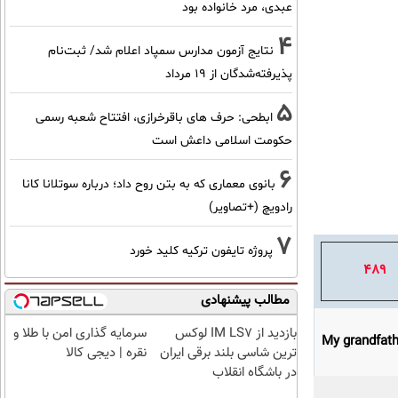
عبدی، مرد خانواده بود
4
نتایج آزمون مدارس سمپاد اعلام شد/ ثبت‌نام
پذیرفته‌شدگان از ۱۹ مرداد
5
ابطحی: حرف های باقرخرازی، افتتاح شعبه رسمی
حکومت اسلامی داعش است
6
بانوی معماری که به بتن روح داد؛ درباره سوتلانا کانا
رادویچ (+تصاویر)
7
پروژه تایفون ترکیه کلید خورد
489
مطالب پیشنهادی
بازدید از IM LS7 لوکس
سرمایه گذاری امن با طلا و
My grandfath
ترین شاسی بلند برقی ایران
نقره | دیجی کالا
در باشگاه انقلاب