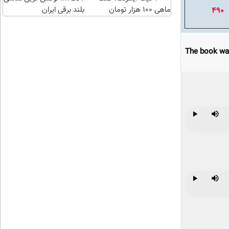
ماهی 100 هزار تومان
بلند برقی ایران
490
The book was
Play
Mute
Play
Mute