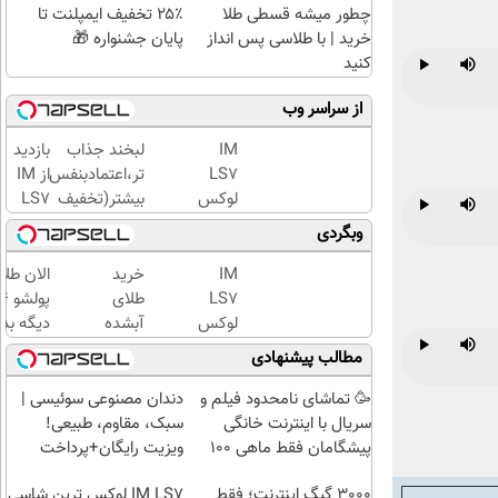
چطور میشه قسطی طلا
۲۵٪ تخفیف ایمپلنت تا
خرید | با طلاسی پس انداز
پایان جشنواره 🎁
کنید
Play
Mute
از سراسر وب
IM
لبخند جذاب
بازدید
LS7
تر،اعتمادبنفس
از IM
لوکس
بیشتر(تخفیف
LS7
ترین
تا امشب)
لوکس
Play
Mute
وبگردی
شاسی
ترین
بلند
شاسی
IM
خرید
الان طلا
برقی
بلند
LS7
طلای
ایران
برقی
لوکس
آبشده
دیگه بده
ایران
ترین
حتی با
سرمایه‌گ
مطالب پیشنهادی
Play
Mute
در
شاسی
۱۰۰هزارتومان
طلا با ا
باشگاه
بلند
بی‌بهره
🥳 تماشای نامحدود فیلم و
دندان مصنوعی سوئیسی |
انقلاب
برقی
سریال با اینترنت خانگی
سبک، مقاوم، طبیعی!
ایران
پیشگامان فقط ماهی 100
ویزیت رایگان+پرداخت
اقساطی😍
3000 گیگ اینترنت؛ فقط
IM LS7 لوکس ترین شاسی