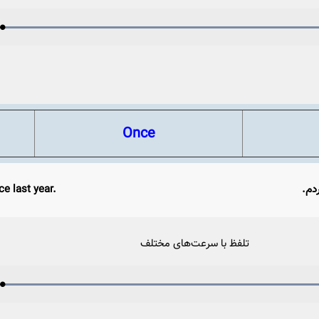
Loaded
:
Progress
:
Play
0%
0%
Video
Once
ردم.
e last year.
تلفظ با سرعت‌های مختلف
Loaded
:
Progress
:
Play
0%
0%