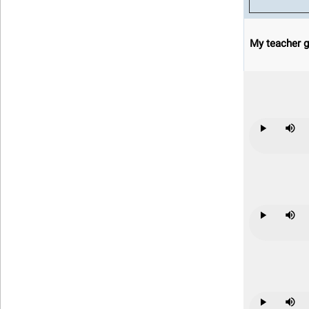
My teacher g
Play
Mute
Play
Mute