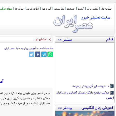
صفحه اول
تماس با ما
آرشیو
جستجو
نظرسنجی
آب و هوا
اوقات شرعی
پیوند ها
سواد زندگی
فیلم
بیشتر »»
امضای توافق دفاع مشترک عربست
_
صفحه نخست
»
آموزش زبان به سبک عصر ایران
آم
۱۰ خوشحالی گل زودتر از موعد
موکب توزیع رایگان عینک آفتابی برای زائران
ما در عصر ایران طرحی پیاده کرده ایم که
اربعین
ممکن شما را در مسیر یادگیری زبان قرار 
هم نگران نباشید ؛ ما از حرف A شروع می کنیم. از این راحت تر و پایه ای تر؟!
آموزش زبان انگلیسی
بیشتر »»