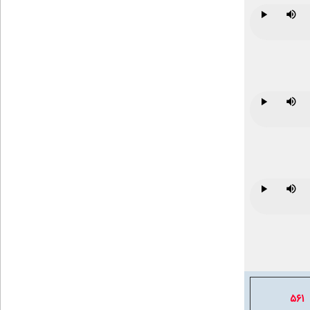
Play
Mute
Play
Mute
Play
Mute
561