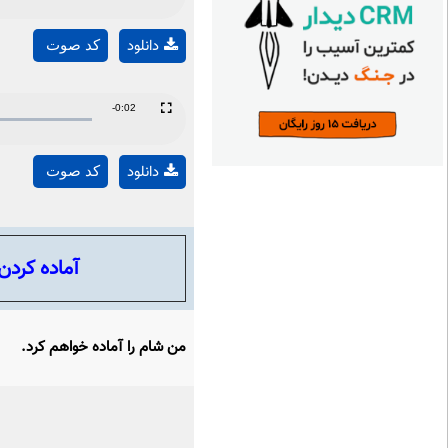
Time
دانلود
کد صوت
Remaining
-0:02
Fullscreen
Time
دانلود
کد صوت
آماده کردن
من شام را آماده خواهم کرد.