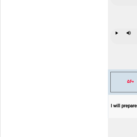
Play
Mute
560
I will prepare