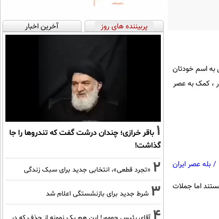
پربیننده های روز
آخرین اخبار
ل به اسم خودتان
ار ، کمک به عصر
1
باقر خرازی؛ چندان درشت گفت که تندروها را جا
گذاشت!
2
/
بله عصر ایران
«تجرد قطعی»، انتخابی جدید برای سبک زندگی
ه همچنان جمله ها در حال ساده و در سطح a1 هستند اما جملات
3
شرط جدید برای بازنشستگی اعلام شد
4
آقای رئیس جمهور! این هم یک نمونه از حذف که در