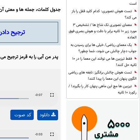
است
جدول کلمات، جمله ها و معنی آن
تست هوش تصویری: کدام کلید قفل را باز
می کند؟
معمای تصویری تک شاخ ها / تشخیص 3
ترجیح دادن
مورد زیر 10 ثانیه برابر با دقت و هوش بصری فوق
العاده
یک معمای ریاضی/ خیلی ها برای رسیدن به
جواب دچار چالش می شوند، شما چطور؟
پدر من آبی را به قرمز ترجیح می
فقط تیزبین ها می توانند این معما را در 10
ثانیه حل کنند!
تست هوش چالش برانگیز: نابغه های ریاضی
الگوی پنهان این معما را پیدا کنند!
تیزبین ها مچ این ماهی پنهان کار را بگیرند! /
رکورد 10 ثانیه
Remaining
-0:07
Fullscreen
Time
دانلود
کد صوت
Remaining
-0:03
Fullscreen