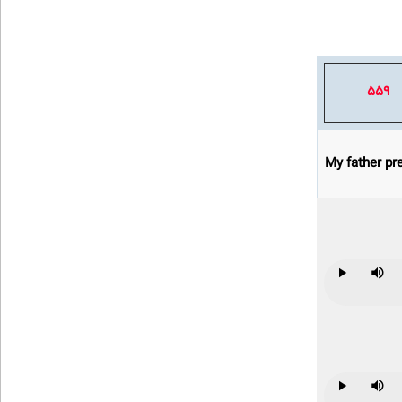
559
My father pre
Play
Mute
Play
Mute