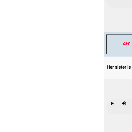
Play
Mute
562
Her sister is 
Play
Mute