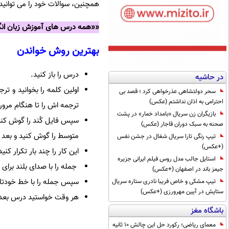
همچنین، سوالات خود را می توانید 
««همه درس های آموزش زبان انگل
بهترین روش خواندن
درس را باز کنید.
در حاشیه
اولین کلمه را بخوانید و ت
سحر دولتشاهی عذرخواهی کرد ؛ قصد بی
احترامی به اذان نداشتم (عکس)
ترجمه اش را تا هنگام مرو
بازیگران زن سریال «بامداد خمار» در پشت
سپس فایل کُند را گوش کنی
صحنه به سبک دوران قاجار (عکس)
متوسط را گوش کنید و بعد 
تیپ رنگی تارا سریال شغال در جشن نفس
(+عکس)
این کار را چند بار تکرار کنی
استایل جالب مدل روس فیلم ایرانی جزیره
جمله را با صدای بلند برای 
جیمز باند در اصفهان (+عکس)
سپس جمله را با خط خودتان
تیپ مشکی و خاص فریبا نادری ستاره سریال
ستایش در آیین مهرورزی (+عکس)
هر وقت خواستید درس بعدی ر
باشگاه مغز
معمای ریاضی؛ رکورد حل این چالش 10 ثانیه