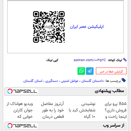
اپلیکیشن عصر ایران
لینک کوتاه:
کپی لینک
‌گزارش خطا در خبر
برچسب ها:
دادستان گلستان
،
عوامل امنیتی
،
دستگیری
،
استان گلستان
مطالب پیشنهادی
X55 پرو برای
نوشیدنی
آرتروز مفاصل
ویدیو هولناک از
فروش داری؟
شفابخش کبد با
خود را به طور
جوان کارتن
اینجا راحت و
10 گیاه
قطعی درمان
خوابی که
سریع بفروشش
موثر(تخفیف تا
کنید!
میلیاردر شد.
از سراسر وب
امشب)
◗پرسش‌نامه◖
آموزش رایگان