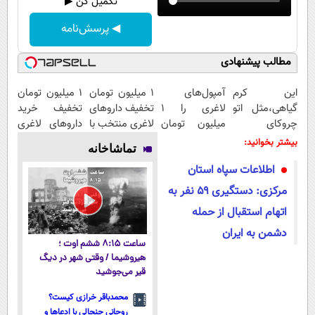
تکمیل کن ▶
◀ پرسش‌نامه
مطالب پیشنهادی
این کرم
آمپول‌های
۱ میلیون تومان
1 میلیون تومان
گیاهی،مثل اتو
لاغری را ۱
تخفیف داروهای
تخفیف خرید
چروکای
میلیون تومان
لاغری منتخب با
داروهای لاغری
پوستتوصاف
ارزان‌تر از
ارسال از
با ارسال از
بیشتر بخوانید:
تماشاخانه
میکنه!50%تخفیف
همه‌جا بخر!
داروخانه
داروخانه و پک
اطلاعات سپاه استان
نزدیکت
یخ!
مرکزی: دستگیری ۵۹ نفر به
اتهام استقبال از حمله
دشمن به ایران
ساعت ۸:۱۵ ششم اوت ؛
هیروشیما / وقتی شهر در دیگ
قیر می‌جوشید
محمدباقر خرازی کیست؟
روحانی جنجالی با ادعاها و