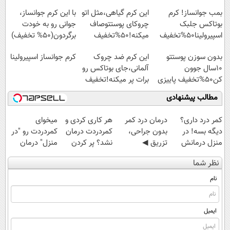
بمب جوانساز! کرم
این کرم گیاهی،مثل اتو
با این کرم جوانساز،
بوتاکس جلبک
چروکای پوستتوصاف
جوانی رو به خودت
اسپیرولینا50%تخفیف
میکنه!50%تخفیف
برگردون(50% تخفیف)
بدون سوزن پوستتو
این کرم ضد چروک
کرم جوانساز اسپیرولینا
10سال جوون
آلمانی،جای بوتاکس رو
کن50%تخفیف پاییزی
برات پر میکنه!تخفیف
تا امشب
مطالب پیشنهادی
کمر درد داری؟
درمان درد کمر
هر کاری کردی و
میخوای
دیگه بسه! در
بدون جراحی،
کمردردت درمان
کمردردت رو "در
منزل درمانش
تزریق ◀
نشد؟ پر کردن
منزل" درمان
کن
پرسش‌نامه رو پر
پرسشنامه و
کنی؟ (◂فیلم +
نظر شما
(◀پرسش‌نامه)
کن ▶
دریافت راه حل
◂پرسش‌نامه)
نام
ایمیل