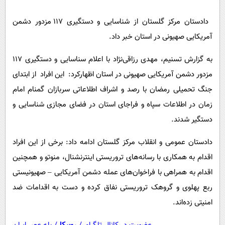
پیامک
سرگرمی
دادستان مرکز گلستان از شناسایی و دستگیری 117 مزدور دشمن
روانشناسی
فناوری
آمریکایی صهیونی در استان خبر داد.
آشپزی
گوناگون
به گزارش تسنیم، مهدی رزاقی‌نژاد با اعلام سناسایی و دستگیری 117
دانلود
حوادث
مزدور دشمن آمریکایی صهیونی در استان اظهارکرد: این افراد از ابتدای
محیط زیست
جنگ تحمیلی رمضان با رصد و اشراف اطلاعاتی سربازان گمنام امام
سلامت
زمان در اطلاعات سپاه و فراجای استان در فضای مجازی شناسایی و
فرهنگی
دستگیر شدند.
بین الملل
دادستان عمومی و انقلاب مرکز گلستان ادامه داد: برخی از این افراد
اجتماعی
اقدام به همکاری با رسانه‌های تروریستی اینترنشنال، منوتو و همچنین
اقدام به همراهی با فراخوان‌های عمله دشمن آمریکایی – صهیونیستی
حیات وحش
ربع پهلوی و گروهک تروریستی نفاق کرده و دست به اقدامات ضد
سیاست خارجی
امنیتی زده‌اند.