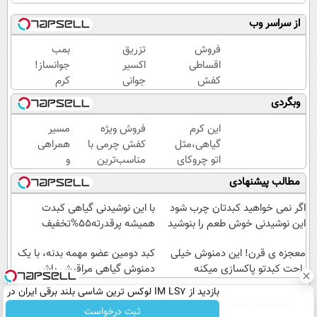
از سراسر وب
فروش
تزریق
بمب
اقساطی
اکسیر
جوانساز!
کفش
جوانی
کرم
چرم با
به
بوتاکس
وبگردی
70درصد
پوست
جلبک
تخفیف
بدون
اسپیرولینا50%تخفیف
این کرم
فروش ویژه
مسیر
سوزن40%تخفیف
گیاهی،مثل
کفش چرمی با
همراهی
اتو چروکای
مناسب‌ترین
و
پوستتوصاف
قیمت+پرداخت
گزارش
مطالب پیشنهادی
میکنه!50%تخفیف
اقساطی
عملکرد
گروه
اگر نمی خواهید کبدتان چرب شود
با این نوشیدنی گیاهی کبدت
اسنپ
این نوشیدنی خوش طعم را بنوشید
همیشه پرقدرته55%تخفیف
در
معجزه ی قرن! این دمنوش خیلی
۱۴۰۴
کبد دومین عضو مهمه بدنه، با یک
راحت کبدتو پاکسازی میکنه
دمنوش گیاهی مراقبش باش
بازدید از IM LS7 لوکس ترین شاسی بلند برقی ایران در
صفحه اول
فیلم
عصر ایران۲
درباره عصرایران
تماس با ما
آرشیو
جستجو
باشگاه انقلاب
ثبت درخواست