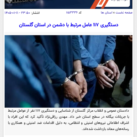
سیاسی
اقتصاد
صفحه نخست
»
استان ها
کد
۱۱۵۳۳۳۶
انتشار:
۲۳:۵۰ - ۱۱-۰۱-۱۴۰۵
جامعه
اقتصادی
دستگیری ۱۱۷ عامل مرتبط با دشمن در استان گلستان
ورزشی
اجتماعی
خودرو
بین الملل
حوادث
فرهنگ و هنر
سیاست خارجی
سلامت
علم و دانش
یک برش دانایی
قرآن
فناوری و It
محیط زیست
گوناگون
علمی
سفر و تفریح
فیلم
سرگرمی
اخبار کریپتو
عصر ایران 2
اقتصاد
باشگاه مغز
دادستان عمومی و انقلاب مرکز گلستان از شناسایی و دستگیری ۱۱۷ نفر از عوامل مرتبط
آموزش زبان
خواندنی ها و دیدنی ها
با جریانات بیگانه در سطح استان خبر داد. مهدی رزاقی‌نژاد تأکید کرد که این افراد با
ورزش
مجله تصویری سلاح
اشراف اطلاعاتی نیروهای امنیتی و انتظامی، به دلیل اقدامات ضد امنیتی و همکاری با
داستان کوتاه
سیاست
رسانه‌های معاند بازداشت شده‌اند.