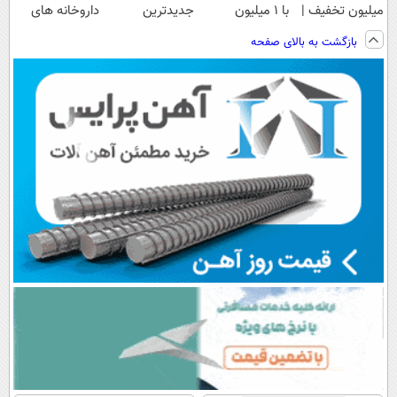
میلیون تخفیف |
با ۱ میلیون
جدیدترین
داروخانه های
ارسال از
تخفیف و ارسال
فناوری اروپا،
اطرافت، ارسال
بازگشت به بالای صفحه
داروخانه های
از داروخانه‌
سبک و مقاوم |
فوری همراه با
معتبر
پرداخت قسطی
پک یخ!