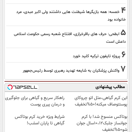
4
خمسه: همه بازیگرها شیطنت هایی داشتند ولی اکبر عبدی، مرد
خانواده بود
5
ابطحی: حرف های باقرخرازی، افتتاح شعبه رسمی حکومت اسلامی
داعش است
6
پروژه تایفون ترکیه کلید خورد
7
واکنش پزشکیان به شایعه تهدید رهبری توسط رئیس‌جمهور
مطالب پیشنهادی
این کرم گیاهی،مثل اتو چروکای
راهکار سریع و گیاهی برای جلوگیری
پوستتوصاف میکنه!50%تخفیف
و درمان پیری پوست
بوتاکس منسوخ شد! با کرم
شرایط ویژه خرید کرم بوتاکس
جوانساز جلبک10،12سال جوان
گیاهی تا پایان امشب!
شو50%تخفیف