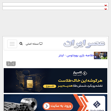
باز
نسخه اصلی
و
صفحه اول
خلاصه بازی یوونتوس - اینتر
بسته
تماس با ما
کردن
آرشیو
منو
جستجو
نظرسنجی
آب و هوا
اوقات شرعی
پیوند ها
سواد زندگی