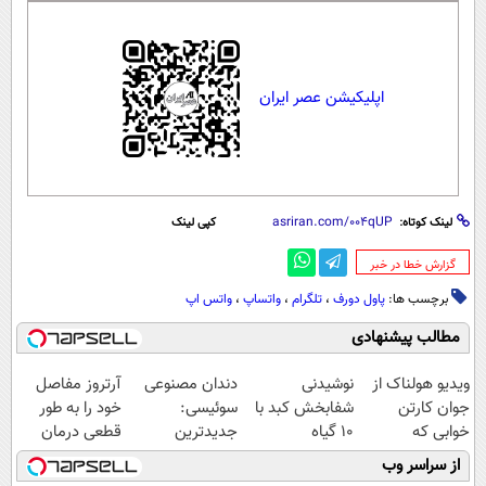
اپلیکیشن عصر ایران
لینک کوتاه:
کپی لینک
‌گزارش خطا در خبر
برچسب ها:
پاول دورف
،
تلگرام
،
واتساپ
،
واتس اپ
مطالب پیشنهادی
ویدیو هولناک از
نوشیدنی
دندان مصنوعی
آرتروز مفاصل
جوان کارتن
شفابخش کبد با
سوئیسی:
خود را به طور
خوابی که
10 گیاه
جدیدترین
قطعی درمان
میلیاردر شد.
موثر(تخفیف تا
فناوری اروپا،
کنید!
از سراسر وب
آموزش رایگان
امشب)
سبک و مقاوم |
◗پرسش‌نامه◖