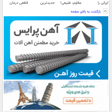
ایرانی را
مقاوم، طبیعی!
جدیدترین
قطعی درمان
ساخت!!!
ویزیت
فناوری اروپا،
کنید!
بازگشت به بالای صفحه
رایگان+پرداخت
سبک و مقاوم |
◗پرسش‌نامه◖
اقساطی😍
پرداخت قسطی