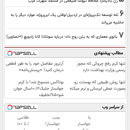
زنِ بادیگارد محافظ نیوشا ضیغمی در مسجد شهرک غرب
6
تله توسعه تک‌پروژه‌ای در اردبیل/وقتی یک ابرپروژه، موارد دیگر را به
حاشیه می‌راند
7
بانوی معماری که به بتن روح داد؛ درباره سوتلانا کانا رادویچ (+تصاویر)
مطالب پیشنهادی
تنها کرم رفع چروکی که مجوز
آرتروز مفاصل خود را به طور قطعی
رسمی وزارت بهداشت دارد
درمان کنید! ◗پرسش‌نامه◖
تنها روش طبیعی که پوستت رو
بوتاکس منسوخ شد! با کرم
بصورت عمقی ابرسانی و نرم میکنه
جوانساز جلبک10،12سال جوان
شو50%تخفیف
از سراسر وب
با
بمب
طلاسی
جوانساز
جوانساز!
| تا 100