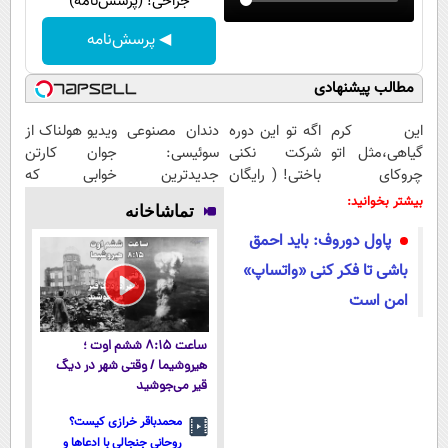
جراحی! (پرسش‌نامه)
◀ پرسش‌نامه
مطالب پیشنهادی
این کرم
اگه تو این دوره
دندان مصنوعی
ویدیو هولناک از
گیاهی،مثل اتو
شرکت نکنی
سوئیسی:
جوان کارتن
چروکای
باختی! ( رایگان
جدیدترین
خوابی که
پوستتوصاف
آموزش ببین
فناوری اروپا،
میلیاردر شد.
بیشتر بخوانید:
تماشاخانه
میکنه!50%تخفیف
پولدار شی)
سبک و مقاوم |
آموزش رایگان
پاول دوروف: باید احمق
پرداخت قسطی
باشی تا فکر کنی «واتساپ»
امن است
ساعت ۸:۱۵ ششم اوت ؛
هیروشیما / وقتی شهر در دیگ
قیر می‌جوشید
محمدباقر خرازی کیست؟
روحانی جنجالی با ادعاها و