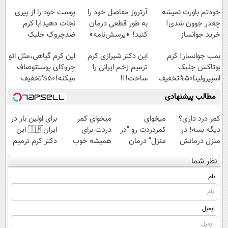
پرداخت قسطی
خودتم باورت نمیشه
آرتروز مفاصل خود را
پوست خود را از پیری
چقدر جوون شدی!
به طور قطعی درمان
نجات دهید!با کرم
خرید جوانساز
کنید! ◗پرسش‌نامه◖
ضدچروک جلبک
اسپیرولینا با تخفیف
بمب جوانساز! کرم
این دکتر شیرازی کرم
این کرم گیاهی،مثل اتو
ویژه
بوتاکس جلبک
ترمیم زخم ایرانی را
چروکای پوستتوصاف
اسپیرولینا50%تخفیف
ساخت!!!
میکنه!50%تخفیف
مطالب پیشنهادی
کمر درد داری؟
میخوای
میخوای کمر
برای اولین بار در
دیگه بسه! در
کمردردت رو "در
دردت برای
ایران🇮🇷 این
منزل درمانش
منزل" درمان
همیشه خوب
دکتر کرم ترمیم
کن
کنی؟ (◂فیلم +
شه؟ ◀
کننده 23 روزه
نظر شما
(◀پرسش‌نامه)
◂پرسش‌نامه)
پرسش‌نامه رو پر
ساخت!
کن!
نام
ایمیل