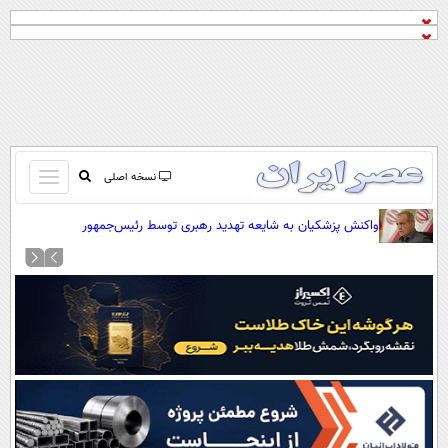
باز
نسخه اصلی
و
صفحه اول
واکنش پزشکیان به شایعه تهدید رهبری توسط رئیس‌جمهور
بسته
تماس با ما
کردن
آرشیو
منو
جستجو
نظرسنجی
آب و هوا
اوقات شرعی
پیوند ها
سواد زندگی