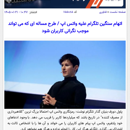
سیاسی
اقتصاد
صفحه نخست
»
فناوری
کد
۱۱۵۵۰۸۵
انتشار:
۱۰:۴۷ - ۲۱-۰۱-۱۴۰۵
جامعه
اقتصادی
اتهام سنگین تلگرام علیه واتس اپ / طرح مساله ای که می تواند
موجب نگرانی کاربران شود
ورزشی
اجتماعی
خودرو
بین الملل
حوادث
فرهنگ و هنر
سیاست خارجی
سلامت
علم و دانش
یک برش دانایی
قرآن
فناوری و It
محیط زیست
گوناگون
علمی
سفر و تفریح
فیلم
سرگرمی
اخبار کریپتو
عصر ایران 2
اقتصاد
باشگاه مغز
آموزش زبان
خواندنی ها و دیدنی ها
ورزش
پاول دورف بنیان‌ گذار تلگرام نوشت: رمزنگاری واتس‌ اپ احتمالا بزرگ ترین "کلاهبرداری
مجله تصویری سلاح
از مصرف‌ کننده" در تاریخ باشد که میلیاردها کاربر را فریب می‌ دهد. با وجود ادعاهای
داستان کوتاه
سیاست
خود پلتفرم، واتس‌ اپ پیام‌ های کاربران را می‌ خواند و آن‌ ها را با اشخاص ثالث به
اشتراک می‌ گذارد. تلگرام هرگز این کار را انجام نداده و هرگز هم نخواهد کرد.