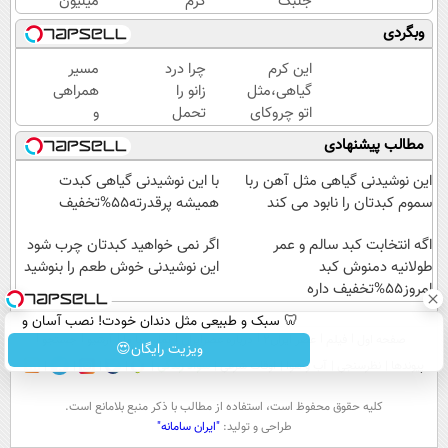
جلبک
کرم
میلیون
عید
بوتاکس
وام
وبگردی
امسال
جلبک
آنی
۱۰سال
اسپیرولینا50%تخفیف
خرید
این کرم
چرا درد
مسیر
جوون
طلا💰
گیاهی،مثل
زانو را
همراهی
تری
ثبت
اتو چروکای
تحمل
و
نام
پوستتوصاف
می‌کنی؟
گزارش
مطالب پیشنهادی
کن!
میکنه!50%تخفیف
خیلی
عملکرد
ساده
گروه
این نوشیدنی گیاهی مثل آهن ربا
با این نوشیدنی گیاهی کبدت
درمنزل
اسنپ
سموم کبدتان را نابود می کند
همیشه پرقدرته55%تخفیف
درمانش
در
اگه انتخابت کبد سالم و عمر
کن
۱۴۰۴
اگر نمی خواهید کبدتان چرب شود
طولانیه دمنوش کبد
این نوشیدنی خوش طعم را بنوشید
امروز55%تخفیف داره
🦷 سبک و طبیعی مثل دندان خودت! نصب آسان و
صفحه اول
فیلم
عصر ایران۲
درباره عصرایران
تماس با ما
آرشیو
جستجو
پرداخت اقساطی 💳 📍 تهران
ویزیت رایگان😍
پیوندها
نظرسنجی
آب و هوا
اوقات شرعی
سواد زندگی
كليه حقوق محفوظ است، استفاده از مطالب با ذكر منبع بلامانع است.
طراحی و تولید:
"ایران سامانه"