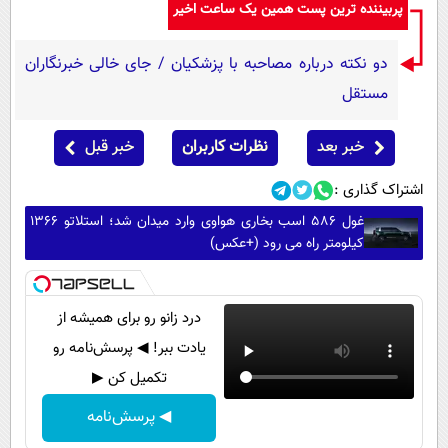
پربیننده ترین پست همین یک ساعت اخیر
دو نکته درباره مصاحبه با پزشکیان / جای خالی خبرنگاران
مستقل
خبر بعد
نظرات کاربران
خبر قبل
اشتراک گذاری :
غول 586 اسب بخاری هواوی وارد میدان شد؛ استلاتو 1366
کیلومتر راه می رود (+عکس)
درد زانو رو برای همیشه از
یادت ببر! ◀ پرسش‌نامه رو
تکمیل کن ▶
◀ پرسش‌نامه