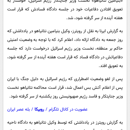
«بنیامین نتانیاهو» نخست وزیر جنایتکار رژیم اسرائیل، خواستار به
پیامک
سرگرمی
تعویق افتادن دفاعیات خود در جلسه دادگاه فسادش که قرار است
روانشناسی
فناوری
هفته آینده از سر گرفته شود، شد.
آشپزی
گوناگون
به گزارش ایرنا به نقل از رویترز، وکیل بنیامین نتانیاهو در یادداشتی که
دانلود
حوادث
روز جمعه به دادگاه ارائه داد، اعلام کرد که با توجه به وضعیت امنیتی
محیط زیست
حاکم بر منطقه، نخست وزیر رژیم اسرائیل درخواست دارد که جلسه
دفاعیاتش در دادگاه فساد که قرار است هفته آینده از سر گرفته شود،
سلامت
به تعویق افتد.
فرهنگی
بین الملل
پس از لغو وضعیت اضطراری که رژیم اسرائیل به دلیل جنگ با ایران
پس از اعلام آتش بس اعمال شد، قرار است محاکمه نتانیاهو نخست
اجتماعی
وزیر جنایتکار و فاسد رژیم صهیونیستی روز یکشنبه از سر گرفته شود.
حیات وحش
عضویت در کانال تلگرام
/
روبیکا
/
بله عصر ایران
سیاست خارجی
به گزارش رویترز در یادداشتی که توسط وکیل نتانیاهو به دادگاه ناحیه