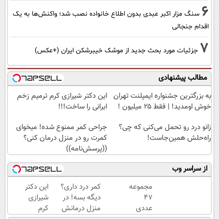
6
سنگ مزار اکبر عبدی بدون اطلاع خانواده نصب شد؛ واکنش‌ها به یک
اقدام جنجالی
7
جزئیات مورد بحث جدید از موشک خیبرشکن ایران (+عکس)
مطالب پیشنهادی
به بزرگترین جشنواره ایمپلنت تهران
این دکتر شیرازی کرم ترمیم زخم
خوش اومدید! | فقط ۲۵ میلیون !
ایرانی را ساخت!!!
زانو درد رو تحمل می‌کنی که چی؟
جراحی کمر ممنوع شده! میخوای
راه‌حلش همین‌جاست!
کمرت رو در منزل درمان کنی؟
((پرسش‌نامه))
از سراسر وب
مجموعه
کمر درد داری؟
این دکتر
47
دیگه بسه! در
شیرازی
عددی
منزل درمانش
کرم