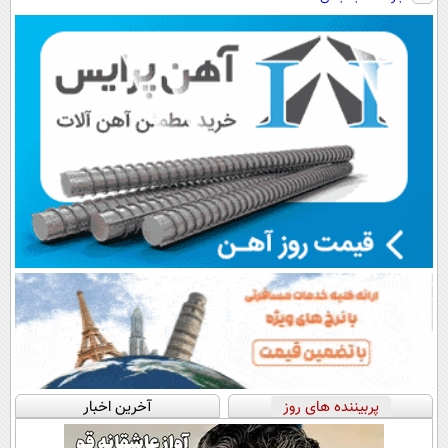
سبک و مقاوم |
دیجیتال |
هم داریم!😍 |
پرداخت قسطی
پرداخت در 4
📍تهران
قسط |📍 تهران
پربیننده های روز
آخرین اخبار