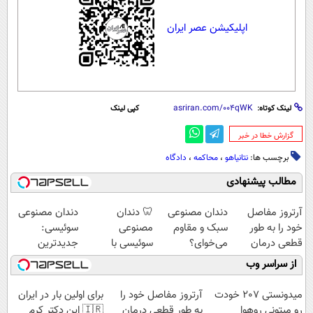
اپلیکیشن عصر ایران
لینک کوتاه:
کپی لینک
‌گزارش خطا در خبر
برچسب ها:
نتانیاهو
،
محاکمه
،
دادگاه
مطالب پیشنهادی
آرتروز مفاصل
دندان مصنوعی
🦷 دندان
دندان مصنوعی
خود را به طور
سبک و مقاوم
مصنوعی
سوئیسی:
قطعی درمان
می‌خوای؟
سوئیسی با
جدیدترین
کنید!
پرداخت اقساطی
تکنولوژی
فناوری اروپا،
از سراسر وب
◗پرسش‌نامه◖
هم داریم!😍 |
دیجیتال |
سبک و مقاوم |
📍تهران
پرداخت در 4
پرداخت قسطی
میدونستی 207 خودت
آرتروز مفاصل خود را
برای اولین بار در ایران
قسط |📍 تهران
رو میتونی روهوا
به طور قطعی درمان
🇮🇷 این دکتر کرم