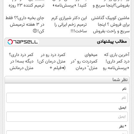
بفروشی؟اینجا سریع و
کنید! ◗پرسش‌نامه◖
ترمیم کننده 23 روزه
راحت بفروش
ساخت!
ماشین کوییک گذاشتی
این دکتر شیرازی کرم
جای بخیه داری؟؟ فقط
برای فروش ؟ اینجا
ترمیم زخم ایرانی را
در 3 هفته ترمیمش
سریع و راحت بفروش
ساخت!!!
کن!😍
مطالب پیشنهادی
آخرین باری که
میخوای
کمرد درد رو در
کمر درد داری؟
درد کمر داری!
کمردردت رو "در
منزل درمان کن!
دیگه بسه! در
◗پرسش‌نامه رو
منزل" درمان
(◂فیلم +
منزل درمانش
پر کن◖
کنی؟ (◂فیلم +
پرسش‌نامه)
کن
نظر شما
◂پرسش‌نامه)
(◀پرسش‌نامه)
نام
ایمیل
* نظر