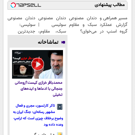
مطالب پیشنهادی
مسیر همراهی و
دندان مصنوعی
دندان مصنوعی
دندان مصنوعی
گزارش عملکرد
سبک و مقاوم
سوئیسی |
سوئیسی:
گروه اسنپ در
می‌خوای؟
سبک، مقاوم،
جدیدترین
۱۴۰۴
پرداخت
طبیعی! ویزیت
فناوری اروپا،
تماشاخانه
اقساطی هم
رایگان+پرداخت
سبک و مقاوم |
داریم!😍 | 📍
اقساطی😍
پرداخت قسطی
تهران
محمدباقر خرازی کیست؟روحانی
جنجالی با ادعاها و ایده‌های
تخیلی
تاکر کارلسون، مجری و فعال
مشهور رسانه‌ای: جنگ ایران به
وضوح برخلاف چیزی است که ترامپ
وعده داده بود
فیلم های دیگر