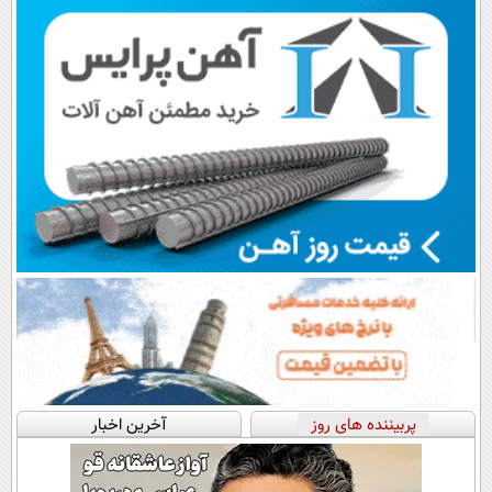
پرداخت قسطی
پرداخت در 4
📍تهران
قسط |📍 تهران
پربیننده های روز
آخرین اخبار