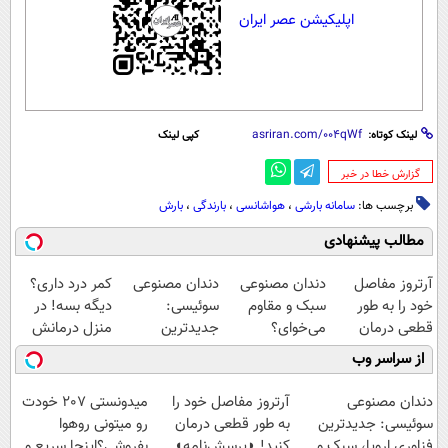
اپلیکیشن عصر ایران
لینک کوتاه:
کپی لینک
‌گزارش خطا در خبر
برچسب ها:
سامانه بارشی
،
هواشانسی
،
بارندگی
،
بارش
مطالب پیشنهادی
آرتروز مفاصل
دندان مصنوعی
دندان مصنوعی
کمر درد داری؟
خود را به طور
سبک و مقاوم
سوئیسی:
دیگه بسه! در
قطعی درمان
می‌خوای؟
جدیدترین
منزل درمانش
کنید!
پرداخت اقساطی
فناوری اروپا،
کن
از سراسر وب
◗پرسش‌نامه◖
هم داریم!😍 |
سبک و مقاوم |
(◀پرسش‌نامه)
📍تهران
پرداخت قسطی
دندان مصنوعی
آرتروز مفاصل خود را
میدونستی 207 خودت
سوئیسی: جدیدترین
به طور قطعی درمان
رو میتونی روهوا
فناوری اروپا، سبک و
کنید! ◗پرسش‌نامه◖
بفروشی؟اینجا سریع و