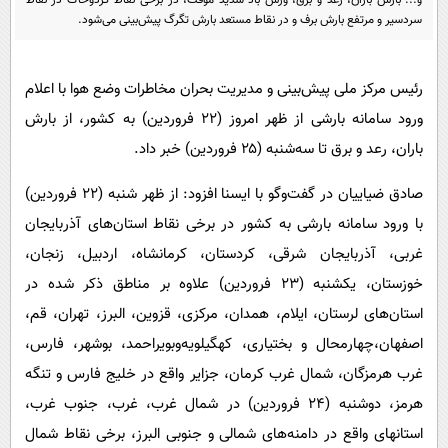
پیامک
سرگرمی
سردسیر و مرتفع بارش برف و در نقاط مستعد بارش تگرگ پیش‌بینی می‌شود.
روانشناسی
فناوری
آشپزی
گوناگون
رئیس مرکز ملی پیش‌بینی و مدیریت بحران مخاطرات وضع هوا با اعلام
ورود سامانه بارشی از ظهر امروز (۲۲ فروردین) به کشور، از بارش
دانلود
حوادث
باران، رعد و برق تا سه‌شنبه (۲۵ فروردین) خبر داد.
محیط زیست
صادق ضیاییان در گفت‌وگو با ایسنا افزود: از ظهر شنبه (۲۲ فروردین)
سلامت
با ورود سامانه بارشی به کشور در برخی نقاط استان‌های آذربایجان
فرهنگی
غربی، آذربایجان شرقی، کردستان، کرمانشاه، اردبیل، زنجان،
بین الملل
خوزستان، یکشنبه (۲۳ فروردین) علاوه بر مناطق ذکر شده در
اجتماعی
استان‌های لرستان، ایلام، همدان، مرکزی، قزوین، البرز، تهران، قم،
اصفهان،چهارمحال‌ و بختیاری، کهگیلویه‌وبویراحمد، بوشهر، فارس،
حیات وحش
غرب هرمزگان، شمال غرب کرمان، جزایر واقع در خلیج فارس و تنگه
سیاست خارجی
هرمز، دوشنبه (۲۴ فروردین) در شمال غرب، غرب، جنوب غرب،
استانهای واقع در دامنه‌های شمالی و جنوبی البرز، برخی نقاط شمال