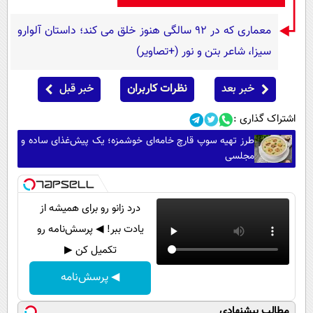
معماری که در 92 سالگی هنوز خلق می کند؛ داستان آلوارو
سیزا، شاعر بتن و نور (+تصاویر)
خبر بعد
نظرات کاربران
خبر قبل
اشتراک گذاری :
طرز تهیه سوپ قارچ خامه‌ای خوشمزه؛ یک پیش‌غذای ساده و
مجلسی
درد زانو رو برای همیشه از
یادت ببر! ◀ پرسش‌نامه رو
تکمیل کن ▶
◀ پرسش‌نامه
مطالب پیشنهادی