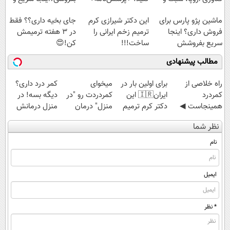
مقاوم | پرداخت
راحت بفروش
ماشین پژو پارس برای
این دکتر شیرازی کرم
جای بخیه داری؟؟ فقط
قسطی
فروش داری؟ اینجا
ترمیم زخم ایرانی را
در 3 هفته ترمیمش
سریع بفروشش
ساخت!!!
کن!😍
مطالب پیشنهادی
‌راه خلاصی از
برای اولین بار در
میخوای
کمر درد داری؟
کمردرد
ایران🇮🇷 این
کمردردت رو "در
دیگه بسه! در
همینجاست ◀
دکتر کرم ترمیم
منزل" درمان
منزل درمانش
فقط کافیه فرم
کننده 23 روزه
کنی؟ (◂فیلم +
کن
نظر شما
رو پر کنی!
ساخت!
◂پرسش‌نامه)
(◀پرسش‌نامه)
نام
ایمیل
* نظر