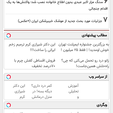
6
سنگ مزار اکبر عبدی بدون اطلاع خانواده نصب شد؛ واکنش‌ها به یک
اقدام جنجالی
7
جزئیات مورد بحث جدید از موشک خیبرشکن ایران (+عکس)
مطالب پیشنهادی
به بزرگترین جشنواره ایمپلنت تهران
این دکتر شیرازی کرم ترمیم زخم
خوش اومدید! | فقط ۲۵ میلیون !
ایرانی را ساخت!!!
زانو درد رو تحمل می‌کنی که چی؟
فروش اقساطی کفش چرم با
راه‌حلش همین‌جاست!
70درصد تخفیف
از سراسر وب
آموزش
کمر درد داری؟
این دکتر
تحلیلی
دیگه بسه! در
شیرازی
و
منزل درمانش
کرم
کاربردی
کن
ترمیم
وبگردی
درباره
(◀پرسش‌نامه)
زخم