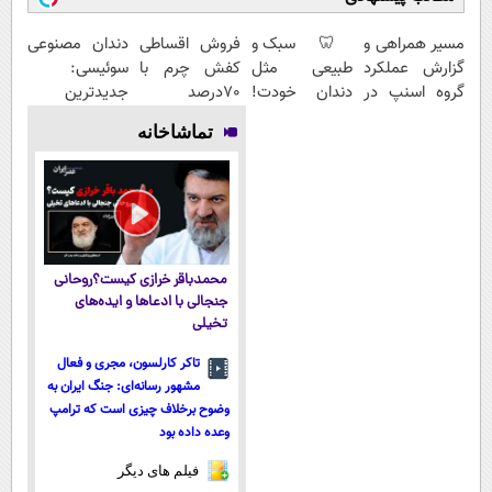
مسیر همراهی و
🦷 سبک و
فروش اقساطی
دندان مصنوعی
گزارش عملکرد
طبیعی مثل
کفش چرم با
سوئیسی:
گروه اسنپ در
دندان خودت!
70درصد
جدیدترین
۱۴۰۴
نصب آسان و
تخفیف
فناوری اروپا،
تماشاخانه
پرداخت
سبک و مقاوم |
اقساطی 💳 📍
پرداخت قسطی
تهران
محمدباقر خرازی کیست؟روحانی
جنجالی با ادعاها و ایده‌های
تخیلی
تاکر کارلسون، مجری و فعال
مشهور رسانه‌ای: جنگ ایران به
وضوح برخلاف چیزی است که ترامپ
وعده داده بود
فیلم های دیگر