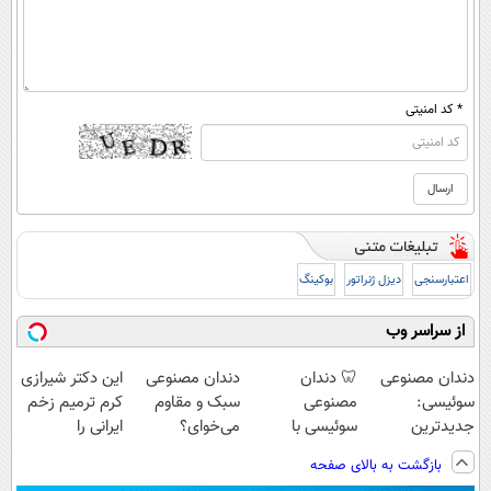
* کد امنیتی
اعتبارسنجی
دیزل ژنراتور
بوکینگ
از سراسر وب
دندان مصنوعی
🦷 دندان
دندان مصنوعی
این دکتر شیرازی
سوئیسی:
مصنوعی
سبک و مقاوم
کرم ترمیم زخم
جدیدترین
سوئیسی با
می‌خوای؟
ایرانی را
فناوری اروپا،
تکنولوژی
پرداخت اقساطی
ساخت!!!
بازگشت به بالای صفحه
سبک و مقاوم |
دیجیتال |
هم داریم!😍 |