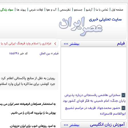
صفحه اول
تماس با ما
آرشیو
جستجو
نظرسنجی
آب و هوا
اوقات شرعی
پیوند ها
سواد زندگی
فیلم
بیشتر »»
عزاداری را اسلام وارد فرهنگ ایرانی کرد ی
فیلم
»
بین الملل
کد خبر
۱۱۵۵۲۴۸
رویترز به نقل از منابع پاکستانی اعلام کر
جرد کوشنر، برای مذاکره با ایران وارد اسلا
سخنرانی هاشمی رفسنجانی درباره پذیرش
پایان جنگ: امام خمینی به فکر فردای کشور بود
به استحضار همراهان فرهیخته عصر ایران می رسا
حضور محمدجواد ظریف در مراسم تشییع
پوزش ما را بپذیرید؛ قدرتان را می دانیم.
ابوالقاسم قاسم‌زاده
آموزش زبان انگلیسی
بیشتر »»
به امید روزهای خوب برای ایران عزیزمان.