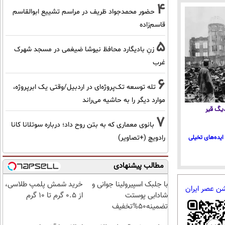
4
حضور محمدجواد ظریف در مراسم تشییع ابوالقاسم
قاسم‌زاده
5
زنِ بادیگارد محافظ نیوشا ضیغمی در مسجد شهرک
غرب
6
تله توسعه تک‌پروژه‌ای در اردبیل/وقتی یک ابرپروژه،
موارد دیگر را به حاشیه می‌راند
 دیگ قیر
7
بانوی معماری که به بتن روح داد؛ درباره سوتلانا کانا
ایده‌های تخیلی
رادویچ (+تصاویر)
مطالب پیشنهادی
با جلبک اسپیرولینا جوانی و
خرید شمش پلمپ طلاسی،
شن عصر ایران
شادابی پوستت
از ۰.۵ گرم تا ۱۰ گرم
تضمینه50%تخفیف