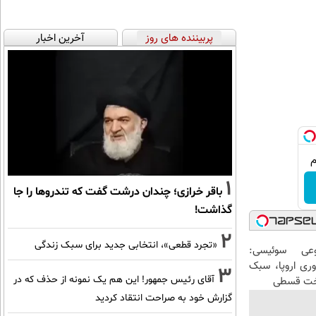
پربیننده های روز
آخرین اخبار
1
باقر خرازی؛ چندان درشت گفت که تندروها را جا
گذاشت!
2
«تجرد قطعی»، انتخابی جدید برای سبک زندگی
عی سوئیسی:
وری اروپا، سبک
3
آقای رئیس جمهور! این هم یک نمونه از حذف که در
اخت قسطی
گزارش خود به صراحت انتقاد کردید