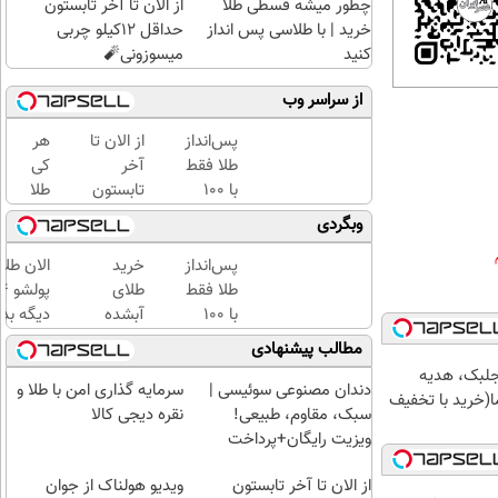
چطور میشه قسطی طلا
از الان تا آخر تابستون
خرید | با طلاسی پس انداز
حداقل 12کیلو چربی
کنید
میسوزونی🧨
از سراسر وب
پس‌انداز
از الان تا
هر
طلا فقط
آخر
کی
با ۱۰۰
تابستون
طلا
هزارتومان
حداقل
داره،
وبگردی
(امن و
12کیلو
غم
راحت)
چربی
نداره!
پس‌انداز
خرید
الان طلا
میسوزونی
😊💎
طلا فقط
طلای
🧨
(خرید
با ۱۰۰
آبشده
دیگه بده
طلا با
هزارتومان
حتی با
سرمایه‌گ
مطالب پیشنهادی
چند
(امن و
۱۰۰هزارتومان
طلا با ا
جلبک، هدیه
کلیک)
راحت)
بی‌بهره
دندان مصنوعی سوئیسی |
سرمایه گذاری امن با طلا و
(خرید با تخفیف
سبک، مقاوم، طبیعی!
نقره دیجی کالا
ویزیت رایگان+پرداخت
اقساطی😍
از الان تا آخر تابستون
ویدیو هولناک از جوان