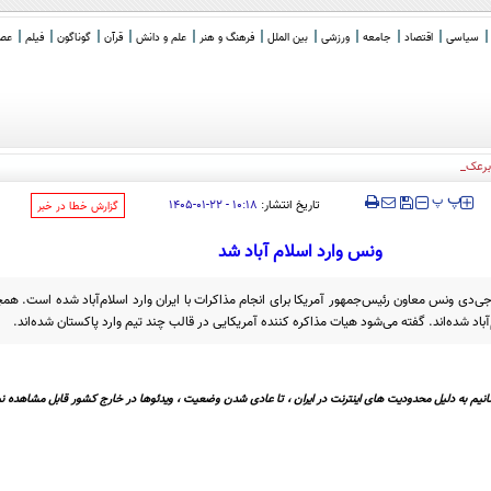
سیاسی
اقتصاد
جامعه
ورزشی
بین الملل
فرهنگ و هنر
علم و دانش
قرآن
گوناگون
فیلم
عصر 
ا برعکس؟
‍‍‍ پ
پ
تاریخ انتشار:
۱۰:۱۸ - ۲۲-۰۱-۱۴۰۵
‌گزارش خطا در خبر
ونس وارد اسلام آباد شد
د جی‌دی ونس معاون رئیس‌جمهور آمریکا برای انجام مذاکرات با ایران وارد اسلام‌آباد شده است. هم
م‌آباد شده‌اند. گفته می‌شود هیات مذاکره کننده آمریکایی در قالب چند تیم وارد پاکستان شده‌اند.
نیم به دلیل محدودیت های اینترنت در ایران ، تا عادی شدن وضعیت ، ویدئوها در خارج کشور قابل مشاهده نی