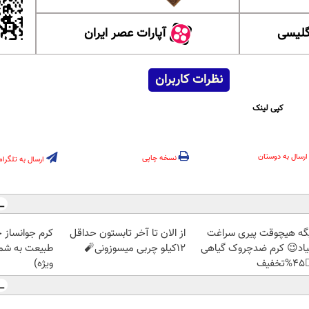
آپارات عصر ایران
آموزش
نظرات کاربران
کپی لینک
ارسال به دوستان
نسخه چاپی
ارسال به تلگرام
ز جلبک، هدیه
از الان تا آخر تابستون حداقل
دیگه هیچوقت پیری سرا
رید با تخفیف
12کیلو چربی میسوزونی🧨
نمیاد😉 کرم ضدچروک گیا
ویژه)
👈