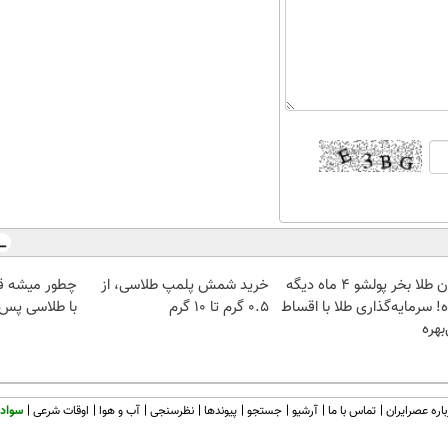
الان طلا بخر پولشو 4 ماه دیگه
خرید شمش پلمپ طلاسی، از
چطور میشه ق
! سرمایه‌گذاری طلا با اقساط
۰.۵ گرم تا ۱۰ گرم
با طلاسی پس ا
بهره
اره عصرایران
تماس با ما
آرشیو
جستجو
پیوندها
نظرسنجی
آب و هوا
اوقات شرعی
سواد 