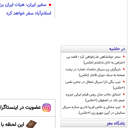
سفیر ایران: هیات ایران بر
اسلام‌آباد سفر خواهد کرد
در حاشیه
سحر دولتشاهی عذرخواهی کرد ؛ قصد بی
احترامی به اذان نداشتم (عکس)
بازیگران زن سریال «بامداد خمار» در پشت
صحنه به سبک دوران قاجار (عکس)
تیپ رنگی تارا سریال شغال در جشن نفس
(+عکس)
استایل جالب مدل روس فیلم ایرانی جزیره
جیمز باند در اصفهان (+عکس)
عضویت در اینستاگرام
تیپ مشکی و خاص فریبا نادری ستاره سریال
ستایش در آیین مهرورزی (+عکس)
باشگاه مغز
این لحظه با