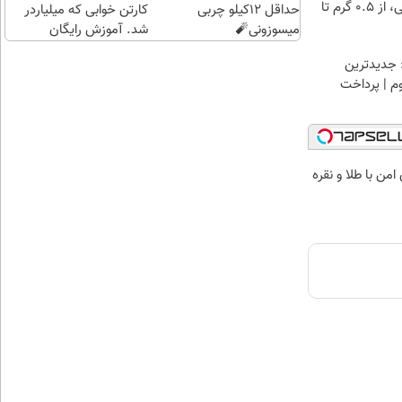
خرید شمش پلمپ طلاسی، از ۰.۵ گرم تا
حداقل 12کیلو چربی
کارتن خوابی که میلیاردر
میسوزونی🧨
شد. آموزش رایگان
 جدیدترین
وم | پرداخت
من با طلا و نقره