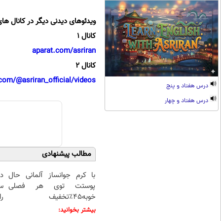
ویدئوهای دیدنی دیگر در کانال های
کانال 1
aparat.com/asriran
کانال 2
com/@asriran_official/videos
درس هفتاد و پنج
درس هفتاد و چهار
مطالب پیشنهادی
با کرم جوانساز آلمانی حال
د
پوستت توی هر فصلی
س
خوبه۴۵٪تخفیف
را
بیشتر بخوانید: