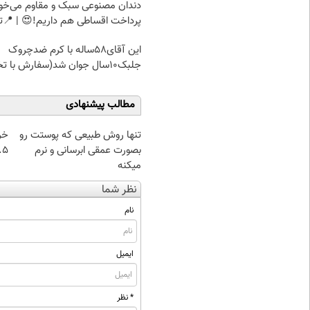
دندان مصنوعی سبک و مقاوم می‌خو
پرداخت اقساطی هم داریم!😍 | 📍ت
این آقای58ساله با کرم ضدچروک
جلبک10سال جوان شد(سفارش با تخفیف)
مطالب پیشنهادی
تنها روش طبیعی که پوستت رو
خر
بصورت عمقی ابرسانی و نرم
۰.۵ گرم تا
میکنه
نظر شما
نام
ایمیل
* نظر