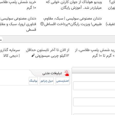
ای؟
ویدیو هولناک از جوان کارتن خوابی که
هران
میلیاردر شد. آموزش رایگان
۱۰ گرم
دندان مصنوعی سوئیسی | سبک، مقاوم،
دندان مصنوعی سوئیسی:
طبیعی! ویزیت رایگان+پرداخت اقساطی😍
فناوری اروپا، سبک و مقا
قسطی
ید شمش پلمپ طلاسی، از
از الان تا آخر تابستون حداقل
سرمایه گذاری ا
 ۱۰ گرم
12کیلو چربی میسوزونی🧨
| دیجی کالا
اعتبارسنجی
دیزل ژنراتور
بوکینگ