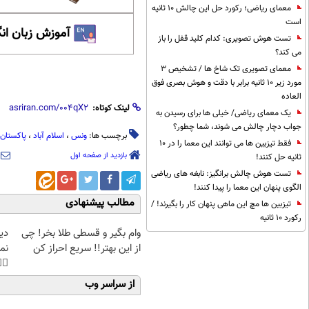
معمای ریاضی؛ رکورد حل این چالش 10 ثانیه
است
 زبان انگلیسی
تست هوش تصویری: کدام کلید قفل را باز
می کند؟
معمای تصویری تک شاخ ها / تشخیص 3
مورد زیر 10 ثانیه برابر با دقت و هوش بصری فوق
العاده
لینک کوتاه:
یک معمای ریاضی/ خیلی ها برای رسیدن به
جواب دچار چالش می شوند، شما چطور؟
پاکستان
،
اسلام آباد
،
ونس
برچسب ها:
فقط تیزبین ها می توانند این معما را در 10
بازدید از صفحه اول
ثانیه حل کنند!
تست هوش چالش برانگیز: نابغه های ریاضی
الگوی پنهان این معما را پیدا کنند!
مطالب پیشنهادی
تیزبین ها مچ این ماهی پنهان کار را بگیرند! /
رکورد 10 ثانیه
غت
وام بگیر و قسطی طلا بخر! چی
هی
از این بهتر!! سریع احراز کن
45%تخفیف
از سراسر وب