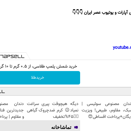
 آپارات و یوتیوب عصر ایران 👇👇👇
youtube.
خرید شمش پلمپ طلاسی، از ۰.۵ گرم تا ۱۰ گرم
خریدطلا
ندان مصنوعی سوئیسی |
دیگه هیچوقت پیری سراغت
دندان مصنو
بک، مقاوم، طبیعی! ویزیت
نمیاد😉 کرم ضدچروک گیاهی
جدیدترین فنا
یگان+پرداخت اقساطی😍
👈🏻45%تخفیف
و مقاوم | پرد
تماشاخانه