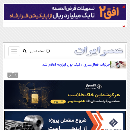
باز
نسخه اصلی
و
صفحه اول
جزئیات فعال‌سازی «کیف پول ایران» اعلام شد
بسته
تماس با ما
کردن
آرشیو
منو
جستجو
نظرسنجی
آب و هوا
اوقات شرعی
پیوند ها
سواد زندگی