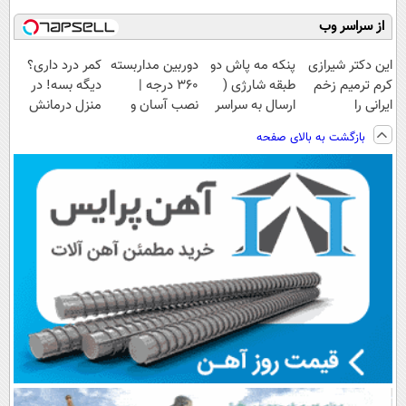
از سراسر وب
این دکتر شیرازی
پنکه مه پاش دو
دوربین مداربسته
کمر درد داری؟
کرم ترمیم زخم
طبقه شارژی (
360 درجه |
دیگه بسه! در
ایرانی را
ارسال به سراسر
نصب آسان و
منزل درمانش
ساخت!!!
کشور)
راحت
کن
بازگشت به بالای صفحه
(◀پرسش‌نامه)