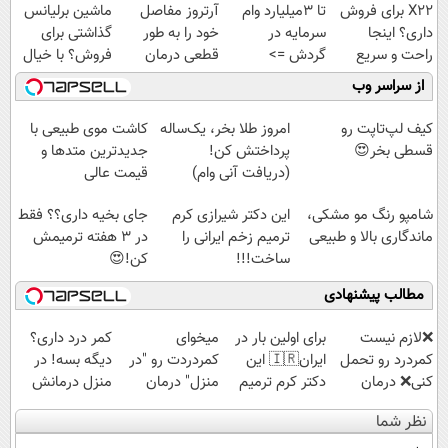
X22 برای فروش
تا 3میلیارد وام
آرتروز مفاصل
ماشین برلیانس
داری؟ اینجا
سرمایه در
خود را به طور
گذاشتی برای
راحت و سریع
گردش =>
قطعی درمان
فروش؟ با خیال
بفروشش
فروشگاهت رو
کنید!
راحت بفروش
از سراسر وب
ثبت کن
◗پرسش‌نامه◖
کیف لپ‌تاپت رو
امروز طلا بخر، یک‌ساله
کاشت موی طبیعی با
قسطی بخر😍
پرداختش کن!
جدیدترین متدها و
(دریافت آنی وام)
قیمت عالی
شامپو رنگ مو مشکی،
این دکتر شیرازی کرم
جای بخیه داری؟؟ فقط
ماندگاری بالا و طبیعی
ترمیم زخم ایرانی را
در 3 هفته ترمیمش
ساخت!!!
کن!😍
مطالب پیشنهادی
❌لازم نیست
برای اولین بار در
میخوای
کمر درد داری؟
کمردرد رو تحمل
ایران🇮🇷 این
کمردردت رو "در
دیگه بسه! در
کنی❌ درمان
دکتر کرم ترمیم
منزل" درمان
منزل درمانش
بدون جراحی و
کننده 23 روزه
کنی؟ (◂فیلم +
کن
نظر شما
قرص
ساخت!
◂پرسش‌نامه)
(◀پرسش‌نامه)