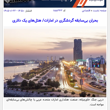
سیاسی
اقتصاد
صفحه نخست
»
اقتصادی
کد
۱۱۵۵۳۴۳
انتشار:
۱۴:۵۰ - ۲۲-۰۱-۱۴۰۵
جامعه
اقتصادی
بحران بی‌سابقه گردشگری در امارات/ هتل‌های یک دلاری
ورزشی
اجتماعی
خودرو
بین الملل
حوادث
فرهنگ و هنر
سیاست خارجی
سلامت
علم و دانش
یک برش دانایی
قرآن
فناوری و It
محیط زیست
گوناگون
علمی
سفر و تفریح
فیلم
سرگرمی
اخبار کریپتو
عصر ایران 2
اقتصاد
باشگاه مغز
آموزش زبان
خواندنی ها و دیدنی ها
ورزش
مجله تصویری سلاح
درپی جنگ خاورمیانه، صنعت هتلداری امارات متحده عربی با چالش‌های بی‌سابقه‌ای
داستان کوتاه
سیاست
مواجه است.