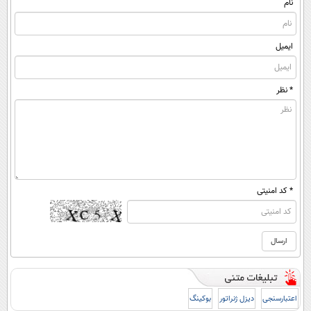
(پرسشنامه)
نام
ایمیل
* نظر
* کد امنیتی
اعتبارسنجی
دیزل ژنراتور
بوکینگ