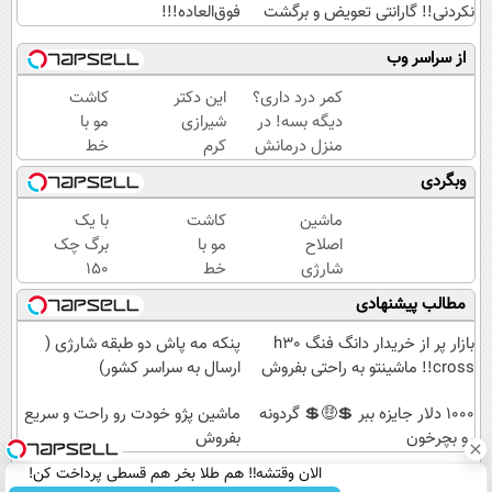
نکردنی!! گارانتی تعویض و برگشت
فوق‌العاده!!!
از سراسر وب
کمر درد داری؟
این دکتر
کاشت
دیگه بسه! در
شیرازی
مو با
منزل درمانش
کرم
خط
کن
ترمیم
رویش
وبگردی
(◀پرسش‌نامه)
زخم
طبیعی
ایرانی را
😍
ماشین
کاشت
با یک
ساخت!!!
اقساطی
اصلاح
مو با
برگ چک
بدون
شارژی
خط
150
بهره
(قیمت
رویش
میلیون
مطالب پیشنهادی
باورنکردنی
طبیعی
وام
تا امشب)
😍
تکنولایف
بازار پر از خریدار دانگ فنگ h30
پنکه مه پاش دو طبقه شارژی (
اقساطی
بگیر
cross!! ماشینتو به راحتی بفروش
ارسال به سراسر کشور)
بدون
1000 دلار جایزه ببر 💲🤑💲 گردونه
بهره
ماشین پژو خودت رو راحت و سریع
رو بچرخون
بفروش
الان وقتشه‼️ هم طلا بخر هم قسطی پرداخت کن!