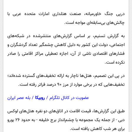
پیامک
سرگرمی
روانشناسی
درپی جنگ خاورمیانه، صنعت هتلداری امارات متحده عربی با
فناوری
چالش‌های بی‌سابقه‌ای مواجه است.
آشپزی
گوناگون
دانلود
به گزارش تسنیم، بر اساس گزارش‌های منتشرشده در شبکه‌های
حوادث
اجتماعی، دولت این کشور به دلیل کاهش چشمگیر تعداد گردشگران و
محیط زیست
فشارهای اقتصادی ناشی از آن، اجازه تعطیلی مراکز اقامتی را صادر
سلامت
نکرده است.
فرهنگی
در پی این تصمیم، هتل‌ها ناچار به ارائه تخفیف‌های گسترده شده‌اند؛
بین الملل
تخفیف‌هایی که در برخی موارد از مرز 90 درصد فراتر رفته است.
اجتماعی
عضویت در کانال تلگرام
/
روبیکا
/
بله عصر ایران
حیات وحش
طبق این گزارش‌ها، قیمت اقامت در اتاق‌های دو نفره هتل‌های لوکس
سیاست خارجی
دبی - از جمله یک مجموعه با چشم‌انداز برج خلیفه - به حدود 26 یورو
برای هر شب کاهش یافته است.