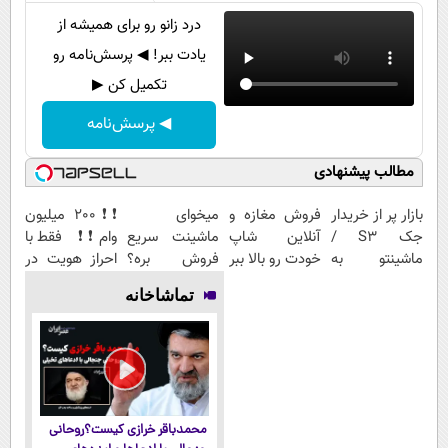
درد زانو رو برای همیشه از
یادت ببر! ◀ پرسش‌نامه رو
تکمیل کن ▶
◀ پرسش‌نامه
مطالب پیشنهادی
بازار پر از خریدار
فروش مغازه و
میخوای
❗❗200 میلیون
جک S3 /
آنلاین شاپ
ماشینت سریع
وام❗❗ فقط با
ماشینتو به
خودت رو بالا ببر
فروش بره؟
احراز هویت در
راحتی بفروش
تمام مراحل
آبان تتر
تماشاخانه
فروش ماشیت
رو به ما بسپر
محمدباقر خرازی کیست؟روحانی