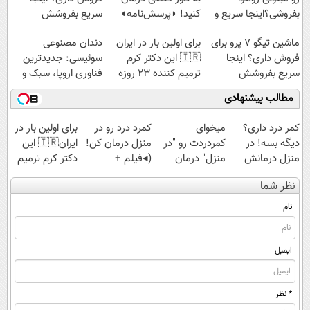
بفروشی؟اینجا سریع و
کنید! ◗پرسش‌نامه◖
سریع بفروشش
راحت بفروش
ماشین تیگو 7 پرو برای
برای اولین بار در ایران
دندان مصنوعی
فروش داری؟ اینجا
🇮🇷 این دکتر کرم
سوئیسی: جدیدترین
سریع بفروشش
ترمیم کننده 23 روزه
فناوری اروپا، سبک و
ساخت!
مقاوم | پرداخت
مطالب پیشنهادی
قسطی
کمر درد داری؟
میخوای
کمرد درد رو در
برای اولین بار در
دیگه بسه! در
کمردردت رو "در
منزل درمان کن!
ایران🇮🇷 این
منزل درمانش
منزل" درمان
(◂فیلم +
دکتر کرم ترمیم
کن
کنی؟ (◂فیلم +
پرسش‌نامه)
کننده 23 روزه
نظر شما
(◀پرسش‌نامه)
◂پرسش‌نامه)
ساخت!
نام
ایمیل
* نظر