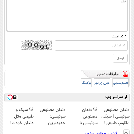
* کد امنیتی
اعتبارسنجی
دیزل ژنراتور
بوکینگ
از سراسر وب
دندان مصنوعی
🦷 دندان
دندان مصنوعی
🦷 سبک و
سوئیسی | سبک،
مصنوعی
سوئیسی:
طبیعی مثل
مقاوم، طبیعی!
سوئیسی با
جدیدترین
دندان خودت!
ویزیت
تکنولوژی
فناوری اروپا،
نصب آسان و
بازگشت به بالای صفحه