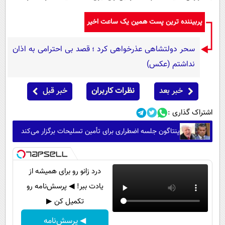
پربیننده ترین پست همین یک ساعت اخیر
سحر دولتشاهی عذرخواهی کرد ؛ قصد بی احترامی به اذان
نداشتم (عکس)
خبر بعد
نظرات کاربران
خبر قبل
اشتراک گذاری :
پنتاگون جلسه اضطراری برای تأمین تسلیحات برگزار می‌کند
درد زانو رو برای همیشه از
یادت ببر! ◀ پرسش‌نامه رو
تکمیل کن ▶
◀ پرسش‌نامه