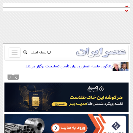
باز
نسخه اصلی
و
صفحه اول
پنتاگون جلسه اضطراری برای تأمین تسلیحات برگزار می‌کند
بسته
تماس با ما
کردن
آرشیو
منو
جستجو
نظرسنجی
آب و هوا
اوقات شرعی
پیوند ها
سواد زندگی