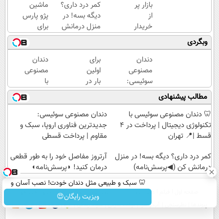
بازار پر
کمر درد داری؟
ماشین
از
دیگه بسه! در
پژو پارس
خریدار
منزل درمانش
برای
جک
کن
فروش
وبگردی
S3 /
(◀پرسش‌نامه)
داری؟
ماشینتو
اینجا
دندان
برای
دندان
به
سریع
مصنوعی
اولین
مصنوعی
راحتی
بفروشش
سوئیسی:
بار در
با
بفروش
جدیدترین
ایران
تکنولوژی
مطالب پیشنهادی
فناوری
🇮🇷
دیجیتال
اروپا،
این
سوئیسی
🦷 دندان مصنوعی سوئیسی با
دندان مصنوعی سوئیسی:
سبک و
دکتر
🇨🇭
تکنولوژی دیجیتال | پرداخت در 4
جدیدترین فناوری اروپا، سبک و
مقاوم |
کرم
قسط |📍 تهران
مقاوم | پرداخت قسطی
پرداخت
ترمیم
قسطی
کمر درد داری؟ دیگه بسه! در منزل
کننده
آرتروز مفاصل خود را به طور قطعی
درمانش کن (◀پرسش‌نامه)
23
درمان کنید! ◗پرسش‌نامه◖
روزه
🦷 سبک و طبیعی مثل دندان خودت! نصب آسان و
ساخت!
صفحه اول
فیلم
عصر ایران۲
درباره عصرایران
تماس با ما
آرشیو
جستجو
پرداخت اقساطی 💳 📍 تهران
ویزیت رایگان😍
پیوندها
نظرسنجی
آب و هوا
اوقات شرعی
سواد زندگی