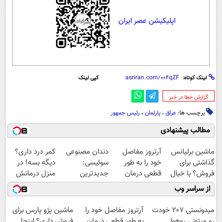
اپلیکیشن عصر ایران
لینک کوتاه:
کپی لینک
‌گزارش خطا در خبر
برچسب ها:
عراق
،
پارلمان
،
رئیس جمهور
مطالب پیشنهادی
ماشین برلیانس
آرتروز مفاصل
دندان مصنوعی
کمر درد داری؟
گذاشتی برای
خود را به طور
سوئیسی:
دیگه بسه! در
فروش؟ با خیال
قطعی درمان
جدیدترین
منزل درمانش
راحت بفروش
کنید!
فناوری اروپا،
کن
از سراسر وب
◗پرسش‌نامه◖
سبک و مقاوم |
(◀پرسش‌نامه)
پرداخت قسطی
میدونستی 207 خودت
آرتروز مفاصل خود را
ماشین پژو پارس برای
رو میتونی روهوا
به طور قطعی درمان
فروش داری؟ اینجا