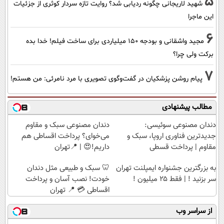
5
شهید لاریجانی چگونه ردیابی شد؟ روایت تازه سردار کوثری از جزئیات
این ماجرا
6
مجید واشقانی و بودجه 150 میلیاردی برای ساخت فیلم! خدا بده
برکت ولی چرا؟
7
پیام روشن پزشکیان در گفت‌و‌گوی تصویری با مرد نامرئی: من هستم!
مطالب پیشنهادی
دندان مصنوعی سوئیسی:
دندان مصنوعی سبک و مقاوم
جدیدترین فناوری اروپا، سبک و
می‌خوای؟ پرداخت اقساطی هم
مقاوم | پرداخت قسطی
داریم!😍 | 📍تهران
به بزرگترین جشنواره ایمپلنت تهران
🦷 سبک و طبیعی مثل دندان
سر بزنید ! | فقط ۲۵ میلیون !
خودت! نصب آسان و پرداخت
اقساطی 💳 📍 تهران
از سراسر وب