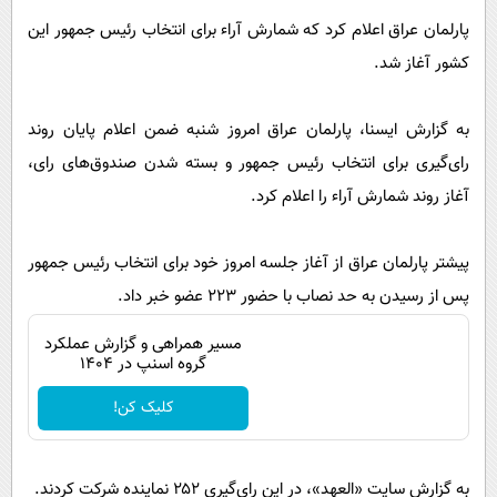
پیامک
سرگرمی
پارلمان عراق اعلام کرد که شمارش آراء برای انتخاب رئیس جمهور این
روانشناسی
فناوری
کشور آغاز شد.
آشپزی
گوناگون
به گزارش ایسنا، پارلمان عراق امروز شنبه ضمن اعلام پایان روند
دانلود
حوادث
رای‌گیری برای انتخاب رئیس جمهور و بسته شدن صندوق‌های رای،
محیط زیست
آغاز روند شمارش آراء را اعلام کرد.
سلامت
فرهنگی
پیشتر پارلمان عراق از آغاز جلسه امروز خود برای انتخاب رئیس جمهور
پس از رسیدن به حد نصاب با حضور ۲۲۳ عضو خبر داد.
بین الملل
اجتماعی
مسیر همراهی و گزارش عملکرد
گروه اسنپ در ۱۴۰۴
حیات وحش
کلیک کن!
سیاست خارجی
به گزارش سایت «العهد»، در این رای‌گیری ۲۵۲ نماینده شرکت کردند.