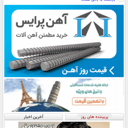
رایگان+پرداخت
دیجیتال |
سبک و مقاوم |
پرداخت اقساطی
اقساطی😍
پرداخت در 4
پرداخت قسطی
💳 📍 تهران
قسط |📍 تهران
پربیننده های روز
آخرین اخبار