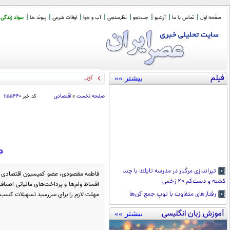
صفحه اول
تماس با ما
آرشیو
جستجو
نظرسنجی
آب و هوا
اوقات شرعی
پیوند ها
سواد زندگی
فیلم
بیشتر »»
آقای رئیس جمهور! ا
_
صفحه نخست
»
اقتصادی
کد خبر
۱۱۵۵۴۴۰
د
تیراندازی مرگبار در مدرسه تایلند با چند
فاطمه مقصودی، عضو کمیسیون اقتصادی مج
کشته و دست‌کم ۲۰ زخمی
اقساط وام‌ها و پرداخت‌های مالیاتی اصناف ش
مهلت لازم را برای سررسید تسهیلات کسب‌و
رفتار‌های متفاوت با توپ جمع کن‌ها
آموزش زبان انگلیسی
بیشتر »»