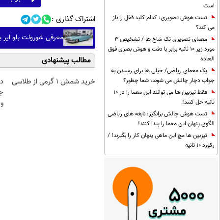
است
تست هوش تصویری: کدام کلید قفل را باز
اشتراک گذاری :
می کند؟
معرفی شورولت بلو ایر با موتور
معمای تصویری تک شاخ ها / تشخیص 3
مورد زیر 10 ثانیه برابر با دقت و هوش بصری فوق
العاده
مطالب پیشنهادی
یک معمای ریاضی/ خیلی ها برای رسیدن به
جواب دچار چالش می شوند، شما چطور؟
خرید شمش 1 گرمی از طلاسی
د
ج
فقط تیزبین ها می توانند این معما را در 10
ثانیه حل کنند!
و 
تست هوش چالش برانگیز: نابغه های ریاضی
الگوی پنهان این معما را پیدا کنند!
تیزبین ها مچ این ماهی پنهان کار را بگیرند! /
رکورد 10 ثانیه