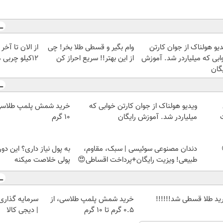
دیو هولناک از جوان کارتن
وام بگیر و قسطی طلا بخر! چی
از الان تا آخ
ابی که میلیاردر شد. آموزش
از این بهتر!! سریع احراز کن
12کیلو چربی میسوزونی🧨
گان
ویدیو هولناک از جوان کارتن خوابی که
میلیاردر شد. آموزش رایگان
۱۰ گرم
دندان مصنوعی سوئیسی | سبک، مقاوم،
به پول نیاز داری؟ این دور
طبیعی! ویزیت رایگان+پرداخت اقساطی😍
پولی خلاصت میکنه
ید طلا قسطی شد!!!!!!
خرید شمش پلمپ طلاسی، از
سرمایه گذاری ا
۰.۵ گرم تا ۱۰ گرم
| دیجی کالا