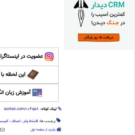
عضویت در اینستاگرام
این لحظه با
آموزش زبان ان
لینک کوتاه:
برچسب ها:
اقساط وام
،
اصناف
،
کمیسی
بازدید از صفحه اول