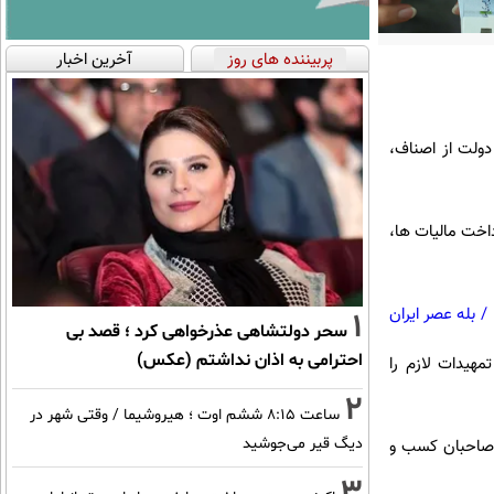
پربیننده های روز
آخرین اخبار
ولت از اصناف،
رداخت مالیات ها،
/
بله عصر ایران
1
سحر دولتشاهی عذرخواهی کرد ؛ قصد بی
احترامی به اذان نداشتم (عکس)
هیدات لازم را
2
ساعت ۸:۱۵ ششم اوت ؛ هیروشیما / وقتی شهر در
دیگ قیر می‌جوشید
 صاحبان کسب و
3