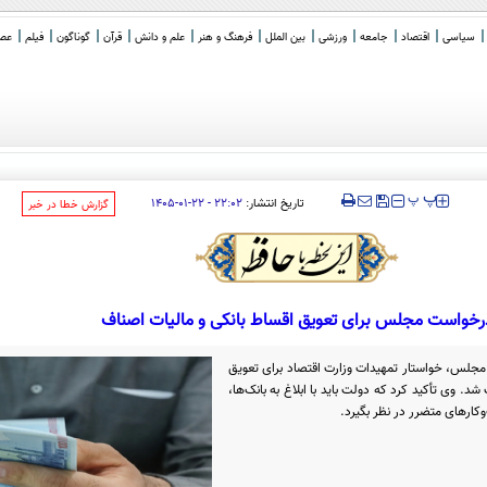
سیاسی
اقتصاد
جامعه
ورزشی
بین الملل
فرهنگ و هنر
علم و دانش
قرآن
گوناگون
فیلم
عصر 
‍‍‍ پ
پ
تاریخ انتشار:
۲۲:۰۲ - ۲۲-۰۱-۱۴۰۵
‌گزارش خطا در خبر
رخواست مجلس برای تعویق اقساط بانکی و مالیات اصناف
لس، خواستار تمهیدات وزارت اقتصاد برای تعویق
د. وی تأکید کرد که دولت باید با ابلاغ به بانک‌ها،
کارهای متضرر در نظر بگیرد.