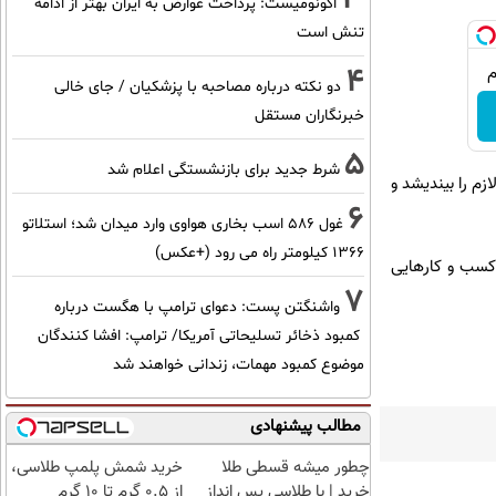
اکونومیست: پرداخت عوارض به ایران بهتر از ادامه
تنش است
4
دو نکته درباره مصاحبه با پزشکیان / جای خالی
خبرنگاران مستقل
5
شرط جدید برای بازنشستگی اعلام شد
زم را بیندیشد و
6
غول 586 اسب بخاری هواوی وارد میدان شد؛ استلاتو
1366 کیلومتر راه می رود (+عکس)
کسب و کارهایی
7
واشنگتن پست: دعوای ترامپ با هگست درباره
کمبود ذخائر تسلیحاتی آمریکا/ ترامپ: افشا کنندگان
موضوع کمبود مهمات، زندانی خواهند شد
مطالب پیشنهادی
چطور میشه قسطی طلا
خرید شمش پلمپ طلاسی،
خرید | با طلاسی پس انداز
از ۰.۵ گرم تا ۱۰ گرم