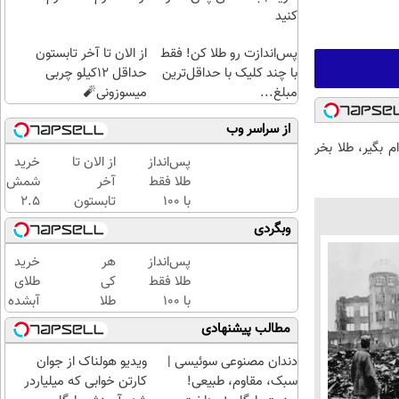
کنید
پس‌اندازت رو طلا کن! فقط
از الان تا آخر تابستون
با چند کلیک با حداقل‌ترین
حداقل 12کیلو چربی
مبلغ...
میسوزونی🧨
از سراسر وب
 بگیر، طلا بخر
پس‌انداز
از الان تا
خرید
طلا فقط
آخر
شمش
با ۱۰۰
تابستون
2.5
هزارتومان
حداقل
گرمی
وبگردی
(امن و
12کیلو
از
راحت)
چربی
طلاسی
پس‌انداز
هر
خرید
میسوزونی
😍
طلا فقط
کی
طلای
🧨
با ۱۰۰
طلا
آبشده
هزارتومان
داره،
حتی با
مطالب پیشنهادی
(امن و
غم
۱۰۰هزارتومان
راحت)
نداره!
دندان مصنوعی سوئیسی |
ویدیو هولناک از جوان
😊💎
سبک، مقاوم، طبیعی!
کارتن خوابی که میلیاردر