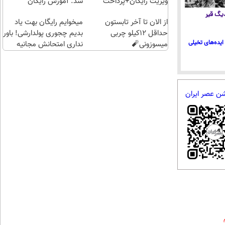
(خرید
ویزیت رایگان+پرداخت
شد. آموزش رایگان
طلا با
اقساطی😍
 دیگ قیر
از الان تا آخر تابستون
چند
میخوایم رایگان بهت یاد
حداقل 12کیلو چربی
کلیک)
بدیم چجوری پولدارشی! باور
ایده‌های تخیلی
میسوزونی🧨
نداری امتحانش مجانیه
شن عصر ایران