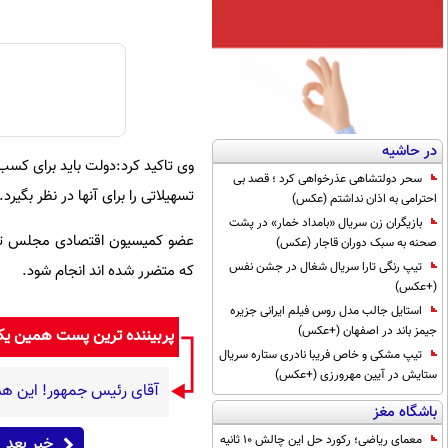
در حاشیه
وی تاکید کرد:دولت باید برای کسب 
سحر دولتشاهی عذرخواهی کرد ؛ قصد بی
تسهیلاتی را برای آنها در نظر بگیرد.
احترامی به اذان نداشتم (عکس)
بازیگران زن سریال «بامداد خمار» در پشت
عضو کمیسیون اقتصادی مجلس تصر
صحنه به سبک دوران قاجار (عکس)
تیپ رنگی تارا سریال شغال در جشن نفس
که متضرر شده اند انجام شود.
(+عکس)
استایل جالب مدل روس فیلم ایرانی جزیره
جیمز باند در اصفهان (+عکس)
پربیننده ترین پست همین ی
تیپ مشکی و خاص فریبا نادری ستاره سریال
ستایش در آیین مهرورزی (+عکس)
آقای رئیس جمهور! این هم
باشگاه مغز
معمای ریاضی؛ رکورد حل این چالش 10 ثانیه
خبر بعد