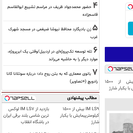
4
حضور محمدجواد ظریف در مراسم تشییع ابوالقاسم
قاسم‌زاده
5
زنِ بادیگارد محافظ نیوشا ضیغمی در مسجد شهرک
غرب
6
تله توسعه تک‌پروژه‌ای در اردبیل/وقتی یک ابرپروژه،
موارد دیگر را به حاشیه می‌راند
7
بانوی معماری که به بتن روح داد؛ درباره سوتلانا کانا
IM LS9 بیش از 1500
رادویچ (+تصاویر)
با یکبار شارژ
مطالب پیشنهادی
IM LS9 بیش از 1500
بازدید از IM LS7 لوکس
کیلومترپیمایش با یکبار
ترین شاسی بلند برقی ایران
شارژ
در باشگاه انقلاب