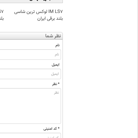
IM LS7 لوکس ترین شاسی
بلند برقی ایران
بلن
نظر شما
نام
ایمیل
* نظر
* کد امنیتی