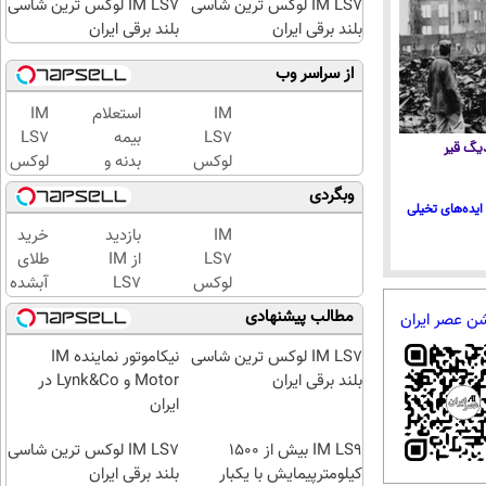
IM LS7 لوکس ترین شاسی
IM LS7 لوکس ترین شاسی
بلند برقی ایران
بلند برقی ایران
از سراسر وب
IM
استعلام
IM
LS7
بیمه
LS7
 دیگ قیر
لوکس
بدنه و
لوکس
ترین
شخص
ترین
وبگردی
شاسی
ثالث با
شاسی
ایده‌های تخیلی
بلند
یدک
بلند
IM
بازدید
خرید
برقی
دات
برقی
LS7
از IM
طلای
ایران
کام؛
ایران
لوکس
LS7
آبشده
ثبت نام
ترین
لوکس
حتی با
مطالب پیشنهادی
شن عصر ایران
کن
شاسی
ترین
۱۰۰هزارتومان
بلند
شاسی
IM LS7 لوکس ترین شاسی
نیکاموتور نماینده IM
برقی
بلند
بلند برقی ایران
Motor و Lynk&Co در
ایران
برقی
ایران
ایران
IM LS9 بیش از 1500
در
IM LS7 لوکس ترین شاسی
کیلومترپیمایش با یکبار
باشگاه
بلند برقی ایران