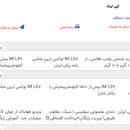
کپی لینک
بیا
،
سنتکام
ارسال به دوستان
نسخه چاپی
ارسال به تلگرام
ید شمش پلمپ طلاسی، از
IM LS7 لوکس ترین شاسی
 ۱۰ گرم
بلند برقی ایران
کیلومترپیمایش
IM LS9 بیش از 1500 کیلومترپیمایش با
IM LS7 لوکس ترین شاسی بلند برقی ایران
یکبار شارژ
دندان مصنوعی سوئیسی | سبک، مقاوم،
ویدیو هولناک از جوان کا
طبیعی! ویزیت رایگان+پرداخت اقساطی😍
میلیاردر شد. آموزش رایگ