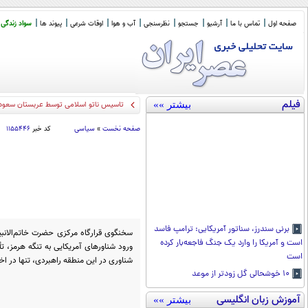
صفحه اول
تماس با ما
آرشیو
جستجو
نظرسنجی
آب و هوا
اوقات شرعی
پیوند ها
سواد زندگی
فیلم
بیشتر »»
تاسیس ناتو اسلامی توسط عربستان سعودی،
صفحه نخست
»
سیاسی
کد خبر
۱۱۵۵۴۴۶
برنی سندرز، سناتور آمریکایی: ترامپ فاسد
سخنگوی قرارگاه مرکزی حضرت خاتم‌الانبیا
است و آمریکا را وارد یک جنگ فاجعه‌بار کرده
ورود شناورهای آمریکایی به تنگه هرمز، تأ
است
شناوری در این منطقه راهبردی، تنها در ا
۱۰ خوشحالی گل زودتر از موعد
آموزش زبان انگلیسی
بیشتر »»