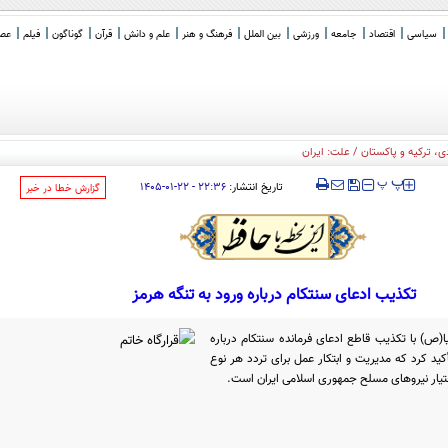
سیاسی
اقتصاد
جامعه
ورزشی
بین الملل
فرهنگ و هنر
علم و دانش
قرآن
گوناگون
فیلم
عصر 
 ترکیه و پاکستان / علت: ایران
‍‍‍ پ
پ
تاریخ انتشار:
۲۲:۳۶ - ۲۲-۰۱-۱۴۰۵
‌گزارش خطا در خبر
تکذیب ادعای سنتکام درباره ورود به تنگه هرمز
(ص) با تکذیب قاطع ادعای فرمانده سنتکام درباره
کید کرد که مدیریت و ابتکار عمل برای تردد هر نوع
ختیار نیروهای مسلح جمهوری اسلامی ایران است.