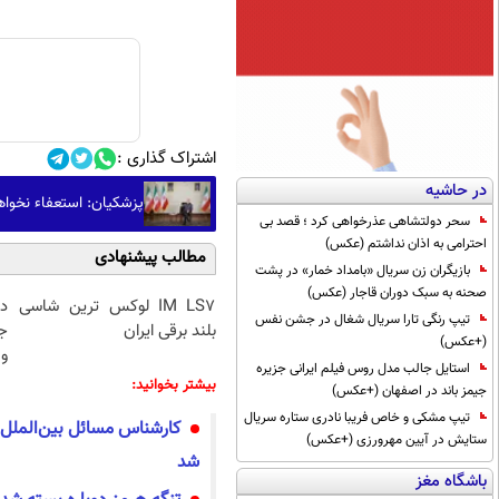
اشتراک گذاری :
در حاشیه
پزشکیان: استعفاء نخواه
سحر دولتشاهی عذرخواهی کرد ؛ قصد بی
احترامی به اذان نداشتم (عکس)
مطالب پیشنهادی
بازیگران زن سریال «بامداد خمار» در پشت
صحنه به سبک دوران قاجار (عکس)
IM LS7 لوکس ترین شاسی
د
تیپ رنگی تارا سریال شغال در جشن نفس
بلند برقی ایران
ج
(+عکس)
و 
استایل جالب مدل روس فیلم ایرانی جزیره
بیشتر بخوانید:
جیمز باند در اصفهان (+عکس)
تیپ مشکی و خاص فریبا نادری ستاره سریال
کارشناس مسائل بین‌الملل: 
ستایش در آیین مهرورزی (+عکس)
شد
باشگاه مغز