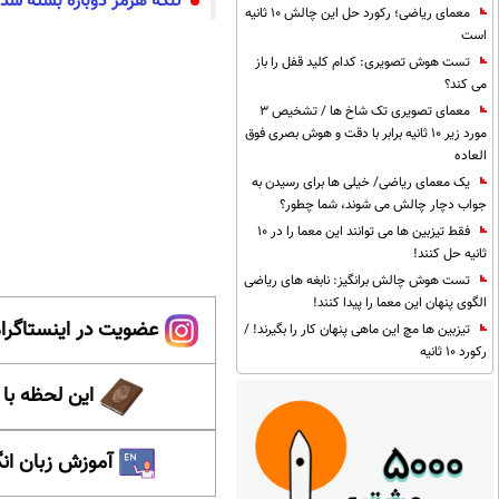
تنگه هرمز دوباره بسته شد
معمای ریاضی؛ رکورد حل این چالش 10 ثانیه
است
تست هوش تصویری: کدام کلید قفل را باز
می کند؟
معمای تصویری تک شاخ ها / تشخیص 3
مورد زیر 10 ثانیه برابر با دقت و هوش بصری فوق
العاده
یک معمای ریاضی/ خیلی ها برای رسیدن به
جواب دچار چالش می شوند، شما چطور؟
فقط تیزبین ها می توانند این معما را در 10
ثانیه حل کنند!
تست هوش چالش برانگیز: نابغه های ریاضی
الگوی پنهان این معما را پیدا کنند!
عضویت در اینستاگرام
تیزبین ها مچ این ماهی پنهان کار را بگیرند! /
رکورد 10 ثانیه
این لحظه با
آموزش زبان ان