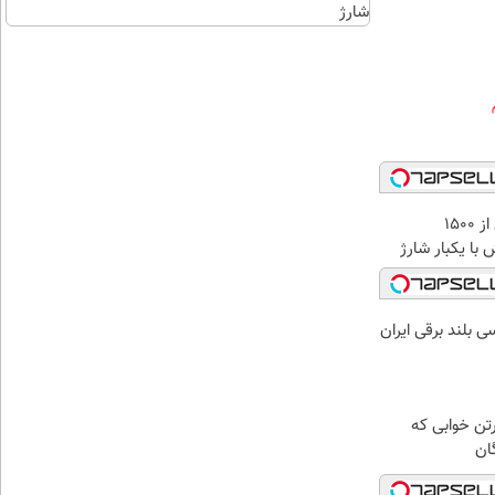
شارژ
انقلاب
IM LS9 بیش از 1500
 با یکبار شارژ
رتن خوابی که
ان