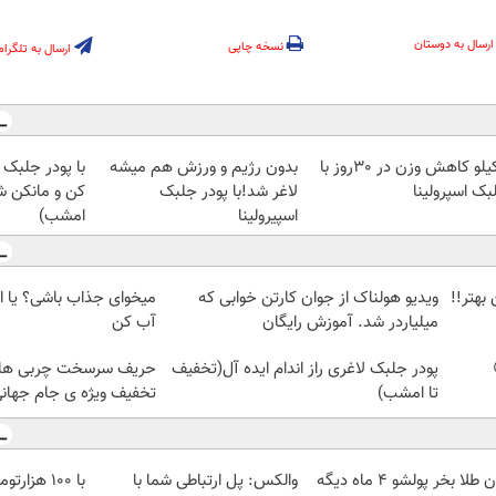
ارسال به دوستان
نسخه چاپی
ارسال به تلگرام
7کیلو کاهش وزن در 30روز با
بدون رژیم و ورزش هم میشه
با پودر جلبک 
بک اسپرولینا
لاغر شد!با پودر جلبک
کن و مانکن ش
اسپیرولینا
امشب)
بهتر!!
ویدیو هولناک از جوان کارتن خوابی که
میخوای جذاب باشی؟ یا ا
میلیاردر شد. آموزش رایگان
آب کن
پودر جلبک لاغری راز اندام ایده آل(تخفیف
حریف سرسخت چربی های 
تا امشب)
تخفیف ویژه ی جام جهان
الان طلا بخر پولشو 4 ماه دیگه
والکس: پل ارتباطی شما با
با ۱۰۰ هزا