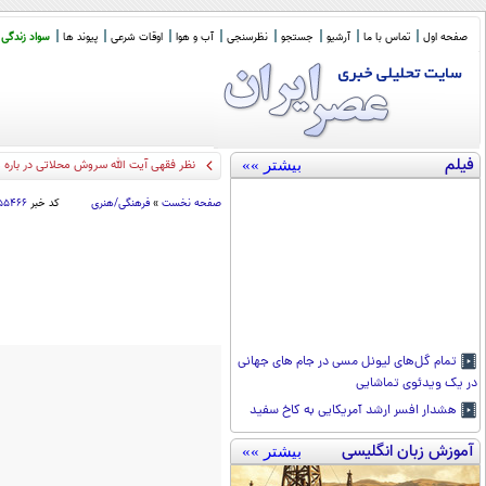
صفحه اول
تماس با ما
آرشیو
جستجو
نظرسنجی
آب و هوا
اوقات شرعی
پیوند ها
سواد زندگی
فیلم
بیشتر »»
امروز با سع
_
صفحه نخست
»
فرهنگی/هنری
کد خبر
۱۵۵۴۶۶
تمام گل‌های لیونل مسی در جام های جهانی
در یک ویدئوی تماشایی
هشدار افسر ارشد آمریکایی به کاخ سفید
آموزش زبان انگلیسی
بیشتر »»