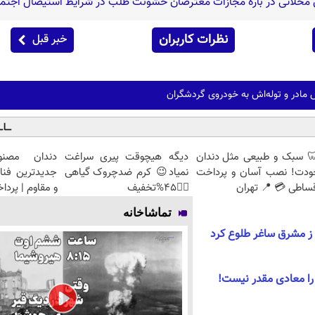
 محلاتی در باره مجازات معترضان خشونت طلب در شرایط استیصال اجتم
نظرات کاربران
خبر قبل
 مادر و توله‌اش به خودروی گردشگران
 سبک و طبیعی مثل دندان
دیگه هیچوقت پیری سراغت
دندان مصنو
ودت! نصب آسان و پرداخت
نمیاد😉 کرم ضدچروک گیاهی
جدیدترین فنا
ساطی 💳 📍 تهران
👈🏻45%تخفیف
و مقاوم | پرد
تماشاخانه
 ز مشرق ساغر طلوع کرد
م را معادی مقدر نیست!