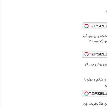
شکم و پهلوتو آب
و (تخفیف تا
ین روش چربیاتو
شکم و پهلو با
ی
رتومن طلا بخرید، اون