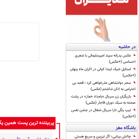
در حاشیه
عکس پدرانه سپند امیرسلیمانی با شعری
احساسی (+عکس)
استایل شیک لیندا کیانی در اکران ماه پنهان
(+عکس)
سحر دولتشاهی عذرخواهی کرد ؛ قصد بی
احترامی به اذان نداشتم (عکس)
بازیگران زن سریال «بامداد خمار» در پشت
صحنه به سبک دوران قاجار (عکس)
تیپ رنگی تارا سریال شغال در جشن نفس
(+عکس)
پربیننده ترین پست همین ی
باشگاه مغز
چالش بینایی؛ اگر تیزبین و سریع هستی