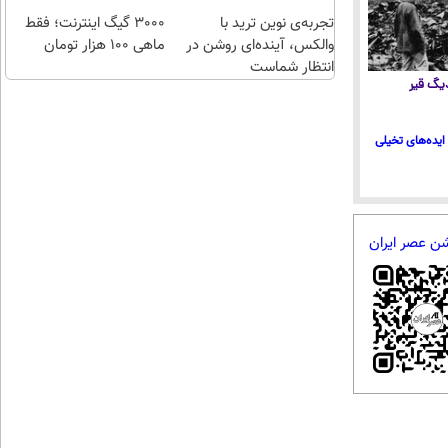
ترمیم
هزارتومان!!
تجربه‌ی نوین ترید با
3000 گیگ اینترنت؛ فقط
کننده
والکس، آینده‌ای روشن در
ماهی 100 هزار تومان
23
انتظار شماست
روزه
 دیگ قیر
ساخت!
ایده‌های تخیلی
شن عصر ایران