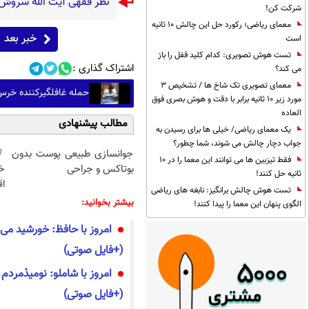
نظر فقهی آیت الله سروش
شرکت کن!
معمای ریاضی؛ رکورد حل این چالش 10 ثانیه
خبر بعد
است
تست هوش تصویری: کدام کلید قفل را باز
اشتراک گذاری :
می کند؟
معمای تصویری تک شاخ ها / تشخیص 3
حمله غافلگیرکننده خرس
مورد زیر 10 ثانیه برابر با دقت و هوش بصری فوق
العاده
مطالب پیشنهادی
یک معمای ریاضی/ خیلی ها برای رسیدن به
جواب دچار چالش می شوند، شما چطور؟
جوانسازی طبیعی پوست بدون
فقط تیزبین ها می توانند این معما را در 10
بوتاکس و جراحی
خ
ثانیه حل کنند!
اق
تست هوش چالش برانگیز: نابغه های ریاضی
بیشتر بخوانید:
الگوی پنهان این معما را پیدا کنند!
امروز با حافظ: خورشید می
(+فایل صوتی)
امروز با شاملو: نومیدْمرد
(+فایل صوتی)