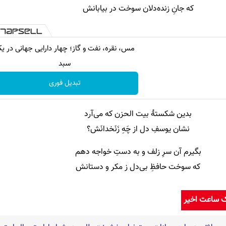
که جانِ زنده‌دلان سوخت در بیابانش
مس، نقره، نفت و گاز؛ چهار دارایی جهانی در ی
سبد
تبدیل فوری
بدین شکستهٔ بیت الحزن که می‌آرد
نشان یوسفِ دل از چَهِ زَنَخدانَش؟
بگیرم آن سرِ زلف و به دستِ خواجه دهم
که سوخت حافظِ بی‌دل ز مکر و دستانش
ک ساعت اخیر