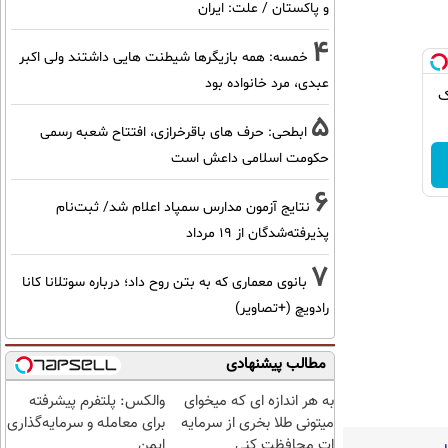
و پاکستان / علت: ایران
4
خمسه: همه بازیگرها شیطنت هایی داشتند ولی اکبر
عبدی، مرد خانواده بود
ک
5
ابطحی: حرف های باقرخرازی، افتتاح شعبه رسمی
حکومت اسلامی داعش است
6
نتایج آزمون مدارس سمپاد اعلام شد/ ثبت‌نام
پذیرفته‌شدگان از ۱۹ مرداد
7
بانوی معماری که به بتن روح داد؛ درباره سوتلانا کانا
رادویچ (+تصاویر)
مطالب پیشنهادی
به هر اندازه ای که میخوای
والکس: پلتفرم پیشرفته
میتونی طلا بخری از سرمایه
برای معامله و سرمایه‌گذاری
ات محافظت کنی
ایمن