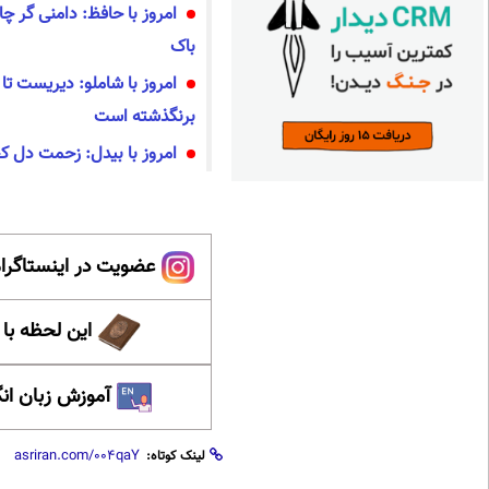
امروز با حافظ: دامنی گر چ
باک
امروز با شاملو: دیریست تا 
برنگذشته است
امروز با بیدل: زحمت دل کج
عضویت در اینستاگرام
این لحظه با
آموزش زبان ان
لینک کوتاه: