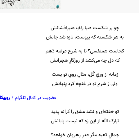
چو بر شکست صبا زلفِ عنبرافشانش
به هر شکسته که پیوست، تازه شد جانش
کجاست همنفسی؟ تا به شرح عرضه دَهَم
که دل چه می‌کشد از روزگارِ هجرانش
زمانه از ورقِ گُل، مثالِ رویِ تو بست
ولی ز شرمِ تو در غنچه کرد پنهانش
عضویت در کانال تلگرام
/
روبیکا
تو خفته‌ای و نشد عشق را کرانه پدید
تبارک الله از این رَه که نیست پایانش
جمالِ کعبه مگر عذرِ رهروان خواهد؟