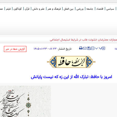
سیاسی
اقتصاد
جامعه
ورزشی
بین الملل
فرهنگ و هنر
علم و دانش
قرآن
گوناگون
فیلم
عصر 
‍‍‍ پ
پ
تاریخ انتشار:
۰۷:۲۳ - ۲۳-۰۱-۱۴۰۵
۱
‌گزارش خطا در خبر
امروز با حافظ: تبارک الله از این رَه که نیست پایانش