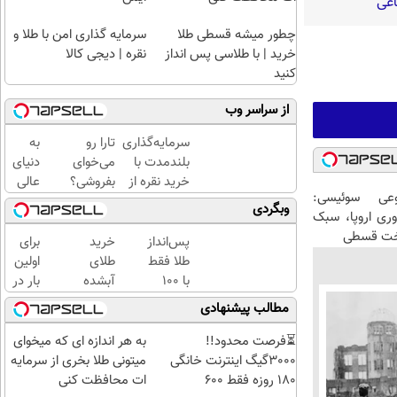
اعی
چطور میشه قسطی طلا
سرمایه گذاری امن با طلا و
خرید | با طلاسی پس انداز
نقره | دیجی کالا
کنید
از سراسر وب
سرمایه‌گذاری
تارا رو
به
بلندمدت با
می‌خوای
دنیای
خرید نقره از
بفروشی؟
عالی
عی سوئیسی:
دیجی‌کالا
با
بازار
وبگردی
وری اروپا، سبک
خودرو۴۵
والکس
اخت قسطی
یک‌روزه
خوش
پس‌انداز
خرید
برای
بفروشش
آمدید!
طلا فقط
طلای
اولین
ترید را
با ۱۰۰
آبشده
بار در
آغاز
هزارتومان
حتی با
ایران
مطالب پیشنهادی
کنید!
(امن و
۱۰۰هزارتومان
🇮🇷
راحت)
این
⏳فرصت محدود!!
به هر اندازه ای که میخوای
دکتر
3000گیگ اینترنت خانگی
میتونی طلا بخری از سرمایه
کرم
180 روزه فقط 600
ات محافظت کنی