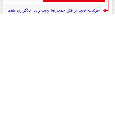
جزئیات جدید از قتل حمیدرضا رجب زاده: بلاگر زن طعمه
کشاندن مداح به قرار مرگ/ رجب زاده 6 ماه مشغول «امر به
معروف» خانم بلاگر بود
خبر بعد
نظرات کاربران
خبر قبل
اشتراک گذاری :
قابلیت «تماس مستقیم با راننده»/ پیگیری اشیای جامانده در
اسنپ ساده‌تر شد
طلا بفروشیم یا بخریم؟ آخرین
تحلیل‌های اقتصادی
سیگنال رایگان
مطالب پیشنهادی