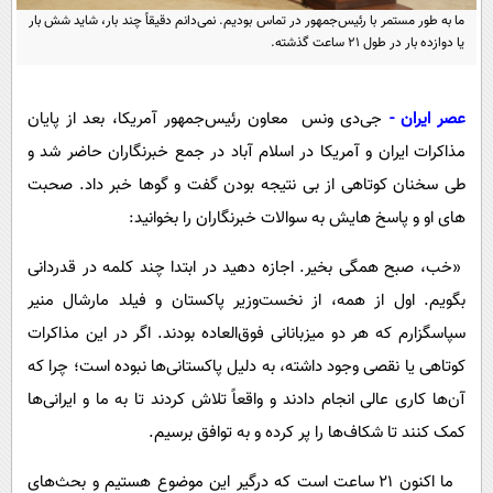
پیامک
سرگرمی
ما به طور مستمر با رئیس‌جمهور در تماس بودیم. نمی‌دانم دقیقاً چند بار، شاید شش بار
یا دوازده بار در طول ۲۱ ساعت گذشته.
روانشناسی
فناوری
آشپزی
گوناگون
عصر ایران -
جی‌دی ونس معاون رئیس‌جمهور آمریکا، بعد از پایان
دانلود
حوادث
مذاکرات ایران و آمریکا در اسلام آباد در جمع خبرنگاران حاضر شد و
محیط زیست
طی سخنان کوتاهی از بی نتیجه بودن گفت و گوها خبر داد. صحبت
سلامت
های او و پاسخ هایش به سوالات خبرنگاران را بخوانید:
فرهنگی
«خب، صبح همگی بخیر. اجازه دهید در ابتدا چند کلمه در قدردانی
بین الملل
بگویم. اول از همه، از نخست‌وزیر پاکستان و فیلد مارشال منیر
سپاسگزارم که هر دو میزبانانی فوق‌العاده بودند. اگر در این مذاکرات
اجتماعی
کوتاهی یا نقصی وجود داشته، به دلیل پاکستانی‌ها نبوده است؛ چرا که
حیات وحش
آن‌ها کاری عالی انجام دادند و واقعاً تلاش کردند تا به ما و ایرانی‌ها
سیاست خارجی
کمک کنند تا شکاف‌ها را پر کرده و به توافق برسیم.
ما اکنون ۲۱ ساعت است که درگیر این موضوع هستیم و بحث‌های