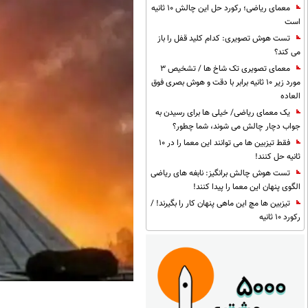
معمای ریاضی؛ رکورد حل این چالش 10 ثانیه
است
تست هوش تصویری: کدام کلید قفل را باز
می کند؟
معمای تصویری تک شاخ ها / تشخیص 3
مورد زیر 10 ثانیه برابر با دقت و هوش بصری فوق
العاده
یک معمای ریاضی/ خیلی ها برای رسیدن به
جواب دچار چالش می شوند، شما چطور؟
فقط تیزبین ها می توانند این معما را در 10
ثانیه حل کنند!
تست هوش چالش برانگیز: نابغه های ریاضی
الگوی پنهان این معما را پیدا کنند!
تیزبین ها مچ این ماهی پنهان کار را بگیرند! /
رکورد 10 ثانیه