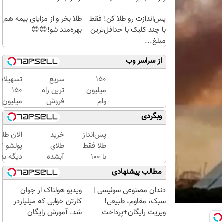
پس‌اندازت رو طلا کن! فقط
طلا بخر و از مزایای بیمه هم
با چند کلیک با حداقل‌ترین
بهره‌مند شو!😍😍
مبلغ...
از سراسر وب
150
سریع
تسهیلات
میلیون
ترین راه
۱۵۰
وام
فروش
میلیون
بگیر،
خودرو
تومان؛
وبگردی
طلای
اینجاست
بدون
آب
✅
ضامن و ب
پس‌انداز
خرید
الان طلا
شده و
بازپردا
طلا فقط
طلای
زینتی
دوساله
با ۱۰۰
آبشده
دیگه بده
بخر
هزارتومان
حتی با
سرمایه‌گ
مطالب پیشنهادی
(امن و
۱۰۰هزارتومان
طلا با ا
راحت)
بی‌بهره
دندان مصنوعی سوئیسی |
ویدیو هولناک از جوان
سبک، مقاوم، طبیعی!
کارتن خوابی که میلیاردر
ویزیت رایگان+پرداخت
شد. آموزش رایگان