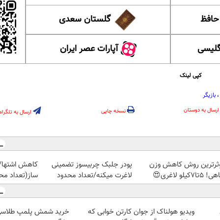
 حافظ
گلستان سعدی
گلیسی
آپارات عصر ایران
کپی لینک
بازیگر
ارسال به دوستان
نسخه چاپی
ارسال به تلگرام
ثرترین روش کاهش وزن
پودر جلبک چربیسوز تضمینی
کاهش اشتها/
5تا۷کیلو لاغری😍
لاغرت میکنه/تعداد محدود
ساز(تعداد مح
ویدیو هولناک از جوان کارتن خوابی که