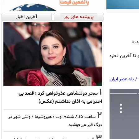
پربیننده های روز
آخرین اخبار
د.»
و تا آخرین قطره
/
بله عصر ایران
1
سحر دولتشاهی عذرخواهی کرد ؛ قصد بی
احترامی به اذان نداشتم (عکس)
2
ساعت ۸:۱۵ ششم اوت ؛ هیروشیما / وقتی شهر در
دیگ قیر می‌جوشید
3