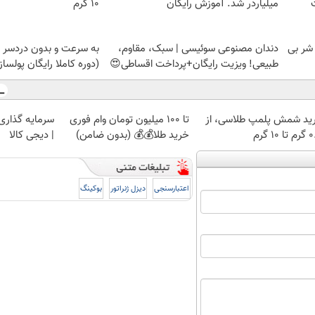
میلیاردر شد. آموزش رایگان
۱۰ گرم
 شر بی
دندان مصنوعی سوئیسی | سبک، مقاوم،
به سرعت و بدون دردسر ب
طبیعی! ویزیت رایگان+پرداخت اقساطی😍
(دوره کاملا رایگان پولسا
ید شمش پلمپ طلاسی، از
تا 100 میلیون تومان وام فوری
سرمایه گذاری ا
 ۱۰ گرم
خرید طلا💰💰 (بدون ضامن)
| دیجی کالا
اعتبارسنجی
دیزل ژنراتور
بوکینگ