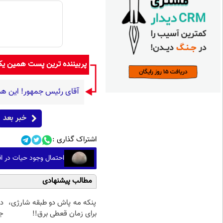
پربیننده ترین پست همین ی
آقای رئیس جمهور! این هم
خبر بعد
اشتراک گذاری :
احتمال وجود حیات در اق
مطالب پیشنهادی
پنکه مه پاش دو طبقه شارژی،
د
برای زمان قعطی برق!!
ج