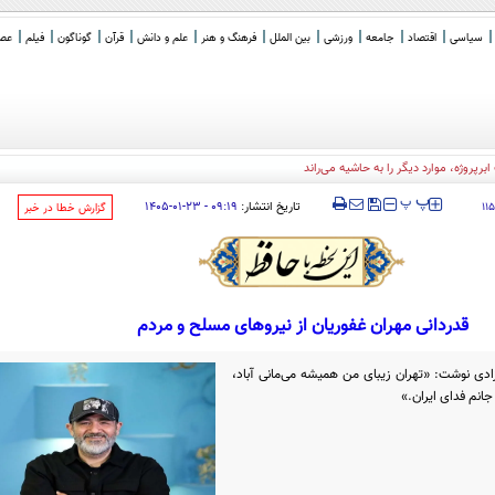
سیاسی
اقتصاد
جامعه
ورزشی
بین الملل
فرهنگ و هنر
علم و دانش
قرآن
گوناگون
فیلم
عصر 
برپروژه، موارد دیگر را به حاشیه می‌راند
‍‍‍ پ
پ
تاریخ انتشار:
۰۹:۱۹ - ۲۳-۰۱-۱۴۰۵
۱۱
‌گزارش خطا در خبر
قدردانی مهران غفوریان از نیروهای مسلح و مردم
زادی نوشت: «تهران زیبای من همیشه می‌مانی آباد،
جانم فدای ایران.»