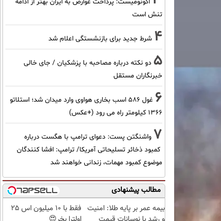
اکونومیست: پرداخت عوارض به ایران بهتر از ادامه
تنش است
4
شرط جدید برای بازنشستگی اعلام شد
5
دو نکته درباره مصاحبه با پزشکیان / جای خالی
خبرنگاران مستقل
6
غول 586 اسب بخاری هواوی وارد میدان شد؛ استلاتو
1366 کیلومتر راه می رود (+عکس)
7
واشنگتن پست: دعوای ترامپ با هگست درباره
کمبود ذخائر تسلیحاتی آمریکا/ ترامپ: افشا کنندگان
موضوع کمبود مهمات، زندانی خواهند شد
مطالب پیشنهادی
بیمه عمر بر پایه طلا: امنیت
فقط با 10 میلیون اس 25
و رشد با نوسانات قیمت
اولترا بخر😍