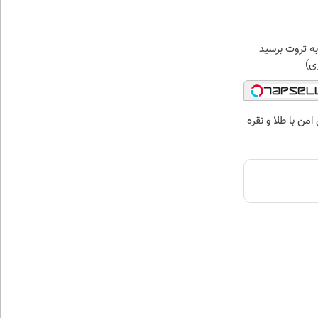
ه ثروت برسید
زی)
من با طلا و نقره