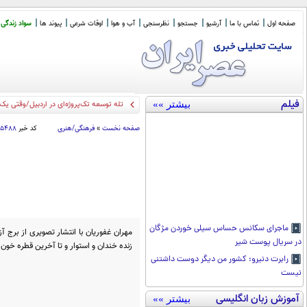
صفحه اول
تماس با ما
آرشیو
جستجو
نظرسنجی
آب و هوا
اوقات شرعی
پیوند ها
سواد زندگی
فیلم
بیشتر »»
تله توسعه تک‌پروژه‌ای در اردبیل/وقتی یک ا
صفحه نخست
»
فرهنگی/هنری
کد خبر
۵۵۴۸۸
ماجرای سکانس حساس سیلی خوردن مژگان
مهران غفوریان با انتشار تصویری از برج آ
در سریال پوست شیر
زنده خندان و استوار و تا آخرین قطره خون 
رابرت دنیرو: کشور من دیگر دوست داشتنی
نیست
آموزش زبان انگلیسی
بیشتر »»