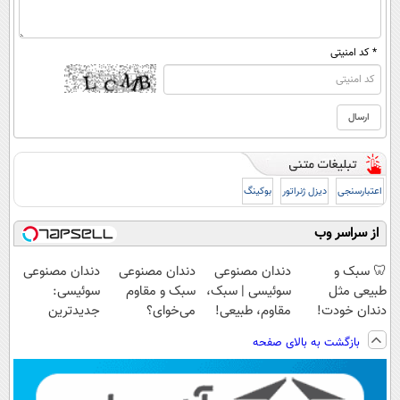
* کد امنیتی
اعتبارسنجی
دیزل ژنراتور
بوکینگ
از سراسر وب
🦷 سبک و
دندان مصنوعی
دندان مصنوعی
دندان مصنوعی
طبیعی مثل
سوئیسی | سبک،
سبک و مقاوم
سوئیسی:
دندان خودت!
مقاوم، طبیعی!
می‌خوای؟
جدیدترین
نصب آسان و
ویزیت
پرداخت اقساطی
فناوری اروپا،
بازگشت به بالای صفحه
پرداخت اقساطی
رایگان+پرداخت
هم داریم!😍 |
سبک و مقاوم |
💳 📍 تهران
اقساطی😍
📍تهران
پرداخت قسطی