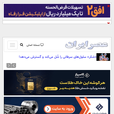
باز
نسخه اصلی
و
صفحه اول
«شکر» سلول‌های سرطانی را شُل می‌کند و گسترش می‌دهد!
بسته
تماس با ما
کردن
آرشیو
منو
جستجو
نظرسنجی
آب و هوا
اوقات شرعی
پیوند ها
سواد زندگی