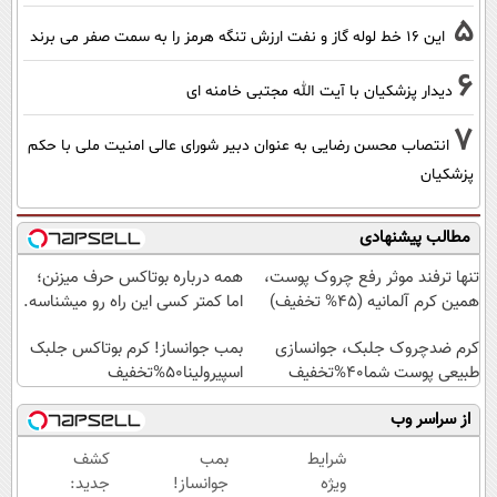
5
این 16 خط لوله گاز و نفت ارزش تنگه هرمز را به سمت صفر می برند
6
دیدار پزشکیان با آیت الله مجتبی خامنه ای
7
انتصاب محسن رضایی به عنوان دبیر شورای عالی امنیت ملی با حکم
پزشکیان
مطالب پیشنهادی
تنها ترفند موثر رفع چروک پوست،
همه درباره بوتاکس حرف میزنن؛
همین کرم آلمانیه (45% تخفیف)
اما کمتر کسی این راه رو میشناسه.
کرم ضدچروک جلبک، جوانسازی
بمب جوانساز! کرم بوتاکس جلبک
طبیعی پوست شما40%تخفیف
اسپیرولینا50%تخفیف
از سراسر وب
شرایط
بمب
کشف
ویژه
جوانساز!
جدید: