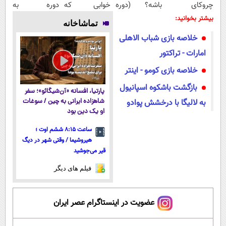
چروکای
باشه؟ (دوره
خوابی که
دوره به
پوستتوصاف
رایگان درآمد
میلیاردر شد.
آرزوهاشون
بیشتر بخوانید:
تماشاخانه
میکنه!50%تخفیف
میلیاردی)
آموزش رایگان
رسیدن |
خلاصه بازی شباب الاهلی
ثبت‌‌نام رایگان
امارات - تراکتور
خلاصه بازی کومو - اینتر
بازگشت باشکوه اسپانیول
پارتیا، افسانه «آن‌شیگائو»؛ سفر
به لالیگا با درخشش پوادو
شاهزاده ایرانی به چین / سوغات
او یک دین بود
ساعت ۸:۱۵ ششم اوت ؛
هیروشیما / وقتی شهر در دیگ
قیر می‌جوشید
فیلم های دیگر
عضویت در اینستاگرام عصر ایران