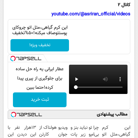
پیامک
سرگرمی
کانال 2
روانشناسی
youtube.com/@asriran_official/videos
فناوری
آشپزی
گوناگون
این کرم گیاهی،مثل اتو چروکای
پوستتوصاف میکنه!50%تخفیف
دانلود
حوادث
تخفیف ویژه!
محیط زیست
سلامت
عطار ایرانی یه راه حل ساده
فرهنگی
برای جلوگیری از پیری پیدا
بین الملل
کرده!حتما ببین
اجتماعی
ثبت خرید
حیات وحش
مطالب پیشنهادی
سیاست خارجی
این کرم
چرا تو نباید بنز و
ویدیو هولناک از
13هزار نفر با
گیاهی،مثل اتو
بی‌ام‌و زیر پات
جوان کارتن
این دیدن این