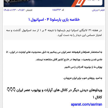
سیاسی
اقتصاد
فیلم
»
ورزش
کد
۱۱۵۵۴۹۳
انتشار:
۰۹:۵۲ - ۲۳-۰۱-۱۴۰۵
جامعه
اقتصادی
خلاصه بازی بارسلونا ۴ - اسپانیول ۱
ورزشی
اجتماعی
خودرو
در هفته ۳۱ لالیگای اسپانیا تیم بارسلونا با نتیجه ۴ بر ۱ از سد اسپانیول گذشت و سه
بین الملل
امتیاز حساس این دیدار را به دست آورد.
حوادث
فرهنگ و هنر
سیاست خارجی
سلامت
علم و دانش
به استحضار همراهان فرهیخته عصر ایران می رسانیم به دلیل محدودیت های اینترنت در ایران ، تا
یک برش دانایی
قرآن
فناوری و It
عادی شدن وضعیت ، ویدئوها در خارج کشور قابل مشاهده نیستند.
محیط زیست
گوناگون
پوزش ما را بپذیرید؛ قدرتان را می دانیم.
علمی
سفر و تفریح
فیلم
سرگرمی
اخبار کریپتو
به امید روزهای خوب برای ایران عزیزمان.
عصر ایران 2
اقتصاد
باشگاه مغز
ویدئوهای دیدنی دیگر در کانال های آپارات و یوتیوب عصر ایران 👇👇👇
آموزش زبان
خواندنی ها و دیدنی ها
ورزش
مجله تصویری سلاح
کانال 1
داستان کوتاه
سیاست
aparat.com/asriran