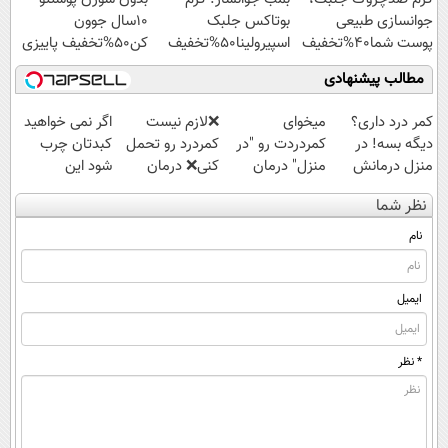
جوانسازی طبیعی
بوتاکس جلبک
10سال جوون
پوست شما40%تخفیف
اسپیرولینا50%تخفیف
کن50%تخفیف پاییزی
مطالب پیشنهادی
کمر درد داری؟
میخوای
❌لازم نیست
اگر نمی خواهید
دیگه بسه! در
کمردردت رو "در
کمردرد رو تحمل
کبدتان چرب
منزل درمانش
منزل" درمان
کنی❌ درمان
شود این
کن
کنی؟ (◂فیلم +
بدون جراحی و
نوشیدنی خوش
نظر شما
(◀پرسش‌نامه)
◂پرسش‌نامه)
قرص
طعم را بنوشید
(پرسشنامه)
نام
ایمیل
* نظر