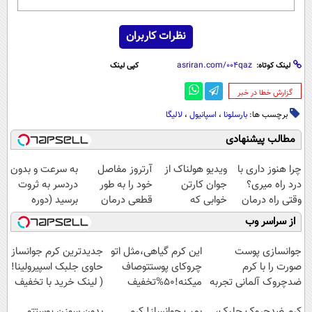
نظرات کاربران
لینک کوتاه:
کپی لینک
‌گزارش خطا در خبر
برچسب ها:
بارسلونا
،
اسپانیول
،
لالیگا
مطالب پیشنهادی
چرا هنوز داری با
ویدیو هولناک از
آرتروز مفاصل
به سرعت و بدون
درد راه میری؟
جوان کارتن
خود را به طور
دردسر به ثروت
وقتی راه درمان
خوابی که
قطعی درمان
برسید (دوره
جلو پاته!
میلیاردر شد.
کنید!
کاملا رایگان
از سراسر وب
آموزش رایگان
◗پرسش‌نامه◖
پولسازی)
جوانسازی پوست
این کرم گیاهی،مثل اتو
جدیدترین کرم جوانساز
صورت را با کرم
چروکای پوستتوصاف
حاوی جلبک اسپیرولینا!
ضدچروک آلمانی تجربه
میکنه!50%تخفیف
( لینک خرید با تخفیف
کنید!
ویژه)
کرم ضدچروک جلبک،
بمب جوانساز! کرم
بدون سوزن پوستتو