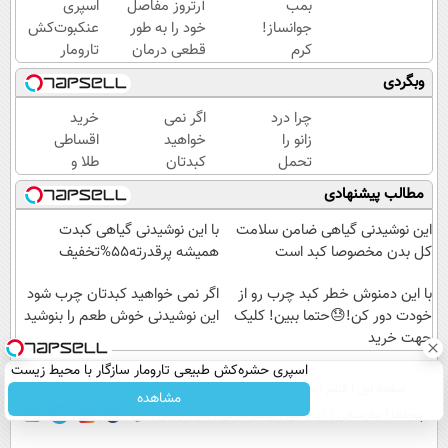
بمب
آرتروز مفاصل
اسپری
جوانساز!
خود را به طور
عنکبوت‌‌کش
کرم
قطعی درمان
تارومار
بوتاکس
کنید!
ازبین‌برنده
وبگردی
جلبک
◗پرسش‌نامه◖
انواع
اسپیرولینا50%تخفیف
عنکبوت
چرا درد
اگر نمی
خرید
زانو را
خواهید
اقساطی
تحمل
کبدتان
طلا و
می‌کنی؟
چرب
گوشی
مطالب پیشنهادی
خیلی
شود این
فقط با
ساده
نوشیدنی
یک برگ
این نوشیدنی گیاهی ضامن سلامت
با این نوشیدنی گیاهی کبدت
درمنزل
خوش
چک
کل بدن مخصوصا کبد است
همیشه پرقدرته55%تخفیف
درمانش
طعم را
صیادی
کن
با این دمنوش خطر کبد چرب رو از
بنوشید
اگر نمی خواهید کبدتان چرب شود
خودت دور کن!😓حتما ببین! کلیک
این نوشیدنی خوش طعم را بنوشید
جهت خرید
اسپری حشره‌کش طبیعی تارومار سازگار با محیط زیست
صفحه اول
فیلم
عصر ایران۲
درباره عصرایران
تماس با ما
آرشیو
جستجو
و با محافظت طبیعی
مشاهده
پیوندها
نظرسنجی
آب و هوا
اوقات شرعی
سواد زندگی