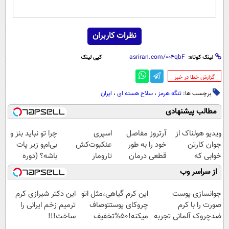
نظرات کاربران
لینک کوتاه:
کپی لینک
‌گزارش خطا در خبر
برچسب ها:
تنگه هرمز
،
سلاح هسته ای
،
ایران
مطالب پیشنهادی
ویدیو هولناک از
آرتروز مفاصل
اسپری
چرا تو نباید بنز و
جوان کارتن
خود را به طور
عنکبوت‌‌کش
بی‌ام‌و زیر پات
خوابی که
قطعی درمان
تارومار
باشه؟ (دوره
میلیاردر شد.
کنید!
ازبین‌برنده انواع
رایگان درآمد
از سراسر وب
آموزش رایگان
◗پرسش‌نامه◖
عنکبوت
میلیاردی)
جوانسازی پوست
این کرم گیاهی،مثل اتو
این دکتر شیرازی کرم
صورت را با کرم
چروکای پوستتوصاف
ترمیم زخم ایرانی را
ضدچروک آلمانی تجربه
میکنه!50%تخفیف
ساخت!!!
کنید!