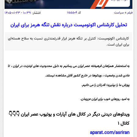
سیاسی
اقتصاد
فیلم
»
سیاست
کد
۱۱۵۵۵۰۹
انتشار:
۱۰:۳۹ - ۲۳-۰۱-۱۴۰۵
جامعه
اقتصادی
تحلیل کارشناس اکونومیست درباره نقش تنگه هرمز برای ایران
ورزشی
اجتماعی
خودرو
کارشناس اکونومیست: کنترل بر تنگه هرمز ابزار قدرتمندتری نسبت به سلاح هسته‌ای
بین الملل
برای ایران است.
حوادث
فرهنگ و هنر
سیاست خارجی
سلامت
علم و دانش
به استحضار همراهان فرهیخته عصر ایران می رسانیم به دلیل محدودیت های اینترنت در ایران ، تا
یک برش دانایی
قرآن
فناوری و It
عادی شدن وضعیت ، ویدئوها در خارج کشور قابل مشاهده نیستند.
محیط زیست
گوناگون
پوزش ما را بپذیرید؛ قدرتان را می دانیم.
علمی
سفر و تفریح
فیلم
سرگرمی
اخبار کریپتو
به امید روزهای خوب برای ایران عزیزمان.
عصر ایران 2
اقتصاد
باشگاه مغز
ویدئوهای دیدنی دیگر در کانال های آپارات و یوتیوب عصر ایران 👇👇👇
آموزش زبان
خواندنی ها و دیدنی ها
ورزش
مجله تصویری سلاح
کانال 1
داستان کوتاه
سیاست
aparat.com/asriran