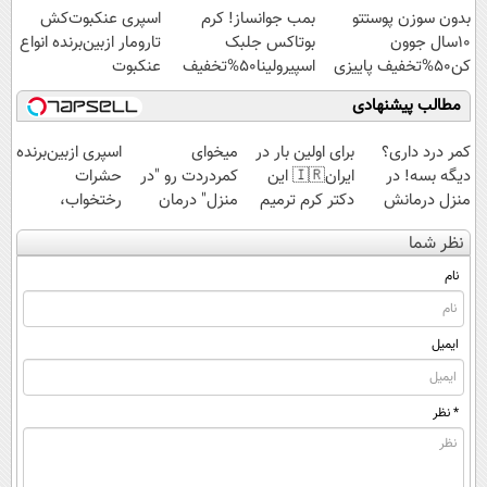
بدون سوزن پوستتو
بمب جوانساز! کرم
اسپری عنکبوت‌‌کش
10سال جوون
بوتاکس جلبک
تارومار ازبین‌برنده انواع
کن50%تخفیف پاییزی
اسپیرولینا50%تخفیف
عنکبوت
مطالب پیشنهادی
کمر درد داری؟
برای اولین بار در
میخوای
اسپری ازبین‌برنده
دیگه بسه! در
ایران🇮🇷 این
کمردردت رو "در
حشرات
منزل درمانش
دکتر کرم ترمیم
منزل" درمان
رختخواب،
کن
کننده 23 روزه
کنی؟ (◂فیلم +
مناسب برای
نظر شما
(◀پرسش‌نامه)
ساخت!
◂پرسش‌نامه)
مقابله با انواع
ساس
نام
ایمیل
* نظر