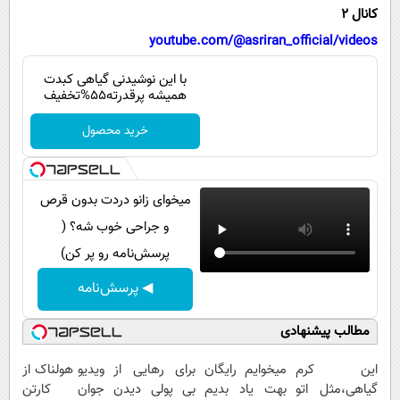
پیامک
سرگرمی
کانال 2
روانشناسی
youtube.com/@asriran_official/videos
فناوری
آشپزی
گوناگون
با این نوشیدنی گیاهی کبدت
همیشه پرقدرته55%تخفیف
دانلود
حوادث
خرید محصول
محیط زیست
سلامت
میخوای زانو دردت بدون قرص
فرهنگی
و جراحی خوب شه؟ (
بین الملل
پرسش‌نامه رو پر کن)
اجتماعی
◀ پرسش‌نامه
حیات وحش
مطالب پیشنهادی
سیاست خارجی
این کرم
میخوایم رایگان
برای رهایی از
ویدیو هولناک از
گیاهی،مثل اتو
بهت یاد بدیم
بی پولی دیدن
جوان کارتن