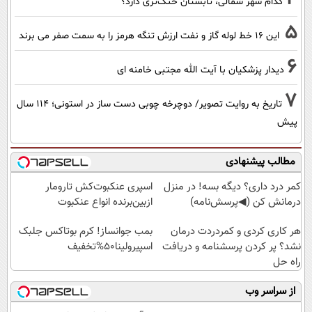
کدام شهر شمالی، تابستان خنک‌تری دارد؟
5
این 16 خط لوله گاز و نفت ارزش تنگه هرمز را به سمت صفر می برند
6
دیدار پزشکیان با آیت الله مجتبی خامنه ای
7
تاریخ به روایت تصویر/ دوچرخه چوبی دست ساز در استونی؛ 114 سال
پیش
مطالب پیشنهادی
کمر درد داری؟ دیگه بسه! در منزل
اسپری عنکبوت‌‌کش تارومار
درمانش کن (◀پرسش‌نامه)
ازبین‌برنده انواع عنکبوت
هر کاری کردی و کمردردت درمان
بمب جوانساز! کرم بوتاکس جلبک
نشد؟ پر کردن پرسشنامه و دریافت
اسپیرولینا50%تخفیف
راه حل
از سراسر وب