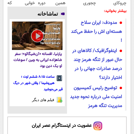
چروکای
چجوری
همین دوره
خوابی که
پوستتوصاف
پولدارشی! باور
رایگان کافیه!
میلیاردر شد.
بیشتر بخوانید:
تماشاخانه
میکنه!50%تخفیف
نداری امتحانش
(شمارتو وارد
آموزش رایگان
مدودف: ایران سلاح‌
مجانیه
کن)
هسته‌ای اش را حفظ می‌کند
!
اینفوگرافیک/ کالاهای در
پارتیا، افسانه «آن‌شیگائو»؛ سفر
حال عبور از تنگه هرمز چند
شاهزاده ایرانی به چین / سوغات
او یک دین بود
درصد صادرات جهانی را در
اختیار دارند؟
ساعت ۸:۱۵ ششم اوت ؛
هیروشیما / وقتی شهر در دیگ
توضیح رئیس کمیسیون
قیر می‌جوشید
امنیت ملی درباره نحوه جدید
فیلم های دیگر
مدیریت تنگه هرمز
عضویت در اینستاگرام عصر ایران