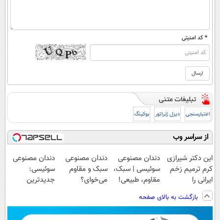
* کد امنیتی
اعتبارسنجی
دیزل ژنراتور
بوکینگ
از سراسر وب
این دکتر شیرازی
دندان مصنوعی
دندان مصنوعی
دندان مصنوعی
کرم ترمیم زخم
سوئیسی | سبک،
سبک و مقاوم
سوئیسی:
ایرانی را
مقاوم، طبیعی!
می‌خوای؟
جدیدترین
ساخت!!!
ویزیت
پرداخت اقساطی
فناوری اروپا،
بازگشت به بالای صفحه
رایگان+پرداخت
هم داریم!😍 |
سبک و مقاوم |
اقساطی😍
📍تهران
پرداخت قسطی