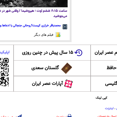
ساعت ۸:۱۵ ششم اوت ؛ هیروشیما / وقتی شهر در
می‌جوشید
محمدباقر خرازی کیست؟روحانی جنجالی با ادعاها و 
فیلم های دیگر
 عصر ایران
۱۵ سال پیش در چنین روزی
اپلیکی
 حافظ
گلستان سعدی
گلیسی
آپارات عصر ایران
کپی لینک
،
اینترنت
ارسال به دوستان
نسخه چاپی