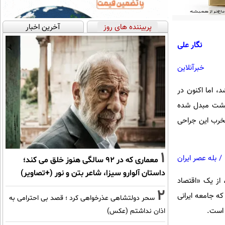
پربیننده های روز
آخرین اخبار
نگار علی
خبرآنلاین
‌شد، اما اکنون در
 ساختار معیشت مبدل شده
مخرب این جراحی
1
/
بله عصر ایران
معماری که در 92 سالگی هنوز خلق می کند؛
داستان آلوارو سیزا، شاعر بتن و نور (+تصاویر)
 ایران، از یک «اقتصاد
2
ه جامعه ایرانی
سحر دولتشاهی عذرخواهی کرد ؛ قصد بی احترامی به
 است.
اذان نداشتم (عکس)