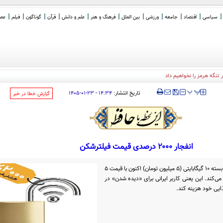
سیاسی
اقتصاد
جامعه
ورزشی
بین الملل
فرهنگ و هنر
علم و دانش
قرآن
گوناگون
فیلم
عصر 
تنگه هرمز را نخواهیم داد
‍‍‍ پ
پ
تاریخ انتشار:
۱۴:۳۴ - ۲۳-۰۱-۱۴۰۵
‌گزارش خطا در خبر
انفجار ۲۰۰۰ درصدی قیمت فیلترشکن
سیاست انقباض دیجیتال: هزینه خرید یک بسته ۱۰ گیگابایتی (۵ میلیون تومان) اکنون با قیمت ۵
۱ عدد مرغ برابری می‌کند. این یعنی کاربر ایرانی برای «دیده شدن» در
ذایی خود هزینه کند.