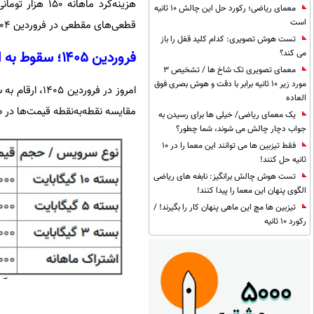
هزینه‌کرد ماه
معمای ریاضی؛ رکورد حل این چالش 10 ثانیه
است
قطعی‌های مقطعی در فروردین ۱۴۰۴ پدیدار گشت.
تست هوش تصویری: کدام کلید قفل را باز
می کند؟
فروردین ۱۴۰۵؛ سقوط به اعماق تورم ۲۰۰۰ درصدی
معمای تصویری تک شاخ ها / تشخیص 3
مورد زیر 10 ثانیه برابر با دقت و هوش بصری فوق
امروز در فرو
العاده
مقایسه نقطه‌به‌نقطه قیمت‌ها در 
یک معمای ریاضی/ خیلی ها برای رسیدن به
جواب دچار چالش می شوند، شما چطور؟
فقط تیزبین ها می توانند این معما را در 10
ثانیه حل کنند!
تست هوش چالش برانگیز: نابغه های ریاضی
الگوی پنهان این معما را پیدا کنند!
تیزبین ها مچ این ماهی پنهان کار را بگیرند! /
رکورد 10 ثانیه