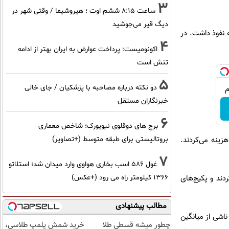
3
ساعت ۸:۱۵ ششم اوت ؛ هیروشیما / وقتی شهر در
دیگ قیر می‌جوشید
تلف جامعه نفوذ داشت. در
4
اکونومیست: پرداخت عوارض به ایران بهتر از ادامه
تنش است
5
دو نکته درباره مصاحبه با پزشکیان / جای خالی
خبرنگاران مستقل
6
برج های دوقلوی نیویورک؛ شاخص معماری
بروتالیستی برای طبقه متوسط (+تصاویر)
ابایتی اینترنت آزاد، مبلغی بین ۸۰ تا ۱۲۰ هزار تومان هزینه می‌کردند.
7
غول 586 اسب بخاری هواوی وارد میدان شد؛ استلاتو
1366 کیلومتر راه می رود (+عکس)
ومان به بالا پرداخت می‌کردند و پکیج‌های
مطالب پیشنهادی
 می‌کرد؛ عددی که ناشی از میانگین
چطور میشه قسطی طلا
خرید شمش پلمپ طلاسی،