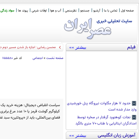
صفحه اول
تماس با ما
آرشیو
جستجو
نظرسنجی
آب و هوا
اوقات شرعی
پیوند ها
سواد زندگی
فیلم
بیشتر »»
محسن رضایی: اجازه باز شدن مسیر دوم در 
صفحه نخست
»
اجتماعی
کد خبر
۱۱۵۵۵۸۰
حدود ۷ هزار مگاوات نیروگاه پنل خورشیدی
وارد مدار شده است
کیلوگرم گوشت قرمز یا ۰
فضای بین‌المللی، باید از «پروتئین» سبد غ
نجات کوهنورد گرفتار در صخره توسط
امدادگران ایتالیایی با طناب ۷۰ متری بالگرد
آموزش زبان انگلیسی
بیشتر »»