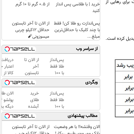
ینک برای رهایی از
خرید | با طلاسی پس انداز
از ۰.۵ گرم تا ۱۰ گرم
کنید
پس‌اندازت رو طلا کن! فقط
از الان تا آخر تابستون
با چند کلیک با حداقل‌ترین
حداقل 12کیلو چربی
مبلغ...
میسوزونی🧨
کس تبدیل کرده است.
از سراسر وب
پس‌انداز
از الان تا
دریافت
طلا فقط
آخر
اعتبار خ
با ۱۰۰
تابستون
کالا از
هزارتومان
حداقل
طلاسی(ب
وبگردی
(امن و
12کیلو
ضامن، ب
راحت)
چربی
بهره)
پس‌انداز
خرید
الان طلا
میسوزونی
طلا فقط
طلای
🧨
با ۱۰۰
آبشده
دیگه بده
هزارتومان
حتی با
سرمایه‌گ
مطالب پیشنهادی
(امن و
۱۰۰هزارتومان
طلا با ا
راحت)
بی‌بهره
الان وقتشه‼️ با هر وضعیت
از الان تا آخر تابستون
بانک مو، موی طبیعی بکار!
حداقل 12کیلو چربی