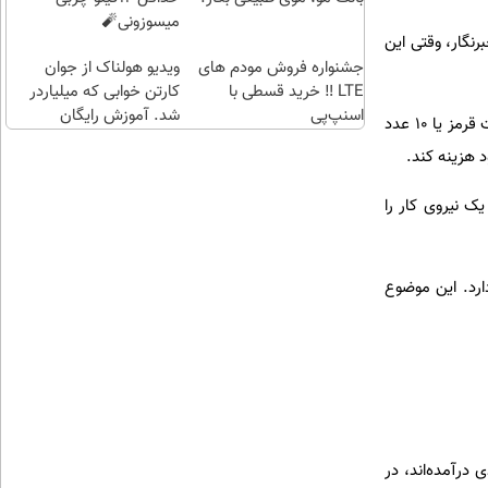
میسوزونی🧨
خبرنگار، وقتی این
جشنواره فروش مودم های
ویدیو هولناک از جوان
LTE ‼️ خرید قسطی با
کارتن خوابی که میلیاردر
اسنپ‌پی
شد. آموزش رایگان
سیاست انقباض دیجیتال: هزینه خرید یک بسته ۱۰ گیگابایتی (۵ میلیون تومان) اکنون با قیمت ۵ کیلوگرم گوشت قرمز یا ۱۰ عدد
د هزینه کند.
نه، عملاً ۳۰ تا ۳۵ درصد از کل حقوق یک نیروی کار را
ای حدود ۲۵,۰۰۰ تومان هزینه پنهان دارد. این موضوع
 درآمده‌اند، در