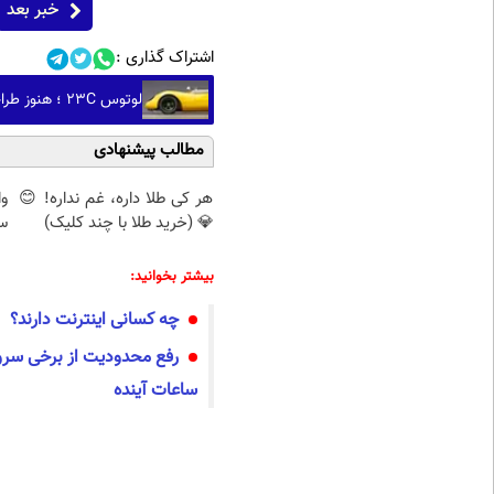
خبر بعد
اشتراک گذاری :
لوتوس 23C ؛ هنوز طراحی عاشق می کند (+عکس)
مطالب پیشنهادی
هر کی طلا داره، غم نداره! 😊
و
💎 (خرید طلا با چند کلیک)
سر
بیشتر بخوانید:
چه کسانی اینترنت دارند؟
رفع محدودیت از برخی سرو
ساعات آینده