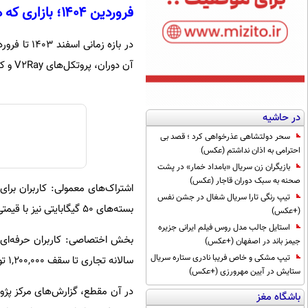
فروردین ۱۴۰۴؛ بازاری که هنوز «نفس» می‌کشید
آن دوران، پروتکل‌های V۲Ray و کانفیگ‌های تلگرامی، نبض بازار را در دست داشتند.
در حاشیه
سحر دولتشاهی عذرخواهی کرد ؛ قصد بی
احترامی به اذان نداشتم (عکس)
بازیگران زن سریال «بامداد خمار» در پشت
صحنه به سبک دوران قاجار (عکس)
تیپ رنگی تارا سریال شغال در جشن نفس
بسته‌های ۵۰ گیگابایتی نیز با قیمتی حدود ۱۵۰ تا ۲۰۰ هزار تومان عرضه می‌شد.
(+عکس)
استایل جالب مدل روس فیلم ایرانی جزیره
جیمز باند در اصفهان (+عکس)
تیپ مشکی و خاص فریبا نادری ستاره سریال
سالانه تجاری تا سقف ۱,۲۰۰,۰۰۰ تومان معامله می‌شد.
ستایش در آیین مهرورزی (+عکس)
باشگاه مغز