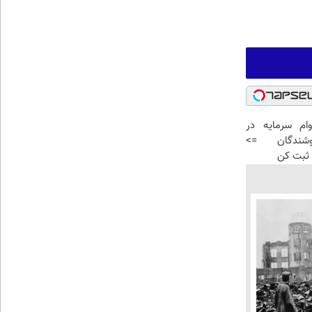
رد وام سرمایه در
شندگان =>
ثبت کن