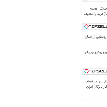
جلبک، هدیه
(خرید با تخفیف
 زنده اخبار 20:30‼️رونمایی از آسان
ین روش چربیاتو
نی در مناقصات
ار بزرگان ایران