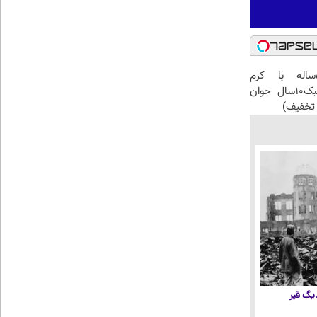
این آقای58ساله با کرم
ضدچروک جلبک10سال جوان
تخفیف)
 دیگ قیر