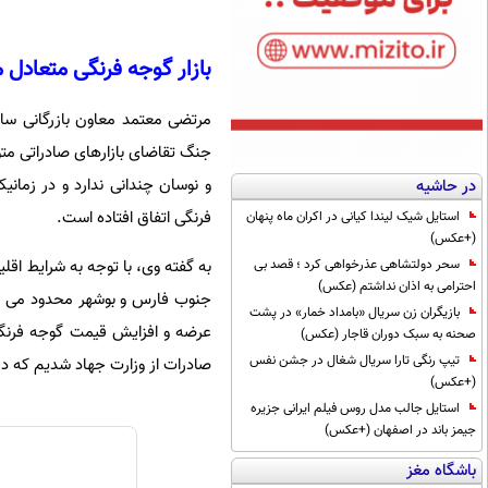
بازار گوجه فرنگی متعادل 
مرتضی معتمد معاون بازرگانی ساز
جنگ تقاضای بازارهای صادراتی متو
و نوسان چندانی ندارد و در زم
در حاشیه
فرنگی اتفاق افتاده است.
استایل شیک لیندا کیانی در اکران ماه پنهان
(+عکس)
به گفته وی، با توجه به شرایط اقلی
سحر دولتشاهی عذرخواهی کرد ؛ قصد بی
احترامی به اذان نداشتم (عکس)
جنوب فارس و بوشهر محدود می شو
بازیگران زن سریال «بامداد خمار» در پشت
عرضه و افزایش قیمت گوجه فرنگی 
صحنه به سبک دوران قاجار (عکس)
تیپ رنگی تارا سریال شغال در جشن نفس
صادرات از وزارت جهاد شدیم که در 
(+عکس)
استایل جالب مدل روس فیلم ایرانی جزیره
جیمز باند در اصفهان (+عکس)
باشگاه مغز