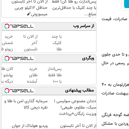
پس‌اندازت رو طلا کن! فقط
از الان تا آخر تابستون
با چند کلیک با حداقل‌ترین
حداقل 12کیلو چربی
مبلغ...
میسوزونی🧨
ی شود با توقف صادرات، قیمت
از سراسر وب
با چند
از الان تا
خرید
کلیک
آخر
شمش
طلا
تابستون
زیوتو 
 و تا حدی جلوی
بخرید...
حداقل
گرمی
وبگردی
(ثبت‌نام
12کیلو
عیار ۵
یر رسمی در حال
کن |
چربی
| ضد
پس‌انداز
خرید
الان طلا
خرید
میسوزونی
جعل و
طلا فقط
طلای
کن |
🧨
پلمپ
با ۱۰۰
آبشده
دیگه بده
وی از کاهش قیمت گوجه فرنگی خبر داد و گفت: قیمت گوجه فرنگی در میدان عمده فروشی از ۸۰ تا ۱۰۰ هزارتومان به ۴۰
هدیه
مخصوص
هزارتومان
حتی با
سرمایه‌گ
مطالب پیشنهادی
ردیبهشت صادرات
بگیر)
(امن و
۱۰۰هزارتومان
طلا با ا
راحت)
بی‌بهره
دندان مصنوعی سوئیسی |
سرمایه گذاری امن با طلا و
سبک، مقاوم، طبیعی!
نقره دیجی کالا
ویزیت رایگان+پرداخت
 در حال حاضر عرضه گوحه فرنگی
اقساطی😍
وردین با مشکل
از الان تا آخر تابستون
ویدیو هولناک از جوان