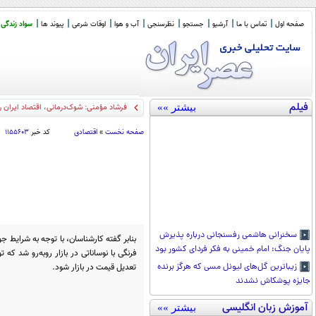
صفحه اول
تماس با ما
آرشیو
جستجو
نظرسنجی
آب و هوا
اوقات شرعی
پیوند ها
سواد زندگی
فیلم
بیشتر »»
فرشاد مؤمنی: شوک‌درمانی، اقتصاد ایران ر
صفحه نخست
»
اقتصادی
کد خبر
۱۱۵۵۶۰۳
سخنرانی هاشمی رفسنجانی درباره پذیرش
بنابر گفته کارشناسان، با توجه به شرایط
پایان جنگ: امام خمینی به فکر فردای کشور بود
فرنگی با نوساناتی در بازار رو‌به‌رو شد که
تعدیل قیمت در بازار شود.
زیباترین گل‌های لیونل مسی که هرگز برنده
جایزه پوشکاش نشدند
آموزش زبان انگلیسی
بیشتر »»