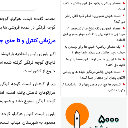
معمای ریاضی؛ رکورد حل این چالش 10 ثانیه
است
تست هوش تصویری: کدام کلید قفل را باز
می کند؟
گوجه فرنگی در عمده فروشی ها به ۳۵ هزارتومان نرخ متعادل خود برس
معمای تصویری تک شاخ ها / تشخیص 3
مورد زیر 10 ثانیه برابر با دقت و هوش بصری فوق
مرزبانی کنترل و تا حدی 
العاده
یک معمای ریاضی/ خیلی ها برای رسیدن به
جواب دچار چالش می شوند، شما چطور؟
اکبر یاوری رئیس اتحادیه بارفروش
فقط تیزبین ها می توانند این معما را در 10
قاچاق گوجه فرنگی گرفته شده اس
ثانیه حل کنند!
خروج از کشور است.
تست هوش چالش برانگیز: نابغه های ریاضی
الگوی پنهان این معما را پیدا کنند!
تیزبین ها مچ این ماهی پنهان کار را بگیرند! /
رکورد 10 ثانیه
هزارتومان کاهش یافته است، اما 
گوجه فرنگی ممنوع باشد و همواره 
محدود به شهرستان میناب است، ا