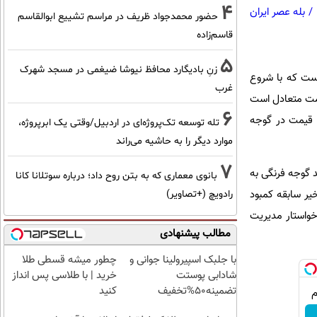
4
/
بله عصر ایران
حضور محمدجواد ظریف در مراسم تشییع ابوالقاسم
قاسم‌زاده
5
زنِ بادیگارد محافظ نیوشا ضیغمی در مسجد شهرک
است که با شروع
غرب
یمت متعادل است
6
 قیمت در گوجه
تله توسعه تک‌پروژه‌ای در اردبیل/وقتی یک ابرپروژه،
موارد دیگر را به حاشیه می‌راند
7
د گوجه فرنگی به
بانوی معماری که به بتن روح داد؛ درباره سوتلانا کانا
یر سابقه کمبود
رادویچ (+تصاویر)
خواستار مدیریت
مطالب پیشنهادی
با جلبک اسپیرولینا جوانی و
چطور میشه قسطی طلا
شادابی پوستت
خرید | با طلاسی پس انداز
تضمینه50%تخفیف
کنید