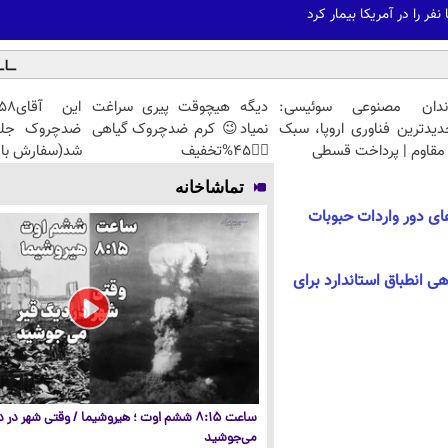
فر را در آمریکا بیمار کرد
ندان مصنوعی سوئیسی:
دیگه هیچوقت پیری سراغت
دیدترین فناوری اروپا، سبک
نمیاد😉 کرم ضدچروک گیاهی
مقاوم | پرداخت قسطی
👈🏻45%تخفیف
شد(سفارش با 
تماشاخانه
ی دور واردات حبوبات
12 هزار گواهی انطباق استاندارد برای
ساعت ۸:۱۵ ششم اوت ؛ هیروشیما / وقتی شهر در
می‌جوشید