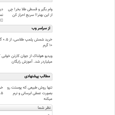
غت
وام بگیر و قسطی طلا بخر! چی
هی
از این بهتر!! سریع احراز کن
45%تخفیف
از سراسر وب
۰.۵ گرم تا
۱۰ گرم
دیو هولناک از جوان کارتن خوابی که
میلیاردر شد. آموزش رایگان
مطالب پیشنهادی
از
تنها روش طبیعی که پوستت رو
 تا ۱۰ گرم
بصورت عمقی ابرسانی و نرم
میکنه
نظر شما