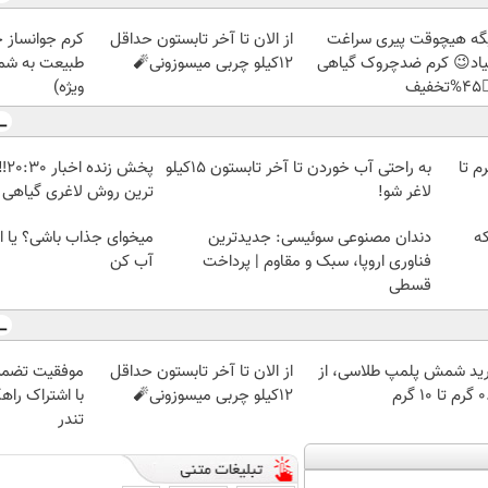
ز جلبک، هدیه
از الان تا آخر تابستون حداقل
دیگه هیچوقت پیری سرا
رید با تخفیف
12کیلو چربی میسوزونی🧨
نمیاد😉 کرم ضدچروک گیا
ویژه)
👈
سان
به راحتی آب خوردن تا آخر تابستون 15کیلو
خرید شمش پلمپ طلاسی، از 
ترین روش لاغری گیاهی
لاغر شو!
شی؟ یا این روش چربیاتو
دندان مصنوعی سوئیسی: جدیدترین
وی
آب کن
فناوری اروپا، سبک و مقاوم | پرداخت
قسطی
 در مناقصات
از الان تا آخر تابستون حداقل
خرید شمش پلمپ طلاسی، 
ر بزرگان ایران
12کیلو چربی میسوزونی🧨
۰.۵ گرم
تندر