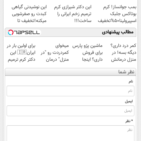
اسپیرولینا با تخفیف
بمب جوانساز! کرم
این دکتر شیرازی کرم
این نوشیدنی گیاهی
ویژه
بوتاکس جلبک
ترمیم زخم ایرانی را
کبدت رو صفرشویی
اسپیرولینا50%تخفیف
ساخت!!!
میکنه!تخفیف تا
امشب
مطالب پیشنهادی
کمر درد داری؟
ماشین پژو پارس
میخوای
برای اولین بار در
دیگه بسه! در
برای فروش
کمردردت رو "در
ایران🇮🇷 این
منزل درمانش
داری؟ اینجا
منزل" درمان
دکتر کرم ترمیم
کن
سریع بفروشش
کنی؟ (◂فیلم +
کننده 23 روزه
نظر شما
(◀پرسش‌نامه)
◂پرسش‌نامه)
ساخت!
نام
ایمیل
* نظر