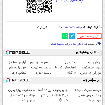
اپلیکیشن عصر ایران
لینک کوتاه:
کپی لینک
‌گزارش خطا در خبر
برچسب ها:
ذخایر طلا
،
ترکیه
،
قیمت نفت
مطالب پیشنهادی
درمان زانو درد،
نوشیدنی
به سرعت و بدون
آرتروز مفاصل
بدون هیچگونه
شفابخش کبد با
دردسر به ثروت
خود را به طور
عوارض در منزل
10 گیاه
برسید (دوره
قطعی درمان
(◂پرسش‌نامه)
موثر(تخفیف تا
کاملا رایگان
کنید!
از سراسر وب
امشب)
پولسازی)
◗پرسش‌نامه◖
خودتم باورت نمیشه
جای بخیه داری؟؟ فقط
با تخفیف ویژه بدون
چقدر جوون شدی!
در 3 هفته ترمیمش
بوتاکس ۱۰،۱۲ سال
خرید جوانساز
کن!😍
جوون شو