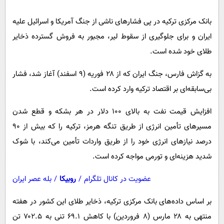
پیامک
سرگرمی
بانک مرکزی ترکیه در پی فشارهای ناشی از جنگ آمریکا و اسرائیل علیه
روانشناسی
فناوری
ایران و برای جلوگیری از سقوط لیر، مجبور به فروش گسترده ذخایر
آشپزی
گوناگون
طلای خود شده است.
دانلود
حوادث
به گزاش فارس، جنگ ایران که از ۲۸ فوریه (۹ اسفند) آغاز شد، فشار
محیط زیست
بی‌سابقه‌ای بر اقتصاد ترکیه وارد کرده است.
سلامت
افزایش قیمت نفت به بالای ۱۰۰ دلار در هر بشکه و قطع شدن
فرهنگی
مسیرهای تأمین انرژی از طریق تنگه هرمز، ترکیه را که بیش از ۹۰
بین الملل
درصد نیازهای انرژی خود را از طریق واردات تأمین می‌کند، با شوک
اجتماعی
شدید هزینه‌ای و تورمی مواجه کرده است.
حیات وحش
عضویت در کانال تلگرام
/
روبیکا
/
بله عصر ایران
سیاست خارجی
بر اساس داده‌های بانک مرکزی ترکیه، ذخایر طلای این کشور در هفته
منتهی به ۲۸ مارس (۸ فروردین) با کاهش ۶۹.۱ تنی به ۷۰۲.۵ تن