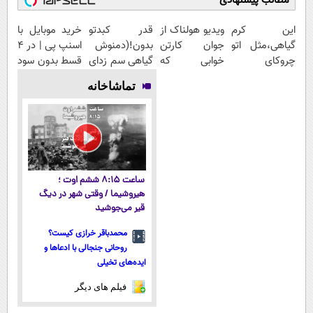
مطالب پیشنهادی
این کرم
ویدیو هولناک از
قدر کبدتو
خرید موبایل با
گیاهی،مثل اتو
جوان کارتن
بدون!(دمنوش
اسنپ پی | در ۴
چروکای
خوابی که
گیاهی سم زدای
قسط بدون سود
پوستتوصاف
میلیاردر شد.
کبد)55%تخفیف
و کارمزد!
تماشاخانه
میکنه!50%تخفیف
آموزش رایگان
ساعت ۸:۱۵ ششم اوت ؛
هیروشیما / وقتی شهر در دیگ
قیر می‌جوشید
محمدباقر خرازی کیست؟
روحانی جنجالی با ادعاها و
ایده‌های تخیلی
فیلم های دیگر