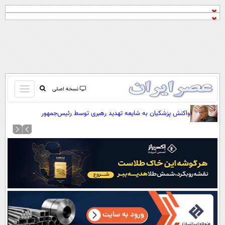
باز
نسخه اصلی
و
صفحه اول
واکنش پزشکیان به شایعه تهدید رهبری توسط رئیس‌جمهور
بسته
تماس با ما
کردن
آرشیو
منو
جستجو
نظرسنجی
آب و هوا
اوقات شرعی
پیوند ها
سواد زندگی