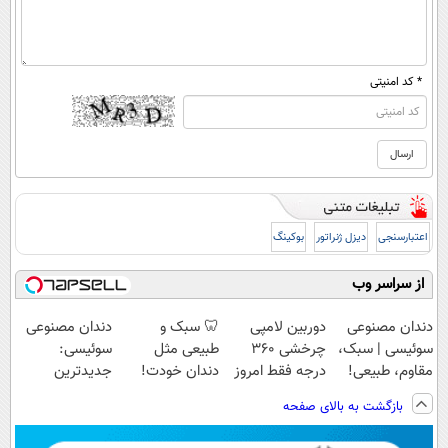
* کد امنیتی
اعتبارسنجی
دیزل ژنراتور
بوکینگ
از سراسر وب
دندان مصنوعی
دوربین لامپی
🦷 سبک و
دندان مصنوعی
سوئیسی | سبک،
چرخشی 360
طبیعی مثل
سوئیسی:
مقاوم، طبیعی!
درجه فقط امروز
دندان خودت!
جدیدترین
ویزیت
حراج شد🔥
نصب آسان و
فناوری اروپا،
بازگشت به بالای صفحه
رایگان+پرداخت
پرداخت درب
پرداخت اقساطی
سبک و مقاوم |
اقساطی😍
منزل
💳 📍 تهران
پرداخت قسطی