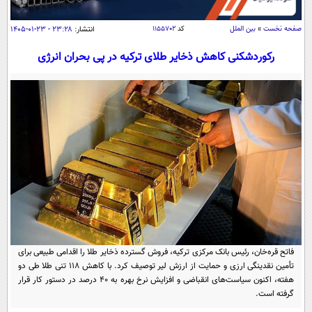
سیاسی
اقتصاد
صفحه نخست
»
بین الملل
کد
۱۱۵۵۷۰۲
انتشار:
۲۳:۲۸ - ۲۳-۰۱-۱۴۰۵
جامعه
اقتصادی
رکوردشکنی کاهش ذخایر طلای ترکیه در پی بحران انرژی
ورزشی
اجتماعی
خودرو
بین الملل
حوادث
فرهنگ و هنر
سیاست خارجی
سلامت
علم و دانش
یک برش دانایی
قرآن
فناوری و It
محیط زیست
گوناگون
علمی
سفر و تفریح
فیلم
سرگرمی
اخبار کریپتو
عصر ایران 2
اقتصاد
باشگاه مغز
فاتح قره‌خان، رئیس بانک مرکزی ترکیه، فروش گسترده ذخایر طلا را اقدامی طبیعی برای
آموزش زبان
خواندنی ها و دیدنی ها
تأمین نقدینگی ارزی و حمایت از ارزش لیر توصیف کرد. با کاهش ۱۱۸ تنی طلا طی دو
ورزش
مجله تصویری سلاح
هفته، اکنون سیاست‌های انقباضی و افزایش نرخ بهره به ۴۰ درصد در دستور کار قرار
داستان کوتاه
سیاست
گرفته است.