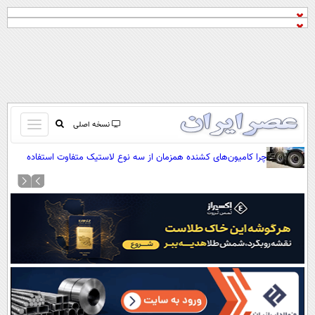
باز
نسخه اصلی
و
صفحه اول
چرا کامیون‌های کشنده همزمان از سه نوع لاستیک متفاوت استفاده
بسته
می‌کنند؟
تماس با ما
کردن
آرشیو
منو
جستجو
نظرسنجی
آب و هوا
اوقات شرعی
پیوند ها
سواد زندگی