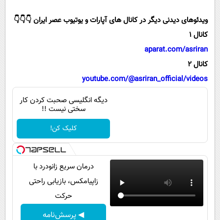
پیامک
سرگرمی
ویدئوهای دیدنی دیگر در کانال های آپارات و یوتیوب عصر ایران 👇👇👇
روانشناسی
فناوری
کانال 1
آشپزی
گوناگون
aparat.com/asriran
دانلود
حوادث
کانال 2
محیط زیست
youtube.com/@asriran_official/videos
سلامت
دیگه انگلیسی صحبت کردن کار
سختی نیست !!
فرهنگی
کلیک کن!
بین الملل
اجتماعی
درمان سریع زانودرد با
حیات وحش
زاپیامکس، بازیابی راحتی
سیاست خارجی
حرکت
◀ پرسش‌نامه