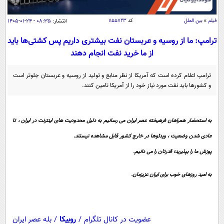
سیاسی
اقتصاد
فیلم
»
بین الملل
کد
۱۱۵۵۷۲۳
انتشار:
۰۸:۳۵ - ۲۴-۰۱-۱۴۰۵
جامعه
اقتصادی
ترامپ: ما از روسیه و عربستان نفت بیشتری داریم پس کشتی‌ها باید
از ما خرید نفت انجام دهند
ورزشی
اجتماعی
خودرو
بین الملل
حوادث
ترامپ اعلام کرده است که آمریکا از نظر منابع و تولید از روسیه و عربستان جلوتر است
و کشور‌ها باید نفت مورد نیاز خود را از آمریکا تامین کنند.
فرهنگ و هنر
سیاست خارجی
سلامت
علم و دانش
یک برش دانایی
به استحضار همراهان فرهیخته عصر ایران می رسانیم به دلیل محدودیت های اینترنت در ایران ، تا
قرآن
فناوری و It
محیط زیست
عادی شدن وضعیت ، ویدئوها در خارج کشور قابل مشاهده نیستند.
گوناگون
علمی
سفر و تفریح
پوزش ما را بپذیرید؛ قدرتان را می دانیم.
فیلم
سرگرمی
اخبار کریپتو
عصر ایران 2
اقتصاد
باشگاه مغز
به امید روزهای خوب برای ایران عزیزمان.
آموزش زبان
خواندنی ها و دیدنی ها
ورزش
مجله تصویری سلاح
داستان کوتاه
سیاست
عضویت در کانال تلگرام
/
روبیکا
/
بله عصر ایران