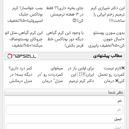
این دکتر شیرازی کرم
جای بخیه داری؟؟ فقط
بمب جوانساز! کرم
ترمیم زخم ایرانی را
در 3 هفته ترمیمش
بوتاکس جلبک
ساخت!!!
کن!😍
اسپیرولینا50%تخفیف
بدون سوزن پوستتو
با وجود این کرم گیاهی
این کرم گیاهی،مثل اتو
10سال جوون
دیگه دور بوتاکس خط
چروکای پوستتوصاف
کن50%تخفیف پاییزی
قرمز بکش!
میکنه!50%تخفیف
مطالب پیشنهادی
❌لازم نیست
برای اولین بار در
میخوای
کمر درد داری؟
کمردرد رو تحمل
ایران🇮🇷 این
کمردردت رو "در
دیگه بسه! در
کنی❌ درمان
دکتر کرم ترمیم
منزل" درمان
منزل درمانش
بدون جراحی و
کننده 23 روزه
کنی؟ (◂فیلم +
کن
نظر شما
قرص
ساخت!
◂پرسش‌نامه)
(◀پرسش‌نامه)
(پرسشنامه)
نام
ایمیل