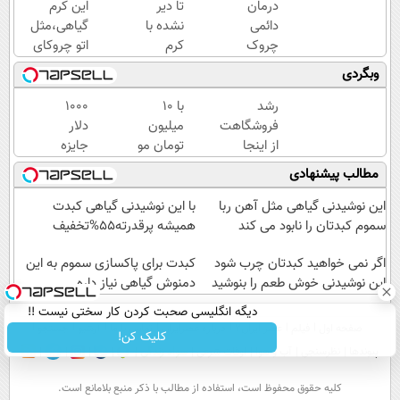
درمان
تا دیر
این کرم
دائمی
نشده با
گیاهی،مثل
چروک
کرم
اتو چروکای
های
ضدچروک
پوستتوصاف
وبگردی
پوستی
جلبک
میکنه!50%تخفیف
در
پوستتو
رشد
با 10
1000
منزل!
صاف و
فروشگاهت
میلیون
دلار
خرید
آینه ای
از اینجا
تومان مو
جایزه
محصول
کن!
شروع
بکار
ببر 💲
مطالب پیشنهادی
با
می‌شه،
قسطی
🤑💲
تخفیف
برای درآمد
پرداختش
بازی
این نوشیدنی گیاهی مثل آهن ربا
با این نوشیدنی گیاهی کبدت
بیشتر،
کن😍
کن و
سموم کبدتان را نابود می کند
همیشه پرقدرته55%تخفیف
آماده‌ای؟
گردونه
اگر نمی خواهید کبدتان چرب شود
بچرخون
کبدت برای پاکسازی سموم به این
این نوشیدنی خوش طعم را بنوشید
دمنوش گیاهی نیاز داره
دیگه انگلیسی صحبت کردن کار سختی نیست !!
صفحه اول
فیلم
عصر ایران۲
درباره عصرایران
تماس با ما
آرشیو
جستجو
کلیک کن!
پیوندها
نظرسنجی
آب و هوا
اوقات شرعی
سواد زندگی
كليه حقوق محفوظ است، استفاده از مطالب با ذكر منبع بلامانع است.