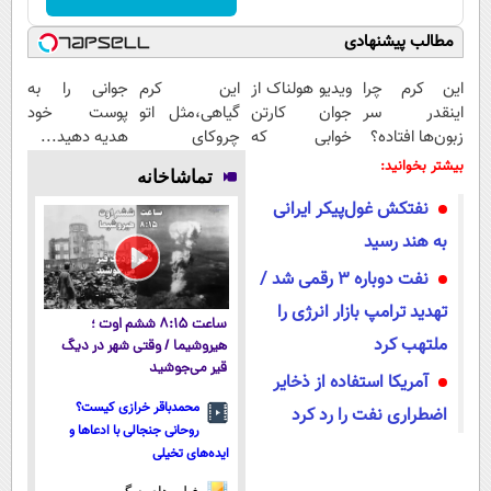
مطالب پیشنهادی
این کرم چرا
ویدیو هولناک از
این کرم
جوانی را به
اینقدر سر
جوان کارتن
گیاهی،مثل اتو
پوست خود
زبون‌ها افتاده؟
خوابی که
چروکای
هدیه دهید...
میلیاردر شد.
پوستتوصاف
بیشتر بخوانید:
تماشاخانه
آموزش رایگان
میکنه!50%تخفیف
نفتکش غول‌پیکر ایرانی
به هند رسید
نفت دوباره ۳ رقمی شد /
تهدید ترامپ بازار انرژی را
ساعت ۸:۱۵ ششم اوت ؛
ملتهب کرد
هیروشیما / وقتی شهر در دیگ
قیر می‌جوشید
آمریکا استفاده از ذخایر
محمدباقر خرازی کیست؟
اضطراری نفت را رد کرد
روحانی جنجالی با ادعاها و
ایده‌های تخیلی