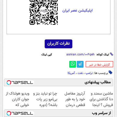
اپلیکیشن عصر ایران
نظرات کاربران
لینک کوتاه:
کپی لینک
‌گزارش خطا در خبر
برچسب ها:
ترامپ
،
نفت
،
آمریکا
مطالب پیشنهادی
ماشین سمند و
آرتروز مفاصل
چرا تو نباید بنز و
ویدیو هولناک از
دنا گذاشتی برای
خود را به طور
بی‌ام‌و زیر پات
جوان کارتن
فروش ؟ اینجا
قطعی درمان
باشه؟ (دوره
خوابی که
سریع و راحت
کنید!
رایگان درآمد
میلیاردر شد.
از سراسر وب
بفروش
◗پرسش‌نامه◖
میلیاردی)
آموزش رایگان