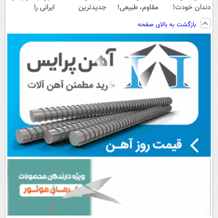
دندان خودت!
مقاوم، طبیعی!
جدیدترین
ایرانی را
نصب آسان و
ویزیت
فناوری اروپا،
ساخت!!!
بازگشت به بالای صفحه
پرداخت اقساطی
رایگان+پرداخت
سبک و مقاوم |
💳 📍 تهران
اقساطی😍
پرداخت قسطی