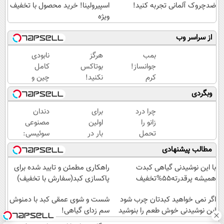
ضدچروک آلمانی تجربه کنید!
اسپیرولینا! خرید محصول با تخفیف
ویژه
از سراسر وب
بمب
هرگز
نابودی
جوانساز!
بوتاکس
کامل
کرم
نکنید!
چین و
بوتاکس
جوانساز
چروک
وبگردی
جلبک
جلبک
با کرم
اسپیرولینا50%تخفیف
پوست
آلمانی۴۰٪تخفیف
چرا درد
برای
دندان
شمارا
زانو را
اولین
مصنوعی
۱۰ سال
تحمل
بار در
سوئیسی:
جوان
می‌کنی؟
ایران
جدیدترین
مطالب پیشنهادی
می کند
خیلی
🇮🇷
فناوری
ساده
این
اروپا،
با این نوشیدنی گیاهی کبدت
راهکاری مطمئن و تایید شده برای
درمنزل
دکتر
سبک و
همیشه پرقدرته55%تخفیف
پاکسازی کبد(سفارش با تخفیف)
درمانش
کرم
مقاوم |
کن
اگر نمی خواهید کبدتان چرب شود
ترمیم
پرداخت
شست و شوی عمقی کبد با دمنوش
این نوشیدنی خوش طعم را بنوشید
کننده
سم زدای گیاهی!
قسطی
23