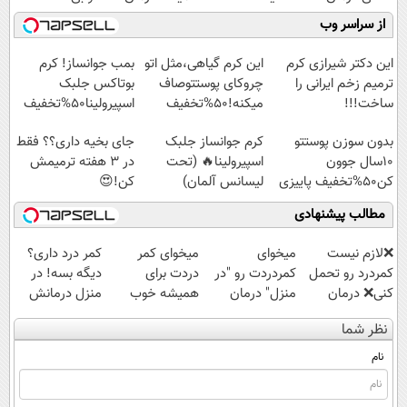
کنید!
موثر(تخفیف تا
کن!
میلیاردر شد.
از سراسر وب
◗پرسش‌نامه◖
امشب)
◗پرسش‌نامه◖
آموزش رایگان
این دکتر شیرازی کرم
این کرم گیاهی،مثل اتو
بمب جوانساز! کرم
ترمیم زخم ایرانی را
چروکای پوستتوصاف
بوتاکس جلبک
ساخت!!!
میکنه!50%تخفیف
اسپیرولینا50%تخفیف
بدون سوزن پوستتو
کرم جوانساز جلبک
جای بخیه داری؟؟ فقط
10سال جوون
اسپیرولینا🔥 (تحت
در 3 هفته ترمیمش
کن50%تخفیف پاییزی
لیسانس آلمان)
کن!😍
مطالب پیشنهادی
❌لازم نیست
میخوای
میخوای کمر
کمر درد داری؟
کمردرد رو تحمل
کمردردت رو "در
دردت برای
دیگه بسه! در
کنی❌ درمان
منزل" درمان
همیشه خوب
منزل درمانش
بدون جراحی و
کنی؟ (◂فیلم +
شه؟ ◀
کن
نظر شما
قرص
◂پرسش‌نامه)
پرسش‌نامه رو پر
(◀پرسش‌نامه)
(پرسشنامه)
کن!
نام