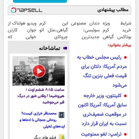
مطالب پیشنهادی
شرایط ویژه
دندان مصنوعی
این کرم
ویدیو هولناک از
خرید کرم
سوئیسی:
گیاهی،مثل اتو
جوان کارتن
بوتاکس گیاهی
جدیدترین
چروکای
خوابی که
تا پایان امشب!
فناوری اروپا،
پوستتوصاف
میلیاردر شد.
بیشتر بخوانید:
تماشاخانه
سبک و مقاوم |
میکنه!50%تخفیف
آموزش رایگان
رئیس مجلس خطاب به
پرداخت قسطی
مردم آمریکا: دلتان برای
قیمت فعلی بنزین تنگ
می‌شود
ساعت ۸:۱۵ ششم اوت ؛
کلینتون، وزیر خارجه
هیروشیما / وقتی شهر در دیگ
قیر می‌جوشید
سابق آمریکا: آمریکا اکنون
در موقعیت ضعیف‌تری
محمدباقر خرازی کیست؟
روحانی جنجالی با ادعاها و
نسبت به ایران قرار دارد
ایده‌های تخیلی
ترامپ: لغو ممنوعیت
فیلم های دیگر