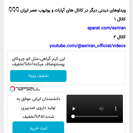
پیامک
سرگرمی
ویدئوهای دیدنی دیگر در کانال های آپارات و یوتیوب عصر ایران 👇👇👇
روانشناسی
فناوری
کانال 1
آشپزی
گوناگون
aparat.com/asriran
دانلود
حوادث
کانال 2
youtube.com/@asriran_official/videos
محیط زیست
سلامت
این کرم گیاهی،مثل اتو چروکای
پوستتوصاف میکنه!50%تخفیف
فرهنگی
تخفیف ویژه!
بین الملل
اجتماعی
دانشمندان ایرانی موفق به
حیات وحش
تولید داروی ضدپیری
سیاست خارجی
شدند!45%تخفیف
ثبت خرید