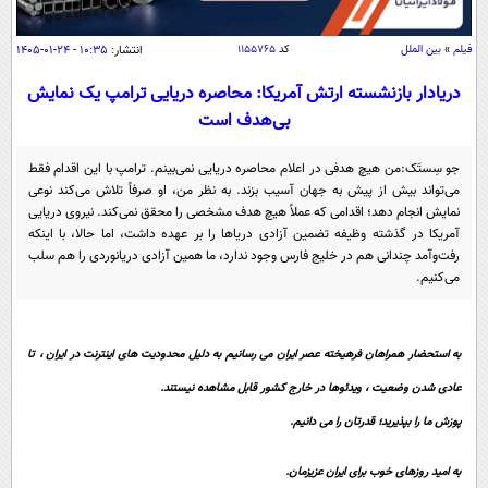
سیاسی
اقتصاد
فیلم
»
بین الملل
کد
۱۱۵۵۷۶۵
انتشار:
۱۰:۳۵ - ۲۴-۰۱-۱۴۰۵
جامعه
اقتصادی
دریادار بازنشسته ارتش آمریکا: محاصره دریایی ترامپ یک نمایش
بی‌هدف است
ورزشی
اجتماعی
خودرو
بین الملل
حوادث
جو سِستَک:من هیچ هدفی در اعلام محاصره دریایی نمی‌بینم. ترامپ با این اقدام فقط
می‌تواند بیش از پیش به جهان آسیب بزند. به نظر من، او صرفاً تلاش می‌کند نوعی
فرهنگ و هنر
سیاست خارجی
سلامت
نمایش انجام دهد؛ اقدامی که عملاً هیچ هدف مشخصی را محقق نمی‌کند. نیروی دریایی
علم و دانش
آمریکا در گذشته وظیفه تضمین آزادی دریا‌ها را بر عهده داشت، اما حالا، با اینکه
یک برش دانایی
رفت‌وآمد چندانی هم در خلیج فارس وجود ندارد، ما همین آزادی دریانوردی را هم سلب
قرآن
فناوری و It
می‌کنیم.
محیط زیست
گوناگون
علمی
سفر و تفریح
فیلم
سرگرمی
اخبار کریپتو
به استحضار همراهان فرهیخته عصر ایران می رسانیم به دلیل محدودیت های اینترنت در ایران ، تا
عصر ایران 2
اقتصاد
باشگاه مغز
عادی شدن وضعیت ، ویدئوها در خارج کشور قابل مشاهده نیستند.
آموزش زبان
خواندنی ها و دیدنی ها
ورزش
مجله تصویری سلاح
پوزش ما را بپذیرید؛ قدرتان را می دانیم.
داستان کوتاه
سیاست
به امید روزهای خوب برای ایران عزیزمان.