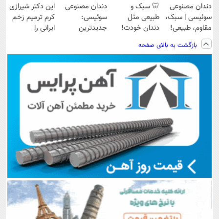
دندان مصنوعی
🦷 سبک و
دندان مصنوعی
این دکتر شیرازی
سوئیسی | سبک،
طبیعی مثل
سوئیسی:
کرم ترمیم زخم
مقاوم، طبیعی!
دندان خودت!
جدیدترین
ایرانی را
ویزیت
نصب آسان و
فناوری اروپا،
ساخت!!!
بازگشت به بالای صفحه
رایگان+پرداخت
پرداخت اقساطی
سبک و مقاوم |
اقساطی😍
💳 📍 تهران
پرداخت قسطی