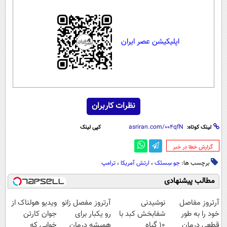
اپلیکیشن عصر ایران
نظرات کاربران
لینک کوتاه:
کپی لینک
‌گزارش خطا در خبر
برچسب ها:
جو سِستَک
،
ارتش آمریکا
،
ترامپ
مطالب پیشنهادی
آرتروز مفاصل
نوشیدنی
آرتروز مفصل زانو
ویدیو هولناک از
خود را به طور
شفابخش کبد با
رو یکبار برای
جوان کارتن
قطعی درمان
10 گیاه
همیشه درمان
خوابی که