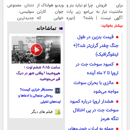
برای فروش
چرا تو نباید بنز و
ویدیو هولناک از
دندان مصنوعی
ماشنیت نیاز به
بی‌ام‌و زیر پات
جوان کارتن
سوئیسی:
آگهی نیست |
باشه؟ (دوره
خوابی که
جدیدترین
اینجا راحت
رایگان درآمد
میلیاردر شد.
فناوری اروپا،
بیشتر بخوانید:
تماشاخانه
بفروشش
میلیاردی)
آموزش رایگان
سبک و مقاوم |
قیمت بنزین در طول
پرداخت قسطی
جنگ چقدر گران‌تر شد؟(+
اینفوگرافیک)
کمبود سوخت جت در
ساعت ۸:۱۵ ششم اوت ؛
اروپا تا ۲ ماه آینده
هیروشیما / وقتی شهر در دیگ
قیر می‌جوشید
مالزی با بحران سوخت
محمدباقر خرازی کیست؟
مواجه می‌شود
روحانی جنجالی با ادعاها و
هشدار اروپا درباره کمبود
ایده‌های تخیلی
سوخت جت در پی اختلال
فیلم های دیگر
تنگه هرمز
حمله به ایران، خودروهای