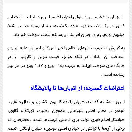
پیامک
سرگرمی
روانشناسی
فناوری
همزمان با ششمین روز متوالی اعتراضات سراسری در ایرلند، دولت این
آشپزی
گوناگون
کشور در یک نشست فوقالعاده یک‌شنبه‌شب، از بسته حمایتی 505
میلیون یورویی برای جبران افزایش بی‌سابقه قیمت سوخت خبر داد.
دانلود
حوادث
محیط زیست
به گزارش تسنیم، تنش‌های نظامی اخیر آمریکا و اسرائیل علیه ایران و
متعاقب آن اختلال در تنگه هرمز، قیمت بنزین و گازوئیل را در
سلامت
جایگاه‌های سوخت ایرلند به ترتیب به 2 یورو و 2.17 یورو در هر لیتر
فرهنگی
رسانده است .
بین الملل
اعتراضات گسترده؛ از اتوبان‌ها تا پالایشگاه
اجتماعی
حیات وحش
از روز سه‌شنبه گذشته، هزاران راننده کامیون، کشاورز و فعال صنفی با
تجمع در معابر اصلی شهرهایی همچون دوبلین، کورک و گالوی،
سیاست خارجی
خواستار اقدام فوری دولت برای کاهش قیمت‌ها شدند . معترضان که
برخی از آن‌ها با تراکتور در خیابان اصلی دوبلین، خیابان اوکانل، تجمع