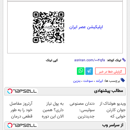
اپلیکیشن عصر ایران
لینک کوتاه:
کپی لینک
‌گزارش خطا در خبر
برچسب ها:
ایرلند
،
سوخت
،
بنزین
مطالب پیشنهادی
ویدیو هولناک از
دندان مصنوعی
به پول نیاز
آرتروز مفاصل
جوان کارتن
سوئیسی:
داری؟ همین
خود را به طور
خوابی که
جدیدترین
الان این دوره
قطعی درمان
میلیاردر شد.
فناوری اروپا،
رایگان رو شرکت
کنید!
از سراسر وب
آموزش رایگان
سبک و مقاوم |
کن تا دیر نشده!
◗پرسش‌نامه◖