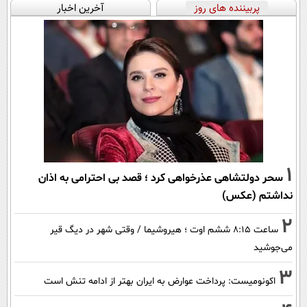
پربیننده های روز
آخرین اخبار
1
سحر دولتشاهی عذرخواهی کرد ؛ قصد بی احترامی به اذان
نداشتم (عکس)
2
ساعت ۸:۱۵ ششم اوت ؛ هیروشیما / وقتی شهر در دیگ قیر
می‌جوشید
3
اکونومیست: پرداخت عوارض به ایران بهتر از ادامه تنش است