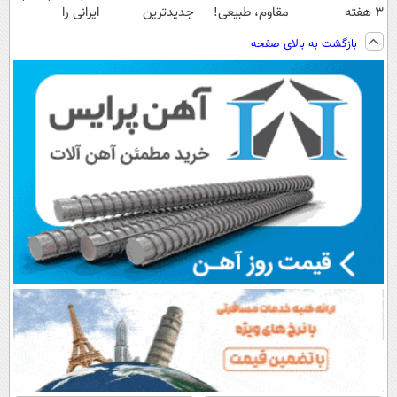
3 هفته
مقاوم، طبیعی!
جدیدترین
ایرانی را
ترمیمش کن!😍
ویزیت
فناوری اروپا،
ساخت!!!
بازگشت به بالای صفحه
رایگان+پرداخت
سبک و مقاوم |
اقساطی😍
پرداخت قسطی