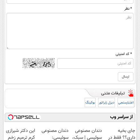
* نظر
* کد امنیتی
اعتبارسنجی
دیزل ژنراتور
بوکینگ
از سراسر وب
جای بخیه
دندان مصنوعی
دندان مصنوعی
این دکتر شیرازی
داری؟؟ فقط در
سوئیسی | سبک،
سوئیسی:
کرم ترمیم زخم