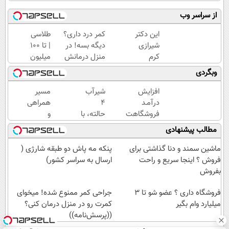
از سراسر وب
این دکتر
کمر درد داری؟
طلاسی
شیرازی
دیگه بسه! در
| تا 100
کرم
منزل درمانش
میلیون
ترمیم
کن
وام
وبگردی
زخم
(◀پرسش‌نامه)
آنی
ایرانی را
خرید
افزایش
شیر‌آب
مسیر
ساخت!!!
طلا💰
درآمـد
۴
همراهی
ثبت
فروشگاهت
حالته، با
و
نام
رو تضمین
قیمت
گزارش
مطالب پیشنهادی
کن!
کن
باور
عملکرد
نکردنی!!
گروه
ماشین سمند و دنا گذاشتی برای
پنکه مه پاش دو طبقه شارژی (
گارانتی
اسنپ
فروش ؟ اینجا سریع و راحت
ارسال به سراسر کشور)
تعویض
در
بفروش
و
۱۴۰۴
فروشگاه داری ؟ عضو شو تا 3
برگشت
جراحی کمر ممنوع شده! میخوای
میلیارد وام بگیر
کمرت رو در منزل درمان کنی؟
((پرسش‌نامه))