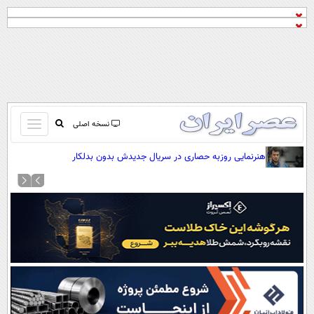
باز
نسخه اصلی
و
صفحه اول
هنرنمایی روزبه حصاری در سریال جدیدش بدون بدلکار
بسته
تماس با ما
کردن
آرشیو
منو
جستجو
نظرسنجی
آب و هوا
اوقات شرعی
پیوند ها
سواد زندگی