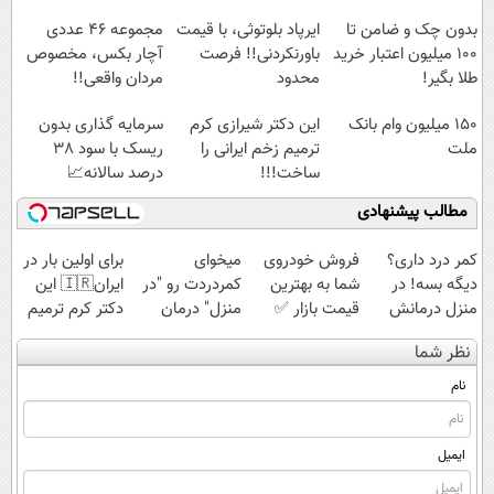
پرداخت قسطی
بدون چک و ضامن تا
ایرپاد بلوتوثی، با قیمت
مجموعه ۴۶ عددی
100 میلیون اعتبار خرید
باورنکردنی!! فرصت
آچار بکس، مخصوص
طلا بگیر!
محدود
مردان واقعی!!
(مشاهده قیمت
150 میلیون وام بانک
این دکتر شیرازی کرم
سرمایه گذاری بدون
فوق‌العاده)
ملت
ترمیم زخم ایرانی را
ریسک با سود 38
ساخت!!!
درصد سالانه📈
مطالب پیشنهادی
کمر درد داری؟
فروش خودروی
میخوای
برای اولین بار در
دیگه بسه! در
شما به بهترین
کمردردت رو "در
ایران🇮🇷 این
منزل درمانش
قیمت بازار ✅
منزل" درمان
دکتر کرم ترمیم
کن
کنی؟ (◂فیلم +
کننده 23 روزه
نظر شما
(◀پرسش‌نامه)
◂پرسش‌نامه)
ساخت!
نام
ایمیل