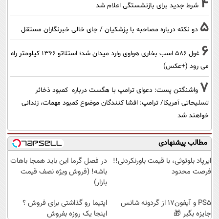
4
شرط جدید برای بازنشستگی اعلام شد
5
دو نکته درباره مصاحبه با پزشکیان / جای خالی خبرنگاران مستقل
6
غول 586 اسب بخاری هواوی وارد میدان شد؛ استلاتو 1366 کیلومتر راه
می رود (+عکس)
7
واشنگتن پست: دعوای ترامپ با هگست درباره کمبود ذخائر
تسلیحاتی آمریکا/ ترامپ: افشا کنندگان موضوع کمبود مهمات، زندانی
خواهند شد
مطالب پیشنهادی
ایرپاد بلوتوثی، با قیمت باورنکردنی!!
در فصل گرما این باید همجا باهات
فرصت محدود
باشه! (فروش ویژه نصف قیمت
بازار)
PS5 و آیفون17 از گردونه شانس
اپتیما رو گذاشتی برای فروش ؟
جایزه بگیر 🎁
اینجا یک روزه بفروش