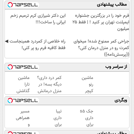
مطالب پیشنهادی
فرم خود را در بزرگترین جشنواره
این دکتر شیرازی کرم ترمیم زخم
ایمپلنت تهران پر کنید ! | فقط ۲۵
ایرانی را ساخت!!!
میلیون
جراحی کمر ممنوع شده! میخوای
‌راه خلاصی از کمردرد همینجاست ◀
کمرت رو در منزل درمان کنی؟
فقط کافیه فرم رو پر کنی!
((پرسش‌نامه))
از سراسر وب
ماشین
کمر درد داری؟
ماشین
رنو
دیگه بسه! در
تارا
کپچر
منزل درمانش
گذاشتی
خودتو
کن
برای
وبگردی
راحت
(◀پرسش‌نامه)
فروش
و سریع
؟ اینجا
جک s5
تیبا
مسیر
بفروش
سریع و
داری
داری
همراهی
راحت
برای
برای
و
بفروش
فروش؟
فروش؟
گزارش
مطالب پیشنهادی