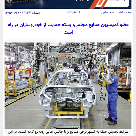
سیاسی
اقتصاد
صفحه نخست
»
اقتصادی
کد
۱۱۵۵۸۱۰
انتشار:
۱۳:۳۲ - ۲۴-۰۱-۱۴۰۵
جامعه
اقتصادی
عضو کمیسیون صنایع مجلس: بسته حمایت از خودروسازان در راه
است
ورزشی
اجتماعی
خودرو
بین الملل
حوادث
فرهنگ و هنر
سیاست خارجی
سلامت
علم و دانش
یک برش دانایی
قرآن
فناوری و It
محیط زیست
گوناگون
علمی
سفر و تفریح
فیلم
سرگرمی
اخبار کریپتو
عصر ایران 2
اقتصاد
باشگاه مغز
آموزش زبان
خواندنی ها و دیدنی ها
ورزش
مجله تصویری سلاح
داستان کوتاه
سیاست
شرایط تحمیلی جنگ به کشور برخی صنایع را با چالش هایی روبه رو کرده است. در این