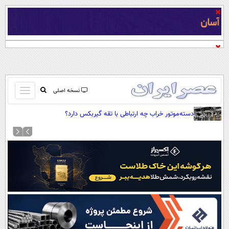
باز
نسخه اصلی
و
صفحه اول
دسته‌موتور خراب چه ارتباطی با تقه گیربکس دارد؟
بسته
تماس با ما
کردن
آرشیو
منو
جستجو
نظرسنجی
آب و هوا
اوقات شرعی
پیوند ها
سواد زندگی