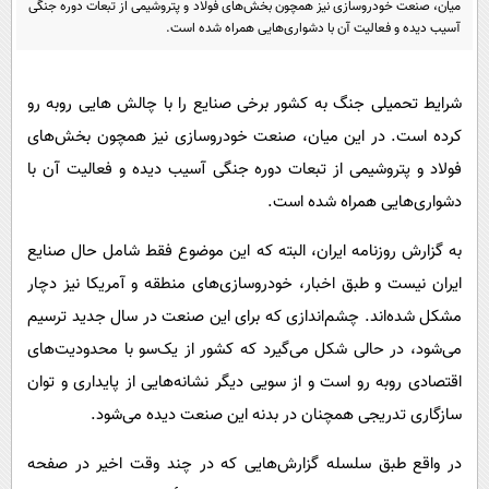
میان، صنعت خودروسازی نیز همچون بخش‌های فولاد و پتروشیمی از تبعات دوره جنگی
پیامک
سرگرمی
آسیب دیده و فعالیت آن با دشواری‌هایی همراه شده است.
روانشناسی
فناوری
آشپزی
گوناگون
شرایط تحمیلی جنگ به کشور برخی صنایع را با چالش هایی روبه رو
دانلود
حوادث
کرده است. در این میان، صنعت خودروسازی نیز همچون بخش‌های
فولاد و پتروشیمی از تبعات دوره جنگی آسیب دیده و فعالیت آن با
محیط زیست
دشواری‌هایی همراه شده است.
سلامت
به گزارش روزنامه ایران، البته که این موضوع فقط شامل حال صنایع
فرهنگی
ایران نیست و طبق اخبار، خودروسازی‌های منطقه و آمریکا نیز دچار
بین الملل
مشکل شده‌اند. چشم‌اندازی که برای این صنعت در سال جدید ترسیم
اجتماعی
می‌شود، در حالی شکل می‌گیرد که کشور از یک‌سو با محدودیت‌های
حیات وحش
اقتصادی روبه رو است و از سویی دیگر نشانه‌هایی از پایداری و توان
سازگاری تدریجی همچنان در بدنه این صنعت دیده می‌شود.
سیاست خارجی
در واقع طبق سلسله گزارش‌هایی که در چند وقت اخیر در صفحه