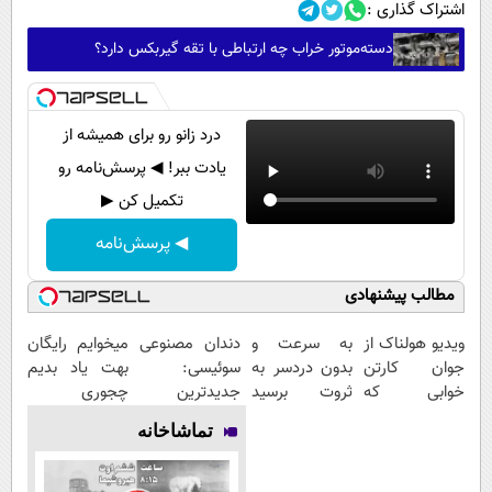
اشتراک گذاری :
دسته‌موتور خراب چه ارتباطی با تقه گیربکس دارد؟
درد زانو رو برای همیشه از
یادت ببر! ◀ پرسش‌نامه رو
تکمیل کن ▶
◀ پرسش‌نامه
مطالب پیشنهادی
ویدیو هولناک از
به سرعت و
دندان مصنوعی
میخوایم رایگان
جوان کارتن
بدون دردسر به
سوئیسی:
بهت یاد بدیم
خوابی که
ثروت برسید
جدیدترین
چجوری
میلیاردر شد.
(دوره کاملا
فناوری اروپا،
پولدارشی! باور
تماشاخانه
آموزش رایگان
رایگان
سبک و مقاوم |
نداری امتحانش
پولسازی)
پرداخت قسطی
مجانیه