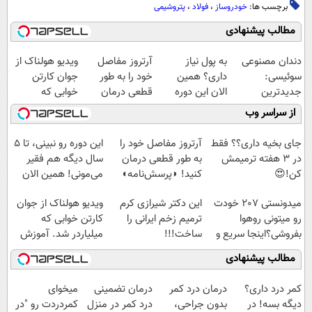
برچسب ها:
خودروساز
،
فولاد
،
پتروشیمی
مطالب پیشنهادی
دندان مصنوعی
به پول نیاز
آرتروز مفاصل
ویدیو هولناک از
سوئیسی:
داری؟ همین
خود را به طور
جوان کارتن
جدیدترین
الان این دوره
قطعی درمان
خوابی که
فناوری اروپا،
رایگان رو شرکت
کنید!
میلیاردر شد.
از سراسر وب
سبک و مقاوم |
کن تا دیر نشده!
◗پرسش‌نامه◖
آموزش رایگان
پرداخت قسطی
جای بخیه داری؟؟ فقط
آرتروز مفاصل خود را
این دوره رو نبینی، تا 5
در 3 هفته ترمیمش
به طور قطعی درمان
سال دیگه هم فقیر
کن!😍
کنید! ◗پرسش‌نامه◖
می‌مونی! همین الان
ثبت نام کن
میدونستی 207 خودت
این دکتر شیرازی کرم
ویدیو هولناک از جوان
رو میتونی روهوا
ترمیم زخم ایرانی را
کارتن خوابی که
بفروشی؟اینجا سریع و
ساخت!!!
میلیاردر شد. آموزش
راحت بفروش
رایگان
مطالب پیشنهادی
کمر درد داری؟
درمان درد کمر
درمان تضمینی
میخوای
دیگه بسه! در
بدون جراحی،
درد کمر در منزل
کمردردت رو "در