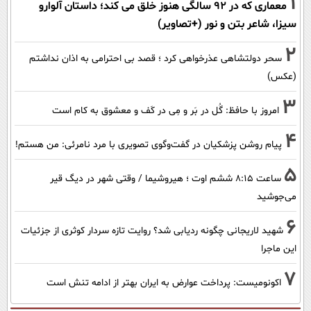
1
معماری که در 92 سالگی هنوز خلق می کند؛ داستان آلوارو
سیزا، شاعر بتن و نور (+تصاویر)
2
سحر دولتشاهی عذرخواهی کرد ؛ قصد بی احترامی به اذان نداشتم
(عکس)
3
امروز با حافظ: گُل در بَر و مِی در کَف و معشوق به کام است
4
پیام روشن پزشکیان در گفت‌و‌گوی تصویری با مرد نامرئی: من هستم!
5
ساعت ۸:۱۵ ششم اوت ؛ هیروشیما / وقتی شهر در دیگ قیر
می‌جوشید
6
شهید لاریجانی چگونه ردیابی شد؟ روایت تازه سردار کوثری از جزئیات
این ماجرا
7
اکونومیست: پرداخت عوارض به ایران بهتر از ادامه تنش است