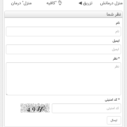
منزل درمانش
تزریق ◀
👌 "کافیه
منزل" درمان
کن
پرسش‌نامه رو پر
پرسش‌نامه رو پر
کنی؟ (◂فیلم +
نظر شما
(◀پرسش‌نامه)
کن ▶
کنی"
◂پرسش‌نامه)
نام
ایمیل
* نظر
* کد امنیتی