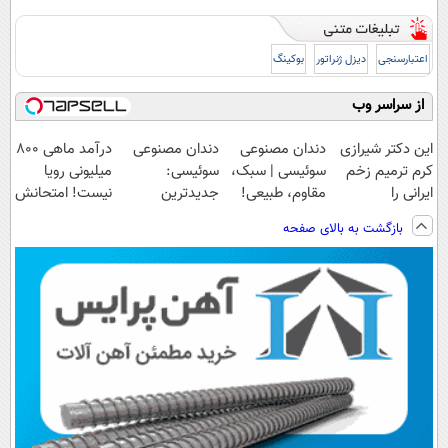
اعتبارسنجی
دیزل ژنراتور
بوکینگ
از سراسر وب
این دکتر شیرازی
دندان مصنوعی
دندان مصنوعی
درآمد ماهی 800
کرم ترمیم زخم
سوئیسی | سبک،
سوئیسی:
میلیونی رویا
ایرانی را
مقاوم، طبیعی!
جدیدترین
نیست! امتحانش
ساخت!!!
ویزیت
فناوری اروپا،
مجانیه😉
بازگشت به بالای صفحه
رایگان+پرداخت
سبک و مقاوم |
اقساطی😍
پرداخت قسطی