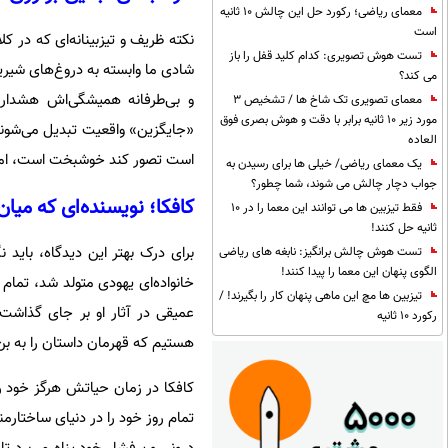
معمای ریاضی؛ رکورد حل این چالش 10 ثانیه
است
نکته ظریف و تیزبینانه‌ای که در
تست هوش تصویری: کدام کلید قفل را باز
شادی ما وابسته به دروغ‌های شیرین
می کند؟
و بی‌طرفانه همیشگی‌اش هشدار م
معمای تصویری تک شاخ ها / تشخیص 3
مورد زیر 10 ثانیه برابر با دقت و هوش بصری فوق
«جایگزین» واقعیت تبدیل می‌شوند 
العاده
است تصور کند خوشبخت است، اما 
یک معمای ریاضی/ خیلی ها برای رسیدن به
جواب دچار چالش می شوند، شما چطور؟
کافکا؛ نویسنده‌ای که می
فقط تیزبین ها می توانند این معما را در 10
ثانیه حل کنند!
تست هوش چالش برانگیز: نابغه های ریاضی
الگوی پنهان این معما را پیدا کنند!
خانواده‌ای یهودی متولد شد، تمام
تیزبین ها مچ این ماهی پنهان کار را بگیرند! /
عمیقی در آثار او بر جای گذاشت
رکورد 10 ثانیه
هستیم که قهرمان داستان را به بن
کافکا در زمان حیاتش هرگز خود را
تمام روز خود را در دنیای ساختارم