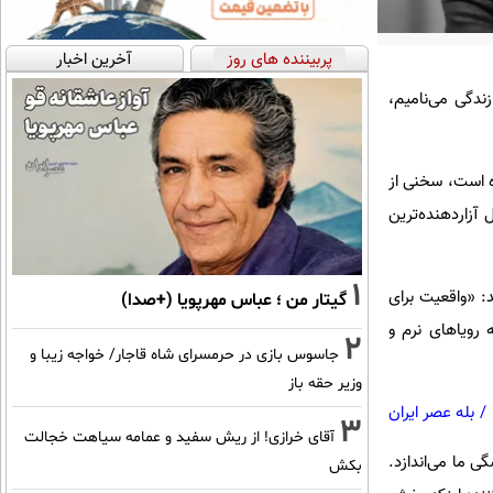
پربیننده های روز
آخرین اخبار
زندگی می‌نامیم،
ده است، سخنی از
 آزاردهنده‌ترین
1
: «واقعیت برای
گیتار من ؛ عباس مهرپویا (+صدا)
 رویاهای نرم و
2
جاسوس بازی در حرمسرای شاه قاجار/ خواجه زیبا و
وزیر حقه باز
/
بله عصر ایران
3
آقای خرازی! از ریش سفید و عمامه سیاهت خجالت
ی ما می‌اندازد.
بکش