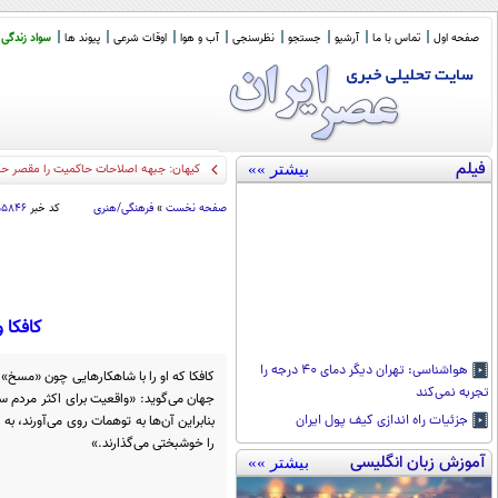
صفحه اول
تماس با ما
آرشیو
جستجو
نظرسنجی
آب و هوا
اوقات شرعی
پیوند ها
سواد زندگی
فیلم
بیشتر »»
کیهان: جبهه اصلاحات حاکمیت را مقصر حو
صفحه نخست
»
فرهنگی/هنری
کد خبر
۵۵۸۴۶
کافکا 
هواشناسی: تهران دیگر دمای ۴۰ درجه را
کافکا که او را با شاهکارهایی چون «مسخ»
تجربه نمی‌کند
جهان می‌گوید: «واقعیت برای اکثر مردم سن
بنابراین آن‌ها به توهمات روی می‌آورند، به 
جزئیات راه اندازی کیف پول ایران
را خوشبختی می‌گذارند.»
آموزش زبان انگلیسی
بیشتر »»