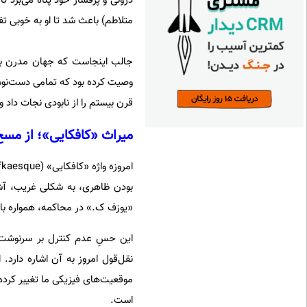
درونی و پرفشار خود پناه می‌برد ت
متلاطم) باعث شد تا او به خوبی ت
جالب اینجاست که جهان مدرن بخ
وصیت کرده بود که تمامی دست‌نوشت
قرن بیستم را از نابودی نجات داد و
میراث «کافکایی»؛ از مسخ 
بودن ظاهری، به شکلی غریب، آشف
«یوزف ک.» در محاکمه، همواره با نی
این حسِ عدم کنترل بر سرنوشت و
نقل‌قول امروز به آن اشاره دارد
موقعیت‌های فیزیکی ما تغییر کرده 
است.