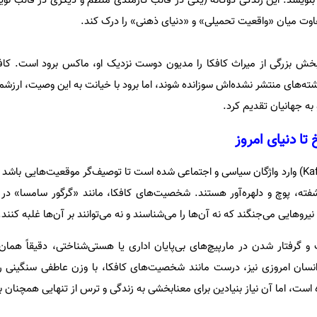
ا بنویسد. این زندگی دوگانه (یکی در قالب کارمندی منظم و دیگری در قالب نوی
فاوت میان «واقعیت تحمیلی» و «دنیای ذهنی» را درک کند.
ش بزرگی از میراث کافکا را مدیون دوست نزدیک او، ماکس برود است. کاف
ه‌های منتشر نشده‌اش سوزانده شوند، اما برود با خیانت به این وصیت، ارزشمن
 به جهانیان تقدیم کرد.
تا دنیای امروز
امروزه واژه «کافکایی» (Kafkaesque) وارد واژگان سیاسی و اجتماعی شده است تا توصیف‌گر موقعیت‌هایی
ته، پوچ و دلهره‌آور هستند. شخصیت‌های کافکا، مانند «گرگور سامسا» در
روهایی می‌جنگند که نه آن‌ها را می‌شناسند و نه می‌توانند بر آن‌ها غلبه کنند.
 گرفتار شدن در مارپیچ‌های بی‌پایان اداری یا هستی‌شناختی، دقیقاً هم
. انسان امروزی نیز، درست مانند شخصیت‌های کافکا، با وزن عاطفی سنگینی 
است، اما آن نیاز بنیادین برای معنابخشی به زندگی و ترس از تنهایی همچنان 