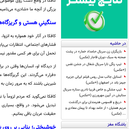
کافکا در واقع دست روی موضوعی گذ
بزرگی از آنچه ما «شادی» می‌نامی
سنگینیِ هستی و گریزگاه‌ه
کافکا در آثار خود همواره به انزو
در حاشیه
فشارهای اجتماعی، انتظارات بی‌پای
بازیگران زن سریال «بامداد خمار» در پشت
تحمل آن برای هر کسی مقدور نی
صحنه به سبک دوران قاجار (عکس)
تیپ رنگی تارا سریال شغال در جشن نفس
از دیدگاه او، انسان‌ها وقتی در بر
(+عکس)
«فرار» می‌گردند. این گریزگاه‌ها
استایل جالب مدل روس فیلم ایرانی جزیره
جیمز باند در اصفهان (+عکس)
شیرینی باشند که به مرور زمان به 
تیپ مشکی و خاص فریبا نادری ستاره سریال
ستایش در آیین مهرورزی (+عکس)
کافکا نمی‌گوید که مردم لزوماً ب
دریغ و افسوس هنرمندان برای درگذشت
تبدیل می‌شود. در واقع، بسیاری ا
مریم همتیان ؛ از حامد بهداد تا پیمان معادی و
حقیقت عریان باقی بمانیم.
... (عکس)
باشگاه مغز
خوشبختی؛ بنایی بر روی 