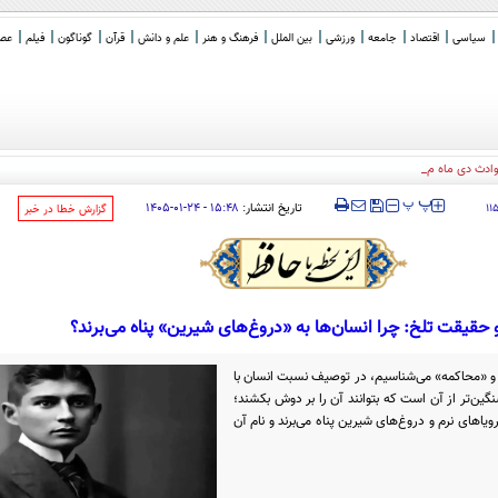
سیاسی
اقتصاد
جامعه
ورزشی
بین الملل
فرهنگ و هنر
علم و دانش
قرآن
گوناگون
فیلم
عصر 
ادث دی ماه می داند
‍‍‍ پ
پ
تاریخ انتشار:
۱۵:۴۸ - ۲۴-۰۱-۱۴۰۵
۱۱
‌گزارش خطا در خبر
و حقیقت تلخ: چرا انسان‌ها به «دروغ‌های شیرین» پناه می‌برند؟
 و «محاکمه» می‌شناسیم، در توصیف نسبت انسان با
گین‌تر از آن است که بتوانند آن را بر دوش بکشند؛
رویاهای نرم و دروغ‌های شیرین پناه می‌برند و نام آن