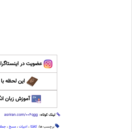
عضویت در اینستاگرام
این لحظه با
آموزش زبان ان
لینک کوتاه:
برچسب ها:
کافکا
،
ادبیات
،
مسخ
،
جملا