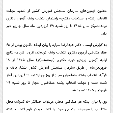
پیامک
سرگرمی
معاون آزمون‌های سازمان سنجش آموزش کشور از تمدید مهلت
روانشناسی
فناوری
انتخاب رشته و اصلاحات دفترچه راهنمای انتخاب رشته آزمون دکتری
آشپزی
گوناگون
نیمه‌متمرکز سال ۱۴۰۵ تا روز شنبه ۲۹ فروردین ماه سال جاری خبر
دانلود
حوادث
داد.
محیط زیست
به گزارش ایسنا، دکتر عبدالرضا سیاره با بیان اینکه تاکنون بیش از ۶۵
سلامت
هزار متقاضی آزمون دکتری انتخاب رشته کرده‌اند، افزود: کارنامه نتایج
فرهنگی
اولیه آزمون ورودی دوره دکتری (نیمه‌متمرکز) سال ۱۴۰۵ از ۱۸
فروردین‌ماه از طریق سازمان سنجش آموزش کشور انتشار یافته و
بین الملل
فرآیند انتخاب رشته متقاضیان مجاز از روز چهارشنبه ۱۹ فروردین آغاز
اجتماعی
شده است و مهلت انتخاب رشته متقاضیان مجاز تا روز شنبه ۲۹
حیات وحش
فروردین ۱۴۰۵ تمدید شد.
سیاست خارجی
وی با بیان اینکه هر متقاضی مجاز، می‌تواند حداکثر ۵۰ کدرشته‌محل
متناسب با مجموعه امتحانی خود را انتخاب و در فرم انتخاب رشته