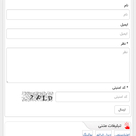
نام
ایمیل
* نظر
* کد امنیتی
اعتبارسنجی
دیزل ژنراتور
بوکینگ