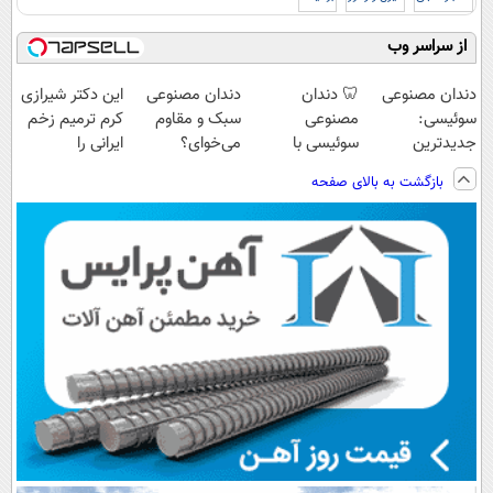
از سراسر وب
دندان مصنوعی
🦷 دندان
دندان مصنوعی
این دکتر شیرازی
سوئیسی:
مصنوعی
سبک و مقاوم
کرم ترمیم زخم
جدیدترین
سوئیسی با
می‌خوای؟
ایرانی را
فناوری اروپا،
تکنولوژی
پرداخت اقساطی
ساخت!!!
بازگشت به بالای صفحه
سبک و مقاوم |
دیجیتال |
هم داریم!😍 |
پرداخت قسطی
پرداخت در 4
📍تهران
قسط |📍 تهران