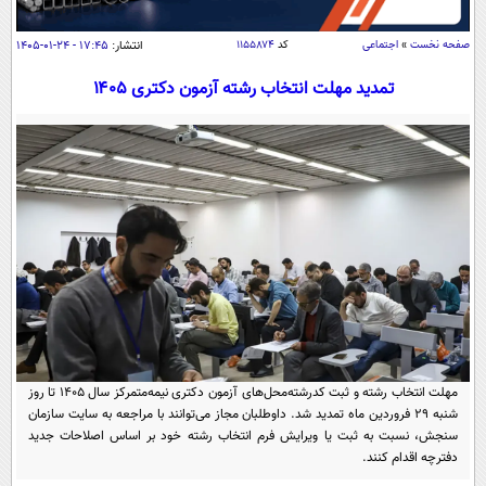
سیاسی
اقتصاد
صفحه نخست
»
اجتماعی
کد
۱۱۵۵۸۷۴
انتشار:
۱۷:۴۵ - ۲۴-۰۱-۱۴۰۵
جامعه
اقتصادی
تمدید مهلت انتخاب رشته آزمون دکتری ۱۴۰۵
ورزشی
اجتماعی
خودرو
بین الملل
حوادث
فرهنگ و هنر
سیاست خارجی
سلامت
علم و دانش
یک برش دانایی
قرآن
فناوری و It
محیط زیست
گوناگون
علمی
سفر و تفریح
فیلم
سرگرمی
اخبار کریپتو
عصر ایران 2
اقتصاد
باشگاه مغز
مهلت انتخاب رشته و ثبت کدرشته‌محل‌های آزمون دکتری نیمه‌متمرکز سال ۱۴۰۵ تا روز
آموزش زبان
خواندنی ها و دیدنی ها
شنبه ۲۹ فروردین ماه تمدید شد. داوطلبان مجاز می‌توانند با مراجعه به سایت سازمان
ورزش
مجله تصویری سلاح
سنجش، نسبت به ثبت یا ویرایش فرم انتخاب رشته خود بر اساس اصلاحات جدید
داستان کوتاه
سیاست
دفترچه اقدام کنند.