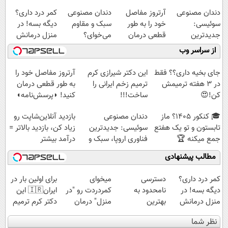
دندان مصنوعی
آرتروز مفاصل
دندان مصنوعی
کمر درد داری؟
سوئیسی:
خود را به طور
سبک و مقاوم
دیگه بسه! در
جدیدترین
قطعی درمان
می‌خوای؟
منزل درمانش
فناوری اروپا،
کنید!
پرداخت اقساطی
کن
از سراسر وب
سبک و مقاوم |
◗پرسش‌نامه◖
هم داریم!😍 |
(◀پرسش‌نامه)
پرداخت قسطی
📍تهران
جای بخیه داری؟؟ فقط
این دکتر شیرازی کرم
آرتروز مفاصل خود را
در 3 هفته ترمیمش
ترمیم زخم ایرانی را
به طور قطعی درمان
کن!😍
ساخت!!!
کنید! ◗پرسش‌نامه◖
🎓 کنکور ۱۴۰5؟ ماز
دندان مصنوعی
بازدید آنلاین‌شاپت رو
تابستون و تو یک هفتع
سوئیسی: جدیدترین
زیاد کن، بازدید بالاتر =
جمع میکنه 🏆
فناوری اروپا، سبک و
درآمد بیشتر
مقاوم | پرداخت
مطالب پیشنهادی
قسطی
کمر درد داری؟
دسترسی
میخوای
برای اولین بار در
دیگه بسه! در
نامحدود به
کمردردت رو "در
ایران🇮🇷 این
منزل درمانش
بهترین
منزل" درمان
دکتر کرم ترمیم
کن
آموزش‌ها تا روز
کنی؟ (◂فیلم +
کننده 23 روزه
نظر شما
(◀پرسش‌نامه)
کنکور
◂پرسش‌نامه)
ساخت!