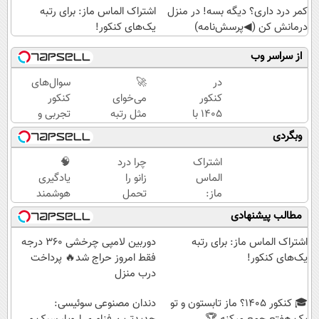
کمر درد داری؟ دیگه بسه! در منزل
اشتراک الماس ماز: برای رتبه
درمانش کن (◀پرسش‌نامه)
یک‌های کنکور!
از سراسر وب
در
🚀
سوال‌های
کنکور
می‌خوای
کنکور
1405 با
مثل رتبه
تجربی و
ماز
برترا
ریاضی در
وبگردی
دانشگاه
بدرخشی؟
پکیج ماز
تهران
جمع‌بندی
اشتراک
چرا درد
🧠
قبول
تابستون
الماس
زانو را
یادگیری
شو 😎
رایگان
ماز:
تحمل
هوشمند
ماز 📚
برای
می‌کنی؟
یعنی ماز!
مطالب پیشنهادی
رتبه
خیلی
جمع‌بندی
یک‌های
ساده
تابستون
اشتراک الماس ماز: برای رتبه
دوربین لامپی چرخشی 360 درجه
کنکور!
درمنزل
رایگان رو
یک‌های کنکور!
فقط امروز حراج شد🔥 پرداخت
درمانش
از دست
درب منزل
کن
نده 📘
🎓 کنکور ۱۴۰5؟ ماز تابستون و تو
دندان مصنوعی سوئیسی: