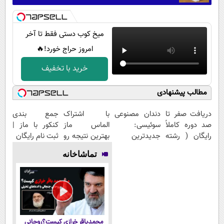
میخ کوب دستی فقط تا آخر
امروز حراج خورد!🔥
خرید با تخفیف
مطالب پیشنهادی
دریافت صفر تا
دندان مصنوعی
با اشتراک
جمع بندی
صد دوره کاملاً
سوئیسی:
الماس ماز
کنکور با ماز |
رایگان ( رشته
جدیدترین
بهترین نتیجه رو
ثبت نام رایگان
ریاضی، تجربی،
فناوری اروپا،
در کنکور بگیر
تماشاخانه
انسانی)
سبک و مقاوم |
پرداخت قسطی
محمدباقر خرازی کیست؟روحانی