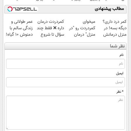
مطالب پیشنهادی
کمر درد داری؟
میخوای
‌کمردردت درمان
عمر طولانی و
دیگه بسه! در
کمردردت رو "در
داره ❌ فقط چند
زندگی سالم با
منزل درمانش
منزل" درمان
سؤال تا شروع
دمنوش ۱۰ گیاه!
کن
کنی؟ (◂فیلم +
بهبودی فاصله‌
(۵۵% تخفیف)
نظر شما
(◀پرسش‌نامه)
◂پرسش‌نامه)
داری!
نام
ایمیل
* نظر