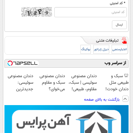
* کد امنیتی
اعتبارسنجی
دیزل ژنراتور
بوکینگ
از سراسر وب
🦷 سبک و
دندان مصنوعی
دندان مصنوعی
دندان مصنوعی
طبیعی مثل
سوئیسی | سبک،
سبک و مقاوم
سوئیسی:
دندان خودت!
مقاوم، طبیعی!
می‌خوای؟
جدیدترین
نصب آسان و
ویزیت
پرداخت اقساطی
فناوری اروپا،
بازگشت به بالای صفحه
پرداخت اقساطی
رایگان+پرداخت
هم داریم!😍 |
سبک و مقاوم |
💳 📍 تهران
اقساطی😍
📍تهران
پرداخت قسطی