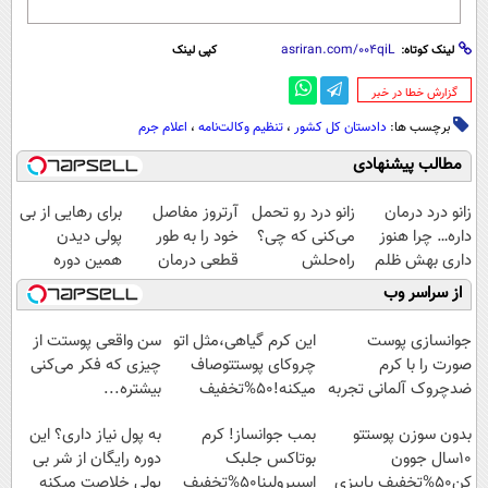
لینک کوتاه:
کپی لینک
‌گزارش خطا در خبر
برچسب ها:
دادستان کل کشور
،
تنظیم وکالت‌نامه
،
اعلام جرم
مطالب پیشنهادی
زانو درد درمان
زانو درد رو تحمل
آرتروز مفاصل
برای رهایی از بی
داره… چرا هنوز
می‌کنی که چی؟
خود را به طور
پولی دیدن
داری بهش ظلم
راه‌حلش
قطعی درمان
همین دوره
می‌کنی؟
همین‌جاست!
کنید!
رایگان کافیه!
از سراسر وب
◗پرسش‌نامه◖
(شمارتو وارد کن)
جوانسازی پوست
این کرم گیاهی،مثل اتو
سن واقعی پوستت از
صورت را با کرم
چروکای پوستتوصاف
چیزی که فکر می‌کنی
ضدچروک آلمانی تجربه
میکنه!50%تخفیف
بیشتره...
کنید!
بدون سوزن پوستتو
بمب جوانساز! کرم
به پول نیاز داری؟ این
10سال جوون
بوتاکس جلبک
دوره رایگان از شر بی
کن50%تخفیف پاییزی
اسپیرولینا50%تخفیف
پولی خلاصت میکنه