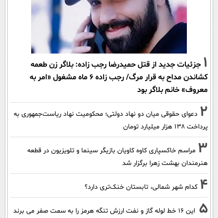
1
جزئیات جدید از قتل حمیدرضا رجب زاده: بلاگر زن طعمه
کشاندن مداح به قرار مرگ/ رجب زاده 6 ماه مشغول «امر به
معروف» خانم بلاگر بود
2
دعوای حقوقی میان دو نهاد دولتی؛ محکومیت نهاد ریاست‌جمهوری به
پرداخت ۱۳۸ هزار میلیارد تومان
3
مراسم خاکسپاری کاوه کاویان بازیگر سینما و تلویزیون در قطعه
هنرمندان بهشت زهرا برگزار شد
4
کدام شهر شمالی، تابستان خنک‌تری دارد؟
5
این 16 خط لوله گاز و نفت ارزش تنگه هرمز را به سمت صفر می برند