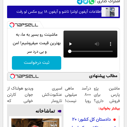
اشتراک گذاری :
اطلاعات آیفون اولترا تاشو و آیفون ۱۸ پرو مکس لو رفت
ماشینت رو بسپر به ما، به
بهترین قیمت میفروشیم! امن
و بی درد سر
ثبت درخواست
مطالب پیشنهادی
ماشین پژو
درآمد ماهی
اسپری
ویدیو هولناک از
پارس برای
800 میلیونی
عنکبوت‌‌کش
جوان کارتن
فروش داری؟
رویا نیست!
تارومار
خوابی که
اینجا سریع
امتحانش
ازبین‌برنده انواع
میلیاردر شد.
بیشتر بخوانید:
تماشاخانه
بفروشش
مجانیه😉
عنکبوت
آموزش رایگان
دادستان کل کشور: 20