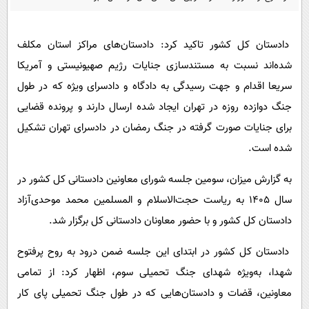
پیامک
سرگرمی
روانشناسی
فناوری
دادستان کل کشور تاکید کرد: دادستان‌های مراکز استان مکلف
آشپزی
گوناگون
شده‌اند نسبت به مستندسازی جنایات رژیم صهیونیستی و آمریکا
دانلود
حوادث
سریعا اقدام و جهت رسیدگی به دادگاه و دادسرای ویژه که در طول
جنگ دوازده روزه در تهران ایجاد شده ارسال دارند و پرونده قضایی
محیط زیست
برای جنایات صورت گرفته در جنگ رمضان در دادسرای تهران تشکیل
سلامت
شده است.
فرهنگی
به گزارش میزان، سومین جلسه شورای معاونین دادستانی کل کشور در
بین الملل
سال ۱۴۰۵ به ریاست حجت‌الاسلام و المسلمین محمد موحدی‌آزاد
اجتماعی
دادستان کل کشور و با حضور معاونان دادستانی کل برگزار شد.
حیات وحش
دادستان کل کشور در ابتدای این جلسه ضمن درود به روح پرفتوح
سیاست خارجی
شهدا، به‌ویژه شهدای جنگ تحمیلی سوم، اظهار کرد: از تمامی
معاونین، قضات و دادستان‌هایی که در طول جنگ تحمیلی پای کار