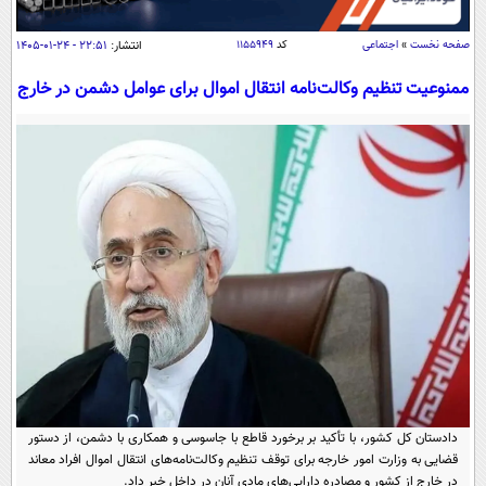
سیاسی
اقتصاد
صفحه نخست
»
اجتماعی
کد
۱۱۵۵۹۴۹
انتشار:
۲۲:۵۱ - ۲۴-۰۱-۱۴۰۵
جامعه
اقتصادی
ممنوعیت تنظیم وکالت‌نامه انتقال اموال برای عوامل دشمن در خارج
ورزشی
اجتماعی
خودرو
بین الملل
حوادث
فرهنگ و هنر
سیاست خارجی
سلامت
علم و دانش
یک برش دانایی
قرآن
فناوری و It
محیط زیست
گوناگون
علمی
سفر و تفریح
فیلم
سرگرمی
اخبار کریپتو
عصر ایران 2
اقتصاد
باشگاه مغز
آموزش زبان
خواندنی ها و دیدنی ها
ورزش
مجله تصویری سلاح
دادستان کل کشور، با تأکید بر برخورد قاطع با جاسوسی و همکاری با دشمن، از دستور
داستان کوتاه
سیاست
قضایی به وزارت امور خارجه برای توقف تنظیم وکالت‌نامه‌های انتقال اموال افراد معاند
در خارج از کشور و مصادره دارایی‌های مادی آنان در داخل خبر داد.