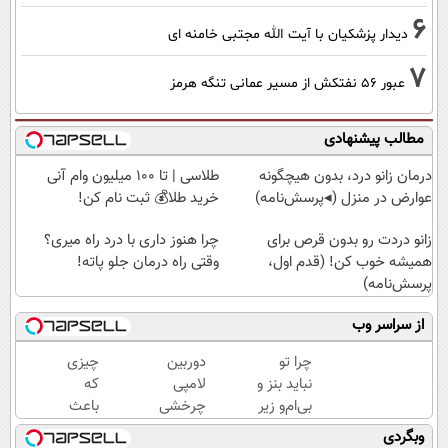
6
دیدار پزشکیان با آیت الله مجتبی خامنه ای
7
عبور ۵۶ نفتکش از مسیر عمانی تنگه هرمز
مطالب پیشنهادی
درمان زانو درد، بدون هیچگونه
طلاسی | تا 100 میلیون وام آنی
عوارض در منزل (◂پرسش‌نامه)
خرید طلا💰 ثبت نام کن!
زانو دردت رو بدون قرص برای
چرا هنوز داری با درد راه میری؟
همیشه خوب کن! (قدم اول،
وقتی راه درمان جلو پاته!
پرسش‌نامه)
از سراسر وب
چرا تو
دوربین
چیزی
نباید بنز و
لامپی
که
بی‌ام‌و زیر
چرخشی
باعث
پات
360
ضعیف
وبگردی